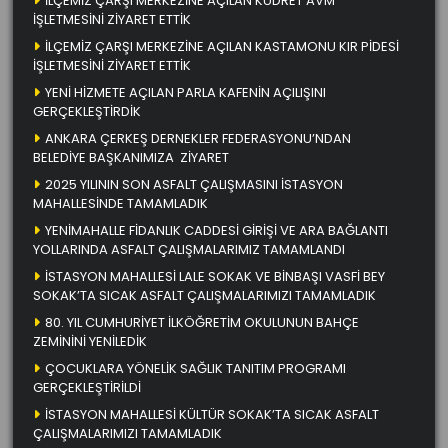
İLÇEMİZ ÇARŞI MERKEZİNE AÇILAN KUDRET AVM
İŞLETMESİNİ ZİYARET ETTİK
İLÇEMİZ ÇARŞI MERKEZİNE AÇILAN KASTAMONU KIR PİDESİ
İŞLETMESİNİ ZİYARET ETTİK
YENİ HİZMETE AÇILAN PARLA KAFENİN AÇILIŞINI
GERÇEKLEŞTİRDİK
ANKARA ÇERKEŞ DERNEKLER FEDERASYONU’NDAN
BELEDİYE BAŞKANIMIZA ZİYARET
2025 YILININ SON ASFALT ÇALIŞMASINI İSTASYON
MAHALLESİNDE TAMAMLADIK
YENİMAHALLE FİDANLIK CADDESİ GİRİŞİ VE ARA BAĞLANTI
YOLLARINDA ASFALT ÇALIŞMALARIMIZ TAMAMLANDI
İSTASYON MAHALLESİ LALE SOKAK VE BİNBAŞI VASFİ BEY
SOKAK’TA SICAK ASFALT ÇALIŞMALARIMIZI TAMAMLADIK
80. YIL CUMHURİYET İLKÖĞRETİM OKULUNUN BAHÇE
ZEMİNİNİ YENİLEDİK
ÇOCUKLARA YÖNELİK SAĞLIK TANITIM PROGRAMI
GERÇEKLEŞTİRİLDİ
İSTASYON MAHALLESİ KÜLTÜR SOKAK’TA SICAK ASFALT
ÇALIŞMALARIMIZI TAMAMLADIK