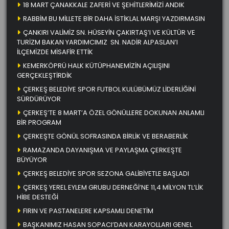
18 MART ÇANAKKALE ZAFERİ VE ŞEHİTLERİMİZİ ANDIK
RABBİM BU MİLLETE BİR DAHA İSTİKLAL MARŞI YAZDIRMASIN
ÇANKIRI VALİMİZ SN. HÜSEYİN ÇAKIRTAŞ’I VE KÜLTÜR VE
TURİZM BAKAN YARDIMCIMIZ SN. NADİR ALPASLAN’I
İLÇEMİZDE MİSAFİR ETTİK
KEMERKÖPRÜ HALK KÜTÜPHANEMİZİN AÇILIŞINI
GERÇEKLEŞTİRDİK
ÇERKEŞ BELEDİYE SPOR FUTBOL KULÜBÜMÜZ LİDERLİĞİNİ
SÜRDÜRÜYOR
ÇERKEŞ’TE 8 MART’A ÖZEL GÖNÜLLERE DOKUNAN ANLAMLI
BİR PROGRAM
ÇERKEŞTE GÖNÜL SOFRASINDA BİRLİK VE BERABERLİK
RAMAZANDA DAYANIŞMA VE PAYLAŞMA ÇERKEŞTE
BÜYÜYOR
ÇERKEŞ BELEDİYE SPOR SEZONA GALİBİYETLE BAŞLADI
ÇERKEŞ YEREL EYLEM GRUBU DERNEĞİ’NE 11,4 MİLYON TL’LİK
HİBE DESTEĞİ
FIRIN VE PASTANELERE KAPSAMLI DENETİM
BAŞKANIMIZ HASAN SOPACI’DAN KARAYOLLARI GENEL