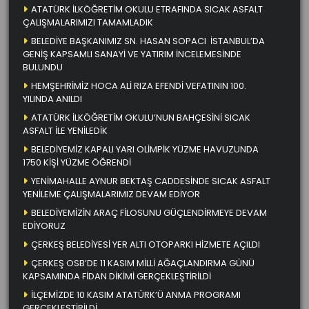
ATATÜRK İLKÖĞRETİM OKULU ETRAFINDA SICAK ASFALT
ÇALIŞMALARIMIZI TAMAMLADIK
BELEDİYE BAŞKANIMIZ SN. HASAN SOPACI İSTANBUL’DA
GENİŞ KAPSAMLI SANAYİ VE YATIRIM İNCELEMESİNDE
BULUNDU
HEMŞEHRİMİZ HOCA ALİ RIZA EFENDİ VEFATININ 100.
YILINDA ANILDI
ATATÜRK İLKÖĞRETİM OKULU’NUN BAHÇESİNİ SICAK
ASFALT İLE YENİLEDİK
BELEDİYEMİZ KAPALI YARI OLİMPİK YÜZME HAVUZUNDA
1750 KİŞİ YÜZME ÖĞRENDİ
YENİMAHALLE AYNUR BEKTAŞ CADDESİNDE SICAK ASFALT
YENİLEME ÇALIŞMALARIMIZ DEVAM EDİYOR
BELEDİYEMİZİN ARAÇ FİLOSUNU GÜÇLENDİRMEYE DEVAM
EDİYORUZ
ÇERKEŞ BELEDİYESİ YER ALTI OTOPARKI HİZMETE AÇILDI
ÇERKEŞ OSB’DE 11 KASIM MİLLİ AĞAÇLANDIRMA GÜNÜ
KAPSAMINDA FİDAN DİKİMİ GERÇEKLEŞTİRİLDİ
İLÇEMİZDE 10 KASIM ATATÜRK’Ü ANMA PROGRAMI
GERÇEKLEŞTİRİLDİ