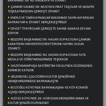
BAKANIMIZ SN. ALİ YERLİKAYA’YA ZİYARET
ÇANKIRI VALİMİZ SN. MUSTAFA FIRAT TAŞOLAR VE MÜLKİYE
TEŞKİLATIMIZDAN ÇERKEŞ’E ZİYARET
ENERJİ VE TABİİ KAYNAKLAR BAKANIMIZ SAYIN ALPARSLAN
BAYRAKTAR’A ZİYARET GERÇEKLEŞTİRİLDİ
DEVLET TİYATROLARI ÇERKEŞ’TE SAHNE ALMAYA DEVAM
EDİYOR
BELEDİYE BAŞKANIMIZ SN. HASAN SOPACI’DAN ÇANKIRI
KARATEKİN ÜNİVERSİTESİ REKTÖRÜNE HAYIRLI OLSUN
ZİYARETİ
BELEDİYE BAŞKANIMIZ SN. HASAN SOPACI’DAN TATİL
MESAJI VE ÖĞRETMENLERİMİZE TEŞEKKÜR
GAZİOSMANPAŞA İLKÖĞRETİM OKULU’NDA DÜZENLENEN
KERMESE KATILDIK
GELENEKSEL ÇALCIÖREN KÜLTÜR ŞENLİĞİ’NDE
HEMŞEHRİLERİMİZLE BAYRAMLAŞTIK
BOZOĞLU KÖYÜ’NDE BAYRAMLAŞMA VE KÖY KONAĞI
AÇILIŞI GERÇEKLEŞTİRİLDİ
ALİÖZÜ KÖYÜ’NDE 26. HOROSAN ERENLERİNİ ANMA VE
KÜLTÜR ŞENLİĞİ DÜZENLENDİ