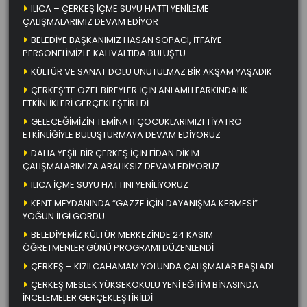
ILICA – ÇERKEŞ İÇME SUYU HATTI YENİLEME
ÇALIŞMALARIMIZ DEVAM EDİYOR
BELEDİYE BAŞKANIMIZ HASAN SOPACI, İTFAİYE
PERSONELİMİZLE KAHVALTIDA BULUŞTU
KÜLTÜR VE SANAT DOLU UNUTULMAZ BİR AKŞAM YAŞADIK
ÇERKEŞ’TE ÖZEL BİREYLER İÇİN ANLAMLI FARKINDALIK
ETKİNLİKLERİ GERÇEKLEŞTİRİLDİ
GELECEĞİMİZİN TEMİNATI ÇOCUKLARIMIZI TİYATRO
ETKİNLİĞİYLE BULUŞTURMAYA DEVAM EDİYORUZ
DAHA YEŞİL BİR ÇERKEŞ İÇİN FİDAN DİKİM
ÇALIŞMALARIMIZA ARALIKSIZ DEVAM EDİYORUZ
ILICA İÇME SUYU HATTINI YENİLİYORUZ
KENT MEYDANINDA “GAZZE İÇİN DAYANIŞMA KERMESİ”
YOĞUN İLGİ GÖRDÜ
BELEDİYEMİZ KÜLTÜR MERKEZİNDE 24 KASIM
ÖĞRETMENLER GÜNÜ PROGRAMI DÜZENLENDİ
ÇERKEŞ – KIZILCAHAMAM YOLUNDA ÇALIŞMALAR BAŞLADI
ÇERKEŞ MESLEK YÜKSEKOKULU YENİ EĞİTİM BİNASINDA
İNCELEMELER GERÇEKLEŞTİRİLDİ