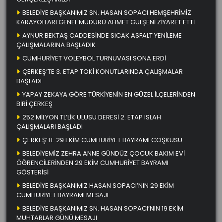
BELEDİYE BAŞKANIMIZ SN. HASAN SOPACI HEMŞEHRİMİZ
KARAYOLLARI GENEL MÜDÜRÜ AHMET GÜLŞENİ ZİYARET ETTİ
AYNUR BEKTAŞ CADDESİNDE SICAK ASFALT YENİLEME
ÇALIŞMALARINA BAŞLADIK
CUMHURİYET VOLEYBOL TURNUVASI SONA ERDİ
ÇERKEŞ’TE 3. ETAP TOKİ KONUTLARINDA ÇALIŞMALAR
BAŞLADI
YAPAY ZEKAYA GÖRE TÜRKİYENİN EN GÜZEL İLÇELERİNDEN
BİRİ ÇERKEŞ
252 MİLYON TL’LİK ULUSU DERESİ 2. ETAP ISLAH
ÇALIŞMALARI BAŞLADI
ÇERKEŞ’TE 29 EKİM CUMHURİYET BAYRAMI COŞKUSU
BELEDİYEMİZ ZEHRA ANNE GÜNDÜZ ÇOCUK BAKIM EVİ
ÖĞRENCİLERİNDEN 29 EKİM CUMHURİYET BAYRAMI
GÖSTERİSİ
BELEDİYE BAŞKANIMIZ HASAN SOPACI’NIN 29 EKİM
CUMHURİYET BAYRAMI MESAJI
BELEDİYE BAŞKANIMIZ SN. HASAN SOPACI’NIN 19 EKİM
MUHTARLAR GÜNÜ MESAJI