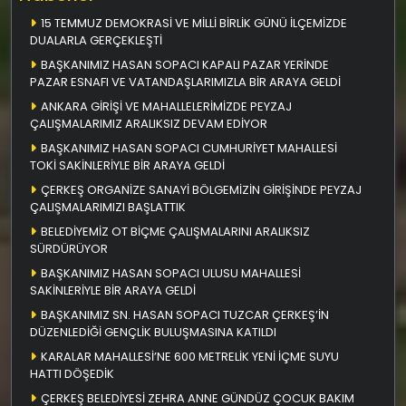
15 TEMMUZ DEMOKRASİ VE MİLLİ BİRLİK GÜNÜ İLÇEMİZDE
DUALARLA GERÇEKLEŞTİ
BAŞKANIMIZ HASAN SOPACI KAPALI PAZAR YERİNDE
PAZAR ESNAFI VE VATANDAŞLARIMIZLA BİR ARAYA GELDİ
ANKARA GİRİŞİ VE MAHALLELERİMİZDE PEYZAJ
ÇALIŞMALARIMIZ ARALIKSIZ DEVAM EDİYOR
BAŞKANIMIZ HASAN SOPACI CUMHURİYET MAHALLESİ
TOKİ SAKİNLERİYLE BİR ARAYA GELDİ
ÇERKEŞ ORGANİZE SANAYİ BÖLGEMİZİN GİRİŞİNDE PEYZAJ
ÇALIŞMALARIMIZI BAŞLATTIK
BELEDİYEMİZ OT BİÇME ÇALIŞMALARINI ARALIKSIZ
SÜRDÜRÜYOR
BAŞKANIMIZ HASAN SOPACI ULUSU MAHALLESİ
SAKİNLERİYLE BİR ARAYA GELDİ
BAŞKANIMIZ SN. HASAN SOPACI TUZCAR ÇERKEŞ’İN
DÜZENLEDİĞİ GENÇLİK BULUŞMASINA KATILDI
KARALAR MAHALLESİ’NE 600 METRELİK YENİ İÇME SUYU
HATTI DÖŞEDİK
ÇERKEŞ BELEDİYESİ ZEHRA ANNE GÜNDÜZ ÇOCUK BAKIM