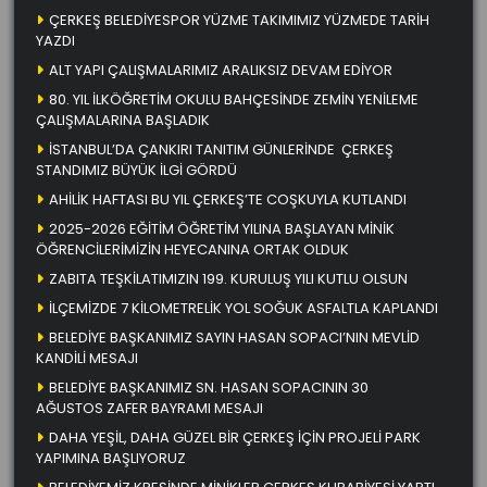
ÇERKEŞ BELEDİYESPOR YÜZME TAKIMIMIZ YÜZMEDE TARİH
YAZDI
ALT YAPI ÇALIŞMALARIMIZ ARALIKSIZ DEVAM EDİYOR
80. YIL İLKÖĞRETİM OKULU BAHÇESİNDE ZEMİN YENİLEME
ÇALIŞMALARINA BAŞLADIK
İSTANBUL’DA ÇANKIRI TANITIM GÜNLERİNDE ÇERKEŞ
STANDIMIZ BÜYÜK İLGİ GÖRDÜ
AHİLİK HAFTASI BU YIL ÇERKEŞ’TE COŞKUYLA KUTLANDI
2025-2026 EĞİTİM ÖĞRETİM YILINA BAŞLAYAN MİNİK
ÖĞRENCİLERİMİZİN HEYECANINA ORTAK OLDUK
ZABITA TEŞKİLATIMIZIN 199. KURULUŞ YILI KUTLU OLSUN
İLÇEMİZDE 7 KİLOMETRELİK YOL SOĞUK ASFALTLA KAPLANDI
BELEDİYE BAŞKANIMIZ SAYIN HASAN SOPACI’NIN MEVLİD
KANDİLİ MESAJI
BELEDİYE BAŞKANIMIZ SN. HASAN SOPACININ 30
AĞUSTOS ZAFER BAYRAMI MESAJI
DAHA YEŞİL, DAHA GÜZEL BİR ÇERKEŞ İÇİN PROJELİ PARK
YAPIMINA BAŞLIYORUZ