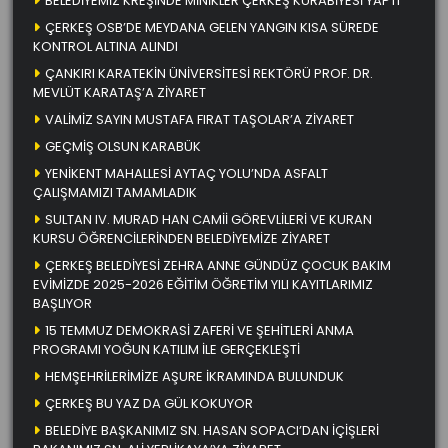
BELEDİYEMİZ KREŞİNDE MİNİKLER ÇERKEŞ KURABİYESİ YAPTI
ÇERKEŞ OSB’DE MEYDANA GELEN YANGIN KISA SÜREDE
KONTROL ALTINA ALINDI
ÇANKIRI KARATEKİN ÜNİVERSİTESİ REKTÖRÜ PROF. DR.
MEVLÜT KARATAŞ’A ZİYARET
VALİMİZ SAYIN MUSTAFA FIRAT TAŞOLAR’A ZİYARET
GEÇMİŞ OLSUN KARABÜK
YENİKENT MAHALLESİ AYTAÇ YOLU’NDA ASFALT
ÇALIŞMAMIZI TAMAMLADIK
SULTAN IV. MURAD HAN CAMİİ GÖREVLİLERİ VE KURAN
KURSU ÖĞRENCİLERİNDEN BELEDİYEMİZE ZİYARET
ÇERKEŞ BELEDİYESİ ZEHRA ANNE GÜNDÜZ ÇOCUK BAKIM
EVİMİZDE 2025-2026 EĞİTİM ÖĞRETİM YILI KAYITLARIMIZ
BAŞLIYOR
15 TEMMUZ DEMOKRASİ ZAFERİ VE ŞEHİTLERİ ANMA
PROGRAMI YOĞUN KATILIM İLE GERÇEKLEŞTİ
HEMŞEHRİLERİMİZE AŞURE İKRAMINDA BULUNDUK
ÇERKEŞ BU YAZ DA GÜL KOKUYOR
BELEDİYE BAŞKANIMIZ SN. HASAN SOPACI’DAN İÇİŞLERİ