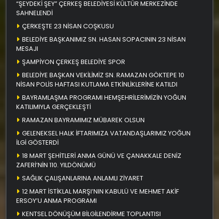
“ŞEYDEKİ ŞEY” ÇERKEŞ BELEDİYESİ KÜLTÜR MERKEZİNDE
SAHNELENDİ
ÇERKEŞTE 23 NİSAN COŞKUSU
BELEDİYE BAŞKANIMIZ SN. HASAN SOPACININ 23 NİSAN
MESAJI
ŞAMPİYON ÇERKEŞ BELEDİYE SPOR
BELEDİYE BAŞKAN VEKİLİMİZ SN. RAMAZAN GÖKTEPE 10
NİSAN POLİS HAFTASI KUTLAMA ETKİNLİKLERİNE KATILDI
BAYRAMLAŞMA PROGRAMI HEMŞEHRİLERİMİZİN YOĞUN
KATILIMIYLA GERÇEKLEŞTİ
RAMAZAN BAYRAMIMIZ MÜBAREK OLSUN
GELENEKSEL HALK İFTARIMIZA VATANDAŞLARIMIZ YOĞUN
İLGİ GÖSTERDİ
18 MART ŞEHİTLERİ ANMA GÜNÜ VE ÇANAKKALE DENİZ
ZAFERİ’NİN 110. YILDÖNÜMÜ
SAĞLIK ÇALIŞANLARINA ANLAMLI ZİYARET
12 MART İSTİKLAL MARŞI’NIN KABULÜ VE MEHMET AKİF
ERSOY’U ANMA PROGRAMI
KENTSEL DÖNÜŞÜM BİLGİLENDİRME TOPLANTISI