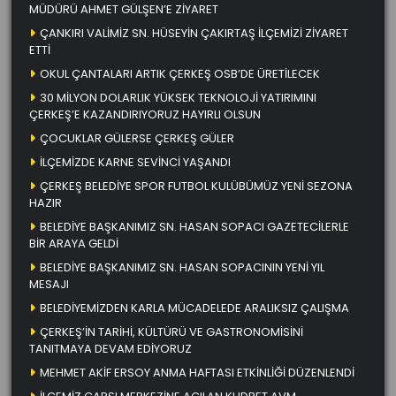
MÜDÜRÜ AHMET GÜLŞEN’E ZİYARET
ÇANKIRI VALİMİZ SN. HÜSEYİN ÇAKIRTAŞ İLÇEMİZİ ZİYARET
ETTİ
OKUL ÇANTALARI ARTIK ÇERKEŞ OSB’DE ÜRETİLECEK
30 MİLYON DOLARLIK YÜKSEK TEKNOLOJİ YATIRIMINI
ÇERKEŞ’E KAZANDIRIYORUZ HAYIRLI OLSUN
ÇOCUKLAR GÜLERSE ÇERKEŞ GÜLER
İLÇEMİZDE KARNE SEVİNCİ YAŞANDI
ÇERKEŞ BELEDİYE SPOR FUTBOL KULÜBÜMÜZ YENİ SEZONA
HAZIR
BELEDİYE BAŞKANIMIZ SN. HASAN SOPACI GAZETECİLERLE
BİR ARAYA GELDİ
BELEDİYE BAŞKANIMIZ SN. HASAN SOPACININ YENİ YIL
MESAJI
BELEDİYEMİZDEN KARLA MÜCADELEDE ARALIKSIZ ÇALIŞMA
ÇERKEŞ’İN TARİHİ, KÜLTÜRÜ VE GASTRONOMİSİNİ
TANITMAYA DEVAM EDİYORUZ
MEHMET AKİF ERSOY ANMA HAFTASI ETKİNLİĞİ DÜZENLENDİ