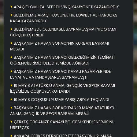
ARAÇ FİLOMUZA SEPETLİ VİNÇ KAMYONET KAZANDIRDIK
BELEDİYEMİZ ARAÇ FİLOSUNA TIR, LOWBET VE HARDOKS
KASA KAZANDIRDIK
BELEDİYEMİZDE GELENEKSEL BAYRAMLAŞMA PROGRAMI
GERÇEKLEŞTİRİLDİ
BAŞKANIMIZ HASAN SOPACI’NIN KURBAN BAYRAMI
MESAJI
BAŞKANIMIZ HASAN SOPACI GELECEĞİMİZİN TEMİNATI
ÖĞRENCİLERİMİZİ BELEDİYEMİZDE AĞIRLADI
BAŞKANIMIZ HASAN SOPACI KAPALI PAZAR YERİNDE
ESNAF VE VATANDAŞLARLA BAYRAMLAŞTI
19 MAYIS ATATÜRK’Ü ANMA, GENÇLİK VE SPOR BAYAMI
İLÇEMİZDE COŞKUYLA KUTLANDI
19 MAYIS COŞKUSU YÜZME YARIŞLARIYLA TAÇLANDI
BAŞKANIMIZ HASAN SOPACI’DAN 19 MAYIS ATATÜRK’Ü
ANMA, GENÇLİK VE SPOR BAYRAMI MESAJI
ÇERKEŞ ORGANİZE SANAYİ BÖLGESİ KENDİ ENERJİSİNİ
ÜRETECEK
ANKARA ÇERKEŞ DERNEKLER FEDERASYONU 2. MASA