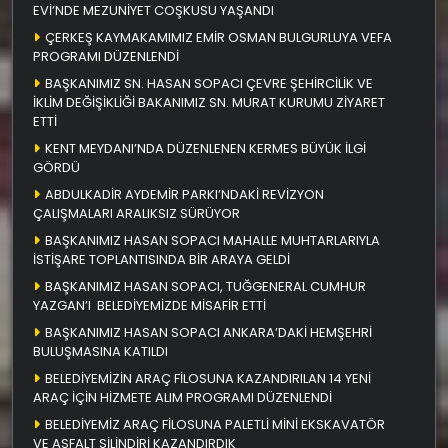
EVİ’NDE MEZUNİYET COŞKUSU YAŞANDI
ÇERKEŞ KAYMAKAMIMIZ EMİR OSMAN BULGURLUYA VEFA
PROGRAMI DÜZENLENDİ
BAŞKANIMIZ SN. HASAN SOPACI ÇEVRE ŞEHİRCİLİK VE
İKLİM DEĞİŞİKLİĞİ BAKANIMIZ SN. MURAT KURUMU ZİYARET
ETTİ
KENT MEYDANI’NDA DÜZENLENEN KERMES BÜYÜK İLGİ
GÖRDÜ
ABDULKADİR AYDEMİR PARKI’NDAKİ REVİZYON
ÇALIŞMALARI ARALIKSIZ SÜRÜYOR
BAŞKANIMIZ HASAN SOPACI MAHALLE MUHTARLARIYLA
İSTİŞARE TOPLANTISINDA BİR ARAYA GELDİ
BAŞKANIMIZ HASAN SOPACI, TUĞGENERAL CUMHUR
YAZGAN’I BELEDİYEMİZDE MİSAFİR ETTİ
BAŞKANIMIZ HASAN SOPACI ANKARA’DAKİ HEMŞEHRİ
BULUŞMASINA KATILDI
BELEDİYEMİZİN ARAÇ FİLOSUNA KAZANDIRILAN 14 YENİ
ARAÇ İÇİN HİZMETE ALIM PROGRAMI DÜZENLENDİ
BELEDİYEMİZ ARAÇ FİLOSUNA PALETLİ MİNİ EKSKAVATÖR
VE ASFALT SİLİNDİRİ KAZANDIRDIK