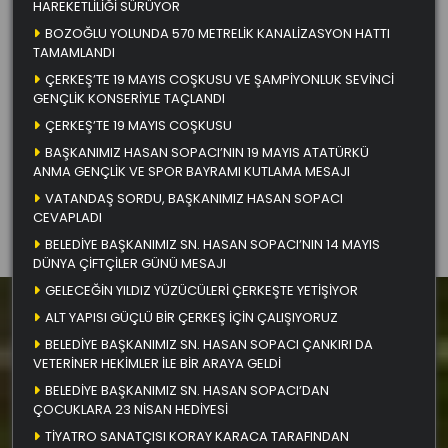
HAREKETLİLİĞİ SÜRÜYOR
BOZOĞLU YOLUNDA 570 METRELİK KANALİZASYON HATTI
TAMAMLANDI
ÇERKEŞ’TE 19 MAYIS COŞKUSU VE ŞAMPİYONLUK SEVİNCİ
GENÇLİK KONSERİYLE TAÇLANDI
ÇERKEŞ’TE 19 MAYIS COŞKUSU
BAŞKANIMIZ HASAN SOPACI’NIN 19 MAYIS ATATÜRKÜ
ANMA GENÇLİK VE SPOR BAYRAMI KUTLAMA MESAJI
VATANDAŞ SORDU, BAŞKANIMIZ HASAN SOPACI
CEVAPLADI
BELEDİYE BAŞKANIMIZ SN. HASAN SOPACI’NIN 14 MAYIS
DÜNYA ÇİFTÇİLER GÜNÜ MESAJI
GELECEĞİN YILDIZ YÜZÜCÜLERİ ÇERKEŞTE YETİŞİYOR
ALT YAPISI GÜÇLÜ BİR ÇERKEŞ İÇİN ÇALIŞIYORUZ
BELEDİYE BAŞKANIMIZ SN. HASAN SOPACI ÇANKIRI DA
VETERİNER HEKİMLER İLE BİR ARAYA GELDİ
BELEDİYE BAŞKANIMIZ SN. HASAN SOPACI’DAN
ÇOCUKLARA 23 NİSAN HEDİYESİ
TİYATRO SANATÇISI KORAY KARACA TARAFINDAN