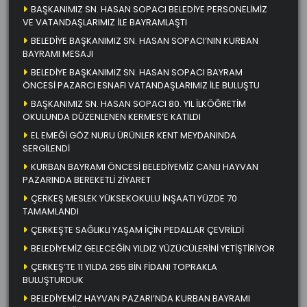
BAŞKANIMIZ SN. HASAN SOPACI BELEDİYE PERSONELİMİZ
VE VATANDAŞLARIMIZ İLE BAYRAMLAŞTI
BELEDİYE BAŞKANIMIZ SN. HASAN SOPACI’NIN KURBAN
BAYRAMI MESAJI
BELEDİYE BAŞKANIMIZ SN. HASAN SOPACI BAYRAM
ÖNCESİ PAZARCI ESNAFI VATANDAŞLARIMIZ İLE BULUŞTU
BAŞKANIMIZ SN. HASAN SOPACI 80. YIL İLKÖĞRETİM
OKULUNDA DÜZENLENEN KERMES’E KATILDI
EL EMEĞİ GÖZ NURU ÜRÜNLER KENT MEYDANINDA
SERGİLENDİ
KURBAN BAYRAMI ÖNCESİ BELEDİYEMİZ CANLI HAYVAN
PAZARINDA BEREKETLİ ZİYARET
ÇERKEŞ MESLEK YÜKSEKOKULU İNŞAATI YÜZDE 70
TAMAMLANDI
ÇERKEŞTE SAĞLIKLI YAŞAM İÇİN PEDALLAR ÇEVRİLDİ
BELEDİYEMİZ GELECEĞİN YILDIZ YÜZÜCÜLERİNİ YETİŞTİRİYOR
ÇERKEŞ’TE 11 YILDA 265 BİN FİDANI TOPRAKLA
BULUŞTURDUK
BELEDİYEMİZ HAYVAN PAZARI’NDA KURBAN BAYRAMI