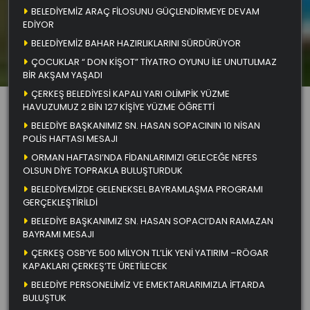
BELEDİYEMİZ ARAÇ FİLOSUNU GÜÇLENDİRMEYE DEVAM
EDİYOR
BELEDİYEMİZ BAHAR HAZIRLIKLARINI SÜRDÜRÜYOR
ÇOCUKLAR “ DON KİŞOT” TİYATRO OYUNU İLE UNUTULMAZ
BİR AKŞAM YAŞADI
ÇERKEŞ BELEDİYESİ KAPALI YARI OLİMPİK YÜZME
HAVUZUMUZ 2 BİN 127 KİŞİYE YÜZME ÖĞRETTİ
BELEDİYE BAŞKANIMIZ SN. HASAN SOPACININ 10 NİSAN
POLİS HAFTASI MESAJI
ORMAN HAFTASI’NDA FİDANLARIMIZI GELECEĞE NEFES
OLSUN DİYE TOPRAKLA BULUŞTURDUK
BELEDİYEMİZDE GELENEKSEL BAYRAMLAŞMA PROGRAMI
GERÇEKLEŞTİRİLDİ
BELEDİYE BAŞKANIMIZ SN. HASAN SOPACI’DAN RAMAZAN
BAYRAMI MESAJI
ÇERKEŞ OSB’YE 500 MİLYON TL’LİK YENİ YATIRIM –RÖGAR
KAPAKLARI ÇERKEŞ’TE ÜRETİLECEK
BELEDİYE PERSONELİMİZ VE EMEKTARLARIMIZLA İFTARDA
BULUŞTUK