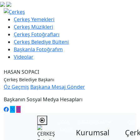
Çerkeş Yemekleri
Çerkeş Müzikleri
Çerkeş Fotoğrafları
Çerkeş Belediye Bülteni
Başkanla Fotoğrafım
Videolar
HASAN SOPACI
Çerkeş Belediye Başkanı
Öz Geçmiş
Başkana Mesaj Gönder
Başkanın Sosyal Medya Hesapları
ANA
KURUMSAL
ÇER
SAYFA
Kurumsal
Çer