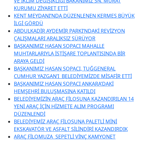
VE İKLİM DEĞİŞİKLİĞİ BAKANIMIZ SN. MURAT
KURUMU ZİYARET ETTİ
KENT MEYDANI’NDA DÜZENLENEN KERMES BÜYÜK
İLGİ GÖRDÜ
ABDULKADİR AYDEMİR PARKI’NDAKİ REVİZYON
ÇALIŞMALARI ARALIKSIZ SÜRÜYOR
BAŞKANIMIZ HASAN SOPACI MAHALLE
MUHTARLARIYLA İSTİŞARE TOPLANTISINDA BİR
ARAYA GELDİ
BAŞKANIMIZ HASAN SOPACI, TUĞGENERAL
CUMHUR YAZGAN’I BELEDİYEMİZDE MİSAFİR ETTİ
BAŞKANIMIZ HASAN SOPACI ANKARA’DAKİ
HEMŞEHRİ BULUŞMASINA KATILDI
BELEDİYEMİZİN ARAÇ FİLOSUNA KAZANDIRILAN 14
YENİ ARAÇ İÇİN HİZMETE ALIM PROGRAMI
DÜZENLENDİ
BELEDİYEMİZ ARAÇ FİLOSUNA PALETLİ MİNİ
EKSKAVATÖR VE ASFALT SİLİNDİRİ KAZANDIRDIK
ARAÇ FİLOMUZA SEPETLİ VİNÇ KAMYONET