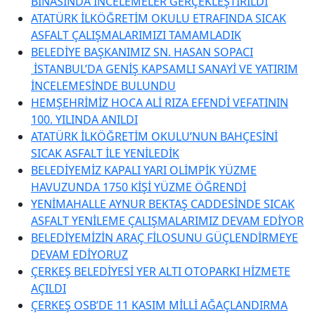
BİNASINDA İNCELEMELER GERÇEKLEŞTİRİLDİ
ATATÜRK İLKÖĞRETİM OKULU ETRAFINDA SICAK
ASFALT ÇALIŞMALARIMIZI TAMAMLADIK
BELEDİYE BAŞKANIMIZ SN. HASAN SOPACI
İSTANBUL’DA GENİŞ KAPSAMLI SANAYİ VE YATIRIM
İNCELEMESİNDE BULUNDU
HEMŞEHRİMİZ HOCA ALİ RIZA EFENDİ VEFATININ
100. YILINDA ANILDI
ATATÜRK İLKÖĞRETİM OKULU’NUN BAHÇESİNİ
SICAK ASFALT İLE YENİLEDİK
BELEDİYEMİZ KAPALI YARI OLİMPİK YÜZME
HAVUZUNDA 1750 KİŞİ YÜZME ÖĞRENDİ
YENİMAHALLE AYNUR BEKTAŞ CADDESİNDE SICAK
ASFALT YENİLEME ÇALIŞMALARIMIZ DEVAM EDİYOR
BELEDİYEMİZİN ARAÇ FİLOSUNU GÜÇLENDİRMEYE
DEVAM EDİYORUZ
ÇERKEŞ BELEDİYESİ YER ALTI OTOPARKI HİZMETE
AÇILDI
ÇERKEŞ OSB’DE 11 KASIM MİLLİ AĞAÇLANDIRMA