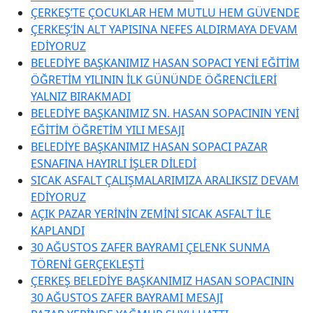
ÇERKEŞ’TE ÇOCUKLAR HEM MUTLU HEM GÜVENDE
ÇERKEŞ’İN ALT YAPISINA NEFES ALDIRMAYA DEVAM
EDİYORUZ
BELEDİYE BAŞKANIMIZ HASAN SOPACI YENİ EĞİTİM
ÖĞRETİM YILININ İLK GÜNÜNDE ÖĞRENCİLERİ
YALNIZ BIRAKMADI
BELEDİYE BAŞKANIMIZ SN. HASAN SOPACININ YENİ
EĞİTİM ÖĞRETİM YILI MESAJI
BELEDİYE BAŞKANIMIZ HASAN SOPACI PAZAR
ESNAFINA HAYIRLI İŞLER DİLEDİ
SICAK ASFALT ÇALIŞMALARIMIZA ARALIKSIZ DEVAM
EDİYORUZ
AÇIK PAZAR YERİNİN ZEMİNİ SICAK ASFALT İLE
KAPLANDI
30 AĞUSTOS ZAFER BAYRAMI ÇELENK SUNMA
TÖRENİ GERÇEKLEŞTİ
ÇERKEŞ BELEDİYE BAŞKANIMIZ HASAN SOPACININ
30 AĞUSTOS ZAFER BAYRAMI MESAJI