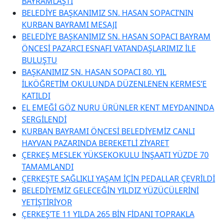
BAYRAMLAŞTI
BELEDİYE BAŞKANIMIZ SN. HASAN SOPACI’NIN
KURBAN BAYRAMI MESAJI
BELEDİYE BAŞKANIMIZ SN. HASAN SOPACI BAYRAM
ÖNCESİ PAZARCI ESNAFI VATANDAŞLARIMIZ İLE
BULUŞTU
BAŞKANIMIZ SN. HASAN SOPACI 80. YIL
İLKÖĞRETİM OKULUNDA DÜZENLENEN KERMES’E
KATILDI
EL EMEĞİ GÖZ NURU ÜRÜNLER KENT MEYDANINDA
SERGİLENDİ
KURBAN BAYRAMI ÖNCESİ BELEDİYEMİZ CANLI
HAYVAN PAZARINDA BEREKETLİ ZİYARET
ÇERKEŞ MESLEK YÜKSEKOKULU İNŞAATI YÜZDE 70
TAMAMLANDI
ÇERKEŞTE SAĞLIKLI YAŞAM İÇİN PEDALLAR ÇEVRİLDİ
BELEDİYEMİZ GELECEĞİN YILDIZ YÜZÜCÜLERİNİ
YETİŞTİRİYOR
ÇERKEŞ’TE 11 YILDA 265 BİN FİDANI TOPRAKLA