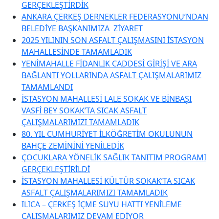
GERÇEKLEŞTİRDİK
ANKARA ÇERKEŞ DERNEKLER FEDERASYONU’NDAN
BELEDİYE BAŞKANIMIZA ZİYARET
2025 YILININ SON ASFALT ÇALIŞMASINI İSTASYON
MAHALLESİNDE TAMAMLADIK
YENİMAHALLE FİDANLIK CADDESİ GİRİŞİ VE ARA
BAĞLANTI YOLLARINDA ASFALT ÇALIŞMALARIMIZ
TAMAMLANDI
İSTASYON MAHALLESİ LALE SOKAK VE BİNBAŞI
VASFİ BEY SOKAK’TA SICAK ASFALT
ÇALIŞMALARIMIZI TAMAMLADIK
80. YIL CUMHURİYET İLKÖĞRETİM OKULUNUN
BAHÇE ZEMİNİNİ YENİLEDİK
ÇOCUKLARA YÖNELİK SAĞLIK TANITIM PROGRAMI
GERÇEKLEŞTİRİLDİ
İSTASYON MAHALLESİ KÜLTÜR SOKAK’TA SICAK
ASFALT ÇALIŞMALARIMIZI TAMAMLADIK
ILICA – ÇERKEŞ İÇME SUYU HATTI YENİLEME
ÇALIŞMALARIMIZ DEVAM EDİYOR