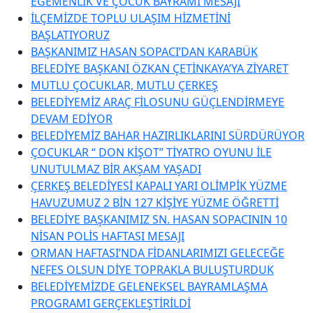
EGEMENLİK VE ÇOCUK BAYRAMI MESAJI
İLÇEMİZDE TOPLU ULAŞIM HİZMETİNİ
BAŞLATIYORUZ
BAŞKANIMIZ HASAN SOPACI’DAN KARABÜK
BELEDİYE BAŞKANI ÖZKAN ÇETİNKAYA’YA ZİYARET
MUTLU ÇOCUKLAR, MUTLU ÇERKEŞ
BELEDİYEMİZ ARAÇ FİLOSUNU GÜÇLENDİRMEYE
DEVAM EDİYOR
BELEDİYEMİZ BAHAR HAZIRLIKLARINI SÜRDÜRÜYOR
ÇOCUKLAR “ DON KİŞOT” TİYATRO OYUNU İLE
UNUTULMAZ BİR AKŞAM YAŞADI
ÇERKEŞ BELEDİYESİ KAPALI YARI OLİMPİK YÜZME
HAVUZUMUZ 2 BİN 127 KİŞİYE YÜZME ÖĞRETTİ
BELEDİYE BAŞKANIMIZ SN. HASAN SOPACININ 10
NİSAN POLİS HAFTASI MESAJI
ORMAN HAFTASI’NDA FİDANLARIMIZI GELECEĞE
NEFES OLSUN DİYE TOPRAKLA BULUŞTURDUK
BELEDİYEMİZDE GELENEKSEL BAYRAMLAŞMA
PROGRAMI GERÇEKLEŞTİRİLDİ