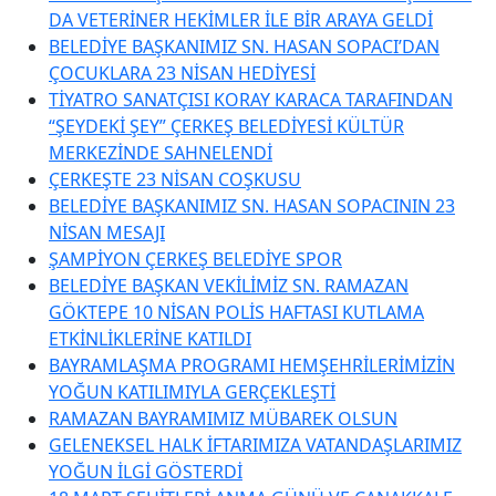
DA VETERİNER HEKİMLER İLE BİR ARAYA GELDİ
BELEDİYE BAŞKANIMIZ SN. HASAN SOPACI’DAN
ÇOCUKLARA 23 NİSAN HEDİYESİ
TİYATRO SANATÇISI KORAY KARACA TARAFINDAN
“ŞEYDEKİ ŞEY” ÇERKEŞ BELEDİYESİ KÜLTÜR
MERKEZİNDE SAHNELENDİ
ÇERKEŞTE 23 NİSAN COŞKUSU
BELEDİYE BAŞKANIMIZ SN. HASAN SOPACININ 23
NİSAN MESAJI
ŞAMPİYON ÇERKEŞ BELEDİYE SPOR
BELEDİYE BAŞKAN VEKİLİMİZ SN. RAMAZAN
GÖKTEPE 10 NİSAN POLİS HAFTASI KUTLAMA
ETKİNLİKLERİNE KATILDI
BAYRAMLAŞMA PROGRAMI HEMŞEHRİLERİMİZİN
YOĞUN KATILIMIYLA GERÇEKLEŞTİ
RAMAZAN BAYRAMIMIZ MÜBAREK OLSUN
GELENEKSEL HALK İFTARIMIZA VATANDAŞLARIMIZ
YOĞUN İLGİ GÖSTERDİ