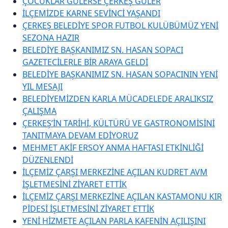
ÇOCUKLAR GÜLERSE ÇERKEŞ GÜLER
İLÇEMİZDE KARNE SEVİNCİ YAŞANDI
ÇERKEŞ BELEDİYE SPOR FUTBOL KULÜBÜMÜZ YENİ
SEZONA HAZIR
BELEDİYE BAŞKANIMIZ SN. HASAN SOPACI
GAZETECİLERLE BİR ARAYA GELDİ
BELEDİYE BAŞKANIMIZ SN. HASAN SOPACININ YENİ
YIL MESAJI
BELEDİYEMİZDEN KARLA MÜCADELEDE ARALIKSIZ
ÇALIŞMA
ÇERKEŞ’İN TARİHİ, KÜLTÜRÜ VE GASTRONOMİSİNİ
TANITMAYA DEVAM EDİYORUZ
MEHMET AKİF ERSOY ANMA HAFTASI ETKİNLİĞİ
DÜZENLENDİ
İLÇEMİZ ÇARŞI MERKEZİNE AÇILAN KUDRET AVM
İŞLETMESİNİ ZİYARET ETTİK
İLÇEMİZ ÇARŞI MERKEZİNE AÇILAN KASTAMONU KIR
PİDESİ İŞLETMESİNİ ZİYARET ETTİK
YENİ HİZMETE AÇILAN PARLA KAFENİN AÇILIŞINI