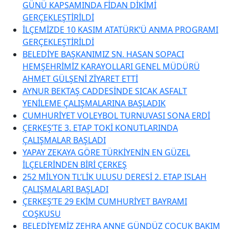
GÜNÜ KAPSAMINDA FİDAN DİKİMİ
GERÇEKLEŞTİRİLDİ
İLÇEMİZDE 10 KASIM ATATÜRK’Ü ANMA PROGRAMI
GERÇEKLEŞTİRİLDİ
BELEDİYE BAŞKANIMIZ SN. HASAN SOPACI
HEMŞEHRİMİZ KARAYOLLARI GENEL MÜDÜRÜ
AHMET GÜLŞENİ ZİYARET ETTİ
AYNUR BEKTAŞ CADDESİNDE SICAK ASFALT
YENİLEME ÇALIŞMALARINA BAŞLADIK
CUMHURİYET VOLEYBOL TURNUVASI SONA ERDİ
ÇERKEŞ’TE 3. ETAP TOKİ KONUTLARINDA
ÇALIŞMALAR BAŞLADI
YAPAY ZEKAYA GÖRE TÜRKİYENİN EN GÜZEL
İLÇELERİNDEN BİRİ ÇERKEŞ
252 MİLYON TL’LİK ULUSU DERESİ 2. ETAP ISLAH
ÇALIŞMALARI BAŞLADI
ÇERKEŞ’TE 29 EKİM CUMHURİYET BAYRAMI
COŞKUSU
BELEDİYEMİZ ZEHRA ANNE GÜNDÜZ ÇOCUK BAKIM