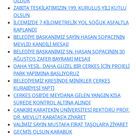
OLDUK
ZABITA TEŞKİLATIMIZIN 199. KURULUŞ YILI KUTLU
OLSUN
İLÇEMİZDE 7 KİLOMETRELİK YOL SOĞUK ASFALTLA
KAPLANDI
BELEDİYE BAŞKANIMIZ SAYIN HASAN SOPACI’NIN
MEVLİD KANDİLİ MESAJI
BELEDİYE BAŞKANIMIZ SN. HASAN SOPACININ 30
AĞUSTOS ZAFER BAYRAMI MESAJI
DAHA YEŞİL, DAHA GÜZEL BİR ÇERKEŞ İÇİN PROJELİ
PARK YAPIMINA BAŞLIYORUZ
BELEDİYEMİZ KREŞİNDE MİNİKLER ÇERKEŞ
KURABİYESİ YAPTI
ÇERKEŞ OSB’DE MEYDANA GELEN YANGIN KISA
SÜREDE KONTROL ALTINA ALINDI
ÇANKIRI KARATEKİN ÜNİVERSİTESİ REKTÖRÜ PROF.
DR. MEVLÜT KARATAŞ’A ZİYARET
VALİMİZ SAYIN MUSTAFA FIRAT TAŞOLAR’A ZİYARET
GEÇMİŞ OLSUN KARABÜK