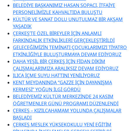
BELEDİYE BAŞKANIMIZ HASAN SOPACI, İTFAİYE
PERSONELİMİZLE KAHVALTIDA BULUŞTU
KÜLTÜR VE SANAT DOLU UNUTULMAZ BİR AKŞAM
YAŞADIK
ÇERKEŞ’TE ÖZEL BİREYLER İÇİN ANLAMLI
FARKINDALIK ETKİNLİKLERİ GERÇEKLEŞTİRİLDİ
GELECEĞİMİZİN TEMİNATI ÇOCUKLARIMIZI TİYATRO
ETKİNLİĞİYLE BULUŞTURMAYA DEVAM EDİYORUZ
DAHA YEŞİL BİR ÇERKEŞ İÇİN FİDAN DİKİM
ÇALIŞMALARIMIZA ARALIKSIZ DEVAM EDİYORUZ
ILICA İÇME SUYU HATTINI YENİLİYORUZ
KENT MEYDANINDA “GAZZE İÇİN DAYANIŞMA
KERMESİ” YOĞUN İLGİ GÖRDÜ
BELEDİYEMİZ KÜLTÜR MERKEZİNDE 24 KASIM
ÖĞRETMENLER GÜNÜ PROGRAMI DÜZENLENDİ
ÇERKEŞ – KIZILCAHAMAM YOLUNDA ÇALIŞMALAR
BAŞLADI
ÇERKEŞ MESLEK YÜKSEKOKULU YENİ EĞİTİM