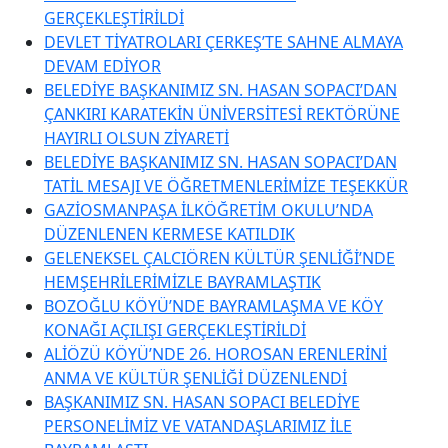
GERÇEKLEŞTİRİLDİ
DEVLET TİYATROLARI ÇERKEŞ’TE SAHNE ALMAYA
DEVAM EDİYOR
BELEDİYE BAŞKANIMIZ SN. HASAN SOPACI’DAN
ÇANKIRI KARATEKİN ÜNİVERSİTESİ REKTÖRÜNE
HAYIRLI OLSUN ZİYARETİ
BELEDİYE BAŞKANIMIZ SN. HASAN SOPACI’DAN
TATİL MESAJI VE ÖĞRETMENLERİMİZE TEŞEKKÜR
GAZİOSMANPAŞA İLKÖĞRETİM OKULU’NDA
DÜZENLENEN KERMESE KATILDIK
GELENEKSEL ÇALCIÖREN KÜLTÜR ŞENLİĞİ’NDE
HEMŞEHRİLERİMİZLE BAYRAMLAŞTIK
BOZOĞLU KÖYÜ’NDE BAYRAMLAŞMA VE KÖY
KONAĞI AÇILIŞI GERÇEKLEŞTİRİLDİ
ALİÖZÜ KÖYÜ’NDE 26. HOROSAN ERENLERİNİ
ANMA VE KÜLTÜR ŞENLİĞİ DÜZENLENDİ
BAŞKANIMIZ SN. HASAN SOPACI BELEDİYE
PERSONELİMİZ VE VATANDAŞLARIMIZ İLE