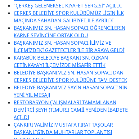
“ÇERKEŞ GELENEKSEL KIYAFET SERGİSİ” AÇILDI
ÇERKEŞ BELEDİYE SPOR KULÜBÜMÜZ LİGİN İLK
MAÇINDA SAHADAN GALİBİYET İLE AYRILDI
BAŞKANIMIZ SN. HASAN SOPACI ÖĞRENCİLERİN
KARNE SEVİNCİNE ORTAK OLDU
BAŞKANIMIZ SN. HASAN SOPACI İLİMİZ VE
İLÇEMİZDEKİ GAZETECİLER İLE BİR ARAYA GELDİ
KARABÜK BELEDİYE BAŞKANI SN. ÖZKAN
ÇETİNKAYA’YI İLÇEMİZDE MİSAFİR ETTİK
BELEDİYE BAŞKANIMIZ SN. HASAN SOPACI DAN
ÇERKEŞ BELEDİYE SPOR KULÜBÜNE TAM DESTEK
BELEDİYE BAŞKANIMIZ SAYIN HASAN SOPACI’NIN
YENİ YIL MESAJI
RESTORASYON ÇALIŞMALARI TAMAMLANAN
DEMİRCİ ŞEYH (TİMURİ) CAMİİ YENİDEN İBADETE
AÇILDI
ÇANKIRI VALİMİZ MUSTAFA FIRAT TAŞOLAR
BAŞKANLIĞINDA MUHTARLAR TOPLANTISI