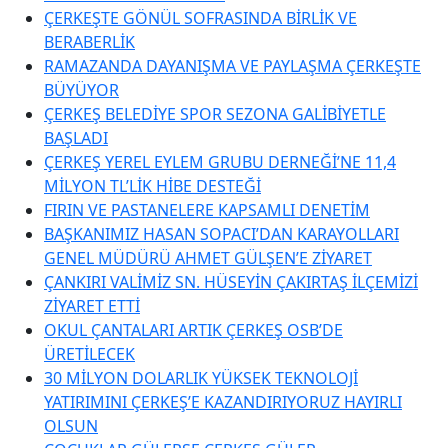
ÇERKEŞTE GÖNÜL SOFRASINDA BİRLİK VE
BERABERLİK
RAMAZANDA DAYANIŞMA VE PAYLAŞMA ÇERKEŞTE
BÜYÜYOR
ÇERKEŞ BELEDİYE SPOR SEZONA GALİBİYETLE
BAŞLADI
ÇERKEŞ YEREL EYLEM GRUBU DERNEĞİ’NE 11,4
MİLYON TL’LİK HİBE DESTEĞİ
FIRIN VE PASTANELERE KAPSAMLI DENETİM
BAŞKANIMIZ HASAN SOPACI’DAN KARAYOLLARI
GENEL MÜDÜRÜ AHMET GÜLŞEN’E ZİYARET
ÇANKIRI VALİMİZ SN. HÜSEYİN ÇAKIRTAŞ İLÇEMİZİ
ZİYARET ETTİ
OKUL ÇANTALARI ARTIK ÇERKEŞ OSB’DE
ÜRETİLECEK
30 MİLYON DOLARLIK YÜKSEK TEKNOLOJİ
YATIRIMINI ÇERKEŞ’E KAZANDIRIYORUZ HAYIRLI
OLSUN