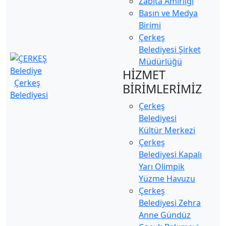
Zabıta Amirliği
Basın ve Medya
Birimi
Çerkeş
Belediyesi Şirket
Müdürlüğü
HİZMET
Çerkeş
BİRİMLERİMİZ
Belediyesi
Çerkeş
Belediyesi
Kültür Merkezi
Çerkeş
Belediyesi Kapalı
Yarı Olimpik
Yüzme Havuzu
Çerkeş
Belediyesi Zehra
Anne Gündüz