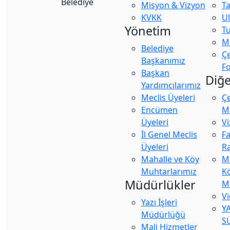
Misyon & Vizyon
Ta
KVKK
U
Yönetim
Tu
Ma
Belediye
Ç
Başkanımız
Fo
Başkan
Diğe
Yardımcılarımız
Meclis Üyeleri
Ç
Encümen
Mü
Üyeleri
Vi
İl Genel Meclis
Fa
Üyeleri
Ra
Mahalle ve Köy
M
Muhtarlarımız
K
Müdürlükler
M
Vi
Yazı İşleri
Y
Müdürlüğü
S
Mali Hizmetler