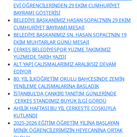
EVİ ÖĞRENCİLERİNDEN 29 EKİM CUMHURİYET
BAYRAMI GÖSTERİSİ
BELEDİYE BAŞKANIMIZ HASAN SOPACI’NIN 29 EKİM
CUMHURİYET BAYRAMI MESAJI
BELEDİYE BAŞKANIMIZ SN. HASAN SOPACI’NIN 19
EKİM MUHTARLAR GÜNÜ MESAJI
ÇERKEŞ BELEDİYESPOR YÜZME TAKIMIMIZ
YÜZMEDE TARİH YAZDI
ALT YAPI ÇALIŞMALARIMIZ ARALIKSIZ DEVAM
EDİYOR
80. YIL İLKÖĞRETİM OKULU BAHÇESİNDE ZEMİN
YENİLEME ÇALIŞMALARINA BAŞLADIK
İSTANBUL’DA ÇANKIRI TANITIM GÜNLERİNDE
ÇERKEŞ STANDIMIZ BÜYÜK İLGİ GÖRDÜ
AHİLİK HAFTASI BU YIL ÇERKEŞ’TE COŞKUYLA
KUTLANDI
2025-2026 EĞİTİM ÖĞRETİM YILINA BAŞLAYAN
MİNİK ÖĞRENCİLERİMİZİN HEYECANINA ORTAK