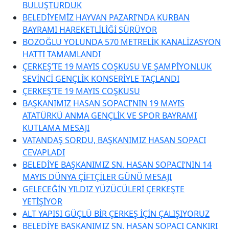
BULUŞTURDUK
BELEDİYEMİZ HAYVAN PAZARI’NDA KURBAN
BAYRAMI HAREKETLİLİĞİ SÜRÜYOR
BOZOĞLU YOLUNDA 570 METRELİK KANALİZASYON
HATTI TAMAMLANDI
ÇERKEŞ’TE 19 MAYIS COŞKUSU VE ŞAMPİYONLUK
SEVİNCİ GENÇLİK KONSERİYLE TAÇLANDI
ÇERKEŞ’TE 19 MAYIS COŞKUSU
BAŞKANIMIZ HASAN SOPACI’NIN 19 MAYIS
ATATÜRKÜ ANMA GENÇLİK VE SPOR BAYRAMI
KUTLAMA MESAJI
VATANDAŞ SORDU, BAŞKANIMIZ HASAN SOPACI
CEVAPLADI
BELEDİYE BAŞKANIMIZ SN. HASAN SOPACI’NIN 14
MAYIS DÜNYA ÇİFTÇİLER GÜNÜ MESAJI
GELECEĞİN YILDIZ YÜZÜCÜLERİ ÇERKEŞTE
YETİŞİYOR
ALT YAPISI GÜÇLÜ BİR ÇERKEŞ İÇİN ÇALIŞIYORUZ
BELEDİYE BAŞKANIMIZ SN. HASAN SOPACI ÇANKIRI