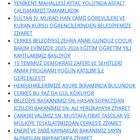
YENİKENT MAHALLESİ AYTAÇ YOLU’NDA ASFALT
ÇALIŞMAMIZI TAMAMLADIK
SULTAN IV. MURAD HAN CAMİİ GÖREVLİLERİ VE
KURAN KURSU ÖĞRENCİLERİNDEN BELEDİYEMİZE
ZİYARET
ÇERKEŞ BELEDİYESİ ZEHRA ANNE GÜNDÜZ ÇOCUK
BAKIM EVİMİZDE 2025-2026 EĞİTİM ÖĞRETİM YILI
KAYITLARIMIZ BAŞLIYOR
15 TEMMUZ DEMOKRASİ ZAFERİ VE ŞEHİTLERİ
ANMA PROGRAMI YOĞUN KATILIM İLE
GERÇEKLEŞTİ
HEMŞEHRİLERİMİZE AŞURE İKRAMINDA BULUNDUK
ÇERKEŞ BU YAZ DA GÜL KOKUYOR
BELEDİYE BAŞKANIMIZ SN. HASAN SOPACI’DAN
İÇİŞLERİ BAKANIMIZ SN. ALİ YERLİKAYA’YA ZİYARET
ÇANKIRI VALİMİZ SN. MUSTAFA FIRAT TAŞOLAR VE
MÜLKİYE TEŞKİLATIMIZDAN ÇERKEŞ’E ZİYARET
ENERJİ VE TABİİ KAYNAKLAR BAKANIMIZ SAYIN
ALPARSLAN BAYRAKTAR’A ZİYARET