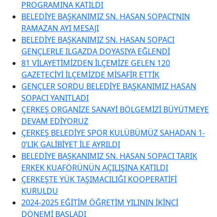
PROGRAMINA KATILDI
BELEDİYE BAŞKANIMIZ SN. HASAN SOPACI’NIN
RAMAZAN AYI MESAJI
BELEDİYE BAŞKANIMIZ SN. HASAN SOPACI
GENÇLERLE ILGAZDA DOYASIYA EĞLENDİ
81 VİLAYETİMİZDEN İLÇEMİZE GELEN 120
GAZETECİYİ İLÇEMİZDE MİSAFİR ETTİK
GENÇLER SORDU BELEDİYE BAŞKANIMIZ HASAN
SOPACI YANITLADI
ÇERKEŞ ORGANİZE SANAYİ BÖLGEMİZİ BÜYÜTMEYE
DEVAM EDİYORUZ
ÇERKEŞ BELEDİYE SPOR KULÜBÜMÜZ SAHADAN 1-
0’LIK GALİBİYET İLE AYRILDI
BELEDİYE BAŞKANIMIZ SN. HASAN SOPACI TARIK
ERKEK KUAFÖRÜNÜN AÇILIŞINA KATILDI
ÇERKEŞTE YÜK TAŞIMACILIĞI KOOPERATİFİ
KURULDU
2024-2025 EĞİTİM ÖĞRETİM YILININ İKİNCİ
DÖNEMİ BAŞLADI