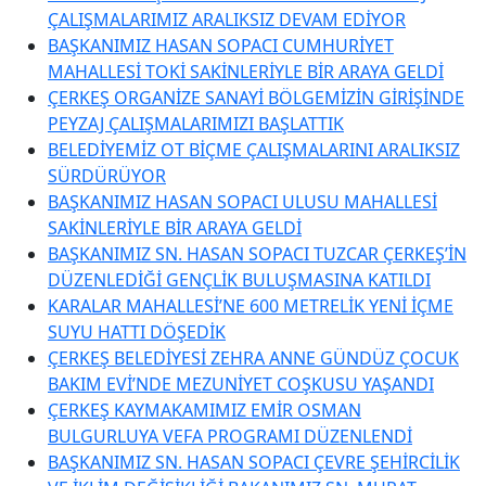
ÇALIŞMALARIMIZ ARALIKSIZ DEVAM EDİYOR
BAŞKANIMIZ HASAN SOPACI CUMHURİYET
MAHALLESİ TOKİ SAKİNLERİYLE BİR ARAYA GELDİ
ÇERKEŞ ORGANİZE SANAYİ BÖLGEMİZİN GİRİŞİNDE
PEYZAJ ÇALIŞMALARIMIZI BAŞLATTIK
BELEDİYEMİZ OT BİÇME ÇALIŞMALARINI ARALIKSIZ
SÜRDÜRÜYOR
BAŞKANIMIZ HASAN SOPACI ULUSU MAHALLESİ
SAKİNLERİYLE BİR ARAYA GELDİ
BAŞKANIMIZ SN. HASAN SOPACI TUZCAR ÇERKEŞ’İN
DÜZENLEDİĞİ GENÇLİK BULUŞMASINA KATILDI
KARALAR MAHALLESİ’NE 600 METRELİK YENİ İÇME
SUYU HATTI DÖŞEDİK
ÇERKEŞ BELEDİYESİ ZEHRA ANNE GÜNDÜZ ÇOCUK
BAKIM EVİ’NDE MEZUNİYET COŞKUSU YAŞANDI
ÇERKEŞ KAYMAKAMIMIZ EMİR OSMAN
BULGURLUYA VEFA PROGRAMI DÜZENLENDİ
BAŞKANIMIZ SN. HASAN SOPACI ÇEVRE ŞEHİRCİLİK