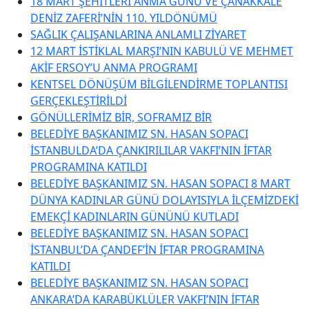
18 MART ŞEHİTLERİ ANMA GÜNÜ VE ÇANAKKALE
DENİZ ZAFERİ’NİN 110. YILDÖNÜMÜ
SAĞLIK ÇALIŞANLARINA ANLAMLI ZİYARET
12 MART İSTİKLAL MARŞI’NIN KABULÜ VE MEHMET
AKİF ERSOY’U ANMA PROGRAMI
KENTSEL DÖNÜŞÜM BİLGİLENDİRME TOPLANTISI
GERÇEKLEŞTİRİLDİ
GÖNÜLLERİMİZ BİR, SOFRAMIZ BİR
BELEDİYE BAŞKANIMIZ SN. HASAN SOPACI
İSTANBULDA’DA ÇANKIRILILAR VAKFI’NIN İFTAR
PROGRAMINA KATILDI
BELEDİYE BAŞKANIMIZ SN. HASAN SOPACI 8 MART
DÜNYA KADINLAR GÜNÜ DOLAYISIYLA İLÇEMİZDEKİ
EMEKÇİ KADINLARIN GÜNÜNÜ KUTLADI
BELEDİYE BAŞKANIMIZ SN. HASAN SOPACI
İSTANBUL’DA ÇANDEF’İN İFTAR PROGRAMINA
KATILDI
BELEDİYE BAŞKANIMIZ SN. HASAN SOPACI
ANKARA’DA KARABÜKLÜLER VAKFI’NIN İFTAR