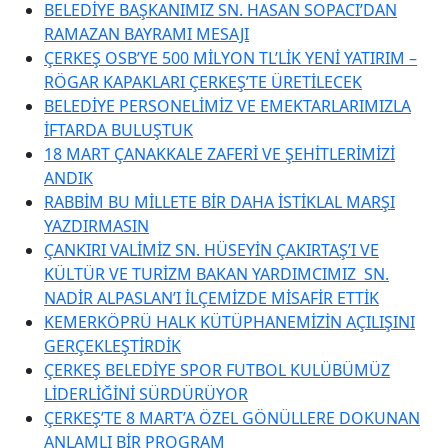
BELEDİYE BAŞKANIMIZ SN. HASAN SOPACI’DAN
RAMAZAN BAYRAMI MESAJI
ÇERKEŞ OSB’YE 500 MİLYON TL’LİK YENİ YATIRIM –
RÖGAR KAPAKLARI ÇERKEŞ’TE ÜRETİLECEK
BELEDİYE PERSONELİMİZ VE EMEKTARLARIMIZLA
İFTARDA BULUŞTUK
18 MART ÇANAKKALE ZAFERİ VE ŞEHİTLERİMİZİ
ANDIK
RABBİM BU MİLLETE BİR DAHA İSTİKLAL MARŞI
YAZDIRMASIN
ÇANKIRI VALİMİZ SN. HÜSEYİN ÇAKIRTAŞ’I VE
KÜLTÜR VE TURİZM BAKAN YARDIMCIMIZ SN.
NADİR ALPASLAN’I İLÇEMİZDE MİSAFİR ETTİK
KEMERKÖPRÜ HALK KÜTÜPHANEMİZİN AÇILIŞINI
GERÇEKLEŞTİRDİK
ÇERKEŞ BELEDİYE SPOR FUTBOL KULÜBÜMÜZ
LİDERLİĞİNİ SÜRDÜRÜYOR
ÇERKEŞ’TE 8 MART’A ÖZEL GÖNÜLLERE DOKUNAN
ANLAMLI BİR PROGRAM