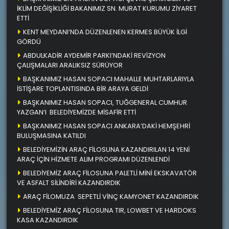
İKLİM DEĞİŞİKLİĞİ BAKANIMIZ SN. MURAT KURUMU ZİYARET
ETTİ
KENT MEYDANI’NDA DÜZENLENEN KERMES BÜYÜK İLGİ
GÖRDÜ
ABDULKADİR AYDEMİR PARKI’NDAKİ REVİZYON
ÇALIŞMALARI ARALIKSIZ SÜRÜYOR
BAŞKANIMIZ HASAN SOPACI MAHALLE MUHTARLARIYLA
İSTİŞARE TOPLANTISINDA BİR ARAYA GELDİ
BAŞKANIMIZ HASAN SOPACI, TUĞGENERAL CUMHUR
YAZGAN’I BELEDİYEMİZDE MİSAFİR ETTİ
BAŞKANIMIZ HASAN SOPACI ANKARA’DAKİ HEMŞEHRİ
BULUŞMASINA KATILDI
BELEDİYEMİZİN ARAÇ FİLOSUNA KAZANDIRILAN 14 YENİ
ARAÇ İÇİN HİZMETE ALIM PROGRAMI DÜZENLENDİ
BELEDİYEMİZ ARAÇ FİLOSUNA PALETLİ MİNİ EKSKAVATÖR
VE ASFALT SİLİNDİRİ KAZANDIRDIK
ARAÇ FİLOMUZA SEPETLİ VİNÇ KAMYONET KAZANDIRDIK
BELEDİYEMİZ ARAÇ FİLOSUNA TIR, LOWBET VE HARDOKS
KASA KAZANDIRDIK