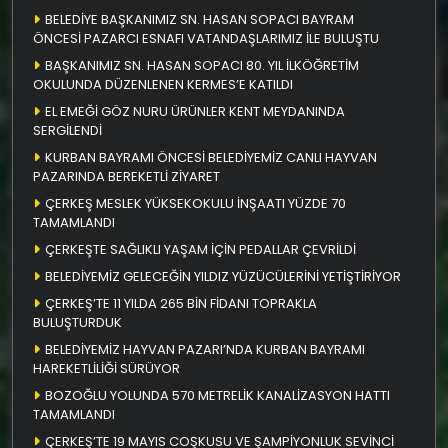
BELEDİYE BAŞKANIMIZ SN. HASAN SOPACI BAYRAM
ÖNCESİ PAZARCI ESNAFI VATANDAŞLARIMIZ İLE BULUŞTU
BAŞKANIMIZ SN. HASAN SOPACI 80. YIL İLKÖĞRETİM
OKULUNDA DÜZENLENEN KERMES’E KATILDI
EL EMEĞİ GÖZ NURU ÜRÜNLER KENT MEYDANINDA
SERGİLENDİ
KURBAN BAYRAMI ÖNCESİ BELEDİYEMİZ CANLI HAYVAN
PAZARINDA BEREKETLİ ZİYARET
ÇERKEŞ MESLEK YÜKSEKOKULU İNŞAATI YÜZDE 70
TAMAMLANDI
ÇERKEŞTE SAĞLIKLI YAŞAM İÇİN PEDALLAR ÇEVRİLDİ
BELEDİYEMİZ GELECEĞİN YILDIZ YÜZÜCÜLERİNİ YETİŞTİRİYOR
ÇERKEŞ’TE 11 YILDA 265 BİN FİDANI TOPRAKLA
BULUŞTURDUK
BELEDİYEMİZ HAYVAN PAZARI’NDA KURBAN BAYRAMI
HAREKETLİLİĞİ SÜRÜYOR
BOZOĞLU YOLUNDA 570 METRELİK KANALİZASYON HATTI
TAMAMLANDI
ÇERKEŞ’TE 19 MAYIS COŞKUSU VE ŞAMPİYONLUK SEVİNCİ