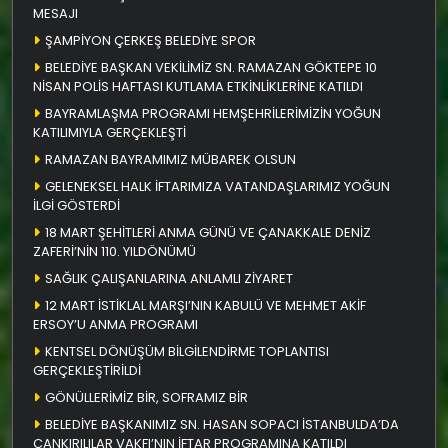
MESAJI
ŞAMPİYON ÇERKEŞ BELEDİYE SPOR
BELEDİYE BAŞKAN VEKİLİMİZ SN. RAMAZAN GÖKTEPE 10
NİSAN POLİS HAFTASI KUTLAMA ETKİNLİKLERİNE KATILDI
BAYRAMLAŞMA PROGRAMI HEMŞEHRİLERİMİZİN YOĞUN
KATILIMIYLA GERÇEKLEŞTİ
RAMAZAN BAYRAMIMIZ MÜBAREK OLSUN
GELENEKSEL HALK İFTARIMIZA VATANDAŞLARIMIZ YOĞUN
İLGİ GÖSTERDİ
18 MART ŞEHİTLERİ ANMA GÜNÜ VE ÇANAKKALE DENİZ
ZAFERİ’NİN 110. YILDÖNÜMÜ
SAĞLIK ÇALIŞANLARINA ANLAMLI ZİYARET
12 MART İSTİKLAL MARŞI’NIN KABULÜ VE MEHMET AKİF
ERSOY’U ANMA PROGRAMI
KENTSEL DÖNÜŞÜM BİLGİLENDİRME TOPLANTISI
GERÇEKLEŞTİRİLDİ
GÖNÜLLERİMİZ BİR, SOFRAMIZ BİR
BELEDİYE BAŞKANIMIZ SN. HASAN SOPACI İSTANBULDA’DA
ÇANKIRILILAR VAKFI’NIN İFTAR PROGRAMINA KATILDI