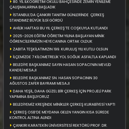
80. YIL İLKÖĞRETİM OKULU BAHÇESİNDE ZEMİN YENİLEME
ÇALIŞMALARINA BAŞLADIK
İSTANBUL’DA ÇANKIRI TANITIM GÜNLERİNDE ÇERKEŞ
STANDIMIZ BÜYÜK İLGİ GÖRDÜ
AHİLİK HAFTASI BU YIL ÇERKEŞ’TE COŞKUYLA KUTLANDI
2025-2026 EĞİTİM ÖĞRETİM YILINA BAŞLAYAN MİNİK
ÖĞRENCİLERİMİZİN HEYECANINA ORTAK OLDUK
ZABITA TEŞKİLATIMIZIN 199. KURULUŞ YILI KUTLU OLSUN
İLÇEMİZDE 7 KİLOMETRELİK YOL SOĞUK ASFALTLA KAPLANDI
BELEDİYE BAŞKANIMIZ SAYIN HASAN SOPACI’NIN MEVLİD
KANDİLİ MESAJI
BELEDİYE BAŞKANIMIZ SN. HASAN SOPACININ 30
AĞUSTOS ZAFER BAYRAMI MESAJI
DAHA YEŞİL, DAHA GÜZEL BİR ÇERKEŞ İÇİN PROJELİ PARK
YAPIMINA BAŞLIYORUZ
BELEDİYEMİZ KREŞİNDE MİNİKLER ÇERKEŞ KURABİYESİ YAPTI
ÇERKEŞ OSB’DE MEYDANA GELEN YANGIN KISA SÜREDE
KONTROL ALTINA ALINDI
ÇANKIRI KARATEKİN ÜNİVERSİTESİ REKTÖRÜ PROF. DR.