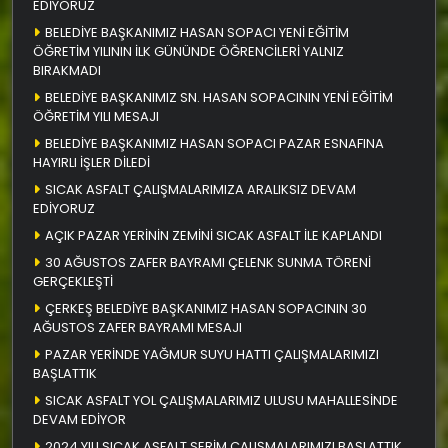
EDİYORUZ
BELEDİYE BAŞKANIMIZ HASAN SOPACI YENİ EĞİTİM
ÖĞRETİM YILININ İLK GÜNÜNDE ÖĞRENCİLERİ YALNIZ
BIRAKMADI
BELEDİYE BAŞKANIMIZ SN. HASAN SOPACININ YENİ EĞİTİM
ÖĞRETİM YILI MESAJI
BELEDİYE BAŞKANIMIZ HASAN SOPACI PAZAR ESNAFINA
HAYIRLI İŞLER DİLEDİ
SICAK ASFALT ÇALIŞMALARIMIZA ARALIKSIZ DEVAM
EDİYORUZ
AÇIK PAZAR YERİNİN ZEMİNİ SICAK ASFALT İLE KAPLANDI
30 AĞUSTOS ZAFER BAYRAMI ÇELENK SUNMA TÖRENİ
GERÇEKLEŞTİ
ÇERKEŞ BELEDİYE BAŞKANIMIZ HASAN SOPACININ 30
AĞUSTOS ZAFER BAYRAMI MESAJI
PAZAR YERİNDE YAĞMUR SUYU HATTI ÇALIŞMALARIMIZI
BAŞLATTIK
SICAK ASFALT YOL ÇALIŞMALARIMIZ ULUSU MAHALLESİNDE
DEVAM EDİYOR
2024 YILI SICAK ASFALT SERİM ÇALIŞMALARIMIZI BAŞLATTIK