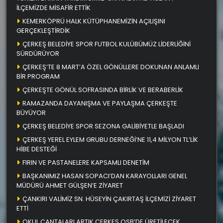
İLÇEMİZDE MİSAFİR ETTİK
KEMERKÖPRÜ HALK KÜTÜPHANEMİZİN AÇILIŞINI
GERÇEKLEŞTİRDİK
ÇERKEŞ BELEDİYE SPOR FUTBOL KULÜBÜMÜZ LİDERLİĞİNİ
SÜRDÜRÜYOR
ÇERKEŞ’TE 8 MART’A ÖZEL GÖNÜLLERE DOKUNAN ANLAMLI
BİR PROGRAM
ÇERKEŞTE GÖNÜL SOFRASINDA BİRLİK VE BERABERLİK
RAMAZANDA DAYANIŞMA VE PAYLAŞMA ÇERKEŞTE
BÜYÜYOR
ÇERKEŞ BELEDİYE SPOR SEZONA GALİBİYETLE BAŞLADI
ÇERKEŞ YEREL EYLEM GRUBU DERNEĞİ’NE 11,4 MİLYON TL’LİK
HİBE DESTEĞİ
FIRIN VE PASTANELERE KAPSAMLI DENETİM
BAŞKANIMIZ HASAN SOPACI’DAN KARAYOLLARI GENEL
MÜDÜRÜ AHMET GÜLŞEN’E ZİYARET
ÇANKIRI VALİMİZ SN. HÜSEYİN ÇAKIRTAŞ İLÇEMİZİ ZİYARET
ETTİ
OKUL ÇANTALARI ARTIK ÇERKEŞ OSB’DE ÜRETİLECEK