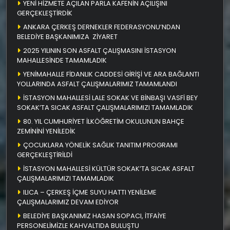
YENİ HİZMETE AÇILAN PARLA KAFENİN AÇILIŞINI
GERÇEKLEŞTİRDİK
ANKARA ÇERKEŞ DERNEKLER FEDERASYONU’NDAN
BELEDİYE BAŞKANIMIZA ZİYARET
2025 YILININ SON ASFALT ÇALIŞMASINI İSTASYON
MAHALLESİNDE TAMAMLADIK
YENİMAHALLE FİDANLIK CADDESİ GİRİŞİ VE ARA BAĞLANTI
YOLLARINDA ASFALT ÇALIŞMALARIMIZ TAMAMLANDI
İSTASYON MAHALLESİ LALE SOKAK VE BİNBAŞI VASFİ BEY
SOKAK’TA SICAK ASFALT ÇALIŞMALARIMIZI TAMAMLADIK
80. YIL CUMHURİYET İLKÖĞRETİM OKULUNUN BAHÇE
ZEMİNİNİ YENİLEDİK
ÇOCUKLARA YÖNELİK SAĞLIK TANITIM PROGRAMI
GERÇEKLEŞTİRİLDİ
İSTASYON MAHALLESİ KÜLTÜR SOKAK’TA SICAK ASFALT
ÇALIŞMALARIMIZI TAMAMLADIK
ILICA – ÇERKEŞ İÇME SUYU HATTI YENİLEME
ÇALIŞMALARIMIZ DEVAM EDİYOR
BELEDİYE BAŞKANIMIZ HASAN SOPACI, İTFAİYE
PERSONELİMİZLE KAHVALTIDA BULUŞTU