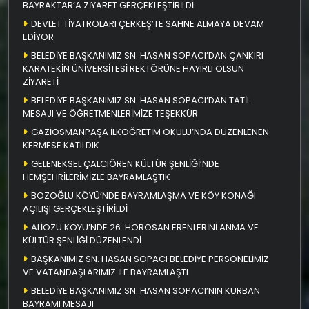
BAYRAKTAR’A ZİYARET GERÇEKLEŞTİRİLDİ
DEVLET TİYATROLARI ÇERKEŞ’TE SAHNE ALMAYA DEVAM
EDİYOR
BELEDİYE BAŞKANIMIZ SN. HASAN SOPACI’DAN ÇANKIRI
KARATEKİN ÜNİVERSİTESİ REKTÖRÜNE HAYIRLI OLSUN
ZİYARETİ
BELEDİYE BAŞKANIMIZ SN. HASAN SOPACI’DAN TATİL
MESAJI VE ÖĞRETMENLERİMİZE TEŞEKKÜR
GAZİOSMANPAŞA İLKÖĞRETİM OKULU’NDA DÜZENLENEN
KERMESE KATILDIK
GELENEKSEL ÇALCIÖREN KÜLTÜR ŞENLİĞİ’NDE
HEMŞEHRİLERİMİZLE BAYRAMLAŞTIK
BOZOĞLU KÖYÜ’NDE BAYRAMLAŞMA VE KÖY KONAĞI
AÇILIŞI GERÇEKLEŞTİRİLDİ
ALİÖZÜ KÖYÜ’NDE 26. HOROSAN ERENLERİNİ ANMA VE
KÜLTÜR ŞENLİĞİ DÜZENLENDİ
BAŞKANIMIZ SN. HASAN SOPACI BELEDİYE PERSONELİMİZ
VE VATANDAŞLARIMIZ İLE BAYRAMLAŞTI
BELEDİYE BAŞKANIMIZ SN. HASAN SOPACI’NIN KURBAN
BAYRAMI MESAJI