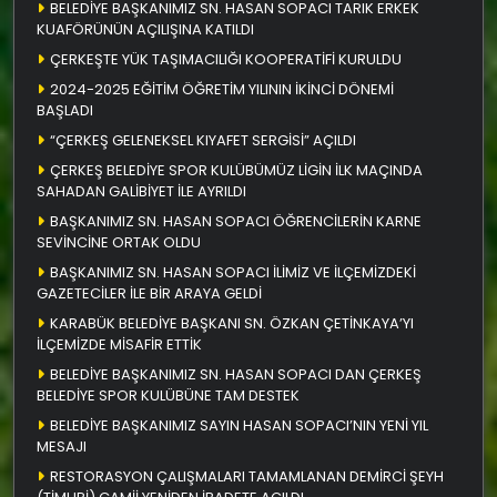
BELEDİYE BAŞKANIMIZ SN. HASAN SOPACI TARIK ERKEK
KUAFÖRÜNÜN AÇILIŞINA KATILDI
ÇERKEŞTE YÜK TAŞIMACILIĞI KOOPERATİFİ KURULDU
2024-2025 EĞİTİM ÖĞRETİM YILININ İKİNCİ DÖNEMİ
BAŞLADI
“ÇERKEŞ GELENEKSEL KIYAFET SERGİSİ” AÇILDI
ÇERKEŞ BELEDİYE SPOR KULÜBÜMÜZ LİGİN İLK MAÇINDA
SAHADAN GALİBİYET İLE AYRILDI
BAŞKANIMIZ SN. HASAN SOPACI ÖĞRENCİLERİN KARNE
SEVİNCİNE ORTAK OLDU
BAŞKANIMIZ SN. HASAN SOPACI İLİMİZ VE İLÇEMİZDEKİ
GAZETECİLER İLE BİR ARAYA GELDİ
KARABÜK BELEDİYE BAŞKANI SN. ÖZKAN ÇETİNKAYA’YI
İLÇEMİZDE MİSAFİR ETTİK
BELEDİYE BAŞKANIMIZ SN. HASAN SOPACI DAN ÇERKEŞ
BELEDİYE SPOR KULÜBÜNE TAM DESTEK
BELEDİYE BAŞKANIMIZ SAYIN HASAN SOPACI’NIN YENİ YIL
MESAJI
RESTORASYON ÇALIŞMALARI TAMAMLANAN DEMİRCİ ŞEYH