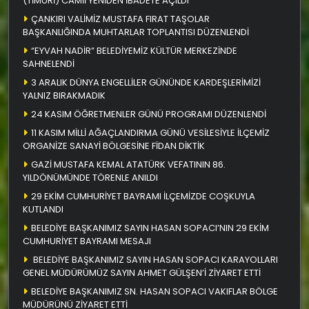
(TİMURİ) CAMİİ YENİDEN İBADETE AÇILDI
ÇANKIRI VALİMİZ MUSTAFA FIRAT TAŞOLAR
BAŞKANLIĞINDA MUHTARLAR TOPLANTISI DÜZENLENDİ
“EYVAH NADİR” BELEDİYEMİZ KÜLTÜR MERKEZİNDE
SAHNELENDİ
3 ARALIK DÜNYA ENGELLİLER GÜNÜNDE KARDEŞLERİMİZİ
YALNIZ BIRAKMADIK
24 KASIM ÖĞRETMENLER GÜNÜ PROGRAMI DÜZENLENDİ
11 KASIM MİLLİ AĞAÇLANDIRMA GÜNÜ VESİLESİYLE İLÇEMİZ
ORGANİZE SANAYİ BÖLGESİNE FİDAN DİKTİK
GAZİ MUSTAFA KEMAL ATATÜRK VEFATININ 86.
YILDÖNÜMÜNDE TÖRENLE ANILDI
29 EKİM CUMHURİYET BAYRAMI İLÇEMİZDE COŞKUYLA
KUTLANDI
BELEDİYE BAŞKANIMIZ SAYIN HASAN SOPACI’NIN 29 EKİM
CUMHURİYET BAYRAMI MESAJI
BELEDİYE BAŞKANIMIZ SAYIN HASAN SOPACI KARAYOLLARI
GENEL MÜDÜRÜMÜZ SAYIN AHMET GÜLŞEN’İ ZİYARET ETTİ
BELEDİYE BAŞKANIMIZ SN. HASAN SOPACI VAKIFLAR BÖLGE
MÜDÜRÜNÜ ZİYARET ETTİ