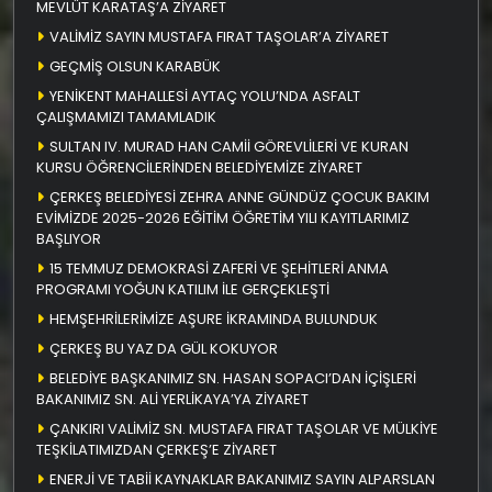
MEVLÜT KARATAŞ’A ZİYARET
VALİMİZ SAYIN MUSTAFA FIRAT TAŞOLAR’A ZİYARET
GEÇMİŞ OLSUN KARABÜK
YENİKENT MAHALLESİ AYTAÇ YOLU’NDA ASFALT
ÇALIŞMAMIZI TAMAMLADIK
SULTAN IV. MURAD HAN CAMİİ GÖREVLİLERİ VE KURAN
KURSU ÖĞRENCİLERİNDEN BELEDİYEMİZE ZİYARET
ÇERKEŞ BELEDİYESİ ZEHRA ANNE GÜNDÜZ ÇOCUK BAKIM
EVİMİZDE 2025-2026 EĞİTİM ÖĞRETİM YILI KAYITLARIMIZ
BAŞLIYOR
15 TEMMUZ DEMOKRASİ ZAFERİ VE ŞEHİTLERİ ANMA
PROGRAMI YOĞUN KATILIM İLE GERÇEKLEŞTİ
HEMŞEHRİLERİMİZE AŞURE İKRAMINDA BULUNDUK
ÇERKEŞ BU YAZ DA GÜL KOKUYOR
BELEDİYE BAŞKANIMIZ SN. HASAN SOPACI’DAN İÇİŞLERİ
BAKANIMIZ SN. ALİ YERLİKAYA’YA ZİYARET
ÇANKIRI VALİMİZ SN. MUSTAFA FIRAT TAŞOLAR VE MÜLKİYE
TEŞKİLATIMIZDAN ÇERKEŞ’E ZİYARET
ENERJİ VE TABİİ KAYNAKLAR BAKANIMIZ SAYIN ALPARSLAN