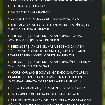
HURDA ARAÇ SATIŞ İLANI
KREŞ KAYITLARIMIZ BAŞLADI
ÇERKEŞ’İN MARKA DEĞERLERİ KORUMA ALTINDA
KENT MEYDANI VE KAPALI OTOPARK PROJEMİZİN İNŞAAT
ÇALIŞMALARI DEVAM EDİYOR
BELEDİYE BAŞKANIMIZ SN. HASAN SOPACI POYRAZ
DÖNER'İN AÇILIŞINI GERÇEKLEŞTİRDİ
BELEDİYE BAŞKANIMIZ SN. HASAN SOPACI 24 KASIM
ÖĞRETMENLER GÜNÜ DOLAYISIYLA İLÇEMİZ OKULLARINI
ZİYARET EDEREK KIYMETLİ ÖĞRETMENLERİMİZİN
ÖĞRETMENLER GÜNÜNÜ KUTLADI
BELEDİYE BAŞKANIMIZ SN. HASAN SOPACI'NIN 24 KASIM
ÖĞRETMENLER GÜNÜ MESAJI
YOĞUN KAR YAĞIŞI DOLAYISIYLA D-100 KARAYOLUNUN
TIKANMASINDAN DOLAYI İLÇEMİZDE MAHSUR KALAN
VATANDAŞLARIMIZA ÇORBA İKRAMINDA BULUNDUK
ARAÇ FİLOMUZU GÜÇLENDİRMEYE DEVAM EDİYORUZ
SICAK ASFALT SERİM ÇALIŞMALARIMIZI BAŞLATTIK
ÇERKEŞ KENT MEYDANI VE KAPALI YER ALTI OTOPARKI VE
MÜFTÜLÜK BİNASI TEMEL ATMA TÖRENİ GERÇEKLEŞTİRİLDİ