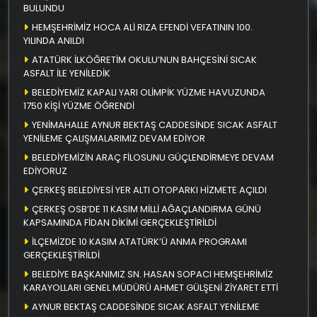
BULUNDU
HEMŞEHRİMİZ HOCA ALİ RIZA EFENDİ VEFATININ 100.
YILINDA ANILDI
ATATÜRK İLKÖĞRETİM OKULU’NUN BAHÇESİNİ SICAK
ASFALT İLE YENİLEDİK
BELEDİYEMİZ KAPALI YARI OLİMPİK YÜZME HAVUZUNDA
1750 KİŞİ YÜZME ÖĞRENDİ
YENİMAHALLE AYNUR BEKTAŞ CADDESİNDE SICAK ASFALT
YENİLEME ÇALIŞMALARIMIZ DEVAM EDİYOR
BELEDİYEMİZİN ARAÇ FİLOSUNU GÜÇLENDİRMEYE DEVAM
EDİYORUZ
ÇERKEŞ BELEDİYESİ YER ALTI OTOPARKI HİZMETE AÇILDI
ÇERKEŞ OSB’DE 11 KASIM MİLLİ AĞAÇLANDIRMA GÜNÜ
KAPSAMINDA FİDAN DİKİMİ GERÇEKLEŞTİRİLDİ
İLÇEMİZDE 10 KASIM ATATÜRK’Ü ANMA PROGRAMI
GERÇEKLEŞTİRİLDİ
BELEDİYE BAŞKANIMIZ SN. HASAN SOPACI HEMŞEHRİMİZ
KARAYOLLARI GENEL MÜDÜRÜ AHMET GÜLŞENİ ZİYARET ETTİ
AYNUR BEKTAŞ CADDESİNDE SICAK ASFALT YENİLEME