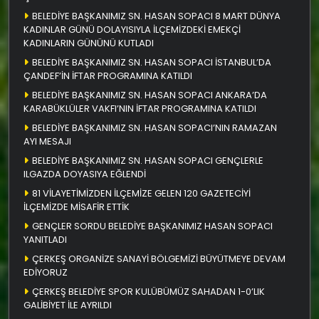
BELEDİYE BAŞKANIMIZ SN. HASAN SOPACI 8 MART DÜNYA
KADINLAR GÜNÜ DOLAYISIYLA İLÇEMİZDEKİ EMEKÇİ
KADINLARIN GÜNÜNÜ KUTLADI
BELEDİYE BAŞKANIMIZ SN. HASAN SOPACI İSTANBUL’DA
ÇANDEF’İN İFTAR PROGRAMINA KATILDI
BELEDİYE BAŞKANIMIZ SN. HASAN SOPACI ANKARA’DA
KARABÜKLÜLER VAKFI’NIN İFTAR PROGRAMINA KATILDI
BELEDİYE BAŞKANIMIZ SN. HASAN SOPACI’NIN RAMAZAN
AYI MESAJI
BELEDİYE BAŞKANIMIZ SN. HASAN SOPACI GENÇLERLE
ILGAZDA DOYASIYA EĞLENDİ
81 VİLAYETİMİZDEN İLÇEMİZE GELEN 120 GAZETECİYİ
İLÇEMİZDE MİSAFİR ETTİK
GENÇLER SORDU BELEDİYE BAŞKANIMIZ HASAN SOPACI
YANITLADI
ÇERKEŞ ORGANİZE SANAYİ BÖLGEMİZİ BÜYÜTMEYE DEVAM
EDİYORUZ
ÇERKEŞ BELEDİYE SPOR KULÜBÜMÜZ SAHADAN 1-0’LIK
GALİBİYET İLE AYRILDI