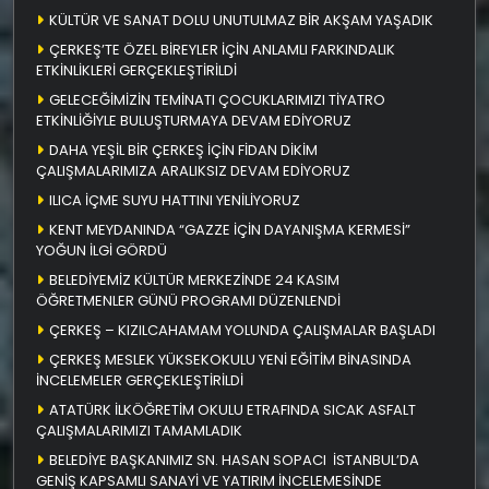
KÜLTÜR VE SANAT DOLU UNUTULMAZ BİR AKŞAM YAŞADIK
ÇERKEŞ’TE ÖZEL BİREYLER İÇİN ANLAMLI FARKINDALIK
ETKİNLİKLERİ GERÇEKLEŞTİRİLDİ
GELECEĞİMİZİN TEMİNATI ÇOCUKLARIMIZI TİYATRO
ETKİNLİĞİYLE BULUŞTURMAYA DEVAM EDİYORUZ
DAHA YEŞİL BİR ÇERKEŞ İÇİN FİDAN DİKİM
ÇALIŞMALARIMIZA ARALIKSIZ DEVAM EDİYORUZ
ILICA İÇME SUYU HATTINI YENİLİYORUZ
KENT MEYDANINDA “GAZZE İÇİN DAYANIŞMA KERMESİ”
YOĞUN İLGİ GÖRDÜ
BELEDİYEMİZ KÜLTÜR MERKEZİNDE 24 KASIM
ÖĞRETMENLER GÜNÜ PROGRAMI DÜZENLENDİ
ÇERKEŞ – KIZILCAHAMAM YOLUNDA ÇALIŞMALAR BAŞLADI
ÇERKEŞ MESLEK YÜKSEKOKULU YENİ EĞİTİM BİNASINDA
İNCELEMELER GERÇEKLEŞTİRİLDİ
ATATÜRK İLKÖĞRETİM OKULU ETRAFINDA SICAK ASFALT
ÇALIŞMALARIMIZI TAMAMLADIK
BELEDİYE BAŞKANIMIZ SN. HASAN SOPACI İSTANBUL’DA
GENİŞ KAPSAMLI SANAYİ VE YATIRIM İNCELEMESİNDE