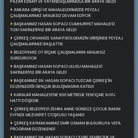
PAZAR ESNAFI VE VATANDAŞLARIMIZLA BİR ARAYA GELDİ
ANKARA GİRİŞİ VE MAHALLELERİMİZDE PEYZAJ
ÇALIŞMALARIMIZ ARALIKSIZ DEVAM EDİYOR
BAŞKANIMIZ HASAN SOPACI CUMHURİYET MAHALLESİ
TOKİ SAKİNLERİYLE BİR ARAYA GELDİ
ÇERKEŞ ORGANİZE SANAYİ BÖLGEMİZİN GİRİŞİNDE PEYZAJ
ÇALIŞMALARIMIZI BAŞLATTIK
BELEDİYEMİZ OT BİÇME ÇALIŞMALARINI ARALIKSIZ
SÜRDÜRÜYOR
BAŞKANIMIZ HASAN SOPACI ULUSU MAHALLESİ
SAKİNLERİYLE BİR ARAYA GELDİ
BAŞKANIMIZ SN. HASAN SOPACI TUZCAR ÇERKEŞ’İN
DÜZENLEDİĞİ GENÇLİK BULUŞMASINA KATILDI
KARALAR MAHALLESİ’NE 600 METRELİK YENİ İÇME SUYU
HATTI DÖŞEDİK
ÇERKEŞ BELEDİYESİ ZEHRA ANNE GÜNDÜZ ÇOCUK BAKIM
EVİ’NDE MEZUNİYET COŞKUSU YAŞANDI
ÇERKEŞ KAYMAKAMIMIZ EMİR OSMAN BULGURLUYA VEFA
PROGRAMI DÜZENLENDİ
BAŞKANIMIZ SN. HASAN SOPACI ÇEVRE ŞEHİRCİLİK VE