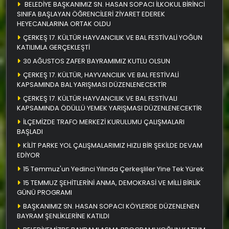
BELEDİYE BAŞKANIMIZ SN. HASAN SOPACI İLKOKUL BİRİNCİ
SINIFA BAŞLAYAN ÖĞRENCİLERİ ZİYARET EDEREK
HEYECANLARINA ORTAK OLDU
ÇERKEŞ 17. KÜLTÜR HAYVANCILIK VE BAL FESTİVALİ YOĞUN
KATILIMLA GERÇEKLEŞTİ
30 AĞUSTOS ZAFER BAYRAMIMIZ KUTLU OLSUN
ÇERKEŞ 17. KÜLTÜR, HAYVANCILIK VE BAL FESTİVALİ
KAPSAMINDA BAL YARIŞMASI DÜZENLENECEKTİR
ÇERKEŞ 17. KÜLTÜR HAYVANCILIK VE BAL FESTİVALI
KAPSAMINDA ÖDÜLLÜ YEMEK YARIŞMASI DÜZENLENECEKTİR
İLÇEMİZDE TRAFO MERKEZİ KURULUMU ÇALIŞMALARI
BAŞLADI
KİLİT PARKE YOL ÇALIŞMALARIMIZ HIZLI BİR ŞEKİLDE DEVAM
EDİYOR
15 Temmuz'un Yedinci Yılında Çerkeşliler Yine Tek Yürek
15 TEMMUZ ŞEHİTLERİNİ ANMA, DEMOKRASİ VE MİLLİ BİRLİK
GÜNÜ PROGRAMI
BAŞKANIMIZ SN. HASAN SOPACI KÖYLERDE DÜZENLENEN
BAYRAM ŞENLİKLERİNE KATILDI