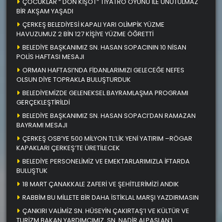
ÇOCUKLAR “ DON KİŞOT” TİYATRO OYUNU İLE UNUTULMAZ
BİR AKŞAM YAŞADI
ÇERKEŞ BELEDİYESİ KAPALI YARI OLİMPİK YÜZME
HAVUZUMUZ 2 BİN 127 KİŞİYE YÜZME ÖĞRETTİ
BELEDİYE BAŞKANIMIZ SN. HASAN SOPACININ 10 NİSAN
POLİS HAFTASI MESAJI
ORMAN HAFTASI’NDA FİDANLARIMIZI GELECEĞE NEFES
OLSUN DİYE TOPRAKLA BULUŞTURDUK
BELEDİYEMİZDE GELENEKSEL BAYRAMLAŞMA PROGRAMI
GERÇEKLEŞTİRİLDİ
BELEDİYE BAŞKANIMIZ SN. HASAN SOPACI’DAN RAMAZAN
BAYRAMI MESAJI
ÇERKEŞ OSB’YE 500 MİLYON TL’LİK YENİ YATIRIM –RÖGAR
KAPAKLARI ÇERKEŞ’TE ÜRETİLECEK
BELEDİYE PERSONELİMİZ VE EMEKTARLARIMIZLA İFTARDA
BULUŞTUK
18 MART ÇANAKKALE ZAFERİ VE ŞEHİTLERİMİZİ ANDIK
RABBİM BU MİLLETE BİR DAHA İSTİKLAL MARŞI YAZDIRMASIN
ÇANKIRI VALİMİZ SN. HÜSEYİN ÇAKIRTAŞ’I VE KÜLTÜR VE
TURİZM BAKAN YARDIMCIMIZ SN. NADİR ALPASLAN’I