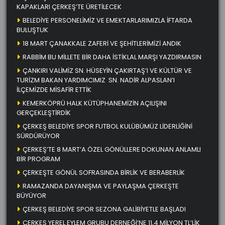
KAPAKLARI ÇERKEŞ’TE ÜRETİLECEK
BELEDİYE PERSONELİMİZ VE EMEKTARLARIMIZLA İFTARDA
BULUŞTUK
18 MART ÇANAKKALE ZAFERİ VE ŞEHİTLERİMİZİ ANDIK
RABBİM BU MİLLETE BİR DAHA İSTİKLAL MARŞI YAZDIRMASIN
ÇANKIRI VALİMİZ SN. HÜSEYİN ÇAKIRTAŞ’I VE KÜLTÜR VE
TURİZM BAKAN YARDIMCIMIZ SN. NADİR ALPASLAN’I
İLÇEMİZDE MİSAFİR ETTİK
KEMERKÖPRÜ HALK KÜTÜPHANEMİZİN AÇILIŞINI
GERÇEKLEŞTİRDİK
ÇERKEŞ BELEDİYE SPOR FUTBOL KULÜBÜMÜZ LİDERLİĞİNİ
SÜRDÜRÜYOR
ÇERKEŞ’TE 8 MART’A ÖZEL GÖNÜLLERE DOKUNAN ANLAMLI
BİR PROGRAM
ÇERKEŞTE GÖNÜL SOFRASINDA BİRLİK VE BERABERLİK
RAMAZANDA DAYANIŞMA VE PAYLAŞMA ÇERKEŞTE
BÜYÜYOR
ÇERKEŞ BELEDİYE SPOR SEZONA GALİBİYETLE BAŞLADI
ÇERKEŞ YEREL EYLEM GRUBU DERNEĞİ’NE 11,4 MİLYON TL’LİK