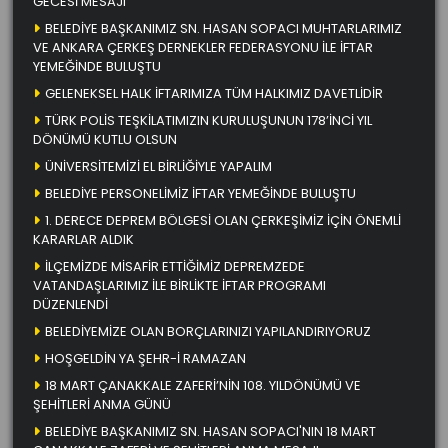
GECESİ MESAJI
BELEDİYE BAŞKANIMIZ SN. HASAN SOPACI MUHTARLARIMIZ
VE ANKARA ÇERKEŞ DERNEKLER FEDERASYONU İLE İFTAR
YEMEĞİNDE BULUŞTU
GELENEKSEL HALK İFTARIMIZA TÜM HALKIMIZ DAVETLİDİR
TÜRK POLİS TEŞKİLATIMIZIN KURULUŞUNUN 178’İNCİ YIL
DÖNÜMÜ KUTLU OLSUN
ÜNİVERSİTEMİZİ EL BİRLİĞİYLE YAPALIM
BELEDİYE PERSONELİMİZ İFTAR YEMEĞİNDE BULUŞTU
1. DERECE DEPREM BÖLGESİ OLAN ÇERKEŞİMİZ İÇİN ÖNEMLİ
KARARLAR ALDIK
İLÇEMİZDE MİSAFİR ETTİĞİMİZ DEPREMZEDE
VATANDAŞLARIMIZ İLE BİRLİKTE İFTAR PROGRAMI
DÜZENLENDİ
BELEDİYEMİZE OLAN BORÇLARINIZI YAPILANDIRIYORUZ
HOŞGELDİN YA ŞEHR-İ RAMAZAN
18 MART ÇANAKKALE ZAFERİ’NİN 108. YILDÖNÜMÜ VE
ŞEHİTLERİ ANMA GÜNÜ
BELEDİYE BAŞKANIMIZ SN. HASAN SOPACI'NIN 18 MART