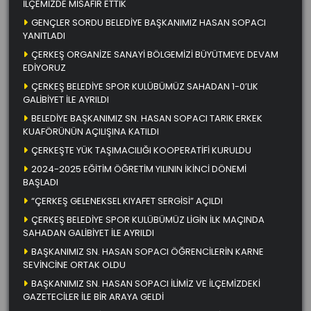
İLÇEMİZDE MİSAFİR ETTİK
GENÇLER SORDU BELEDİYE BAŞKANIMIZ HASAN SOPACI
YANITLADI
ÇERKEŞ ORGANİZE SANAYİ BÖLGEMİZİ BÜYÜTMEYE DEVAM
EDİYORUZ
ÇERKEŞ BELEDİYE SPOR KULÜBÜMÜZ SAHADAN 1-0’LIK
GALİBİYET İLE AYRILDI
BELEDİYE BAŞKANIMIZ SN. HASAN SOPACI TARIK ERKEK
KUAFÖRÜNÜN AÇILIŞINA KATILDI
ÇERKEŞTE YÜK TAŞIMACILIĞI KOOPERATİFİ KURULDU
2024-2025 EĞİTİM ÖĞRETİM YILININ İKİNCİ DÖNEMİ
BAŞLADI
“ÇERKEŞ GELENEKSEL KIYAFET SERGİSİ” AÇILDI
ÇERKEŞ BELEDİYE SPOR KULÜBÜMÜZ LİGİN İLK MAÇINDA
SAHADAN GALİBİYET İLE AYRILDI
BAŞKANIMIZ SN. HASAN SOPACI ÖĞRENCİLERİN KARNE
SEVİNCİNE ORTAK OLDU
BAŞKANIMIZ SN. HASAN SOPACI İLİMİZ VE İLÇEMİZDEKİ
GAZETECİLER İLE BİR ARAYA GELDİ