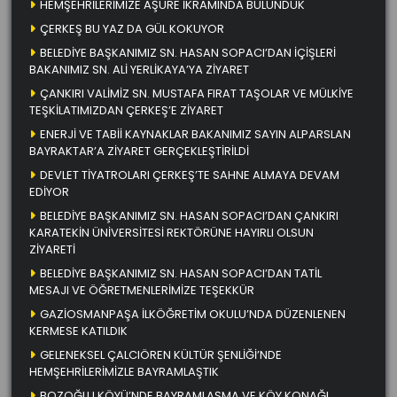
HEMŞEHRİLERİMİZE AŞURE İKRAMINDA BULUNDUK
ÇERKEŞ BU YAZ DA GÜL KOKUYOR
BELEDİYE BAŞKANIMIZ SN. HASAN SOPACI’DAN İÇİŞLERİ
BAKANIMIZ SN. ALİ YERLİKAYA’YA ZİYARET
ÇANKIRI VALİMİZ SN. MUSTAFA FIRAT TAŞOLAR VE MÜLKİYE
TEŞKİLATIMIZDAN ÇERKEŞ’E ZİYARET
ENERJİ VE TABİİ KAYNAKLAR BAKANIMIZ SAYIN ALPARSLAN
BAYRAKTAR’A ZİYARET GERÇEKLEŞTİRİLDİ
DEVLET TİYATROLARI ÇERKEŞ’TE SAHNE ALMAYA DEVAM
EDİYOR
BELEDİYE BAŞKANIMIZ SN. HASAN SOPACI’DAN ÇANKIRI
KARATEKİN ÜNİVERSİTESİ REKTÖRÜNE HAYIRLI OLSUN
ZİYARETİ
BELEDİYE BAŞKANIMIZ SN. HASAN SOPACI’DAN TATİL
MESAJI VE ÖĞRETMENLERİMİZE TEŞEKKÜR
GAZİOSMANPAŞA İLKÖĞRETİM OKULU’NDA DÜZENLENEN
KERMESE KATILDIK
GELENEKSEL ÇALCIÖREN KÜLTÜR ŞENLİĞİ’NDE
HEMŞEHRİLERİMİZLE BAYRAMLAŞTIK
BOZOĞLU KÖYÜ’NDE BAYRAMLAŞMA VE KÖY KONAĞI