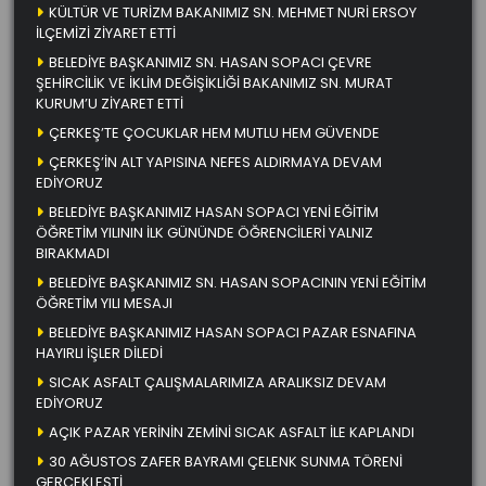
KÜLTÜR VE TURİZM BAKANIMIZ SN. MEHMET NURİ ERSOY
İLÇEMİZİ ZİYARET ETTİ
BELEDİYE BAŞKANIMIZ SN. HASAN SOPACI ÇEVRE
ŞEHİRCİLİK VE İKLİM DEĞİŞİKLİĞİ BAKANIMIZ SN. MURAT
KURUM’U ZİYARET ETTİ
ÇERKEŞ’TE ÇOCUKLAR HEM MUTLU HEM GÜVENDE
ÇERKEŞ’İN ALT YAPISINA NEFES ALDIRMAYA DEVAM
EDİYORUZ
BELEDİYE BAŞKANIMIZ HASAN SOPACI YENİ EĞİTİM
ÖĞRETİM YILININ İLK GÜNÜNDE ÖĞRENCİLERİ YALNIZ
BIRAKMADI
BELEDİYE BAŞKANIMIZ SN. HASAN SOPACININ YENİ EĞİTİM
ÖĞRETİM YILI MESAJI
BELEDİYE BAŞKANIMIZ HASAN SOPACI PAZAR ESNAFINA
HAYIRLI İŞLER DİLEDİ
SICAK ASFALT ÇALIŞMALARIMIZA ARALIKSIZ DEVAM
EDİYORUZ
AÇIK PAZAR YERİNİN ZEMİNİ SICAK ASFALT İLE KAPLANDI
30 AĞUSTOS ZAFER BAYRAMI ÇELENK SUNMA TÖRENİ
GERÇEKLEŞTİ