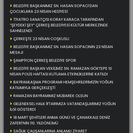
BELEDİYE BAŞKANIMIZ SN. HASAN SOPACI’DAN
ÇOCUKLARA 23 NİSAN HEDİYESİ
TİYATRO SANATÇISI KORAY KARACA TARAFINDAN
“ŞEYDEKİ ŞEY” ÇERKEŞ BELEDİYESİ KÜLTÜR MERKEZİNDE
SAHNELENDİ
ÇERKEŞTE 23 NİSAN COŞKUSU
BELEDİYE BAŞKANIMIZ SN. HASAN SOPACININ 23 NİSAN
MESAJI
ŞAMPİYON ÇERKEŞ BELEDİYE SPOR
BELEDİYE BAŞKAN VEKİLİMİZ SN. RAMAZAN GÖKTEPE 10
NİSAN POLİS HAFTASI KUTLAMA ETKİNLİKLERİNE KATILDI
BAYRAMLAŞMA PROGRAMI HEMŞEHRİLERİMİZİN YOĞUN
KATILIMIYLA GERÇEKLEŞTİ
RAMAZAN BAYRAMIMIZ MÜBAREK OLSUN
GELENEKSEL HALK İFTARIMIZA VATANDAŞLARIMIZ YOĞUN
İLGİ GÖSTERDİ
18 MART ŞEHİTLERİ ANMA GÜNÜ VE ÇANAKKALE DENİZ
ZAFERİ’NİN 110. YILDÖNÜMÜ
SAĞLIK ÇALIŞANLARINA ANLAMLI ZİYARET