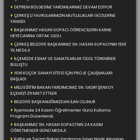
DEPREM BÖLGESİNE YARDIMLARIMIZ DEVAM EDİYOR
ÇERKEŞ'Lİ YAVRULARIMIZIN MUTLULUKLARI GÖZLERİNE
YANSIDI
BAŞKANIMIZ HASAN SOPACI ÖĞRENCİLERİN KARNE
HEYECANINA ORTAK OLDU.
ÇERKEŞ BELEDİYE BAŞKANIMIZ SN. HASAN SOPACI’NIN YENİ
YIL MESAJI
İLÇEMİZDE ESNAF VE SANATKARLAR ÖDÜL TÖRENİNDE
BULUŞTU
YENİ KÜÇÜK SANAYİ SİTESİ İÇİN PROJE ÇALIŞMALARI
BAŞLADI
MİLLİ EĞİTİM BAKAN YARDIMCIMIZ SN. SADRİ ŞENSOY
İLÇEMİZİ ZİYARET ETTİLER
BELEDİYE BAŞKANLIĞIMIZDAN İLAN OLUNUR
İlçemizde 24 Kasım Öğretmenler Günü Kutlama
Programı Düzenlendi.
BAŞKANIMIZ SN. HASAN SOPACI'NIN 24 KASIM
ÖĞRETMENLER GÜNÜ MESAJI
Kültür ve Turizm Bakan Yardımcısı Sayın Nadir Alpaslan