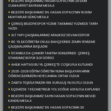
BELEDİYE BAŞKANIMIZ HASAN SOPACI’NIN 29 EKİM
CUMHURİYET BAYRAMI MESAJI
BELEDİYE BAŞKANIMIZ SN. HASAN SOPACI’NIN 19 EKİM
MUHTARLAR GÜNÜ MESAJI
ÇERKEŞ BELEDİYESPOR YÜZME TAKIMIMIZ YÜZMEDE TARİH
YAZDI
ALT YAPI ÇALIŞMALARIMIZ ARALIKSIZ DEVAM EDİYOR
80. YIL İLKÖĞRETİM OKULU BAHÇESİNDE ZEMİN YENİLEME
ÇALIŞMALARINA BAŞLADIK
İSTANBUL’DA ÇANKIRI TANITIM GÜNLERİNDE ÇERKEŞ
STANDIMIZ BÜYÜK İLGİ GÖRDÜ
AHİLİK HAFTASI BU YIL ÇERKEŞ’TE COŞKUYLA KUTLANDI
2025-2026 EĞİTİM ÖĞRETİM YILINA BAŞLAYAN MİNİK
ÖĞRENCİLERİMİZİN HEYECANINA ORTAK OLDUK
ZABITA TEŞKİLATIMIZIN 199. KURULUŞ YILI KUTLU OLSUN
İLÇEMİZDE 7 KİLOMETRELİK YOL SOĞUK ASFALTLA KAPLANDI
BELEDİYE BAŞKANIMIZ SAYIN HASAN SOPACI’NIN MEVLİD
KANDİLİ MESAJI
BELEDİYE BAŞKANIMIZ SN. HASAN SOPACININ 30