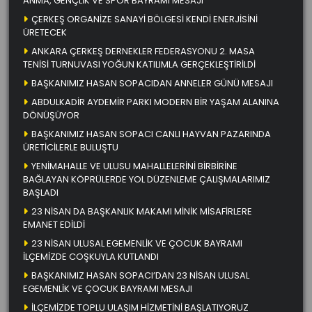
ANMA, GENÇLİK VE SPOR BAYRAMI MESAJI
ÇERKEŞ ORGANİZE SANAYİ BÖLGESİ KENDİ ENERJİSİNİ
ÜRETECEK
ANKARA ÇERKEŞ DERNEKLER FEDERASYONU 2. MASA
TENİSİ TURNUVASI YOĞUN KATILIMLA GERÇEKLEŞTİRİLDİ
BAŞKANIMIZ HASAN SOPACIDAN ANNELER GÜNÜ MESAJI
ABDULKADİR AYDEMİR PARKI MODERN BİR YAŞAM ALANINA
DÖNÜŞÜYOR
BAŞKANIMIZ HASAN SOPACI CANLI HAYVAN PAZARINDA
ÜRETİCİLERLE BULUŞTU
YENİMAHALLE VE ULUSU MAHALLELERİNİ BİRBİRİNE
BAĞLAYAN KÖPRÜLERDE YOL DÜZENLEME ÇALIŞMALARIMIZ
BAŞLADI
23 NİSAN DA BAŞKANLIK MAKAMI MİNİK MİSAFİRLERE
EMANET EDİLDİ
23 NİSAN ULUSAL EGEMENLİK VE ÇOCUK BAYRAMI
İLÇEMİZDE COŞKUYLA KUTLANDI
BAŞKANIMIZ HASAN SOPACI’DAN 23 NİSAN ULUSAL
EGEMENLİK VE ÇOCUK BAYRAMI MESAJI
İLÇEMİZDE TOPLU ULAŞIM HİZMETİNİ BAŞLATIYORUZ