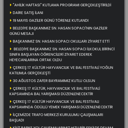
"AHİLİK HAFTASI" KUTLAMA PROGRAMI GERÇEKLEŞTİRİLDİ
DAİRE SATIŞ İLANI
19 MAYIS GAZİLER GÜNÜ TÖRENLE KUTLANDI
BELEDİYE BAŞKANIMIZ SN. HASAN SOPACI'NIN GAZİLER
GÜNÜ MESAJI
BAŞKANIMIZ SN. HASAN SOPACI OKULLARI ZİYARET ETTİ
BELEDİYE BAŞKANIMIZ SN. HASAN SOPACI İLKOKUL BİRİNCİ
SINIFA BAŞLAYAN ÖĞRENCİLERİ ZİYARET EDEREK
HEYECANLARINA ORTAK OLDU
ÇERKEŞ 17. KÜLTÜR HAYVANCILIK VE BAL FESTİVALİ YOĞUN
KATILIMLA GERÇEKLEŞTİ
30 AĞUSTOS ZAFER BAYRAMIMIZ KUTLU OLSUN
ÇERKEŞ 17. KÜLTÜR, HAYVANCILIK VE BAL FESTİVALİ
KAPSAMINDA BAL YARIŞMASI DÜZENLENECEKTİR
ÇERKEŞ 17. KÜLTÜR HAYVANCILIK VE BAL FESTİVALI
KAPSAMINDA ÖDÜLLÜ YEMEK YARIŞMASI DÜZENLENECEKTİR
İLÇEMİZDE TRAFO MERKEZİ KURULUMU ÇALIŞMALARI
BAŞLADI
KİLİT PARKE YOL ÇALIŞMALARIMIZ HIZLI BİR ŞEKİLDE DEVAM