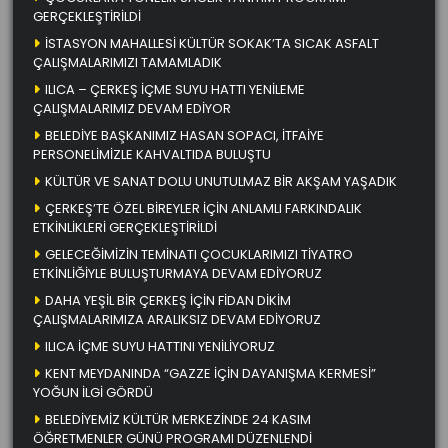
GERÇEKLEŞTİRİLDİ
İSTASYON MAHALLESİ KÜLTÜR SOKAK’TA SICAK ASFALT
ÇALIŞMALARIMIZI TAMAMLADIK
ILICA – ÇERKEŞ İÇME SUYU HATTI YENİLEME
ÇALIŞMALARIMIZ DEVAM EDİYOR
BELEDİYE BAŞKANIMIZ HASAN SOPACI, İTFAİYE
PERSONELİMİZLE KAHVALTIDA BULUŞTU
KÜLTÜR VE SANAT DOLU UNUTULMAZ BİR AKŞAM YAŞADIK
ÇERKEŞ’TE ÖZEL BİREYLER İÇİN ANLAMLI FARKINDALIK
ETKİNLİKLERİ GERÇEKLEŞTİRİLDİ
GELECEĞİMİZİN TEMİNATI ÇOCUKLARIMIZI TİYATRO
ETKİNLİĞİYLE BULUŞTURMAYA DEVAM EDİYORUZ
DAHA YEŞİL BİR ÇERKEŞ İÇİN FİDAN DİKİM
ÇALIŞMALARIMIZA ARALIKSIZ DEVAM EDİYORUZ
ILICA İÇME SUYU HATTINI YENİLİYORUZ
KENT MEYDANINDA “GAZZE İÇİN DAYANIŞMA KERMESİ”
YOĞUN İLGİ GÖRDÜ
BELEDİYEMİZ KÜLTÜR MERKEZİNDE 24 KASIM
ÖĞRETMENLER GÜNÜ PROGRAMI DÜZENLENDİ