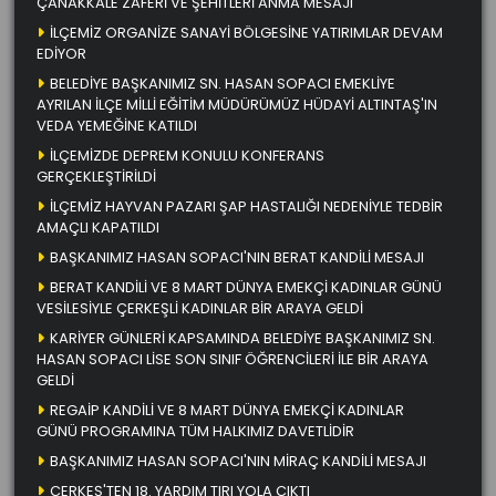
ÇANAKKALE ZAFERİ VE ŞEHİTLERİ ANMA MESAJI
İLÇEMİZ ORGANİZE SANAYİ BÖLGESİNE YATIRIMLAR DEVAM
EDİYOR
BELEDİYE BAŞKANIMIZ SN. HASAN SOPACI EMEKLİYE
AYRILAN İLÇE MİLLİ EĞİTİM MÜDÜRÜMÜZ HÜDAYİ ALTINTAŞ'IN
VEDA YEMEĞİNE KATILDI
İLÇEMİZDE DEPREM KONULU KONFERANS
GERÇEKLEŞTİRİLDİ
İLÇEMİZ HAYVAN PAZARI ŞAP HASTALIĞI NEDENİYLE TEDBİR
AMAÇLI KAPATILDI
BAŞKANIMIZ HASAN SOPACI'NIN BERAT KANDİLİ MESAJI
BERAT KANDİLİ VE 8 MART DÜNYA EMEKÇİ KADINLAR GÜNÜ
VESİLESİYLE ÇERKEŞLİ KADINLAR BİR ARAYA GELDİ
KARİYER GÜNLERİ KAPSAMINDA BELEDİYE BAŞKANIMIZ SN.
HASAN SOPACI LİSE SON SINIF ÖĞRENCİLERİ İLE BİR ARAYA
GELDİ
REGAİP KANDİLİ VE 8 MART DÜNYA EMEKÇİ KADINLAR
GÜNÜ PROGRAMINA TÜM HALKIMIZ DAVETLİDİR
BAŞKANIMIZ HASAN SOPACI'NIN MİRAÇ KANDİLİ MESAJI
ÇERKEŞ'TEN 18. YARDIM TIRI YOLA ÇIKTI