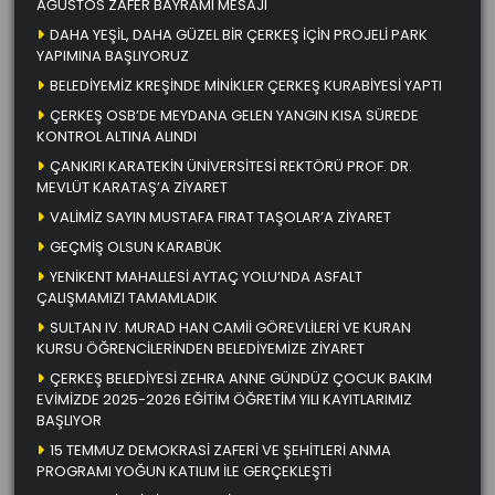
AĞUSTOS ZAFER BAYRAMI MESAJI
DAHA YEŞİL, DAHA GÜZEL BİR ÇERKEŞ İÇİN PROJELİ PARK
YAPIMINA BAŞLIYORUZ
BELEDİYEMİZ KREŞİNDE MİNİKLER ÇERKEŞ KURABİYESİ YAPTI
ÇERKEŞ OSB’DE MEYDANA GELEN YANGIN KISA SÜREDE
KONTROL ALTINA ALINDI
ÇANKIRI KARATEKİN ÜNİVERSİTESİ REKTÖRÜ PROF. DR.
MEVLÜT KARATAŞ’A ZİYARET
VALİMİZ SAYIN MUSTAFA FIRAT TAŞOLAR’A ZİYARET
GEÇMİŞ OLSUN KARABÜK
YENİKENT MAHALLESİ AYTAÇ YOLU’NDA ASFALT
ÇALIŞMAMIZI TAMAMLADIK
SULTAN IV. MURAD HAN CAMİİ GÖREVLİLERİ VE KURAN
KURSU ÖĞRENCİLERİNDEN BELEDİYEMİZE ZİYARET
ÇERKEŞ BELEDİYESİ ZEHRA ANNE GÜNDÜZ ÇOCUK BAKIM
EVİMİZDE 2025-2026 EĞİTİM ÖĞRETİM YILI KAYITLARIMIZ
BAŞLIYOR
15 TEMMUZ DEMOKRASİ ZAFERİ VE ŞEHİTLERİ ANMA
PROGRAMI YOĞUN KATILIM İLE GERÇEKLEŞTİ