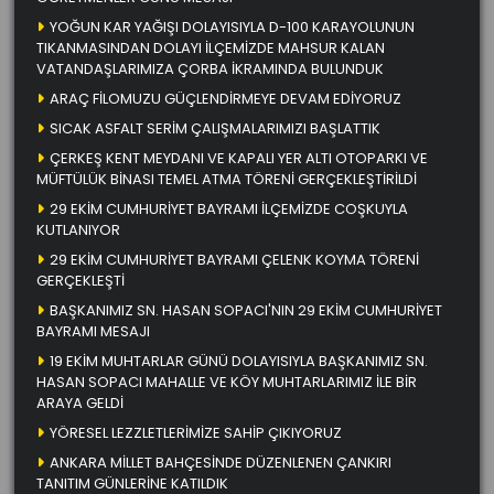
YOĞUN KAR YAĞIŞI DOLAYISIYLA D-100 KARAYOLUNUN
TIKANMASINDAN DOLAYI İLÇEMİZDE MAHSUR KALAN
VATANDAŞLARIMIZA ÇORBA İKRAMINDA BULUNDUK
ARAÇ FİLOMUZU GÜÇLENDİRMEYE DEVAM EDİYORUZ
SICAK ASFALT SERİM ÇALIŞMALARIMIZI BAŞLATTIK
ÇERKEŞ KENT MEYDANI VE KAPALI YER ALTI OTOPARKI VE
MÜFTÜLÜK BİNASI TEMEL ATMA TÖRENİ GERÇEKLEŞTİRİLDİ
29 EKİM CUMHURİYET BAYRAMI İLÇEMİZDE COŞKUYLA
KUTLANIYOR
29 EKİM CUMHURİYET BAYRAMI ÇELENK KOYMA TÖRENİ
GERÇEKLEŞTİ
BAŞKANIMIZ SN. HASAN SOPACI'NIN 29 EKİM CUMHURİYET
BAYRAMI MESAJI
19 EKİM MUHTARLAR GÜNÜ DOLAYISIYLA BAŞKANIMIZ SN.
HASAN SOPACI MAHALLE VE KÖY MUHTARLARIMIZ İLE BİR
ARAYA GELDİ
YÖRESEL LEZZLETLERİMİZE SAHİP ÇIKIYORUZ
ANKARA MİLLET BAHÇESİNDE DÜZENLENEN ÇANKIRI
TANITIM GÜNLERİNE KATILDIK