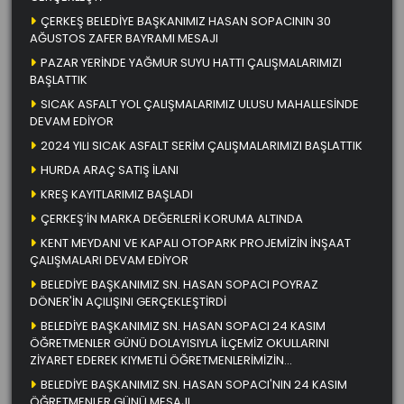
ÇERKEŞ BELEDİYE BAŞKANIMIZ HASAN SOPACININ 30
AĞUSTOS ZAFER BAYRAMI MESAJI
PAZAR YERİNDE YAĞMUR SUYU HATTI ÇALIŞMALARIMIZI
BAŞLATTIK
SICAK ASFALT YOL ÇALIŞMALARIMIZ ULUSU MAHALLESİNDE
DEVAM EDİYOR
2024 YILI SICAK ASFALT SERİM ÇALIŞMALARIMIZI BAŞLATTIK
HURDA ARAÇ SATIŞ İLANI
KREŞ KAYITLARIMIZ BAŞLADI
ÇERKEŞ’İN MARKA DEĞERLERİ KORUMA ALTINDA
KENT MEYDANI VE KAPALI OTOPARK PROJEMİZİN İNŞAAT
ÇALIŞMALARI DEVAM EDİYOR
BELEDİYE BAŞKANIMIZ SN. HASAN SOPACI POYRAZ
DÖNER'İN AÇILIŞINI GERÇEKLEŞTİRDİ
BELEDİYE BAŞKANIMIZ SN. HASAN SOPACI 24 KASIM
ÖĞRETMENLER GÜNÜ DOLAYISIYLA İLÇEMİZ OKULLARINI
ZİYARET EDEREK KIYMETLİ ÖĞRETMENLERİMİZİN
ÖĞRETMENLER GÜNÜNÜ KUTLADI
BELEDİYE BAŞKANIMIZ SN. HASAN SOPACI'NIN 24 KASIM
ÖĞRETMENLER GÜNÜ MESAJI