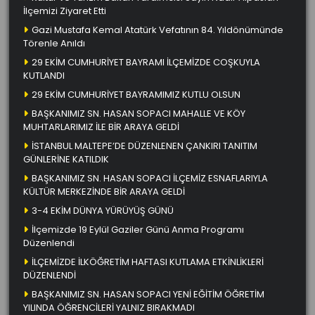
İlçemizi Ziyaret Etti
Gazi Mustafa Kemal Atatürk Vefatının 84. Yıldönümünde
Törenle Anıldı
29 EKİM CUMHURİYET BAYRAMI İLÇEMİZDE COŞKUYLA
KUTLANDI
29 EKİM CUMHURİYET BAYRAMIMIZ KUTLU OLSUN
BAŞKANIMIZ SN. HASAN SOPACI MAHALLE VE KÖY
MUHTARLARIMIZ İLE BİR ARAYA GELDİ
İSTANBUL MALTEPE’DE DÜZENLENEN ÇANKIRI TANITIM
GÜNLERİNE KATILDIK
BAŞKANIMIZ SN. HASAN SOPACI İLÇEMİZ ESNAFLARIYLA
KÜLTÜR MERKEZİNDE BİR ARAYA GELDİ
3-4 EKİM DÜNYA YÜRÜYÜŞ GÜNÜ
İlçemizde 19 Eylül Gaziler Günü Anma Programı
Düzenlendi
İLÇEMİZDE İLKÖĞRETİM HAFTASI KUTLAMA ETKİNLİKLERİ
DÜZENLENDİ
BAŞKANIMIZ SN. HASAN SOPACI YENİ EĞİTİM ÖĞRETİM
YILINDA ÖĞRENCİLERİ YALNIZ BIRAKMADI