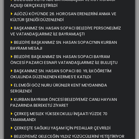
AÇILIŞI GERÇEKLEŞTİRİLDİ
ALİÖZÜ KÖYÜ’NDE 26. HOROSAN ERENLERİNİ ANMA VE
KÜLTÜR ŞENLİĞİ DÜZENLENDİ
BAŞKANIMIZ SN. HASAN SOPACI BELEDİYE PERSONELİMİZ
VE VATANDAŞLARIMIZ İLE BAYRAMLAŞTI
BELEDİYE BAŞKANIMIZ SN. HASAN SOPACI’NIN KURBAN
BAYRAMI MESAJI
BELEDİYE BAŞKANIMIZ SN. HASAN SOPACI BAYRAM
ÖNCESİ PAZARCI ESNAFI VATANDAŞLARIMIZ İLE BULUŞTU
BAŞKANIMIZ SN. HASAN SOPACI 80. YIL İLKÖĞRETİM
OKULUNDA DÜZENLENEN KERMES’E KATILDI
EL EMEĞİ GÖZ NURU ÜRÜNLER KENT MEYDANINDA
SERGİLENDİ
KURBAN BAYRAMI ÖNCESİ BELEDİYEMİZ CANLI HAYVAN
PAZARINDA BEREKETLİ ZİYARET
ÇERKEŞ MESLEK YÜKSEKOKULU İNŞAATI YÜZDE 70
TAMAMLANDI
ÇERKEŞTE SAĞLIKLI YAŞAM İÇİN PEDALLAR ÇEVRİLDİ
BELEDİYEMİZ GELECEĞİN YILDIZ YÜZÜCÜLERİNİ YETİŞTİRİYOR