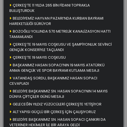
ÇERKEŞ’TE 11 YILDA 265 BİN FİDANI TOPRAKLA
BULUŞTURDUK
BELEDİYEMİZ HAYVAN PAZARI’NDA KURBAN BAYRAMI
HAREKETLİLİĞİ SÜRÜYOR
BOZOĞLU YOLUNDA 570 METRELİK KANALİZASYON HATTI
TAMAMLANDI
ÇERKEŞ’TE 19 MAYIS COŞKUSU VE ŞAMPİYONLUK SEVİNCİ
GENÇLİK KONSERİYLE TAÇLANDI
ÇERKEŞ’TE 19 MAYIS COŞKUSU
BAŞKANIMIZ HASAN SOPACI’NIN 19 MAYIS ATATÜRKÜ
ANMA GENÇLİK VE SPOR BAYRAMI KUTLAMA MESAJI
VATANDAŞ SORDU, BAŞKANIMIZ HASAN SOPACI
CEVAPLADI
BELEDİYE BAŞKANIMIZ SN. HASAN SOPACI’NIN 14 MAYIS
DÜNYA ÇİFTÇİLER GÜNÜ MESAJI
GELECEĞİN YILDIZ YÜZÜCÜLERİ ÇERKEŞTE YETİŞİYOR
ALT YAPISI GÜÇLÜ BİR ÇERKEŞ İÇİN ÇALIŞIYORUZ
BELEDİYE BAŞKANIMIZ SN. HASAN SOPACI ÇANKIRI DA
VETERİNER HEKİMLER İLE BİR ARAYA GELDİ