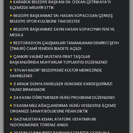
KARABÜK BELEDİYE BAŞKANI SN. ÖZKAN ÇETİNKAYA’YI
İLÇEMİZDE MİSAFİR ETTİK
BELEDİYE BAŞKANIMIZ SN. HASAN SOPACI DAN ÇERKEŞ
BELEDİYE SPOR KULÜBÜNE TAM DESTEK
BELEDİYE BAŞKANIMIZ SAYIN HASAN SOPACI’NIN YENİ YIL
MESAJI
RESTORASYON ÇALIŞMALARI TAMAMLANAN DEMİRCİ ŞEYH
(TİMURİ) CAMİİ YENİDEN İBADETE AÇILDI
ÇANKIRI VALİMİZ MUSTAFA FIRAT TAŞOLAR
BAŞKANLIĞINDA MUHTARLAR TOPLANTISI DÜZENLENDİ
“EYVAH NADİR” BELEDİYEMİZ KÜLTÜR MERKEZİNDE
SAHNELENDİ
3 ARALIK DÜNYA ENGELLİLER GÜNÜNDE KARDEŞLERİMİZİ
YALNIZ BIRAKMADIK
24 KASIM ÖĞRETMENLER GÜNÜ PROGRAMI DÜZENLENDİ
11 KASIM MİLLİ AĞAÇLANDIRMA GÜNÜ VESİLESİYLE İLÇEMİZ
ORGANİZE SANAYİ BÖLGESİNE FİDAN DİKTİK
GAZİ MUSTAFA KEMAL ATATÜRK VEFATININ 86.
YILDÖNÜMÜNDE TÖRENLE ANILDI
29 EKİM CUMHURİYET BAYRAMI İLÇEMİZDE COŞKUYLA