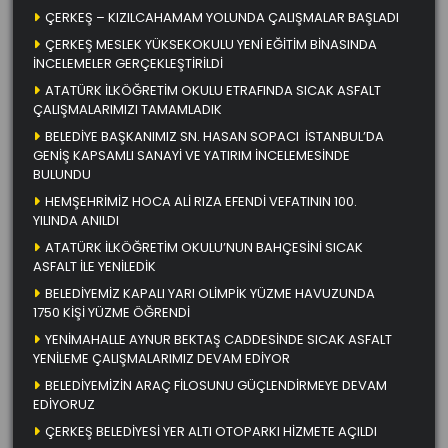
ÇERKEŞ – KIZILCAHAMAM YOLUNDA ÇALIŞMALAR BAŞLADI
ÇERKEŞ MESLEK YÜKSEKOKULU YENİ EĞİTİM BİNASINDA
İNCELEMELER GERÇEKLEŞTİRİLDİ
ATATÜRK İLKÖĞRETİM OKULU ETRAFINDA SICAK ASFALT
ÇALIŞMALARIMIZI TAMAMLADIK
BELEDİYE BAŞKANIMIZ SN. HASAN SOPACI İSTANBUL’DA
GENİŞ KAPSAMLI SANAYİ VE YATIRIM İNCELEMESİNDE
BULUNDU
HEMŞEHRİMİZ HOCA ALİ RIZA EFENDİ VEFATININ 100.
YILINDA ANILDI
ATATÜRK İLKÖĞRETİM OKULU’NUN BAHÇESİNİ SICAK
ASFALT İLE YENİLEDİK
BELEDİYEMİZ KAPALI YARI OLİMPİK YÜZME HAVUZUNDA
1750 KİŞİ YÜZME ÖĞRENDİ
YENİMAHALLE AYNUR BEKTAŞ CADDESİNDE SICAK ASFALT
YENİLEME ÇALIŞMALARIMIZ DEVAM EDİYOR
BELEDİYEMİZİN ARAÇ FİLOSUNU GÜÇLENDİRMEYE DEVAM
EDİYORUZ
ÇERKEŞ BELEDİYESİ YER ALTI OTOPARKI HİZMETE AÇILDI