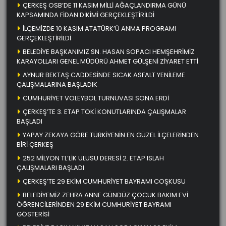
ÇERKEŞ OSB’DE 11 KASIM MİLLİ AĞAÇLANDIRMA GÜNÜ
KAPSAMINDA FİDAN DİKİMİ GERÇEKLEŞTİRİLDİ
İLÇEMİZDE 10 KASIM ATATÜRK’Ü ANMA PROGRAMI
GERÇEKLEŞTİRİLDİ
BELEDİYE BAŞKANIMIZ SN. HASAN SOPACI HEMŞEHRİMİZ
KARAYOLLARI GENEL MÜDÜRÜ AHMET GÜLŞENİ ZİYARET ETTİ
AYNUR BEKTAŞ CADDESİNDE SICAK ASFALT YENİLEME
ÇALIŞMALARINA BAŞLADIK
CUMHURİYET VOLEYBOL TURNUVASI SONA ERDİ
ÇERKEŞ’TE 3. ETAP TOKİ KONUTLARINDA ÇALIŞMALAR
BAŞLADI
YAPAY ZEKAYA GÖRE TÜRKİYENİN EN GÜZEL İLÇELERİNDEN
BİRİ ÇERKEŞ
252 MİLYON TL’LİK ULUSU DERESİ 2. ETAP ISLAH
ÇALIŞMALARI BAŞLADI
ÇERKEŞ’TE 29 EKİM CUMHURİYET BAYRAMI COŞKUSU
BELEDİYEMİZ ZEHRA ANNE GÜNDÜZ ÇOCUK BAKIM EVİ
ÖĞRENCİLERİNDEN 29 EKİM CUMHURİYET BAYRAMI
GÖSTERİSİ