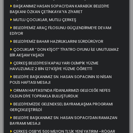
BAŞKANIMIZ HASAN SOPACI’DAN KARABÜK BELEDİYE
BAŞKANI ÖZKAN ÇETİNKAYA’YA ZİYARET
MUTLU ÇOCUKLAR, MUTLU ÇERKEŞ
BELEDİYEMİZ ARAÇ FİLOSUNU GÜÇLENDİRMEYE DEVAM
EDİYOR
BELEDİYEMİZ BAHAR HAZIRLIKLARINI SÜRDÜRÜYOR
ÇOCUKLAR “ DON KİŞOT” TİYATRO OYUNU İLE UNUTULMAZ
BİR AKŞAM YAŞADI
ÇERKEŞ BELEDİYESİ KAPALI YARI OLİMPİK YÜZME
HAVUZUMUZ 2 BİN 127 KİŞİYE YÜZME ÖĞRETTİ
BELEDİYE BAŞKANIMIZ SN. HASAN SOPACININ 10 NİSAN
POLİS HAFTASI MESAJI
ORMAN HAFTASI’NDA FİDANLARIMIZI GELECEĞE NEFES
OLSUN DİYE TOPRAKLA BULUŞTURDUK
BELEDİYEMİZDE GELENEKSEL BAYRAMLAŞMA PROGRAMI
GERÇEKLEŞTİRİLDİ
BELEDİYE BAŞKANIMIZ SN. HASAN SOPACI’DAN RAMAZAN
BAYRAMI MESAJI
ÇERKEŞ OSB’YE 500 MİLYON TL’LİK YENİ YATIRIM –RÖGAR