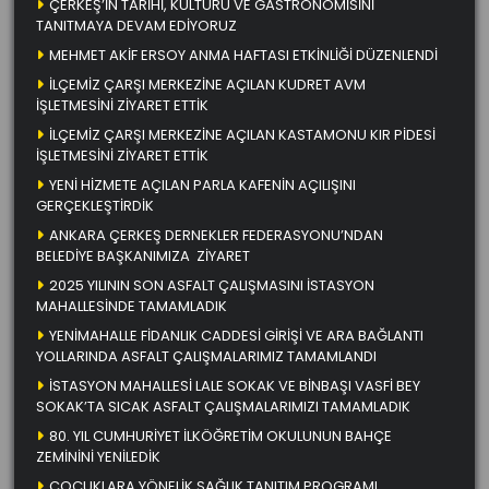
ÇERKEŞ’İN TARİHİ, KÜLTÜRÜ VE GASTRONOMİSİNİ
TANITMAYA DEVAM EDİYORUZ
MEHMET AKİF ERSOY ANMA HAFTASI ETKİNLİĞİ DÜZENLENDİ
İLÇEMİZ ÇARŞI MERKEZİNE AÇILAN KUDRET AVM
İŞLETMESİNİ ZİYARET ETTİK
İLÇEMİZ ÇARŞI MERKEZİNE AÇILAN KASTAMONU KIR PİDESİ
İŞLETMESİNİ ZİYARET ETTİK
YENİ HİZMETE AÇILAN PARLA KAFENİN AÇILIŞINI
GERÇEKLEŞTİRDİK
ANKARA ÇERKEŞ DERNEKLER FEDERASYONU’NDAN
BELEDİYE BAŞKANIMIZA ZİYARET
2025 YILININ SON ASFALT ÇALIŞMASINI İSTASYON
MAHALLESİNDE TAMAMLADIK
YENİMAHALLE FİDANLIK CADDESİ GİRİŞİ VE ARA BAĞLANTI
YOLLARINDA ASFALT ÇALIŞMALARIMIZ TAMAMLANDI
İSTASYON MAHALLESİ LALE SOKAK VE BİNBAŞI VASFİ BEY
SOKAK’TA SICAK ASFALT ÇALIŞMALARIMIZI TAMAMLADIK
80. YIL CUMHURİYET İLKÖĞRETİM OKULUNUN BAHÇE
ZEMİNİNİ YENİLEDİK
ÇOCUKLARA YÖNELİK SAĞLIK TANITIM PROGRAMI