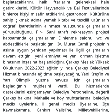
başlatacaklarını, halk iftarlarını geleneksel hale
getirdiklerini, Kültür Hayvancılık ve Bal Festivallerinde
binlerce kişiyi misafir ettiklerini, gastronomi kültürüne
sahip çıkmak adına yemek kitabı ve tescilli ürünlerin
coğrafi işaretlerinin alınması hususunda çalışmaların
yürütüldüğünü, Pir-i Sani etrafı rekreasyon projesi
kapsamında çalışmalarının Dinlenme salonu, wc ve
abdestliklerle başlatıldığını, IV. Murat Camii projesinin
aslına uygun yeniden yapılması ile ilgili çalışmaların
devam ettiğini, yeni emniyet ve yeni orman işletme
binasının inşasına başlanıldığını, Çerkeş Meslek Yüksek
Okulu’nun 2022-2023 eğitim yılında Çerkeş Belediyesi
Hizmet binasında eğitime başlayacağını, Yeni Kreş’in ve
Yarı Olimpik yüzme havuzu için çalışmaların
başladığının müjdesini verdi. Bu hizmetlerde
desteklerini esirgemeyen Belediye Personeline, değerli
Çerkeş halkına, Mahalle ve köy muhtarlarına, belediye
meclis üyelerine, il genel meclis üyelerine, İlçe
Kaymakamına, Çankırı Valisi’ne, Milletvekillerine,