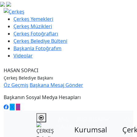
Çerkeş Yemekleri
Çerkeş Müzikleri
Çerkeş Fotoğrafları
Çerkeş Belediye Bülteni
Başkanla Fotoğrafım
Videolar
HASAN SOPACI
Çerkeş Belediye Başkanı
Öz Geçmiş
Başkana Mesaj Gönder
Başkanın Sosyal Medya Hesapları
ANA
KURUMSAL
ÇER
SAYFA
Kurumsal
Çer