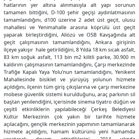
hatlarının yer altına alınmasıyla alt yapı sorunun
tamamen bittiğini, D-100 şehir geçişi aydınlatmasının
tamamlandığını, d100 üzerine 2 adet üst geçit, ulusu
mahallesi ve Yenimahalle arasına köprülü üst geçit
yaparak birleştirdiğini, Aliözü ve OSB Kavşağında alt
geçit çalışmasının tamamlandığını, Ankara girişinin
ilçeye yakışır hale getirildiğini, 8 Yılda 18 km sıcak asfalt,
83 km soğuk asfalt, 113 bin m2 kilitli parke, 30.900 m
kaldırım çalışmasının tamamlandığını, Çarşı merkezinde
Trafiğe Kapalı Yaya Yolu’nun tamamlandığını, Yenikent
Mahallesinde bisiklet ve yürüyüş yolunun hizmete
açıldığını, ilçenin tüm giriş çıkışlarına ve çarşı merkezine
mobese güvenlik sistemi kurulduğunu, araç parkının sil
baştan yenilendiğini, içerisinde sinema tiyatro düğün ve
çeşitli etkinliklerin yapılabileceği Çerkeş Belediyesi
Kültür Merkezinin çok yakın bir tarihte hizmete
açılacağını, gençlik merkezinin yapımının tamamlanarak
hizmete açıldığını, hamam kültürünü yeni hamamda
yaşatarak devam ettirdiklerini, 2014 yılında