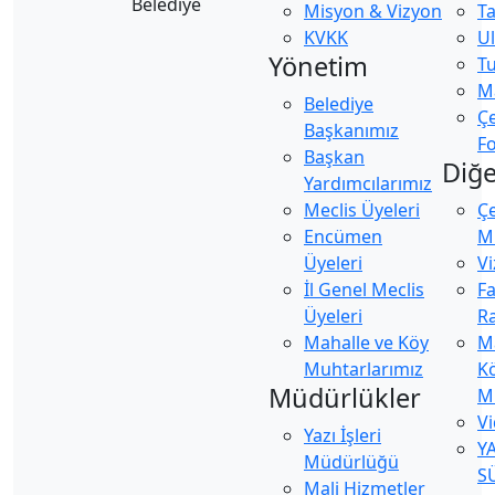
Misyon & Vizyon
Ta
KVKK
U
Yönetim
Tu
Ma
Belediye
Ç
Başkanımız
Fo
Başkan
Diğe
Yardımcılarımız
Meclis Üyeleri
Ç
Encümen
Mü
Üyeleri
Vi
İl Genel Meclis
Fa
Üyeleri
Ra
Mahalle ve Köy
M
Muhtarlarımız
K
Müdürlükler
M
Vi
Yazı İşleri
Y
Müdürlüğü
S
Mali Hizmetler