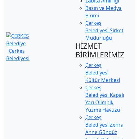
Zabıta Amirliği
Basın ve Medya
Birimi
Çerkeş
Belediyesi Şirket
Müdürlüğü
HİZMET
Çerkeş
BİRİMLERİMİZ
Belediyesi
Çerkeş
Belediyesi
Kültür Merkezi
Çerkeş
Belediyesi Kapalı
Yarı Olimpik
Yüzme Havuzu
Çerkeş
Belediyesi Zehra
Anne Gündüz