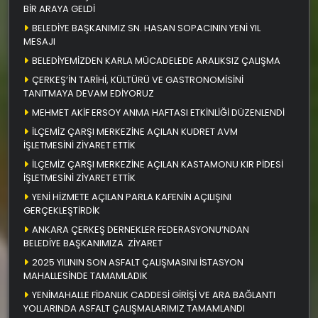
BİR ARAYA GELDİ
BELEDİYE BAŞKANIMIZ SN. HASAN SOPACININ YENİ YIL
MESAJI
BELEDİYEMİZDEN KARLA MÜCADELEDE ARALIKSIZ ÇALIŞMA
ÇERKEŞ’İN TARİHİ, KÜLTÜRÜ VE GASTRONOMİSİNİ
TANITMAYA DEVAM EDİYORUZ
MEHMET AKİF ERSOY ANMA HAFTASI ETKİNLİĞİ DÜZENLENDİ
İLÇEMİZ ÇARŞI MERKEZİNE AÇILAN KUDRET AVM
İŞLETMESİNİ ZİYARET ETTİK
İLÇEMİZ ÇARŞI MERKEZİNE AÇILAN KASTAMONU KIR PİDESİ
İŞLETMESİNİ ZİYARET ETTİK
YENİ HİZMETE AÇILAN PARLA KAFENİN AÇILIŞINI
GERÇEKLEŞTİRDİK
ANKARA ÇERKEŞ DERNEKLER FEDERASYONU’NDAN
BELEDİYE BAŞKANIMIZA ZİYARET
2025 YILININ SON ASFALT ÇALIŞMASINI İSTASYON
MAHALLESİNDE TAMAMLADIK
YENİMAHALLE FİDANLIK CADDESİ GİRİŞİ VE ARA BAĞLANTI
YOLLARINDA ASFALT ÇALIŞMALARIMIZ TAMAMLANDI