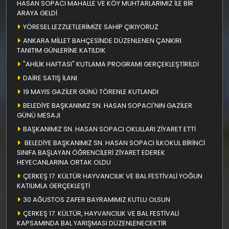
HASAN SOPACI MAHALLE VE KÖY MUHTARLARIMIZ İLE BİR
ARAYA GELDİ
YÖRESEL LEZZLETLERİMİZE SAHİP ÇIKIYORUZ
ANKARA MİLLET BAHÇESİNDE DÜZENLENEN ÇANKIRI
TANITIM GÜNLERİNE KATILDIK
"AHİLİK HAFTASI" KUTLAMA PROGRAMI GERÇEKLEŞTİRİLDİ
DAİRE SATIŞ İLANI
19 MAYIS GAZİLER GÜNÜ TÖRENLE KUTLANDI
BELEDİYE BAŞKANIMIZ SN. HASAN SOPACI'NIN GAZİLER
GÜNÜ MESAJI
BAŞKANIMIZ SN. HASAN SOPACI OKULLARI ZİYARET ETTİ
BELEDİYE BAŞKANIMIZ SN. HASAN SOPACI İLKOKUL BİRİNCİ
SINIFA BAŞLAYAN ÖĞRENCİLERİ ZİYARET EDEREK
HEYECANLARINA ORTAK OLDU
ÇERKEŞ 17. KÜLTÜR HAYVANCILIK VE BAL FESTİVALİ YOĞUN
KATILIMLA GERÇEKLEŞTİ
30 AĞUSTOS ZAFER BAYRAMIMIZ KUTLU OLSUN
ÇERKEŞ 17. KÜLTÜR, HAYVANCILIK VE BAL FESTİVALİ
KAPSAMINDA BAL YARIŞMASI DÜZENLENECEKTİR