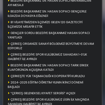
BELEDİYE BAŞKANIMIZ SN. HASAN SOPACI’NIN RAMAZAN
AYI MESAJI
BELEDİYE BAŞKANIMIZ SN. HASAN SOPACI GENÇLERLE
ILGAZDA DOYASIYA EĞLENDİ
81 VİLAYETİMİZDEN İLÇEMİZE GELEN 120 GAZETECİYİ
İLÇEMİZDE MİSAFİR ETTİK
GENÇLER SORDU BELEDİYE BAŞKANIMIZ HASAN SOPACI
YANITLADI
ÇERKEŞ ORGANİZE SANAYİ BÖLGEMİZİ BÜYÜTMEYE DEVAM
EDİYORUZ
ÇERKEŞ BELEDİYE SPOR KULÜBÜMÜZ SAHADAN 1-0’LIK
GALİBİYET İLE AYRILDI
BELEDİYE BAŞKANIMIZ SN. HASAN SOPACI TARIK ERKEK
KUAFÖRÜNÜN AÇILIŞINA KATILDI
ÇERKEŞTE YÜK TAŞIMACILIĞI KOOPERATİFİ KURULDU
2024-2025 EĞİTİM ÖĞRETİM YILININ İKİNCİ DÖNEMİ
BAŞLADI
“ÇERKEŞ GELENEKSEL KIYAFET SERGİSİ” AÇILDI
ÇERKEŞ BELEDİYE SPOR KULÜBÜMÜZ LİGİN İLK MAÇINDA
SAHADAN GALİBİYET İLE AYRILDI