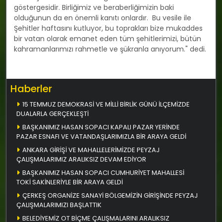
göstergesidir. Birliğimiz ve beraberliğimizin baki
olduğunun da en önemli kanıtı onlardır. Bu vesile ile
Şehitler haftasını kutluyor, bu toprakları bize mukaddes
bir vatan olarak emanet eden tüm şehitlerimizi, bütün
kahramanlarımızı rahmetle ve şükranla anıyorum." dedi.
Haberler
15 TEMMUZ DEMOKRASİ VE MİLLİ BİRLİK GÜNÜ İLÇEMİZDE
DUALARLA GERÇEKLEŞTİ
BAŞKANIMIZ HASAN SOPACI KAPALI PAZAR YERİNDE
PAZAR ESNAFI VE VATANDAŞLARIMIZLA BİR ARAYA GELDİ
ANKARA GİRİŞİ VE MAHALLELERİMİZDE PEYZAJ
ÇALIŞMALARIMIZ ARALIKSIZ DEVAM EDİYOR
BAŞKANIMIZ HASAN SOPACI CUMHURİYET MAHALLESİ
TOKİ SAKİNLERİYLE BİR ARAYA GELDİ
ÇERKEŞ ORGANİZE SANAYİ BÖLGEMİZİN GİRİŞİNDE PEYZAJ
ÇALIŞMALARIMIZI BAŞLATTIK
BELEDİYEMİZ OT BİÇME ÇALIŞMALARINI ARALIKSIZ