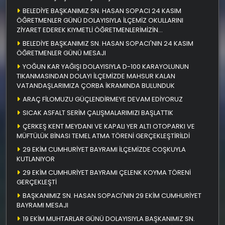
BELEDİYE BAŞKANIMIZ SN. HASAN SOPACI 24 KASIM
ÖĞRETMENLER GÜNÜ DOLAYISIYLA İLÇEMİZ OKULLARINI
ZİYARET EDEREK KIYMETLİ ÖĞRETMENLERİMİZİN
ÖĞRETMENLER GÜNÜNÜ KUTLADI
BELEDİYE BAŞKANIMIZ SN. HASAN SOPACI'NIN 24 KASIM
ÖĞRETMENLER GÜNÜ MESAJI
YOĞUN KAR YAĞIŞI DOLAYISIYLA D-100 KARAYOLUNUN
TIKANMASINDAN DOLAYI İLÇEMİZDE MAHSUR KALAN
VATANDAŞLARIMIZA ÇORBA İKRAMINDA BULUNDUK
ARAÇ FİLOMUZU GÜÇLENDİRMEYE DEVAM EDİYORUZ
SICAK ASFALT SERİM ÇALIŞMALARIMIZI BAŞLATTIK
ÇERKEŞ KENT MEYDANI VE KAPALI YER ALTI OTOPARKI VE
MÜFTÜLÜK BİNASI TEMEL ATMA TÖRENİ GERÇEKLEŞTİRİLDİ
29 EKİM CUMHURİYET BAYRAMI İLÇEMİZDE COŞKUYLA
KUTLANIYOR
29 EKİM CUMHURİYET BAYRAMI ÇELENK KOYMA TÖRENİ
GERÇEKLEŞTİ
BAŞKANIMIZ SN. HASAN SOPACI'NIN 29 EKİM CUMHURİYET
BAYRAMI MESAJI
19 EKİM MUHTARLAR GÜNÜ DOLAYISIYLA BAŞKANIMIZ SN.