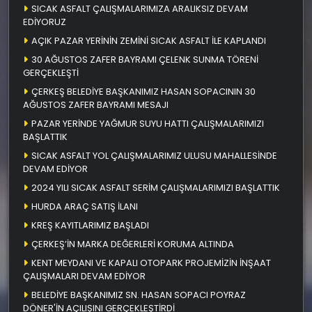
SICAK ASFALT ÇALIŞMALARIMIZA ARALIKSIZ DEVAM
EDİYORUZ
AÇIK PAZAR YERİNİN ZEMİNİ SICAK ASFALT İLE KAPLANDI
30 AĞUSTOS ZAFER BAYRAMI ÇELENK SUNMA TÖRENİ
GERÇEKLEŞTİ
ÇERKEŞ BELEDİYE BAŞKANIMIZ HASAN SOPACININ 30
AĞUSTOS ZAFER BAYRAMI MESAJI
PAZAR YERİNDE YAĞMUR SUYU HATTI ÇALIŞMALARIMIZI
BAŞLATTIK
SICAK ASFALT YOL ÇALIŞMALARIMIZ ULUSU MAHALLESİNDE
DEVAM EDİYOR
2024 YILI SICAK ASFALT SERİM ÇALIŞMALARIMIZI BAŞLATTIK
HURDA ARAÇ SATIŞ İLANI
KREŞ KAYITLARIMIZ BAŞLADI
ÇERKEŞ’İN MARKA DEĞERLERİ KORUMA ALTINDA
KENT MEYDANI VE KAPALI OTOPARK PROJEMİZİN İNŞAAT
ÇALIŞMALARI DEVAM EDİYOR
BELEDİYE BAŞKANIMIZ SN. HASAN SOPACI POYRAZ
DÖNER'İN AÇILIŞINI GERÇEKLEŞTİRDİ