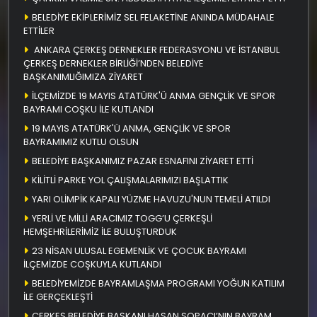
BELEDİYE EKİPLERİMİZ SEL FELAKETİNE ANINDA MÜDAHALE
ETTİLER
ANKARA ÇERKEŞ DERNEKLER FEDERASYONU VE İSTANBUL
ÇERKEŞ DERNEKLER BİRLİĞİ’NDEN BELEDİYE
BAŞKANIMLIĞIMIZA ZİYARET
İLÇEMİZDE 19 MAYIS ATATÜRK'Ü ANMA GENÇLİK VE SPOR
BAYRAMI COŞKU İLE KUTLANDI
19 MAYIS ATATÜRK'Ü ANMA, GENÇLİK VE SPOR
BAYRAMIMIZ KUTLU OLSUN
BELEDİYE BAŞKANIMIZ PAZAR ESNAFINI ZİYARET ETTİ
KİLİTLİ PARKE YOL ÇALIŞMALARIMIZI BAŞLATTIK
YARI OLİMPİK KAPALI YÜZME HAVUZU'NUN TEMELİ ATILDI
YERLİ VE MİLLİ ARACIMIZ TOGG’U ÇERKEŞLİ
HEMŞEHRİLERİMİZ İLE BULUŞTURDUK
23 NİSAN ULUSAL EGEMENLİK VE ÇOCUK BAYRAMI
İLÇEMİZDE COŞKUYLA KUTLANDI
BELEDİYEMİZDE BAYRAMLAŞMA PROGRAMI YOĞUN KATILIM
İLE GERÇEKLEŞTİ
ÇERKEŞ BELEDİYE BAŞKANI HASAN SOPACI’NIN BAYRAM