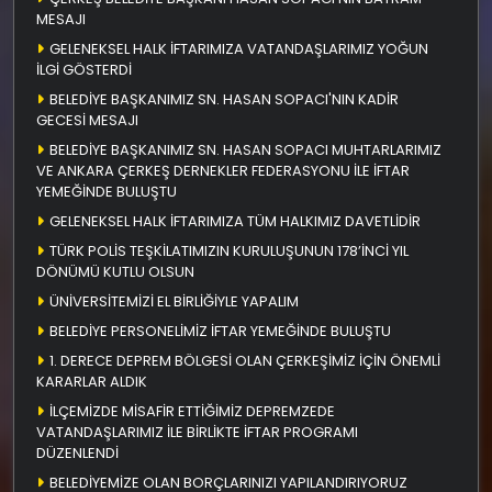
MESAJI
GELENEKSEL HALK İFTARIMIZA VATANDAŞLARIMIZ YOĞUN
İLGİ GÖSTERDİ
BELEDİYE BAŞKANIMIZ SN. HASAN SOPACI'NIN KADİR
GECESİ MESAJI
BELEDİYE BAŞKANIMIZ SN. HASAN SOPACI MUHTARLARIMIZ
VE ANKARA ÇERKEŞ DERNEKLER FEDERASYONU İLE İFTAR
YEMEĞİNDE BULUŞTU
GELENEKSEL HALK İFTARIMIZA TÜM HALKIMIZ DAVETLİDİR
TÜRK POLİS TEŞKİLATIMIZIN KURULUŞUNUN 178’İNCİ YIL
DÖNÜMÜ KUTLU OLSUN
ÜNİVERSİTEMİZİ EL BİRLİĞİYLE YAPALIM
BELEDİYE PERSONELİMİZ İFTAR YEMEĞİNDE BULUŞTU
1. DERECE DEPREM BÖLGESİ OLAN ÇERKEŞİMİZ İÇİN ÖNEMLİ
KARARLAR ALDIK
İLÇEMİZDE MİSAFİR ETTİĞİMİZ DEPREMZEDE
VATANDAŞLARIMIZ İLE BİRLİKTE İFTAR PROGRAMI
DÜZENLENDİ
BELEDİYEMİZE OLAN BORÇLARINIZI YAPILANDIRIYORUZ