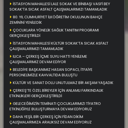
İSTASYON MAHALLESİ LALE SOKAK VE BİNBAŞI VASFİ BEY
SOKAK’TA SICAK ASFALT ÇALIŞMALARIMIZI TAMAMLADIK
80. YIL CUMHURİYET İLKÖĞRETİM OKULUNUN BAHÇE
ZEMİNİNİ YENİLEDİK
ÇOCUKLARA YÖNELİK SAĞLIK TANITIM PROGRAMI
GERÇEKLEŞTİRİLDİ
İSTASYON MAHALLESİ KÜLTÜR SOKAK’TA SICAK ASFALT
ÇALIŞMALARIMIZI TAMAMLADIK
ILICA – ÇERKEŞ İÇME SUYU HATTI YENİLEME
ÇALIŞMALARIMIZ DEVAM EDİYOR
BELEDİYE BAŞKANIMIZ HASAN SOPACI, İTFAİYE
PERSONELİMİZLE KAHVALTIDA BULUŞTU
KÜLTÜR VE SANAT DOLU UNUTULMAZ BİR AKŞAM YAŞADIK
ÇERKEŞ’TE ÖZEL BİREYLER İÇİN ANLAMLI FARKINDALIK
ETKİNLİKLERİ GERÇEKLEŞTİRİLDİ
GELECEĞİMİZİN TEMİNATI ÇOCUKLARIMIZI TİYATRO
ETKİNLİĞİYLE BULUŞTURMAYA DEVAM EDİYORUZ
DAHA YEŞİL BİR ÇERKEŞ İÇİN FİDAN DİKİM
ÇALIŞMALARIMIZA ARALIKSIZ DEVAM EDİYORUZ