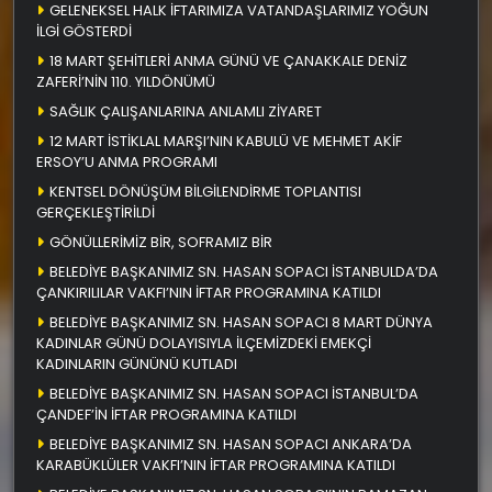
GELENEKSEL HALK İFTARIMIZA VATANDAŞLARIMIZ YOĞUN
İLGİ GÖSTERDİ
18 MART ŞEHİTLERİ ANMA GÜNÜ VE ÇANAKKALE DENİZ
ZAFERİ’NİN 110. YILDÖNÜMÜ
SAĞLIK ÇALIŞANLARINA ANLAMLI ZİYARET
12 MART İSTİKLAL MARŞI’NIN KABULÜ VE MEHMET AKİF
ERSOY’U ANMA PROGRAMI
KENTSEL DÖNÜŞÜM BİLGİLENDİRME TOPLANTISI
GERÇEKLEŞTİRİLDİ
GÖNÜLLERİMİZ BİR, SOFRAMIZ BİR
BELEDİYE BAŞKANIMIZ SN. HASAN SOPACI İSTANBULDA’DA
ÇANKIRILILAR VAKFI’NIN İFTAR PROGRAMINA KATILDI
BELEDİYE BAŞKANIMIZ SN. HASAN SOPACI 8 MART DÜNYA
KADINLAR GÜNÜ DOLAYISIYLA İLÇEMİZDEKİ EMEKÇİ
KADINLARIN GÜNÜNÜ KUTLADI
BELEDİYE BAŞKANIMIZ SN. HASAN SOPACI İSTANBUL’DA
ÇANDEF’İN İFTAR PROGRAMINA KATILDI
BELEDİYE BAŞKANIMIZ SN. HASAN SOPACI ANKARA’DA
KARABÜKLÜLER VAKFI’NIN İFTAR PROGRAMINA KATILDI