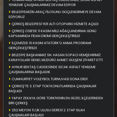
YENİLEME ÇALIŞMALARIMIZ DEVAM EDİYOR
BELEDİYEMİZİN ARAÇ FİLOSUNU GÜÇLENDİRMEYE DEVAM
EDİYORUZ
ÇERKEŞ BELEDİYESİ YER ALTI OTOPARKI HİZMETE AÇILDI
ÇERKEŞ OSB’DE 11 KASIM MİLLİ AĞAÇLANDIRMA GÜNÜ
KAPSAMINDA FİDAN DİKİMİ GERÇEKLEŞTİRİLDİ
İLÇEMİZDE 10 KASIM ATATÜRK’Ü ANMA PROGRAMI
GERÇEKLEŞTİRİLDİ
BELEDİYE BAŞKANIMIZ SN. HASAN SOPACI HEMŞEHRİMİZ
KARAYOLLARI GENEL MÜDÜRÜ AHMET GÜLŞENİ ZİYARET ETTİ
AYNUR BEKTAŞ CADDESİNDE SICAK ASFALT YENİLEME
ÇALIŞMALARINA BAŞLADIK
CUMHURİYET VOLEYBOL TURNUVASI SONA ERDİ
ÇERKEŞ’TE 3. ETAP TOKİ KONUTLARINDA ÇALIŞMALAR
BAŞLADI
YAPAY ZEKAYA GÖRE TÜRKİYENİN EN GÜZEL İLÇELERİNDEN
BİRİ ÇERKEŞ
252 MİLYON TL’LİK ULUSU DERESİ 2. ETAP ISLAH
ÇALIŞMALARI BAŞLADI