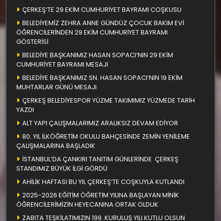
ÇERKEŞ’TE 29 EKİM CUMHURİYET BAYRAMI COŞKUSU
BELEDİYEMİZ ZEHRA ANNE GÜNDÜZ ÇOCUK BAKIM EVİ
ÖĞRENCİLERİNDEN 29 EKİM CUMHURİYET BAYRAMI
GÖSTERİSİ
BELEDİYE BAŞKANIMIZ HASAN SOPACI’NIN 29 EKİM
CUMHURİYET BAYRAMI MESAJI
BELEDİYE BAŞKANIMIZ SN. HASAN SOPACI’NIN 19 EKİM
MUHTARLAR GÜNÜ MESAJI
ÇERKEŞ BELEDİYESPOR YÜZME TAKIMIMIZ YÜZMEDE TARİH
YAZDI
ALT YAPI ÇALIŞMALARIMIZ ARALIKSIZ DEVAM EDİYOR
80. YIL İLKÖĞRETİM OKULU BAHÇESİNDE ZEMİN YENİLEME
ÇALIŞMALARINA BAŞLADIK
İSTANBUL’DA ÇANKIRI TANITIM GÜNLERİNDE ÇERKEŞ
STANDIMIZ BÜYÜK İLGİ GÖRDÜ
AHİLİK HAFTASI BU YIL ÇERKEŞ’TE COŞKUYLA KUTLANDI
2025-2026 EĞİTİM ÖĞRETİM YILINA BAŞLAYAN MİNİK
ÖĞRENCİLERİMİZİN HEYECANINA ORTAK OLDUK
ZABITA TEŞKİLATIMIZIN 199. KURULUŞ YILI KUTLU OLSUN