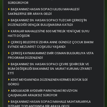
SÜRDÜRÜYOR
BAŞKANIMIZ HASAN SOPACI ULUSU MAHALLESİ
SAKİNLERİYLE BİR ARAYA GELDİ
BAŞKANIMIZ SN. HASAN SOPACI TUZCAR ÇERKEŞ’İN
DÜZENLEDİĞİ GENÇLİK BULUŞMASINA KATILDI
KARALAR MAHALLESİ’NE 600 METRELİK YENİ İÇME SUYU
HATTI DÖŞEDİK
ÇERKEŞ BELEDİYESİ ZEHRA ANNE GÜNDÜZ ÇOCUK BAKIM
EVİ’NDE MEZUNİYET COŞKUSU YAŞANDI
ÇERKEŞ KAYMAKAMIMIZ EMİR OSMAN BULGURLUYA VEFA
PROGRAMI DÜZENLENDİ
BAŞKANIMIZ SN. HASAN SOPACI ÇEVRE ŞEHİRCİLİK VE
İKLİM DEĞİŞİKLİĞİ BAKANIMIZ SN. MURAT KURUMU ZİYARET
ETTİ
KENT MEYDANI’NDA DÜZENLENEN KERMES BÜYÜK İLGİ
GÖRDÜ
ABDULKADİR AYDEMİR PARKI’NDAKİ REVİZYON
ÇALIŞMALARI ARALIKSIZ SÜRÜYOR
BAŞKANIMIZ HASAN SOPACI MAHALLE MUHTARLARIYLA
İSTİŞARE TOPLANTISINDA BİR ARAYA GELDİ