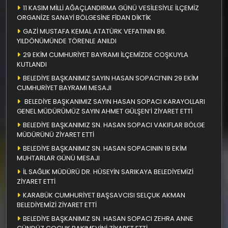
11 KASIM MİLLİ AĞAÇLANDIRMA GÜNÜ VESİLESİYLE İLÇEMİZ
ORGANİZE SANAYİ BÖLGESİNE FİDAN DİKTİK
GAZİ MUSTAFA KEMAL ATATÜRK VEFATININ 86.
YILDÖNÜMÜNDE TÖRENLE ANILDI
29 EKİM CUMHURİYET BAYRAMI İLÇEMİZDE COŞKUYLA
KUTLANDI
BELEDİYE BAŞKANIMIZ SAYIN HASAN SOPACI’NIN 29 EKİM
CUMHURİYET BAYRAMI MESAJI
BELEDİYE BAŞKANIMIZ SAYIN HASAN SOPACI KARAYOLLARI
GENEL MÜDÜRÜMÜZ SAYIN AHMET GÜLŞEN’İ ZİYARET ETTİ
BELEDİYE BAŞKANIMIZ SN. HASAN SOPACI VAKIFLAR BÖLGE
MÜDÜRÜNÜ ZİYARET ETTİ
BELEDİYE BAŞKANIMIZ SN. HASAN SOPACININ 19 EKİM
MUHTARLAR GÜNÜ MESAJI
İL SAĞLIK MÜDÜRÜ DR. HÜSEYİN SARIKAYA BELEDİYEMİZİ
ZİYARET ETTİ
KARABÜK CUMHURİYET BAŞSAVCISI SELÇUK AKMAN
BELEDİYEMİZİ ZİYARET ETTİ
BELEDİYE BAŞKANIMIZ SN. HASAN SOPACI ZEHRA ANNE