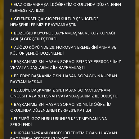
GAZİOSMANPAŞA İLKÖĞRETİM OKULU’NDA DÜZENLENEN
KERMESE KATILDIK
GELENEKSEL ÇALCIÖREN KÜLTÜR ŞENLİĞİ’NDE
HEMŞEHRİLERİMİZLE BAYRAMLAŞTIK
BOZOĞLU KÖYÜ’NDE BAYRAMLAŞMA VE KÖY KONAĞI
AÇILIŞI GERÇEKLEŞTİRİLDİ
ALİÖZÜ KÖYÜ’NDE 26. HOROSAN ERENLERİNİ ANMA VE
KÜLTÜR ŞENLİĞİ DÜZENLENDİ
BAŞKANIMIZ SN. HASAN SOPACI BELEDİYE PERSONELİMİZ
VE VATANDAŞLARIMIZ İLE BAYRAMLAŞTI
BELEDİYE BAŞKANIMIZ SN. HASAN SOPACI’NIN KURBAN
BAYRAMI MESAJI
BELEDİYE BAŞKANIMIZ SN. HASAN SOPACI BAYRAM
ÖNCESİ PAZARCI ESNAFI VATANDAŞLARIMIZ İLE BULUŞTU
BAŞKANIMIZ SN. HASAN SOPACI 80. YIL İLKÖĞRETİM
OKULUNDA DÜZENLENEN KERMES’E KATILDI
EL EMEĞİ GÖZ NURU ÜRÜNLER KENT MEYDANINDA
SERGİLENDİ
KURBAN BAYRAMI ÖNCESİ BELEDİYEMİZ CANLI HAYVAN
PAZARINDA BEREKETLİ ZİYARET