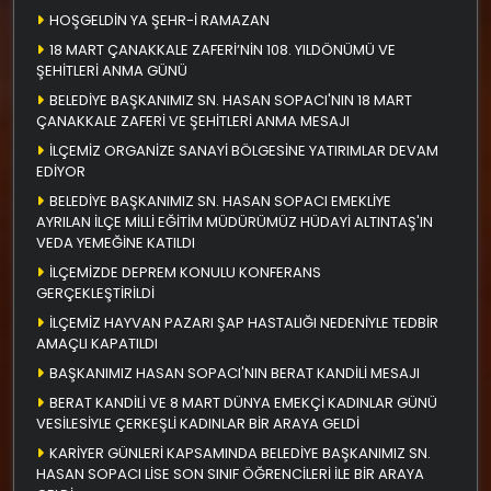
HOŞGELDİN YA ŞEHR-İ RAMAZAN
18 MART ÇANAKKALE ZAFERİ’NİN 108. YILDÖNÜMÜ VE
ŞEHİTLERİ ANMA GÜNÜ
BELEDİYE BAŞKANIMIZ SN. HASAN SOPACI'NIN 18 MART
ÇANAKKALE ZAFERİ VE ŞEHİTLERİ ANMA MESAJI
İLÇEMİZ ORGANİZE SANAYİ BÖLGESİNE YATIRIMLAR DEVAM
EDİYOR
BELEDİYE BAŞKANIMIZ SN. HASAN SOPACI EMEKLİYE
AYRILAN İLÇE MİLLİ EĞİTİM MÜDÜRÜMÜZ HÜDAYİ ALTINTAŞ'IN
VEDA YEMEĞİNE KATILDI
İLÇEMİZDE DEPREM KONULU KONFERANS
GERÇEKLEŞTİRİLDİ
İLÇEMİZ HAYVAN PAZARI ŞAP HASTALIĞI NEDENİYLE TEDBİR
AMAÇLI KAPATILDI
BAŞKANIMIZ HASAN SOPACI'NIN BERAT KANDİLİ MESAJI
BERAT KANDİLİ VE 8 MART DÜNYA EMEKÇİ KADINLAR GÜNÜ
VESİLESİYLE ÇERKEŞLİ KADINLAR BİR ARAYA GELDİ
KARİYER GÜNLERİ KAPSAMINDA BELEDİYE BAŞKANIMIZ SN.
HASAN SOPACI LİSE SON SINIF ÖĞRENCİLERİ İLE BİR ARAYA