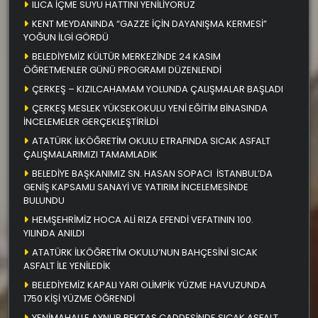
ILICA İÇME SUYU HATTINI YENİLİYORUZ
KENT MEYDANINDA “GAZZE İÇİN DAYANIŞMA KERMESİ”
YOĞUN İLGİ GÖRDÜ
BELEDİYEMİZ KÜLTÜR MERKEZİNDE 24 KASIM
ÖĞRETMENLER GÜNÜ PROGRAMI DÜZENLENDİ
ÇERKEŞ – KIZILCAHAMAM YOLUNDA ÇALIŞMALAR BAŞLADI
ÇERKEŞ MESLEK YÜKSEKOKULU YENİ EĞİTİM BİNASINDA
İNCELEMELER GERÇEKLEŞTİRİLDİ
ATATÜRK İLKÖĞRETİM OKULU ETRAFINDA SICAK ASFALT
ÇALIŞMALARIMIZI TAMAMLADIK
BELEDİYE BAŞKANIMIZ SN. HASAN SOPACI İSTANBUL’DA
GENİŞ KAPSAMLI SANAYİ VE YATIRIM İNCELEMESİNDE
BULUNDU
HEMŞEHRİMİZ HOCA ALİ RIZA EFENDİ VEFATININ 100.
YILINDA ANILDI
ATATÜRK İLKÖĞRETİM OKULU’NUN BAHÇESİNİ SICAK
ASFALT İLE YENİLEDİK
BELEDİYEMİZ KAPALI YARI OLİMPİK YÜZME HAVUZUNDA
1750 KİŞİ YÜZME ÖĞRENDİ
YENİMAHALLE AYNUR BEKTAŞ CADDESİNDE SICAK ASFALT