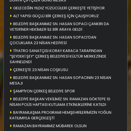
DÜNYA ÇİFTÇİLER GÜNÜ MESAJI
GELECEĞİN YILDIZ YÜZÜCÜLERİ ÇERKEŞTE YETİŞİYOR
ALT YAPISI GÜÇLÜ BİR ÇERKEŞ İÇİN ÇALIŞIYORUZ
BELEDİYE BAŞKANIMIZ SN. HASAN SOPACI ÇANKIRI DA
VETERİNER HEKİMLER İLE BİR ARAYA GELDİ
BELEDİYE BAŞKANIMIZ SN. HASAN SOPACI’DAN
ÇOCUKLARA 23 NİSAN HEDİYESİ
TİYATRO SANATÇISI KORAY KARACA TARAFINDAN
“ŞEYDEKİ ŞEY” ÇERKEŞ BELEDİYESİ KÜLTÜR MERKEZİNDE
SAHNELENDİ
ÇERKEŞTE 23 NİSAN COŞKUSU
BELEDİYE BAŞKANIMIZ SN. HASAN SOPACININ 23 NİSAN
MESAJI
ŞAMPİYON ÇERKEŞ BELEDİYE SPOR
BELEDİYE BAŞKAN VEKİLİMİZ SN. RAMAZAN GÖKTEPE 10
NİSAN POLİS HAFTASI KUTLAMA ETKİNLİKLERİNE KATILDI
BAYRAMLAŞMA PROGRAMI HEMŞEHRİLERİMİZİN YOĞUN
KATILIMIYLA GERÇEKLEŞTİ
RAMAZAN BAYRAMIMIZ MÜBAREK OLSUN