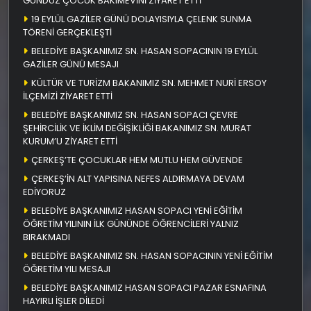
GÜNDÜZ ÇOCUK BAKIMEVİNİ ZİYARET ETTİ
19 EYLÜL GAZİLER GÜNÜ DOLAYISIYLA ÇELENK SUNMA
TÖRENİ GERÇEKLEŞTİ
BELEDİYE BAŞKANIMIZ SN. HASAN SOPACININ 19 EYLÜL
GAZİLER GÜNÜ MESAJI
KÜLTÜR VE TURİZM BAKANIMIZ SN. MEHMET NURİ ERSOY
İLÇEMİZİ ZİYARET ETTİ
BELEDİYE BAŞKANIMIZ SN. HASAN SOPACI ÇEVRE
ŞEHİRCİLİK VE İKLİM DEĞİŞİKLİĞİ BAKANIMIZ SN. MURAT
KURUM’U ZİYARET ETTİ
ÇERKEŞ’TE ÇOCUKLAR HEM MUTLU HEM GÜVENDE
ÇERKEŞ’İN ALT YAPISINA NEFES ALDIRMAYA DEVAM
EDİYORUZ
BELEDİYE BAŞKANIMIZ HASAN SOPACI YENİ EĞİTİM
ÖĞRETİM YILININ İLK GÜNÜNDE ÖĞRENCİLERİ YALNIZ
BIRAKMADI
BELEDİYE BAŞKANIMIZ SN. HASAN SOPACININ YENİ EĞİTİM
ÖĞRETİM YILI MESAJI
BELEDİYE BAŞKANIMIZ HASAN SOPACI PAZAR ESNAFINA
HAYIRLI İŞLER DİLEDİ