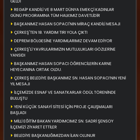
GELDİ
REGAİP KANDİLİ VE 8 MART DÜNYA EMEKÇİ KADINLAR
GÜNÜ PROGRAMINA TÜM HALKIMIZ DAVETLİDİR
BAŞKANIMIZ HASAN SOPACI'NIN MİRAÇ KANDİLİ MESAJI
ÇERKEŞ'TEN 18. YARDIM TIRI YOLA ÇIKTI
DEPREM BÖLGESİNE YARDIMLARIMIZ DEVAM EDİYOR
ÇERKEŞ'Lİ YAVRULARIMIZIN MUTLULUKLARI GÖZLERİNE
YANSIDI
BAŞKANIMIZ HASAN SOPACI ÖĞRENCİLERİN KARNE
HEYECANINA ORTAK OLDU.
ÇERKEŞ BELEDİYE BAŞKANIMIZ SN. HASAN SOPACI’NIN YENİ
YIL MESAJI
İLÇEMİZDE ESNAF VE SANATKARLAR ÖDÜL TÖRENİNDE
BULUŞTU
YENİ KÜÇÜK SANAYİ SİTESİ İÇİN PROJE ÇALIŞMALARI
BAŞLADI
MİLLİ EĞİTİM BAKAN YARDIMCIMIZ SN. SADRİ ŞENSOY
İLÇEMİZİ ZİYARET ETTİLER
BELEDİYE BAŞKANLIĞIMIZDAN İLAN OLUNUR