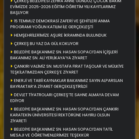
ÇERKEŞ BELEDİYESİ ZEHRA ANNE GÜNDÜZ ÇOCUK BAKIM
EVİMİZDE 2025-2026 EĞİTİM ÖĞRETİM YILI KAYITLARIMIZ
BAŞLIYOR
15 TEMMUZ DEMOKRASİ ZAFERİ VE ŞEHİTLERİ ANMA
PROGRAMI YOĞUN KATILIM İLE GERÇEKLEŞTİ
HEMŞEHRİLERİMİZE AŞURE İKRAMINDA BULUNDUK
ÇERKEŞ BU YAZ DA GÜL KOKUYOR
BELEDİYE BAŞKANIMIZ SN. HASAN SOPACI’DAN İÇİŞLERİ
BAKANIMIZ SN. ALİ YERLİKAYA’YA ZİYARET
ÇANKIRI VALİMİZ SN. MUSTAFA FIRAT TAŞOLAR VE MÜLKİYE
TEŞKİLATIMIZDAN ÇERKEŞ’E ZİYARET
ENERJİ VE TABİİ KAYNAKLAR BAKANIMIZ SAYIN ALPARSLAN
BAYRAKTAR’A ZİYARET GERÇEKLEŞTİRİLDİ
DEVLET TİYATROLARI ÇERKEŞ’TE SAHNE ALMAYA DEVAM
EDİYOR
BELEDİYE BAŞKANIMIZ SN. HASAN SOPACI’DAN ÇANKIRI
KARATEKİN ÜNİVERSİTESİ REKTÖRÜNE HAYIRLI OLSUN
ZİYARETİ
BELEDİYE BAŞKANIMIZ SN. HASAN SOPACI’DAN TATİL
MESAJI VE ÖĞRETMENLERİMİZE TEŞEKKÜR