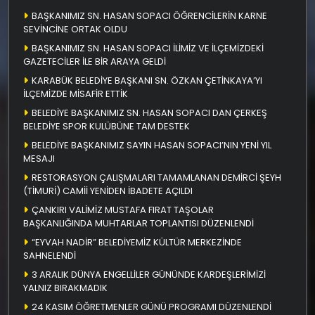
BAŞKANIMIZ SN. HASAN SOPACI ÖĞRENCİLERİN KARNE
SEVİNCİNE ORTAK OLDU
BAŞKANIMIZ SN. HASAN SOPACI İLİMİZ VE İLÇEMİZDEKİ
GAZETECİLER İLE BİR ARAYA GELDİ
KARABÜK BELEDİYE BAŞKANI SN. ÖZKAN ÇETİNKAYA’YI
İLÇEMİZDE MİSAFİR ETTİK
BELEDİYE BAŞKANIMIZ SN. HASAN SOPACI DAN ÇERKEŞ
BELEDİYE SPOR KULÜBÜNE TAM DESTEK
BELEDİYE BAŞKANIMIZ SAYIN HASAN SOPACI’NIN YENİ YIL
MESAJI
RESTORASYON ÇALIŞMALARI TAMAMLANAN DEMİRCİ ŞEYH
(TİMURİ) CAMİİ YENİDEN İBADETE AÇILDI
ÇANKIRI VALİMİZ MUSTAFA FIRAT TAŞOLAR
BAŞKANLIĞINDA MUHTARLAR TOPLANTISI DÜZENLENDİ
“EYVAH NADİR” BELEDİYEMİZ KÜLTÜR MERKEZİNDE
SAHNELENDİ
3 ARALIK DÜNYA ENGELLİLER GÜNÜNDE KARDEŞLERİMİZİ
YALNIZ BIRAKMADIK
24 KASIM ÖĞRETMENLER GÜNÜ PROGRAMI DÜZENLENDİ