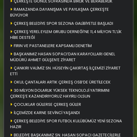
ÇERKEŞTE GÖNÜL SOFRASINDA BİRLİK VE BERABERLİK
RAMAZANDA DAYANIŞMA VE PAYLAŞMA ÇERKEŞTE
BÜYÜYOR
ÇERKEŞ BELEDİYE SPOR SEZONA GALİBİYETLE BAŞLADI
ÇERKEŞ YEREL EYLEM GRUBU DERNEĞİ’NE 11,4 MİLYON TL’LİK
HİBE DESTEĞİ
FIRIN VE PASTANELERE KAPSAMLI DENETİM
BAŞKANIMIZ HASAN SOPACI’DAN KARAYOLLARI GENEL
MÜDÜRÜ AHMET GÜLŞEN’E ZİYARET
ÇANKIRI VALİMİZ SN. HÜSEYİN ÇAKIRTAŞ İLÇEMİZİ ZİYARET
ETTİ
OKUL ÇANTALARI ARTIK ÇERKEŞ OSB’DE ÜRETİLECEK
30 MİLYON DOLARLIK YÜKSEK TEKNOLOJİ YATIRIMINI
ÇERKEŞ’E KAZANDIRIYORUZ HAYIRLI OLSUN
ÇOCUKLAR GÜLERSE ÇERKEŞ GÜLER
İLÇEMİZDE KARNE SEVİNCİ YAŞANDI
ÇERKEŞ BELEDİYE SPOR FUTBOL KULÜBÜMÜZ YENİ SEZONA
HAZIR
BELEDİYE BAŞKANIMIZ SN. HASAN SOPACI GAZETECİLERLE