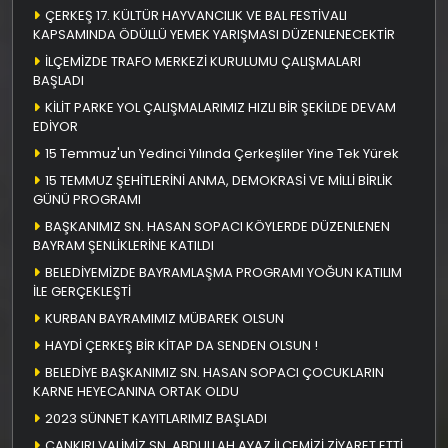
ÇERKEŞ 17. KÜLTÜR HAYVANCILIK VE BAL FESTİVALI
KAPSAMINDA ÖDÜLLÜ YEMEK YARIŞMASI DÜZENLENECEKTİR
İLÇEMİZDE TRAFO MERKEZİ KURULUMU ÇALIŞMALARI
BAŞLADI
KİLİT PARKE YOL ÇALIŞMALARIMIZ HIZLI BİR ŞEKİLDE DEVAM
EDİYOR
15 Temmuz'un Yedinci Yılında Çerkeşliler Yine Tek Yürek
15 TEMMUZ ŞEHİTLERİNİ ANMA, DEMOKRASİ VE MİLLİ BİRLİK
GÜNÜ PROGRAMI
BAŞKANIMIZ SN. HASAN SOPACI KÖYLERDE DÜZENLENEN
BAYRAM ŞENLİKLERİNE KATILDI
BELEDİYEMİZDE BAYRAMLAŞMA PROGRAMI YOĞUN KATILIM
İLE GERÇEKLEŞTİ
KURBAN BAYRAMIMIZ MÜBAREK OLSUN
HAYDİ ÇERKEŞ BİR KİTAP DA SENDEN OLSUN !
BELEDİYE BAŞKANIMIZ SN. HASAN SOPACI ÇOCUKLARIN
KARNE HEYECANINA ORTAK OLDU
2023 SÜNNET KAYITLARIMIZ BAŞLADI
ÇANKIRI VALİMİZ SN. ABDULLAH AYAZ İLÇEMİZİ ZİYARET ETTİ