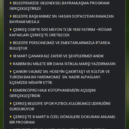
BELEDİYEMİZDE GELENEKSEL BAYRAMLAŞMA PROGRAMI
GERÇEKLEŞTİRİLDİ
BELEDİYE BAŞKANIMIZ SN. HASAN SOPACI’DAN RAMAZAN
BAYRAMI MESAJI
ÇERKEŞ OSB’YE 500 MİLYON TL’LİK YENİ YATIRIM –RÖGAR
KAPAKLARI ÇERKEŞ’TE ÜRETİLECEK
BELEDİYE PERSONELİMİZ VE EMEKTARLARIMIZLA İFTARDA
BULUŞTUK
18 MART ÇANAKKALE ZAFERİ VE ŞEHİTLERİMİZİ ANDIK
RABBİM BU MİLLETE BİR DAHA İSTİKLAL MARŞI YAZDIRMASIN
ÇANKIRI VALİMİZ SN. HÜSEYİN ÇAKIRTAŞ’I VE KÜLTÜR VE
TURİZM BAKAN YARDIMCIMIZ SN. NADİR ALPASLAN’I
İLÇEMİZDE MİSAFİR ETTİK
KEMERKÖPRÜ HALK KÜTÜPHANEMİZİN AÇILIŞINI
GERÇEKLEŞTİRDİK
ÇERKEŞ BELEDİYE SPOR FUTBOL KULÜBÜMÜZ LİDERLİĞİNİ
SÜRDÜRÜYOR
ÇERKEŞ’TE 8 MART’A ÖZEL GÖNÜLLERE DOKUNAN ANLAMLI
BİR PROGRAM