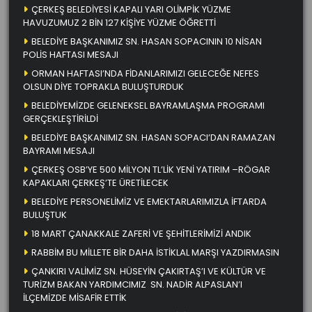
ÇERKEŞ BELEDİYESİ KAPALI YARI OLİMPİK YÜZME
HAVUZUMUZ 2 BİN 127 KİŞİYE YÜZME ÖĞRETTİ
BELEDİYE BAŞKANIMIZ SN. HASAN SOPACININ 10 NİSAN
POLİS HAFTASI MESAJI
ORMAN HAFTASI’NDA FİDANLARIMIZI GELECEĞE NEFES
OLSUN DİYE TOPRAKLA BULUŞTURDUK
BELEDİYEMİZDE GELENEKSEL BAYRAMLAŞMA PROGRAMI
GERÇEKLEŞTİRİLDİ
BELEDİYE BAŞKANIMIZ SN. HASAN SOPACI’DAN RAMAZAN
BAYRAMI MESAJI
ÇERKEŞ OSB’YE 500 MİLYON TL’LİK YENİ YATIRIM –RÖGAR
KAPAKLARI ÇERKEŞ’TE ÜRETİLECEK
BELEDİYE PERSONELİMİZ VE EMEKTARLARIMIZLA İFTARDA
BULUŞTUK
18 MART ÇANAKKALE ZAFERİ VE ŞEHİTLERİMİZİ ANDIK
RABBİM BU MİLLETE BİR DAHA İSTİKLAL MARŞI YAZDIRMASIN
ÇANKIRI VALİMİZ SN. HÜSEYİN ÇAKIRTAŞ’I VE KÜLTÜR VE
TURİZM BAKAN YARDIMCIMIZ SN. NADİR ALPASLAN’I
İLÇEMİZDE MİSAFİR ETTİK