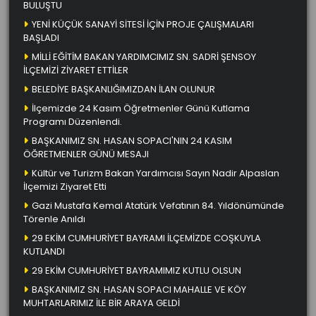
BULUŞTU
YENİ KÜÇÜK SANAYİ SİTESİ İÇİN PROJE ÇALIŞMALARI
BAŞLADI
MİLLİ EĞİTİM BAKAN YARDIMCIMIZ SN. SADRİ ŞENSOY
İLÇEMİZİ ZİYARET ETTİLER
BELEDİYE BAŞKANLIĞIMIZDAN İLAN OLUNUR
İlçemizde 24 Kasım Öğretmenler Günü Kutlama
Programı Düzenlendi.
BAŞKANIMIZ SN. HASAN SOPACI'NIN 24 KASIM
ÖĞRETMENLER GÜNÜ MESAJI
Kültür ve Turizm Bakan Yardımcısı Sayın Nadir Alpaslan
İlçemizi Ziyaret Etti
Gazi Mustafa Kemal Atatürk Vefatının 84. Yıldönümünde
Törenle Anıldı
29 EKİM CUMHURİYET BAYRAMI İLÇEMİZDE COŞKUYLA
KUTLANDI
29 EKİM CUMHURİYET BAYRAMIMIZ KUTLU OLSUN
BAŞKANIMIZ SN. HASAN SOPACI MAHALLE VE KÖY
MUHTARLARIMIZ İLE BİR ARAYA GELDİ