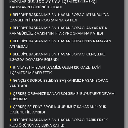
KADINLAR GÜNÜ DOLAYISIYLA İLÇEMİZDEKİ EMEKÇİ
KADINLARIN GÜNÜNÜ KUTLADI
BELEDİYE BAŞKANIMIZ SN. HASAN SOPACI İSTANBUL’DA
ÇANDEF’İN İFTAR PROGRAMINA KATILDI
BELEDİYE BAŞKANIMIZ SN. HASAN SOPACI ANKARA’DA
KARABÜKLÜLER VAKFI’NIN İFTAR PROGRAMINA KATILDI
BELEDİYE BAŞKANIMIZ SN. HASAN SOPACI’NIN RAMAZAN
AYI MESAJI
BELEDİYE BAŞKANIMIZ SN. HASAN SOPACI GENÇLERLE
ILGAZDA DOYASIYA EĞLENDİ
81 VİLAYETİMİZDEN İLÇEMİZE GELEN 120 GAZETECİYİ
İLÇEMİZDE MİSAFİR ETTİK
GENÇLER SORDU BELEDİYE BAŞKANIMIZ HASAN SOPACI
YANITLADI
ÇERKEŞ ORGANİZE SANAYİ BÖLGEMİZİ BÜYÜTMEYE DEVAM
EDİYORUZ
ÇERKEŞ BELEDİYE SPOR KULÜBÜMÜZ SAHADAN 1-0’LIK
GALİBİYET İLE AYRILDI
BELEDİYE BAŞKANIMIZ SN. HASAN SOPACI TARIK ERKEK
KUAFÖRÜNÜN AÇILIŞINA KATILDI