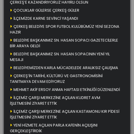
ÇERKEŞ’E KAZANDIRIYORUZ HAYIRLI OLSUN
ÇOCUKLAR GÜLERSE ÇERKEŞ GÜLER
İLÇEMİZDE KARNE SEVİNCİ YAŞANDI
ÇERKEŞ BELEDİYE SPOR FUTBOL KULÜBÜMÜZ YENİ SEZONA
HAZIR
BELEDİYE BAŞKANIMIZ SN. HASAN SOPACI GAZETECİLERLE
BİR ARAYA GELDİ
BELEDİYE BAŞKANIMIZ SN. HASAN SOPACININ YENİ YIL
MESAJI
BELEDİYEMİZDEN KARLA MÜCADELEDE ARALIKSIZ ÇALIŞMA
ÇERKEŞ’İN TARİHİ, KÜLTÜRÜ VE GASTRONOMİSİNİ
TANITMAYA DEVAM EDİYORUZ
MEHMET AKİF ERSOY ANMA HAFTASI ETKİNLİĞİ DÜZENLENDİ
İLÇEMİZ ÇARŞI MERKEZİNE AÇILAN KUDRET AVM
İŞLETMESİNİ ZİYARET ETTİK
İLÇEMİZ ÇARŞI MERKEZİNE AÇILAN KASTAMONU KIR PİDESİ
İŞLETMESİNİ ZİYARET ETTİK
YENİ HİZMETE AÇILAN PARLA KAFENİN AÇILIŞINI
GERÇEKLEŞTİRDİK