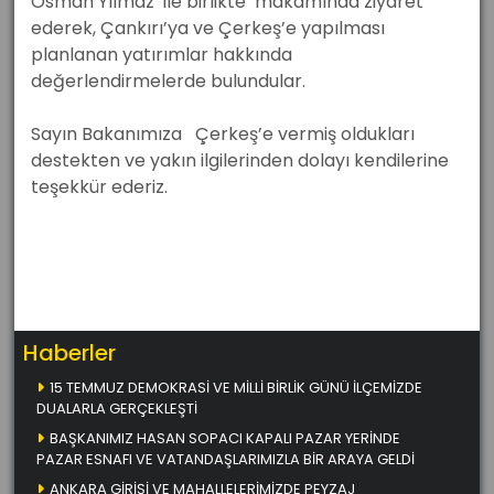
Osman Yılmaz ile birlikte makamında ziyaret
ederek, Çankırı’ya ve Çerkeş’e yapılması
planlanan yatırımlar hakkında
değerlendirmelerde bulundular.
Sayın Bakanımıza Çerkeş’e vermiş oldukları
destekten ve yakın ilgilerinden dolayı kendilerine
teşekkür ederiz.
Haberler
15 TEMMUZ DEMOKRASİ VE MİLLİ BİRLİK GÜNÜ İLÇEMİZDE
DUALARLA GERÇEKLEŞTİ
BAŞKANIMIZ HASAN SOPACI KAPALI PAZAR YERİNDE
PAZAR ESNAFI VE VATANDAŞLARIMIZLA BİR ARAYA GELDİ
ANKARA GİRİŞİ VE MAHALLELERİMİZDE PEYZAJ