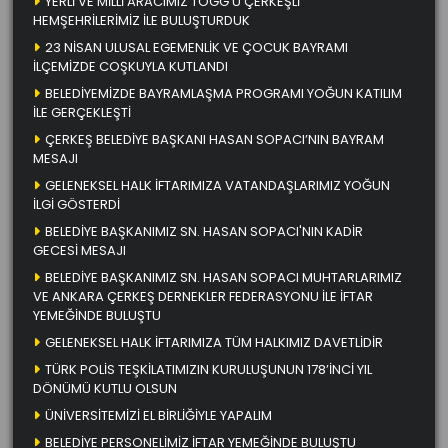
YERLİ VE MİLLİ ARACIMIZ TOGG’U ÇERKEŞLİ
HEMŞEHRİLERİMİZ İLE BULUŞTURDUK
23 NİSAN ULUSAL EGEMENLİK VE ÇOCUK BAYRAMI
İLÇEMİZDE COŞKUYLA KUTLANDI
BELEDİYEMİZDE BAYRAMLAŞMA PROGRAMI YOĞUN KATILIM
İLE GERÇEKLEŞTİ
ÇERKEŞ BELEDİYE BAŞKANI HASAN SOPACI’NIN BAYRAM
MESAJI
GELENEKSEL HALK İFTARIMIZA VATANDAŞLARIMIZ YOĞUN
İLGİ GÖSTERDİ
BELEDİYE BAŞKANIMIZ SN. HASAN SOPACI'NIN KADİR
GECESİ MESAJI
BELEDİYE BAŞKANIMIZ SN. HASAN SOPACI MUHTARLARIMIZ
VE ANKARA ÇERKEŞ DERNEKLER FEDERASYONU İLE İFTAR
YEMEĞİNDE BULUŞTU
GELENEKSEL HALK İFTARIMIZA TÜM HALKIMIZ DAVETLİDİR
TÜRK POLİS TEŞKİLATIMIZIN KURULUŞUNUN 178’İNCİ YIL
DÖNÜMÜ KUTLU OLSUN
ÜNİVERSİTEMİZİ EL BİRLİĞİYLE YAPALIM
BELEDİYE PERSONELİMİZ İFTAR YEMEĞİNDE BULUŞTU