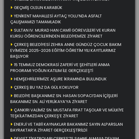
GEÇMİŞ OLSUN KARABÜK
YENİKENT MAHALLESİ AYTAÇ YOLU’NDA ASFALT
ÇALIŞMAMIZI TAMAMLADIK
SULTAN IV. MURAD HAN CAMİİ GÖREVLİLERİ VE KURAN
KURSU ÖĞRENCİLERİNDEN BELEDİYEMİZE ZİYARET
ÇERKEŞ BELEDİYESİ ZEHRA ANNE GÜNDÜZ ÇOCUK BAKIM
EVİMİZDE 2025-2026 EĞİTİM ÖĞRETİM YILI KAYITLARIMIZ
BAŞLIYOR
15 TEMMUZ DEMOKRASİ ZAFERİ VE ŞEHİTLERİ ANMA
PROGRAMI YOĞUN KATILIM İLE GERÇEKLEŞTİ
HEMŞEHRİLERİMİZE AŞURE İKRAMINDA BULUNDUK
ÇERKEŞ BU YAZ DA GÜL KOKUYOR
BELEDİYE BAŞKANIMIZ SN. HASAN SOPACI’DAN İÇİŞLERİ
BAKANIMIZ SN. ALİ YERLİKAYA’YA ZİYARET
ÇANKIRI VALİMİZ SN. MUSTAFA FIRAT TAŞOLAR VE MÜLKİYE
TEŞKİLATIMIZDAN ÇERKEŞ’E ZİYARET
ENERJİ VE TABİİ KAYNAKLAR BAKANIMIZ SAYIN ALPARSLAN
BAYRAKTAR’A ZİYARET GERÇEKLEŞTİRİLDİ
DEVLET TİYATROLARI ÇERKEŞ’TE SAHNE ALMAYA DEVAM