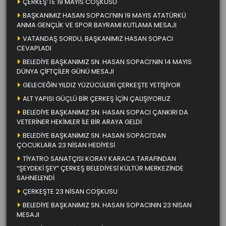
ÇERKEŞ’TE 19 MAYIS COŞKUSU
BAŞKANIMIZ HASAN SOPACI’NIN 19 MAYIS ATATÜRKÜ
ANMA GENÇLİK VE SPOR BAYRAMI KUTLAMA MESAJI
VATANDAŞ SORDU, BAŞKANIMIZ HASAN SOPACI
CEVAPLADI
BELEDİYE BAŞKANIMIZ SN. HASAN SOPACI’NIN 14 MAYIS
DÜNYA ÇİFTÇİLER GÜNÜ MESAJI
GELECEĞİN YILDIZ YÜZÜCÜLERİ ÇERKEŞTE YETİŞİYOR
ALT YAPISI GÜÇLÜ BİR ÇERKEŞ İÇİN ÇALIŞIYORUZ
BELEDİYE BAŞKANIMIZ SN. HASAN SOPACI ÇANKIRI DA
VETERİNER HEKİMLER İLE BİR ARAYA GELDİ
BELEDİYE BAŞKANIMIZ SN. HASAN SOPACI’DAN
ÇOCUKLARA 23 NİSAN HEDİYESİ
TİYATRO SANATÇISI KORAY KARACA TARAFINDAN
“ŞEYDEKİ ŞEY” ÇERKEŞ BELEDİYESİ KÜLTÜR MERKEZİNDE
SAHNELENDİ
ÇERKEŞTE 23 NİSAN COŞKUSU
BELEDİYE BAŞKANIMIZ SN. HASAN SOPACININ 23 NİSAN
MESAJI