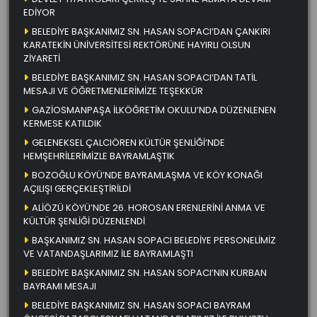
EDİYOR
BELEDİYE BAŞKANIMIZ SN. HASAN SOPACI’DAN ÇANKIRI
KARATEKİN ÜNİVERSİTESİ REKTÖRÜNE HAYIRLI OLSUN
ZİYARETİ
BELEDİYE BAŞKANIMIZ SN. HASAN SOPACI’DAN TATİL
MESAJI VE ÖĞRETMENLERİMİZE TEŞEKKÜR
GAZİOSMANPAŞA İLKÖĞRETİM OKULU’NDA DÜZENLENEN
KERMESE KATILDIK
GELENEKSEL ÇALCIÖREN KÜLTÜR ŞENLİĞİ’NDE
HEMŞEHRİLERİMİZLE BAYRAMLAŞTIK
BOZOĞLU KÖYÜ’NDE BAYRAMLAŞMA VE KÖY KONAĞI
AÇILIŞI GERÇEKLEŞTİRİLDİ
ALİÖZÜ KÖYÜ’NDE 26. HOROSAN ERENLERİNİ ANMA VE
KÜLTÜR ŞENLİĞİ DÜZENLENDİ
BAŞKANIMIZ SN. HASAN SOPACI BELEDİYE PERSONELİMİZ
VE VATANDAŞLARIMIZ İLE BAYRAMLAŞTI
BELEDİYE BAŞKANIMIZ SN. HASAN SOPACI’NIN KURBAN
BAYRAMI MESAJI
BELEDİYE BAŞKANIMIZ SN. HASAN SOPACI BAYRAM