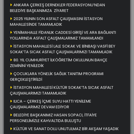
ANKARA ÇERKEŞ DERNEKLER FEDERASYONU’NDAN
BELEDİYE BAŞKANIMIZA ZİYARET
2025 YILININ SON ASFALT ÇALIŞMASINI İSTASYON
MAHALLESİNDE TAMAMLADIK
YENİMAHALLE FİDANLIK CADDESİ GİRİŞİ VE ARA BAĞLANTI
YOLLARINDA ASFALT ÇALIŞMALARIMIZ TAMAMLANDI
İSTASYON MAHALLESİ LALE SOKAK VE BİNBAŞI VASFİ BEY
SOKAK’TA SICAK ASFALT ÇALIŞMALARIMIZI TAMAMLADIK
80. YIL CUMHURİYET İLKÖĞRETİM OKULUNUN BAHÇE
ZEMİNİNİ YENİLEDİK
ÇOCUKLARA YÖNELİK SAĞLIK TANITIM PROGRAMI
GERÇEKLEŞTİRİLDİ
İSTASYON MAHALLESİ KÜLTÜR SOKAK’TA SICAK ASFALT
ÇALIŞMALARIMIZI TAMAMLADIK
ILICA – ÇERKEŞ İÇME SUYU HATTI YENİLEME
ÇALIŞMALARIMIZ DEVAM EDİYOR
BELEDİYE BAŞKANIMIZ HASAN SOPACI, İTFAİYE
PERSONELİMİZLE KAHVALTIDA BULUŞTU
KÜLTÜR VE SANAT DOLU UNUTULMAZ BİR AKŞAM YAŞADIK