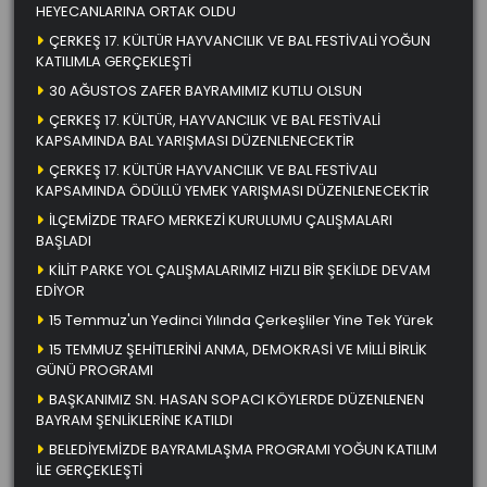
HEYECANLARINA ORTAK OLDU
ÇERKEŞ 17. KÜLTÜR HAYVANCILIK VE BAL FESTİVALİ YOĞUN
KATILIMLA GERÇEKLEŞTİ
30 AĞUSTOS ZAFER BAYRAMIMIZ KUTLU OLSUN
ÇERKEŞ 17. KÜLTÜR, HAYVANCILIK VE BAL FESTİVALİ
KAPSAMINDA BAL YARIŞMASI DÜZENLENECEKTİR
ÇERKEŞ 17. KÜLTÜR HAYVANCILIK VE BAL FESTİVALI
KAPSAMINDA ÖDÜLLÜ YEMEK YARIŞMASI DÜZENLENECEKTİR
İLÇEMİZDE TRAFO MERKEZİ KURULUMU ÇALIŞMALARI
BAŞLADI
KİLİT PARKE YOL ÇALIŞMALARIMIZ HIZLI BİR ŞEKİLDE DEVAM
EDİYOR
15 Temmuz'un Yedinci Yılında Çerkeşliler Yine Tek Yürek
15 TEMMUZ ŞEHİTLERİNİ ANMA, DEMOKRASİ VE MİLLİ BİRLİK
GÜNÜ PROGRAMI
BAŞKANIMIZ SN. HASAN SOPACI KÖYLERDE DÜZENLENEN
BAYRAM ŞENLİKLERİNE KATILDI
BELEDİYEMİZDE BAYRAMLAŞMA PROGRAMI YOĞUN KATILIM
İLE GERÇEKLEŞTİ