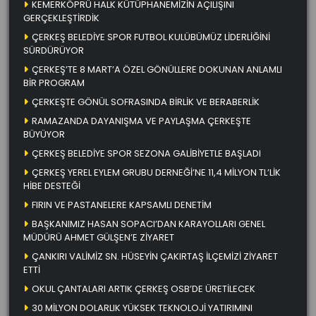
KEMERKÖPRÜ HALK KÜTÜPHANEMİZİN AÇILIŞINI
GERÇEKLEŞTİRDİK
ÇERKEŞ BELEDİYE SPOR FUTBOL KULÜBÜMÜZ LİDERLİĞİNİ
SÜRDÜRÜYOR
ÇERKEŞ’TE 8 MART’A ÖZEL GÖNÜLLERE DOKUNAN ANLAMLI
BİR PROGRAM
ÇERKEŞTE GÖNÜL SOFRASINDA BİRLİK VE BERABERLİK
RAMAZANDA DAYANIŞMA VE PAYLAŞMA ÇERKEŞTE
BÜYÜYOR
ÇERKEŞ BELEDİYE SPOR SEZONA GALİBİYETLE BAŞLADI
ÇERKEŞ YEREL EYLEM GRUBU DERNEĞİ’NE 11,4 MİLYON TL’LİK
HİBE DESTEĞİ
FIRIN VE PASTANELERE KAPSAMLI DENETİM
BAŞKANIMIZ HASAN SOPACI’DAN KARAYOLLARI GENEL
MÜDÜRÜ AHMET GÜLŞEN’E ZİYARET
ÇANKIRI VALİMİZ SN. HÜSEYİN ÇAKIRTAŞ İLÇEMİZİ ZİYARET
ETTİ
OKUL ÇANTALARI ARTIK ÇERKEŞ OSB’DE ÜRETİLECEK
30 MİLYON DOLARLIK YÜKSEK TEKNOLOJİ YATIRIMINI