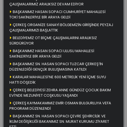
ÇALIŞMALARIMIZ ARALIKSIZ DEVAM EDİYOR
BAŞKANIMIZ HASAN SOPACI CUMHURİYET MAHALLESİ
TOKİ SAKİNLERİYLE BİR ARAYA GELDİ
ÇERKEŞ ORGANİZE SANAYİ BÖLGEMİZİN GİRİŞİNDE PEYZAJ
ÇALIŞMALARIMIZI BAŞLATTIK
BELEDİYEMİZ OT BİÇME ÇALIŞMALARINI ARALIKSIZ
SÜRDÜRÜYOR
BAŞKANIMIZ HASAN SOPACI ULUSU MAHALLESİ
SAKİNLERİYLE BİR ARAYA GELDİ
BAŞKANIMIZ SN. HASAN SOPACI TUZCAR ÇERKEŞ’İN
DÜZENLEDİĞİ GENÇLİK BULUŞMASINA KATILDI
KARALAR MAHALLESİ’NE 600 METRELİK YENİ İÇME SUYU
HATTI DÖŞEDİK
ÇERKEŞ BELEDİYESİ ZEHRA ANNE GÜNDÜZ ÇOCUK BAKIM
EVİ’NDE MEZUNİYET COŞKUSU YAŞANDI
ÇERKEŞ KAYMAKAMIMIZ EMİR OSMAN BULGURLUYA VEFA
PROGRAMI DÜZENLENDİ
BAŞKANIMIZ SN. HASAN SOPACI ÇEVRE ŞEHİRCİLİK VE
İKLİM DEĞİŞİKLİĞİ BAKANIMIZ SN. MURAT KURUMU ZİYARET
ETTİ