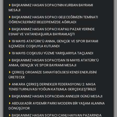
BAŞKANIMIZ HASAN SOPACI’NIN KURBAN BAYRAMI
MESAJI
BAŞKANIMIZ HASAN SOPACI GELECEĞİMİZİN TEMİNATI
ÖĞRENCİLERİMİZİ BELEDİYEMİZDE AĞIRLADI
BAŞKANIMIZ HASAN SOPACI KAPALI PAZAR YERİNDE
ESNAF VE VATANDAŞLARLA BAYRAMLAŞTI
19 MAYIS ATATÜRK’Ü ANMA, GENÇLİK VE SPOR BAYAMI
İLÇEMİZDE COŞKUYLA KUTLANDI
19 MAYIS COŞKUSU YÜZME YARIŞLARIYLA TAÇLANDI
BAŞKANIMIZ HASAN SOPACI’DAN 19 MAYIS ATATÜRK’Ü
ANMA, GENÇLİK VE SPOR BAYRAMI MESAJI
ÇERKEŞ ORGANİZE SANAYİ BÖLGESİ KENDİ ENERJİSİNİ
ÜRETECEK
ANKARA ÇERKEŞ DERNEKLER FEDERASYONU 2. MASA
TENİSİ TURNUVASI YOĞUN KATILIMLA GERÇEKLEŞTİRİLDİ
BAŞKANIMIZ HASAN SOPACIDAN ANNELER GÜNÜ MESAJI
ABDULKADİR AYDEMİR PARKI MODERN BİR YAŞAM ALANINA
DÖNÜŞÜYOR
BAŞKANIMIZ HASAN SOPACI CANLI HAYVAN PAZARINDA