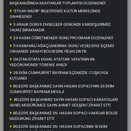
BAŞKANLIĞINDA MUHTARLAR TOPLANTISI DÜZENLENDİ
“EYVAH NADİR” BELEDİYEMİZ KÜLTÜR MERKEZİNDE
SAHNELENDİ
3 ARALIK DÜNYA ENGELLİLER GÜNÜNDE KARDEŞLERİMİZİ
YALNIZ BIRAKMADIK
24 KASIM ÖĞRETMENLER GÜNÜ PROGRAMI DÜZENLENDİ
11 KASIM MİLLİ AĞAÇLANDIRMA GÜNÜ VESİLESİYLE İLÇEMİZ
ORGANİZE SANAYİ BÖLGESİNE FİDAN DİKTİK
GAZİ MUSTAFA KEMAL ATATÜRK VEFATININ 86.
YILDÖNÜMÜNDE TÖRENLE ANILDI
29 EKİM CUMHURİYET BAYRAMI İLÇEMİZDE COŞKUYLA
KUTLANDI
BELEDİYE BAŞKANIMIZ SAYIN HASAN SOPACI’NIN 29 EKİM
CUMHURİYET BAYRAMI MESAJI
BELEDİYE BAŞKANIMIZ SAYIN HASAN SOPACI KARAYOLLARI
GENEL MÜDÜRÜMÜZ SAYIN AHMET GÜLŞEN’İ ZİYARET ETTİ
BELEDİYE BAŞKANIMIZ SN. HASAN SOPACI VAKIFLAR BÖLGE
MÜDÜRÜNÜ ZİYARET ETTİ
BELEDİYE BAŞKANIMIZ SN. HASAN SOPACININ 19 EKİM