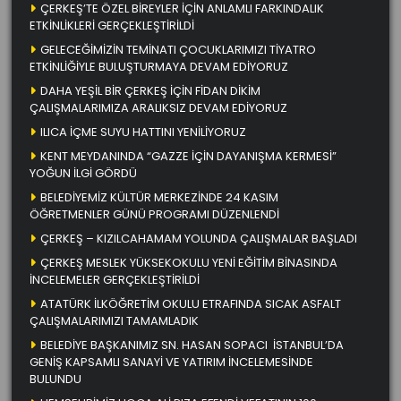
ÇERKEŞ’TE ÖZEL BİREYLER İÇİN ANLAMLI FARKINDALIK
ETKİNLİKLERİ GERÇEKLEŞTİRİLDİ
GELECEĞİMİZİN TEMİNATI ÇOCUKLARIMIZI TİYATRO
ETKİNLİĞİYLE BULUŞTURMAYA DEVAM EDİYORUZ
DAHA YEŞİL BİR ÇERKEŞ İÇİN FİDAN DİKİM
ÇALIŞMALARIMIZA ARALIKSIZ DEVAM EDİYORUZ
ILICA İÇME SUYU HATTINI YENİLİYORUZ
KENT MEYDANINDA “GAZZE İÇİN DAYANIŞMA KERMESİ”
YOĞUN İLGİ GÖRDÜ
BELEDİYEMİZ KÜLTÜR MERKEZİNDE 24 KASIM
ÖĞRETMENLER GÜNÜ PROGRAMI DÜZENLENDİ
ÇERKEŞ – KIZILCAHAMAM YOLUNDA ÇALIŞMALAR BAŞLADI
ÇERKEŞ MESLEK YÜKSEKOKULU YENİ EĞİTİM BİNASINDA
İNCELEMELER GERÇEKLEŞTİRİLDİ
ATATÜRK İLKÖĞRETİM OKULU ETRAFINDA SICAK ASFALT
ÇALIŞMALARIMIZI TAMAMLADIK
BELEDİYE BAŞKANIMIZ SN. HASAN SOPACI İSTANBUL’DA
GENİŞ KAPSAMLI SANAYİ VE YATIRIM İNCELEMESİNDE
BULUNDU