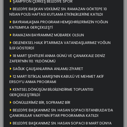
ŞAMPİYON ÇERKEŞ BELEDİYE SPOR
BELEDİYE BAŞKAN VEKİLİMİZ SN. RAMAZAN GÖKTEPE 10
NİSAN POLİS HAFTASI KUTLAMA ETKİNLİKLERİNE KATILDI
BAYRAMLAŞMA PROGRAMI HEMŞEHRİLERİMİZİN YOĞUN
KATILIMIYLA GERÇEKLEŞTİ
RAMAZAN BAYRAMIMIZ MÜBAREK OLSUN
GELENEKSEL HALK İFTARIMIZA VATANDAŞLARIMIZ YOĞUN
İLGİ GÖSTERDİ
18 MART ŞEHİTLERİ ANMA GÜNÜ VE ÇANAKKALE DENİZ
ZAFERİ’NİN 110. YILDÖNÜMÜ
SAĞLIK ÇALIŞANLARINA ANLAMLI ZİYARET
12 MART İSTİKLAL MARŞI’NIN KABULÜ VE MEHMET AKİF
ERSOY’U ANMA PROGRAMI
KENTSEL DÖNÜŞÜM BİLGİLENDİRME TOPLANTISI
GERÇEKLEŞTİRİLDİ
GÖNÜLLERİMİZ BİR, SOFRAMIZ BİR
BELEDİYE BAŞKANIMIZ SN. HASAN SOPACI İSTANBULDA’DA
ÇANKIRILILAR VAKFI’NIN İFTAR PROGRAMINA KATILDI
BELEDİYE BAŞKANIMIZ SN. HASAN SOPACI 8 MART DÜNYA