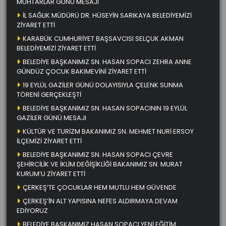
MUHTARLAR GÜNÜ MESAJI
İL SAĞLIK MÜDÜRÜ DR. HÜSEYİN SARIKAYA BELEDİYEMİZİ
ZİYARET ETTİ
KARABÜK CUMHURİYET BAŞSAVCISI SELÇUK AKMAN
BELEDİYEMİZİ ZİYARET ETTİ
BELEDİYE BAŞKANIMIZ SN. HASAN SOPACI ZEHRA ANNE
GÜNDÜZ ÇOCUK BAKIMEVİNİ ZİYARET ETTİ
19 EYLÜL GAZİLER GÜNÜ DOLAYISIYLA ÇELENK SUNMA
TÖRENİ GERÇEKLEŞTİ
BELEDİYE BAŞKANIMIZ SN. HASAN SOPACININ 19 EYLÜL
GAZİLER GÜNÜ MESAJI
KÜLTÜR VE TURİZM BAKANIMIZ SN. MEHMET NURİ ERSOY
İLÇEMİZİ ZİYARET ETTİ
BELEDİYE BAŞKANIMIZ SN. HASAN SOPACI ÇEVRE
ŞEHİRCİLİK VE İKLİM DEĞİŞİKLİĞİ BAKANIMIZ SN. MURAT
KURUM’U ZİYARET ETTİ
ÇERKEŞ’TE ÇOCUKLAR HEM MUTLU HEM GÜVENDE
ÇERKEŞ’İN ALT YAPISINA NEFES ALDIRMAYA DEVAM
EDİYORUZ
BELEDİYE BAŞKANIMIZ HASAN SOPACI YENİ EĞİTİM