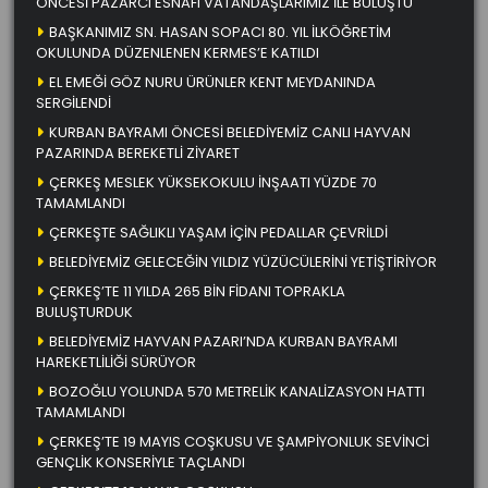
ÖNCESİ PAZARCI ESNAFI VATANDAŞLARIMIZ İLE BULUŞTU
BAŞKANIMIZ SN. HASAN SOPACI 80. YIL İLKÖĞRETİM
OKULUNDA DÜZENLENEN KERMES’E KATILDI
EL EMEĞİ GÖZ NURU ÜRÜNLER KENT MEYDANINDA
SERGİLENDİ
KURBAN BAYRAMI ÖNCESİ BELEDİYEMİZ CANLI HAYVAN
PAZARINDA BEREKETLİ ZİYARET
ÇERKEŞ MESLEK YÜKSEKOKULU İNŞAATI YÜZDE 70
TAMAMLANDI
ÇERKEŞTE SAĞLIKLI YAŞAM İÇİN PEDALLAR ÇEVRİLDİ
BELEDİYEMİZ GELECEĞİN YILDIZ YÜZÜCÜLERİNİ YETİŞTİRİYOR
ÇERKEŞ’TE 11 YILDA 265 BİN FİDANI TOPRAKLA
BULUŞTURDUK
BELEDİYEMİZ HAYVAN PAZARI’NDA KURBAN BAYRAMI
HAREKETLİLİĞİ SÜRÜYOR
BOZOĞLU YOLUNDA 570 METRELİK KANALİZASYON HATTI
TAMAMLANDI
ÇERKEŞ’TE 19 MAYIS COŞKUSU VE ŞAMPİYONLUK SEVİNCİ
GENÇLİK KONSERİYLE TAÇLANDI