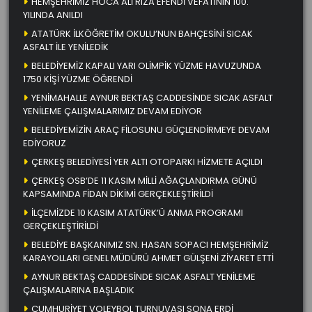
HEMŞEHRİMİZ HOCA ALİ RIZA EFENDİ VEFATININ 100.
YILINDA ANILDI
ATATÜRK İLKÖĞRETİM OKULU’NUN BAHÇESİNİ SICAK
ASFALT İLE YENİLEDİK
BELEDİYEMİZ KAPALI YARI OLİMPİK YÜZME HAVUZUNDA
1750 KİŞİ YÜZME ÖĞRENDİ
YENİMAHALLE AYNUR BEKTAŞ CADDESİNDE SICAK ASFALT
YENİLEME ÇALIŞMALARIMIZ DEVAM EDİYOR
BELEDİYEMİZİN ARAÇ FİLOSUNU GÜÇLENDİRMEYE DEVAM
EDİYORUZ
ÇERKEŞ BELEDİYESİ YER ALTI OTOPARKI HİZMETE AÇILDI
ÇERKEŞ OSB’DE 11 KASIM MİLLİ AĞAÇLANDIRMA GÜNÜ
KAPSAMINDA FİDAN DİKİMİ GERÇEKLEŞTİRİLDİ
İLÇEMİZDE 10 KASIM ATATÜRK’Ü ANMA PROGRAMI
GERÇEKLEŞTİRİLDİ
BELEDİYE BAŞKANIMIZ SN. HASAN SOPACI HEMŞEHRİMİZ
KARAYOLLARI GENEL MÜDÜRÜ AHMET GÜLŞENİ ZİYARET ETTİ
AYNUR BEKTAŞ CADDESİNDE SICAK ASFALT YENİLEME
ÇALIŞMALARINA BAŞLADIK
CUMHURİYET VOLEYBOL TURNUVASI SONA ERDİ