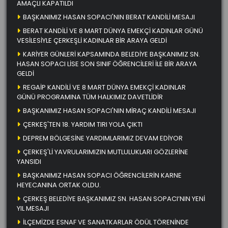
AMAÇLI KAPATILDI
BAŞKANIMIZ HASAN SOPACI'NIN BERAT KANDİLİ MESAJI
BERAT KANDİLİ VE 8 MART DÜNYA EMEKÇİ KADINLAR GÜNÜ
VESİLESİYLE ÇERKEŞLİ KADINLAR BİR ARAYA GELDİ
KARİYER GÜNLERİ KAPSAMINDA BELEDİYE BAŞKANIMIZ SN.
HASAN SOPACI LİSE SON SINIF ÖĞRENCİLERİ İLE BİR ARAYA
GELDİ
REGAİP KANDİLİ VE 8 MART DÜNYA EMEKÇİ KADINLAR
GÜNÜ PROGRAMINA TÜM HALKIMIZ DAVETLİDİR
BAŞKANIMIZ HASAN SOPACI'NIN MİRAÇ KANDİLİ MESAJI
ÇERKEŞ'TEN 18. YARDIM TIRI YOLA ÇIKTI
DEPREM BÖLGESİNE YARDIMLARIMIZ DEVAM EDİYOR
ÇERKEŞ'Lİ YAVRULARIMIZIN MUTLULUKLARI GÖZLERİNE
YANSIDI
BAŞKANIMIZ HASAN SOPACI ÖĞRENCİLERİN KARNE
HEYECANINA ORTAK OLDU.
ÇERKEŞ BELEDİYE BAŞKANIMIZ SN. HASAN SOPACI’NIN YENİ
YIL MESAJI
İLÇEMİZDE ESNAF VE SANATKARLAR ÖDÜL TÖRENİNDE