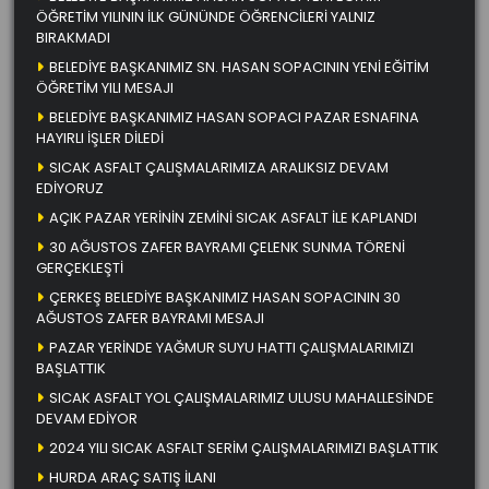
ÖĞRETİM YILININ İLK GÜNÜNDE ÖĞRENCİLERİ YALNIZ
BIRAKMADI
BELEDİYE BAŞKANIMIZ SN. HASAN SOPACININ YENİ EĞİTİM
ÖĞRETİM YILI MESAJI
BELEDİYE BAŞKANIMIZ HASAN SOPACI PAZAR ESNAFINA
HAYIRLI İŞLER DİLEDİ
SICAK ASFALT ÇALIŞMALARIMIZA ARALIKSIZ DEVAM
EDİYORUZ
AÇIK PAZAR YERİNİN ZEMİNİ SICAK ASFALT İLE KAPLANDI
30 AĞUSTOS ZAFER BAYRAMI ÇELENK SUNMA TÖRENİ
GERÇEKLEŞTİ
ÇERKEŞ BELEDİYE BAŞKANIMIZ HASAN SOPACININ 30
AĞUSTOS ZAFER BAYRAMI MESAJI
PAZAR YERİNDE YAĞMUR SUYU HATTI ÇALIŞMALARIMIZI
BAŞLATTIK
SICAK ASFALT YOL ÇALIŞMALARIMIZ ULUSU MAHALLESİNDE
DEVAM EDİYOR
2024 YILI SICAK ASFALT SERİM ÇALIŞMALARIMIZI BAŞLATTIK
HURDA ARAÇ SATIŞ İLANI