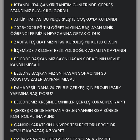
İSTANBUL’DA ÇANKIRI TANITIM GÜNLERİNDE ÇERKEŞ
STANDIMIZ BÜYÜK İLGİ GÖRDÜ
AHİLİK HAFTASI BU YIL ÇERKEŞ’TE COŞKUYLA KUTLANDI
2025-2026 EĞİTİM ÖĞRETİM YILINA BAŞLAYAN MİNİK
ÖĞRENCİLERİMİZİN HEYECANINA ORTAK OLDUK
ZABITA TEŞKİLATIMIZIN 199. KURULUŞ YILI KUTLU OLSUN
İLÇEMİZDE 7 KİLOMETRELİK YOL SOĞUK ASFALTLA KAPLANDI
BELEDİYE BAŞKANIMIZ SAYIN HASAN SOPACI’NIN MEVLİD
KANDİLİ MESAJI
BELEDİYE BAŞKANIMIZ SN. HASAN SOPACININ 30
AĞUSTOS ZAFER BAYRAMI MESAJI
DAHA YEŞİL, DAHA GÜZEL BİR ÇERKEŞ İÇİN PROJELİ PARK
YAPIMINA BAŞLIYORUZ
BELEDİYEMİZ KREŞİNDE MİNİKLER ÇERKEŞ KURABİYESİ YAPTI
ÇERKEŞ OSB’DE MEYDANA GELEN YANGIN KISA SÜREDE
KONTROL ALTINA ALINDI
ÇANKIRI KARATEKİN ÜNİVERSİTESİ REKTÖRÜ PROF. DR.
MEVLÜT KARATAŞ’A ZİYARET
VALİMİZ SAYIN MUSTAFA FIRAT TAŞOLAR’A ZİYARET