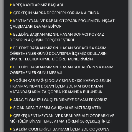
KREŞ KAYITLARIMIZ BAŞLADI
ÇERKEŞ’İN MARKA DEĞERLERİ KORUMA ALTINDA
KENT MEYDANI VE KAPALI OTOPARK PROJEMİZİN İNŞAAT
ÇALIŞMALARI DEVAM EDİYOR
BELEDİYE BAŞKANIMIZ SN. HASAN SOPACI POYRAZ
DÖNER'İN AÇILIŞINI GERÇEKLEŞTİRDİ
BELEDİYE BAŞKANIMIZ SN. HASAN SOPACI 24 KASIM
ÖĞRETMENLER GÜNÜ DOLAYISIYLA İLÇEMİZ OKULLARINI
ZİYARET EDEREK KIYMETLİ ÖĞRETMENLERİMİZİN
ÖĞRETMENLER GÜNÜNÜ KUTLADI
BELEDİYE BAŞKANIMIZ SN. HASAN SOPACI'NIN 24 KASIM
ÖĞRETMENLER GÜNÜ MESAJI
YOĞUN KAR YAĞIŞI DOLAYISIYLA D-100 KARAYOLUNUN
TIKANMASINDAN DOLAYI İLÇEMİZDE MAHSUR KALAN
VATANDAŞLARIMIZA ÇORBA İKRAMINDA BULUNDUK
ARAÇ FİLOMUZU GÜÇLENDİRMEYE DEVAM EDİYORUZ
SICAK ASFALT SERİM ÇALIŞMALARIMIZI BAŞLATTIK
ÇERKEŞ KENT MEYDANI VE KAPALI YER ALTI OTOPARKI VE
MÜFTÜLÜK BİNASI TEMEL ATMA TÖRENİ GERÇEKLEŞTİRİLDİ
29 EKİM CUMHURİYET BAYRAMI İLÇEMİZDE COŞKUYLA