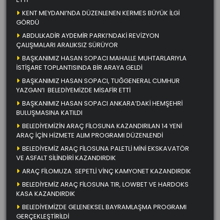
KENT MEYDANI’NDA DÜZENLENEN KERMES BÜYÜK İLGİ
GÖRDÜ
ABDULKADİR AYDEMİR PARKI’NDAKİ REVİZYON
ÇALIŞMALARI ARALIKSIZ SÜRÜYOR
BAŞKANIMIZ HASAN SOPACI MAHALLE MUHTARLARIYLA
İSTİŞARE TOPLANTISINDA BİR ARAYA GELDİ
BAŞKANIMIZ HASAN SOPACI, TUĞGENERAL CUMHUR
YAZGAN’I BELEDİYEMİZDE MİSAFİR ETTİ
BAŞKANIMIZ HASAN SOPACI ANKARA’DAKİ HEMŞEHRİ
BULUŞMASINA KATILDI
BELEDİYEMİZİN ARAÇ FİLOSUNA KAZANDIRILAN 14 YENİ
ARAÇ İÇİN HİZMETE ALIM PROGRAMI DÜZENLENDİ
BELEDİYEMİZ ARAÇ FİLOSUNA PALETLİ MİNİ EKSKAVATÖR
VE ASFALT SİLİNDİRİ KAZANDIRDIK
ARAÇ FİLOMUZA SEPETLİ VİNÇ KAMYONET KAZANDIRDIK
BELEDİYEMİZ ARAÇ FİLOSUNA TIR, LOWBET VE HARDOKS
KASA KAZANDIRDIK
BELEDİYEMİZDE GELENEKSEL BAYRAMLAŞMA PROGRAMI
GERÇEKLEŞTİRİLDİ