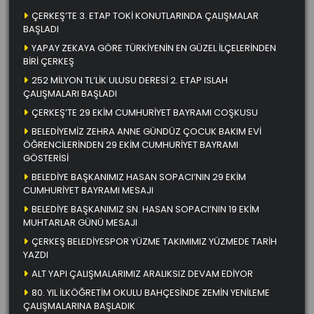
ÇERKEŞ’TE 3. ETAP TOKİ KONUTLARINDA ÇALIŞMALAR
BAŞLADI
YAPAY ZEKAYA GÖRE TÜRKİYENİN EN GÜZEL İLÇELERİNDEN
BİRİ ÇERKEŞ
252 MİLYON TL’LİK ULUSU DERESİ 2. ETAP ISLAH
ÇALIŞMALARI BAŞLADI
ÇERKEŞ’TE 29 EKİM CUMHURİYET BAYRAMI COŞKUSU
BELEDİYEMİZ ZEHRA ANNE GÜNDÜZ ÇOCUK BAKIM EVİ
ÖĞRENCİLERİNDEN 29 EKİM CUMHURİYET BAYRAMI
GÖSTERİSİ
BELEDİYE BAŞKANIMIZ HASAN SOPACI’NIN 29 EKİM
CUMHURİYET BAYRAMI MESAJI
BELEDİYE BAŞKANIMIZ SN. HASAN SOPACI’NIN 19 EKİM
MUHTARLAR GÜNÜ MESAJI
ÇERKEŞ BELEDİYESPOR YÜZME TAKIMIMIZ YÜZMEDE TARİH
YAZDI
ALT YAPI ÇALIŞMALARIMIZ ARALIKSIZ DEVAM EDİYOR
80. YIL İLKÖĞRETİM OKULU BAHÇESİNDE ZEMİN YENİLEME
ÇALIŞMALARINA BAŞLADIK