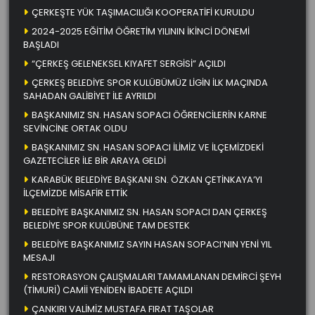
ÇERKEŞTE YÜK TAŞIMACILIĞI KOOPERATİFİ KURULDU
2024-2025 EĞİTİM ÖĞRETİM YILININ İKİNCİ DÖNEMİ
BAŞLADI
“ÇERKEŞ GELENEKSEL KIYAFET SERGİSİ” AÇILDI
ÇERKEŞ BELEDİYE SPOR KULÜBÜMÜZ LİGİN İLK MAÇINDA
SAHADAN GALİBİYET İLE AYRILDI
BAŞKANIMIZ SN. HASAN SOPACI ÖĞRENCİLERİN KARNE
SEVİNCİNE ORTAK OLDU
BAŞKANIMIZ SN. HASAN SOPACI İLİMİZ VE İLÇEMİZDEKİ
GAZETECİLER İLE BİR ARAYA GELDİ
KARABÜK BELEDİYE BAŞKANI SN. ÖZKAN ÇETİNKAYA’YI
İLÇEMİZDE MİSAFİR ETTİK
BELEDİYE BAŞKANIMIZ SN. HASAN SOPACI DAN ÇERKEŞ
BELEDİYE SPOR KULÜBÜNE TAM DESTEK
BELEDİYE BAŞKANIMIZ SAYIN HASAN SOPACI’NIN YENİ YIL
MESAJI
RESTORASYON ÇALIŞMALARI TAMAMLANAN DEMİRCİ ŞEYH
(TİMURİ) CAMİİ YENİDEN İBADETE AÇILDI
ÇANKIRI VALİMİZ MUSTAFA FIRAT TAŞOLAR