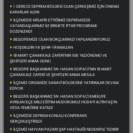
1. DERECE DEPREM BÖLGESİ OLAN ÇERKEŞİMİZ İÇİN ÖNEMLİ
KARARLAR ALDIK
İLÇEMİZDE MİSAFİR ETTİĞİMİZ DEPREMZEDE
VATANDAŞLARIMIZ İLE BİRLİKTE İFTAR PROGRAMI
DÜZENLENDİ
BELEDİYEMİZE OLAN BORÇLARINIZI YAPILANDIRIYORUZ
HOŞGELDİN YA ŞEHR-İ RAMAZAN
18 MART ÇANAKKALE ZAFERİ’NİN 108. YILDÖNÜMÜ VE
ŞEHİTLERİ ANMA GÜNÜ
BELEDİYE BAŞKANIMIZ SN. HASAN SOPACI'NIN 18 MART
ÇANAKKALE ZAFERİ VE ŞEHİTLERİ ANMA MESAJI
İLÇEMİZ ORGANİZE SANAYİ BÖLGESİNE YATIRIMLAR DEVAM
EDİYOR
BELEDİYE BAŞKANIMIZ SN. HASAN SOPACI EMEKLİYE
AYRILAN İLÇE MİLLİ EĞİTİM MÜDÜRÜMÜZ HÜDAYİ ALTINTAŞ'IN
VEDA YEMEĞİNE KATILDI
İLÇEMİZDE DEPREM KONULU KONFERANS
GERÇEKLEŞTİRİLDİ
İLÇEMİZ HAYVAN PAZARI ŞAP HASTALIĞI NEDENİYLE TEDBİR