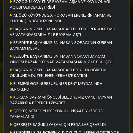
BOZOĞLU KÖYÜ’NDE BAYRAMLAŞMA VE KÖY KONAĞI
AÇILIŞI GERÇEKLEŞTİRİLDİ
ALİÖZÜ KÖYÜ’NDE 26. HOROSAN ERENLERİNİ ANMA VE
KÜLTÜR ŞENLİĞİ DÜZENLENDİ
BAŞKANIMIZ SN. HASAN SOPACI BELEDİYE PERSONELİMİZ
VE VATANDAŞLARIMIZ İLE BAYRAMLAŞTI
BELEDİYE BAŞKANIMIZ SN. HASAN SOPACI’NIN KURBAN
BAYRAMI MESAJI
BELEDİYE BAŞKANIMIZ SN. HASAN SOPACI BAYRAM
ÖNCESİ PAZARCI ESNAFI VATANDAŞLARIMIZ İLE BULUŞTU
BAŞKANIMIZ SN. HASAN SOPACI 80. YIL İLKÖĞRETİM
OKULUNDA DÜZENLENEN KERMES’E KATILDI
EL EMEĞİ GÖZ NURU ÜRÜNLER KENT MEYDANINDA
SERGİLENDİ
KURBAN BAYRAMI ÖNCESİ BELEDİYEMİZ CANLI HAYVAN
PAZARINDA BEREKETLİ ZİYARET
ÇERKEŞ MESLEK YÜKSEKOKULU İNŞAATI YÜZDE 70
TAMAMLANDI
ÇERKEŞTE SAĞLIKLI YAŞAM İÇİN PEDALLAR ÇEVRİLDİ
BELEDİYEMİZ GELECEĞİN YILDIZ YÜZÜCÜLERİNİ YETİŞTİRİYOR