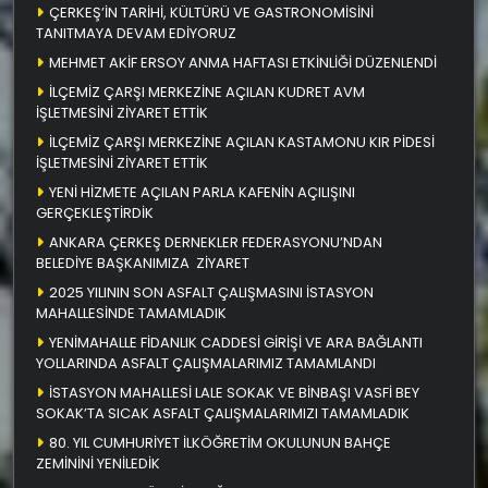
ÇERKEŞ’İN TARİHİ, KÜLTÜRÜ VE GASTRONOMİSİNİ
TANITMAYA DEVAM EDİYORUZ
MEHMET AKİF ERSOY ANMA HAFTASI ETKİNLİĞİ DÜZENLENDİ
İLÇEMİZ ÇARŞI MERKEZİNE AÇILAN KUDRET AVM
İŞLETMESİNİ ZİYARET ETTİK
İLÇEMİZ ÇARŞI MERKEZİNE AÇILAN KASTAMONU KIR PİDESİ
İŞLETMESİNİ ZİYARET ETTİK
YENİ HİZMETE AÇILAN PARLA KAFENİN AÇILIŞINI
GERÇEKLEŞTİRDİK
ANKARA ÇERKEŞ DERNEKLER FEDERASYONU’NDAN
BELEDİYE BAŞKANIMIZA ZİYARET
2025 YILININ SON ASFALT ÇALIŞMASINI İSTASYON
MAHALLESİNDE TAMAMLADIK
YENİMAHALLE FİDANLIK CADDESİ GİRİŞİ VE ARA BAĞLANTI
YOLLARINDA ASFALT ÇALIŞMALARIMIZ TAMAMLANDI
İSTASYON MAHALLESİ LALE SOKAK VE BİNBAŞI VASFİ BEY
SOKAK’TA SICAK ASFALT ÇALIŞMALARIMIZI TAMAMLADIK
80. YIL CUMHURİYET İLKÖĞRETİM OKULUNUN BAHÇE
ZEMİNİNİ YENİLEDİK