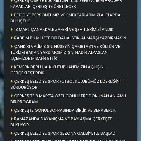
ÇERKEŞ OSB’YE 500 MİLYON TL’LİK YENİ YATIRIM –RÖGAR
KAPAKLARI ÇERKEŞ’TE ÜRETİLECEK
BELEDİYE PERSONELİMİZ VE EMEKTARLARIMIZLA İFTARDA
BULUŞTUK
18 MART ÇANAKKALE ZAFERİ VE ŞEHİTLERİMİZİ ANDIK
RABBİM BU MİLLETE BİR DAHA İSTİKLAL MARŞI YAZDIRMASIN
ÇANKIRI VALİMİZ SN. HÜSEYİN ÇAKIRTAŞ’I VE KÜLTÜR VE
TURİZM BAKAN YARDIMCIMIZ SN. NADİR ALPASLAN’I
İLÇEMİZDE MİSAFİR ETTİK
KEMERKÖPRÜ HALK KÜTÜPHANEMİZİN AÇILIŞINI
GERÇEKLEŞTİRDİK
ÇERKEŞ BELEDİYE SPOR FUTBOL KULÜBÜMÜZ LİDERLİĞİNİ
SÜRDÜRÜYOR
ÇERKEŞ’TE 8 MART’A ÖZEL GÖNÜLLERE DOKUNAN ANLAMLI
BİR PROGRAM
ÇERKEŞTE GÖNÜL SOFRASINDA BİRLİK VE BERABERLİK
RAMAZANDA DAYANIŞMA VE PAYLAŞMA ÇERKEŞTE
BÜYÜYOR
ÇERKEŞ BELEDİYE SPOR SEZONA GALİBİYETLE BAŞLADI