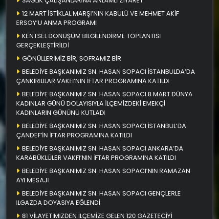
SAĞLIK ÇALIŞANLARINA ANLAMLI ZİYARET
12 MART İSTİKLAL MARŞI’NIN KABULÜ VE MEHMET AKİF
ERSOY’U ANMA PROGRAMI
KENTSEL DÖNÜŞÜM BİLGİLENDİRME TOPLANTISI
GERÇEKLEŞTİRİLDİ
GÖNÜLLERİMİZ BİR, SOFRAMIZ BİR
BELEDİYE BAŞKANIMIZ SN. HASAN SOPACI İSTANBULDA’DA
ÇANKIRILILAR VAKFI’NIN İFTAR PROGRAMINA KATILDI
BELEDİYE BAŞKANIMIZ SN. HASAN SOPACI 8 MART DÜNYA
KADINLAR GÜNÜ DOLAYISIYLA İLÇEMİZDEKİ EMEKÇİ
KADINLARIN GÜNÜNÜ KUTLADI
BELEDİYE BAŞKANIMIZ SN. HASAN SOPACI İSTANBUL’DA
ÇANDEF’İN İFTAR PROGRAMINA KATILDI
BELEDİYE BAŞKANIMIZ SN. HASAN SOPACI ANKARA’DA
KARABÜKLÜLER VAKFI’NIN İFTAR PROGRAMINA KATILDI
BELEDİYE BAŞKANIMIZ SN. HASAN SOPACI’NIN RAMAZAN
AYI MESAJI
BELEDİYE BAŞKANIMIZ SN. HASAN SOPACI GENÇLERLE
ILGAZDA DOYASIYA EĞLENDİ
81 VİLAYETİMİZDEN İLÇEMİZE GELEN 120 GAZETECİYİ