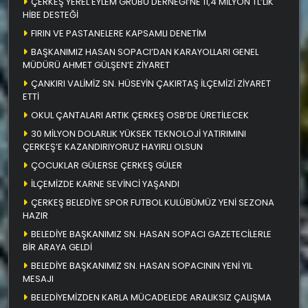
ÇERKEŞ YEREL EYLEM GRUBU DERNEĞİ’NE 11,4 MİLYON TL’LİK
HİBE DESTEĞİ
FIRIN VE PASTANELERE KAPSAMLI DENETİM
BAŞKANIMIZ HASAN SOPACI’DAN KARAYOLLARI GENEL
MÜDÜRÜ AHMET GÜLŞEN’E ZİYARET
ÇANKIRI VALİMİZ SN. HÜSEYİN ÇAKIRTAŞ İLÇEMİZİ ZİYARET
ETTİ
OKUL ÇANTALARI ARTIK ÇERKEŞ OSB’DE ÜRETİLECEK
30 MİLYON DOLARLIK YÜKSEK TEKNOLOJİ YATIRIMINI
ÇERKEŞ’E KAZANDIRIYORUZ HAYIRLI OLSUN
ÇOCUKLAR GÜLERSE ÇERKEŞ GÜLER
İLÇEMİZDE KARNE SEVİNCİ YAŞANDI
ÇERKEŞ BELEDİYE SPOR FUTBOL KULÜBÜMÜZ YENİ SEZONA
HAZIR
BELEDİYE BAŞKANIMIZ SN. HASAN SOPACI GAZETECİLERLE
BİR ARAYA GELDİ
BELEDİYE BAŞKANIMIZ SN. HASAN SOPACININ YENİ YIL
MESAJI
BELEDİYEMİZDEN KARLA MÜCADELEDE ARALIKSIZ ÇALIŞMA