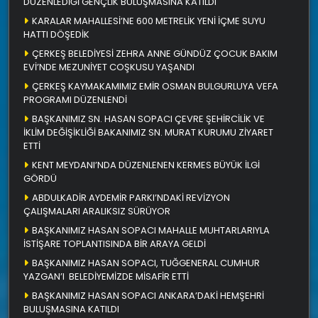
DÜZENLEDİĞİ GENÇLİK BULUŞMASINA KATILDI
KARALAR MAHALLESİ’NE 600 METRELİK YENİ İÇME SUYU
HATTI DÖŞEDİK
ÇERKEŞ BELEDİYESİ ZEHRA ANNE GÜNDÜZ ÇOCUK BAKIM
EVİ’NDE MEZUNİYET COŞKUSU YAŞANDI
ÇERKEŞ KAYMAKAMIMIZ EMİR OSMAN BULGURLUYA VEFA
PROGRAMI DÜZENLENDİ
BAŞKANIMIZ SN. HASAN SOPACI ÇEVRE ŞEHİRCİLİK VE
İKLİM DEĞİŞİKLİĞİ BAKANIMIZ SN. MURAT KURUMU ZİYARET
ETTİ
KENT MEYDANI’NDA DÜZENLENEN KERMES BÜYÜK İLGİ
GÖRDÜ
ABDULKADİR AYDEMİR PARKI’NDAKİ REVİZYON
ÇALIŞMALARI ARALIKSIZ SÜRÜYOR
BAŞKANIMIZ HASAN SOPACI MAHALLE MUHTARLARIYLA
İSTİŞARE TOPLANTISINDA BİR ARAYA GELDİ
BAŞKANIMIZ HASAN SOPACI, TUĞGENERAL CUMHUR
YAZGAN’I BELEDİYEMİZDE MİSAFİR ETTİ
BAŞKANIMIZ HASAN SOPACI ANKARA’DAKİ HEMŞEHRİ
BULUŞMASINA KATILDI