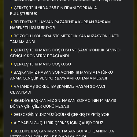
ÇERKEŞ’TE 11 YILDA 265 BİN FİDANI TOPRAKLA
BULUŞTURDUK
BELEDİYEMİZ HAYVAN PAZARI’NDA KURBAN BAYRAMI
HAREKETLİLİĞİ SÜRÜYOR
BOZOĞLU YOLUNDA 570 METRELİK KANALİZASYON HATTI
TAMAMLANDI
ÇERKEŞ’TE 19 MAYIS COŞKUSU VE ŞAMPİYONLUK SEVİNCİ
GENÇLİK KONSERİYLE TAÇLANDI
ÇERKEŞ’TE 19 MAYIS COŞKUSU
BAŞKANIMIZ HASAN SOPACI’NIN 19 MAYIS ATATÜRKÜ
ANMA GENÇLİK VE SPOR BAYRAMI KUTLAMA MESAJI
VATANDAŞ SORDU, BAŞKANIMIZ HASAN SOPACI
CEVAPLADI
BELEDİYE BAŞKANIMIZ SN. HASAN SOPACI’NIN 14 MAYIS
DÜNYA ÇİFTÇİLER GÜNÜ MESAJI
GELECEĞİN YILDIZ YÜZÜCÜLERİ ÇERKEŞTE YETİŞİYOR
ALT YAPISI GÜÇLÜ BİR ÇERKEŞ İÇİN ÇALIŞIYORUZ
BELEDİYE BAŞKANIMIZ SN. HASAN SOPACI ÇANKIRI DA
VETERİNER HEKİMLER İLE BİR ARAYA GELDİ