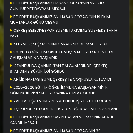
BELEDİYE BAŞKANIMIZ HASAN SOPACI’NIN 29 EKİM
CUMHURİYET BAYRAMI MESAJI
BELEDİYE BAŞKANIMIZ SN. HASAN SOPACI’NIN 19 EKİM
MUHTARLAR GÜNÜ MESAJI
ÇERKEŞ BELEDİYESPOR YÜZME TAKIMIMIZ YÜZMEDE TARİH
YAZDI
ALT YAPI ÇALIŞMALARIMIZ ARALIKSIZ DEVAM EDİYOR
80. YIL İLKÖĞRETİM OKULU BAHÇESİNDE ZEMİN YENİLEME
ÇALIŞMALARINA BAŞLADIK
İSTANBUL’DA ÇANKIRI TANITIM GÜNLERİNDE ÇERKEŞ
STANDIMIZ BÜYÜK İLGİ GÖRDÜ
AHİLİK HAFTASI BU YIL ÇERKEŞ’TE COŞKUYLA KUTLANDI
2025-2026 EĞİTİM ÖĞRETİM YILINA BAŞLAYAN MİNİK
ÖĞRENCİLERİMİZİN HEYECANINA ORTAK OLDUK
ZABITA TEŞKİLATIMIZIN 199. KURULUŞ YILI KUTLU OLSUN
İLÇEMİZDE 7 KİLOMETRELİK YOL SOĞUK ASFALTLA KAPLANDI
BELEDİYE BAŞKANIMIZ SAYIN HASAN SOPACI’NIN MEVLİD
KANDİLİ MESAJI
BELEDİYE BAŞKANIMIZ SN. HASAN SOPACININ 30