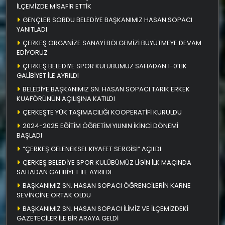
İLÇEMİZDE MİSAFİR ETTİK
GENÇLER SORDU BELEDİYE BAŞKANIMIZ HASAN SOPACI
YANITLADI
ÇERKEŞ ORGANİZE SANAYİ BÖLGEMİZİ BÜYÜTMEYE DEVAM
EDİYORUZ
ÇERKEŞ BELEDİYE SPOR KULÜBÜMÜZ SAHADAN 1-0’LIK
GALİBİYET İLE AYRILDI
BELEDİYE BAŞKANIMIZ SN. HASAN SOPACI TARIK ERKEK
KUAFÖRÜNÜN AÇILIŞINA KATILDI
ÇERKEŞTE YÜK TAŞIMACILIĞI KOOPERATİFİ KURULDU
2024-2025 EĞİTİM ÖĞRETİM YILININ İKİNCİ DÖNEMİ
BAŞLADI
“ÇERKEŞ GELENEKSEL KIYAFET SERGİSİ” AÇILDI
ÇERKEŞ BELEDİYE SPOR KULÜBÜMÜZ LİGİN İLK MAÇINDA
SAHADAN GALİBİYET İLE AYRILDI
BAŞKANIMIZ SN. HASAN SOPACI ÖĞRENCİLERİN KARNE
SEVİNCİNE ORTAK OLDU
BAŞKANIMIZ SN. HASAN SOPACI İLİMİZ VE İLÇEMİZDEKİ
GAZETECİLER İLE BİR ARAYA GELDİ