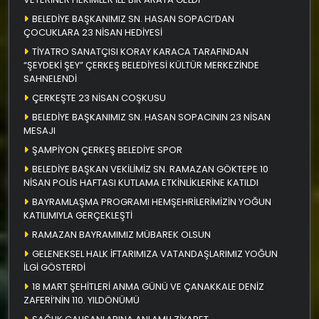
BELEDİYE BAŞKANIMIZ SN. HASAN SOPACI’DAN
ÇOCUKLARA 23 NİSAN HEDİYESİ
TİYATRO SANATÇISI KORAY KARACA TARAFINDAN
“ŞEYDEKİ ŞEY” ÇERKEŞ BELEDİYESİ KÜLTÜR MERKEZİNDE
SAHNELENDİ
ÇERKEŞTE 23 NİSAN COŞKUSU
BELEDİYE BAŞKANIMIZ SN. HASAN SOPACININ 23 NİSAN
MESAJI
ŞAMPİYON ÇERKEŞ BELEDİYE SPOR
BELEDİYE BAŞKAN VEKİLİMİZ SN. RAMAZAN GÖKTEPE 10
NİSAN POLİS HAFTASI KUTLAMA ETKİNLİKLERİNE KATILDI
BAYRAMLAŞMA PROGRAMI HEMŞEHRİLERİMİZİN YOĞUN
KATILIMIYLA GERÇEKLEŞTİ
RAMAZAN BAYRAMIMIZ MÜBAREK OLSUN
GELENEKSEL HALK İFTARIMIZA VATANDAŞLARIMIZ YOĞUN
İLGİ GÖSTERDİ
18 MART ŞEHİTLERİ ANMA GÜNÜ VE ÇANAKKALE DENİZ
ZAFERİ’NİN 110. YILDÖNÜMÜ