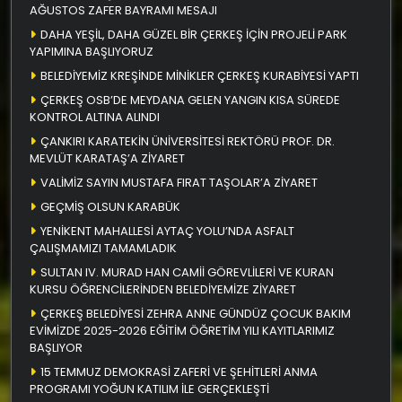
AĞUSTOS ZAFER BAYRAMI MESAJI
DAHA YEŞİL, DAHA GÜZEL BİR ÇERKEŞ İÇİN PROJELİ PARK
YAPIMINA BAŞLIYORUZ
BELEDİYEMİZ KREŞİNDE MİNİKLER ÇERKEŞ KURABİYESİ YAPTI
ÇERKEŞ OSB’DE MEYDANA GELEN YANGIN KISA SÜREDE
KONTROL ALTINA ALINDI
ÇANKIRI KARATEKİN ÜNİVERSİTESİ REKTÖRÜ PROF. DR.
MEVLÜT KARATAŞ’A ZİYARET
VALİMİZ SAYIN MUSTAFA FIRAT TAŞOLAR’A ZİYARET
GEÇMİŞ OLSUN KARABÜK
YENİKENT MAHALLESİ AYTAÇ YOLU’NDA ASFALT
ÇALIŞMAMIZI TAMAMLADIK
SULTAN IV. MURAD HAN CAMİİ GÖREVLİLERİ VE KURAN
KURSU ÖĞRENCİLERİNDEN BELEDİYEMİZE ZİYARET
ÇERKEŞ BELEDİYESİ ZEHRA ANNE GÜNDÜZ ÇOCUK BAKIM
EVİMİZDE 2025-2026 EĞİTİM ÖĞRETİM YILI KAYITLARIMIZ
BAŞLIYOR
15 TEMMUZ DEMOKRASİ ZAFERİ VE ŞEHİTLERİ ANMA
PROGRAMI YOĞUN KATILIM İLE GERÇEKLEŞTİ