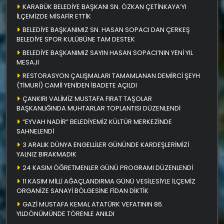
KARABÜK BELEDİYE BAŞKANI SN. ÖZKAN ÇETİNKAYA’YI
İLÇEMİZDE MİSAFİR ETTİK
BELEDİYE BAŞKANIMIZ SN. HASAN SOPACI DAN ÇERKEŞ
BELEDİYE SPOR KULÜBÜNE TAM DESTEK
BELEDİYE BAŞKANIMIZ SAYIN HASAN SOPACI’NIN YENİ YIL
MESAJI
RESTORASYON ÇALIŞMALARI TAMAMLANAN DEMİRCİ ŞEYH
(TİMURİ) CAMİİ YENİDEN İBADETE AÇILDI
ÇANKIRI VALİMİZ MUSTAFA FIRAT TAŞOLAR
BAŞKANLIĞINDA MUHTARLAR TOPLANTISI DÜZENLENDİ
“EYVAH NADİR” BELEDİYEMİZ KÜLTÜR MERKEZİNDE
SAHNELENDİ
3 ARALIK DÜNYA ENGELLİLER GÜNÜNDE KARDEŞLERİMİZİ
YALNIZ BIRAKMADIK
24 KASIM ÖĞRETMENLER GÜNÜ PROGRAMI DÜZENLENDİ
11 KASIM MİLLİ AĞAÇLANDIRMA GÜNÜ VESİLESİYLE İLÇEMİZ
ORGANİZE SANAYİ BÖLGESİNE FİDAN DİKTİK
GAZİ MUSTAFA KEMAL ATATÜRK VEFATININ 86.
YILDÖNÜMÜNDE TÖRENLE ANILDI