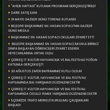
"AHİLİK HAFTASI" KUTLAMA PROGRAMI GERÇEKLEŞTİRİLDİ
DAİRE SATIŞ İLANI
19 MAYIS GAZİLER GÜNÜ TÖRENLE KUTLANDI
BELEDİYE BAŞKANIMIZ SN. HASAN SOPACI'NIN GAZİLER
GÜNÜ MESAJI
BAŞKANIMIZ SN. HASAN SOPACI OKULLARI ZİYARET ETTİ
BELEDİYE BAŞKANIMIZ SN. HASAN SOPACI İLKOKUL BİRİNCİ
SINIFA BAŞLAYAN ÖĞRENCİLERİ ZİYARET EDEREK
HEYECANLARINA ORTAK OLDU
ÇERKEŞ 17. KÜLTÜR HAYVANCILIK VE BAL FESTİVALİ YOĞUN
KATILIMLA GERÇEKLEŞTİ
30 AĞUSTOS ZAFER BAYRAMIMIZ KUTLU OLSUN
ÇERKEŞ 17. KÜLTÜR, HAYVANCILIK VE BAL FESTİVALİ
KAPSAMINDA BAL YARIŞMASI DÜZENLENECEKTİR
ÇERKEŞ 17. KÜLTÜR HAYVANCILIK VE BAL FESTİVALI
KAPSAMINDA ÖDÜLLÜ YEMEK YARIŞMASI DÜZENLENECEKTİR
İLÇEMİZDE TRAFO MERKEZİ KURULUMU ÇALIŞMALARI
BAŞLADI