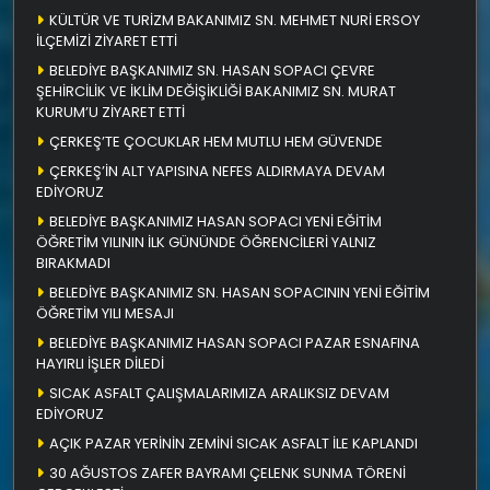
KÜLTÜR VE TURİZM BAKANIMIZ SN. MEHMET NURİ ERSOY
İLÇEMİZİ ZİYARET ETTİ
BELEDİYE BAŞKANIMIZ SN. HASAN SOPACI ÇEVRE
ŞEHİRCİLİK VE İKLİM DEĞİŞİKLİĞİ BAKANIMIZ SN. MURAT
KURUM’U ZİYARET ETTİ
ÇERKEŞ’TE ÇOCUKLAR HEM MUTLU HEM GÜVENDE
ÇERKEŞ’İN ALT YAPISINA NEFES ALDIRMAYA DEVAM
EDİYORUZ
BELEDİYE BAŞKANIMIZ HASAN SOPACI YENİ EĞİTİM
ÖĞRETİM YILININ İLK GÜNÜNDE ÖĞRENCİLERİ YALNIZ
BIRAKMADI
BELEDİYE BAŞKANIMIZ SN. HASAN SOPACININ YENİ EĞİTİM
ÖĞRETİM YILI MESAJI
BELEDİYE BAŞKANIMIZ HASAN SOPACI PAZAR ESNAFINA
HAYIRLI İŞLER DİLEDİ
SICAK ASFALT ÇALIŞMALARIMIZA ARALIKSIZ DEVAM
EDİYORUZ
AÇIK PAZAR YERİNİN ZEMİNİ SICAK ASFALT İLE KAPLANDI
30 AĞUSTOS ZAFER BAYRAMI ÇELENK SUNMA TÖRENİ