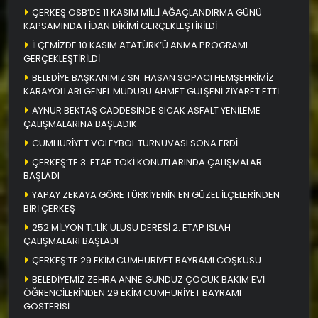
ÇERKEŞ OSB’DE 11 KASIM MİLLİ AĞAÇLANDIRMA GÜNÜ
KAPSAMINDA FİDAN DİKİMİ GERÇEKLEŞTİRİLDİ
İLÇEMİZDE 10 KASIM ATATÜRK’Ü ANMA PROGRAMI
GERÇEKLEŞTİRİLDİ
BELEDİYE BAŞKANIMIZ SN. HASAN SOPACI HEMŞEHRİMİZ
KARAYOLLARI GENEL MÜDÜRÜ AHMET GÜLŞENİ ZİYARET ETTİ
AYNUR BEKTAŞ CADDESİNDE SICAK ASFALT YENİLEME
ÇALIŞMALARINA BAŞLADIK
CUMHURİYET VOLEYBOL TURNUVASI SONA ERDİ
ÇERKEŞ’TE 3. ETAP TOKİ KONUTLARINDA ÇALIŞMALAR
BAŞLADI
YAPAY ZEKAYA GÖRE TÜRKİYENİN EN GÜZEL İLÇELERİNDEN
BİRİ ÇERKEŞ
252 MİLYON TL’LİK ULUSU DERESİ 2. ETAP ISLAH
ÇALIŞMALARI BAŞLADI
ÇERKEŞ’TE 29 EKİM CUMHURİYET BAYRAMI COŞKUSU
BELEDİYEMİZ ZEHRA ANNE GÜNDÜZ ÇOCUK BAKIM EVİ
ÖĞRENCİLERİNDEN 29 EKİM CUMHURİYET BAYRAMI
GÖSTERİSİ