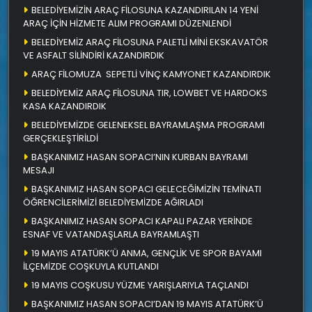
BELEDİYEMİZİN ARAÇ FİLOSUNA KAZANDIRILAN 14 YENİ
ARAÇ İÇİN HİZMETE ALIM PROGRAMI DÜZENLENDİ
BELEDİYEMİZ ARAÇ FİLOSUNA PALETLİ MİNİ EKSKAVATÖR
VE ASFALT SİLİNDİRİ KAZANDIRDIK
ARAÇ FİLOMUZA SEPETLİ VİNÇ KAMYONET KAZANDIRDIK
BELEDİYEMİZ ARAÇ FİLOSUNA TIR, LOWBET VE HARDOKS
KASA KAZANDIRDIK
BELEDİYEMİZDE GELENEKSEL BAYRAMLAŞMA PROGRAMI
GERÇEKLEŞTİRİLDİ
BAŞKANIMIZ HASAN SOPACI’NIN KURBAN BAYRAMI
MESAJI
BAŞKANIMIZ HASAN SOPACI GELECEĞİMİZİN TEMİNATI
ÖĞRENCİLERİMİZİ BELEDİYEMİZDE AĞIRLADI
BAŞKANIMIZ HASAN SOPACI KAPALI PAZAR YERİNDE
ESNAF VE VATANDAŞLARLA BAYRAMLAŞTI
19 MAYIS ATATÜRK’Ü ANMA, GENÇLİK VE SPOR BAYAMI
İLÇEMİZDE COŞKUYLA KUTLANDI
19 MAYIS COŞKUSU YÜZME YARIŞLARIYLA TAÇLANDI
BAŞKANIMIZ HASAN SOPACI’DAN 19 MAYIS ATATÜRK’Ü