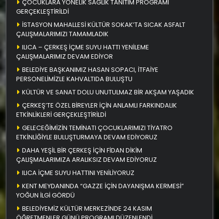
ÇOCUKLARA YÖNELİK SAĞLIK TANITIM PROGRAMI
GERÇEKLEŞTİRİLDİ
İSTASYON MAHALLESİ KÜLTÜR SOKAK’TA SICAK ASFALT
ÇALIŞMALARIMIZI TAMAMLADIK
ILICA – ÇERKEŞ İÇME SUYU HATTI YENİLEME
ÇALIŞMALARIMIZ DEVAM EDİYOR
BELEDİYE BAŞKANIMIZ HASAN SOPACI, İTFAİYE
PERSONELİMİZLE KAHVALTIDA BULUŞTU
KÜLTÜR VE SANAT DOLU UNUTULMAZ BİR AKŞAM YAŞADIK
ÇERKEŞ’TE ÖZEL BİREYLER İÇİN ANLAMLI FARKINDALIK
ETKİNLİKLERİ GERÇEKLEŞTİRİLDİ
GELECEĞİMİZİN TEMİNATI ÇOCUKLARIMIZI TİYATRO
ETKİNLİĞİYLE BULUŞTURMAYA DEVAM EDİYORUZ
DAHA YEŞİL BİR ÇERKEŞ İÇİN FİDAN DİKİM
ÇALIŞMALARIMIZA ARALIKSIZ DEVAM EDİYORUZ
ILICA İÇME SUYU HATTINI YENİLİYORUZ
KENT MEYDANINDA “GAZZE İÇİN DAYANIŞMA KERMESİ”
YOĞUN İLGİ GÖRDÜ
BELEDİYEMİZ KÜLTÜR MERKEZİNDE 24 KASIM
ÖĞRETMENLER GÜNÜ PROGRAMI DÜZENLENDİ