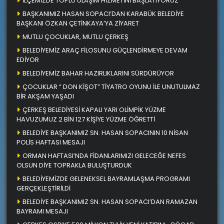
İLÇEMİZDE TOPLU ULAŞIM HİZMETİNİ BAŞLATIYORUZ
BAŞKANIMIZ HASAN SOPACI’DAN KARABÜK BELEDİYE
BAŞKANI ÖZKAN ÇETİNKAYA’YA ZİYARET
MUTLU ÇOCUKLAR, MUTLU ÇERKEŞ
BELEDİYEMİZ ARAÇ FİLOSUNU GÜÇLENDİRMEYE DEVAM
EDİYOR
BELEDİYEMİZ BAHAR HAZIRLIKLARINI SÜRDÜRÜYOR
ÇOCUKLAR “ DON KİŞOT” TİYATRO OYUNU İLE UNUTULMAZ
BİR AKŞAM YAŞADI
ÇERKEŞ BELEDİYESİ KAPALI YARI OLİMPİK YÜZME
HAVUZUMUZ 2 BİN 127 KİŞİYE YÜZME ÖĞRETTİ
BELEDİYE BAŞKANIMIZ SN. HASAN SOPACININ 10 NİSAN
POLİS HAFTASI MESAJI
ORMAN HAFTASI’NDA FİDANLARIMIZI GELECEĞE NEFES
OLSUN DİYE TOPRAKLA BULUŞTURDUK
BELEDİYEMİZDE GELENEKSEL BAYRAMLAŞMA PROGRAMI
GERÇEKLEŞTİRİLDİ
BELEDİYE BAŞKANIMIZ SN. HASAN SOPACI’DAN RAMAZAN
BAYRAMI MESAJI