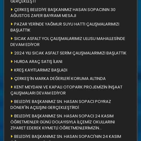
GERÇEKLEŞTİ
ÇERKEŞ BELEDİYE BAŞKANIMIZ HASAN SOPACININ 30
AĞUSTOS ZAFER BAYRAMI MESAJI
PAZAR YERİNDE YAĞMUR SUYU HATTI ÇALIŞMALARIMIZI
BAŞLATTIK
SICAK ASFALT YOL ÇALIŞMALARIMIZ ULUSU MAHALLESİNDE
DEVAM EDİYOR
2024 YILI SICAK ASFALT SERİM ÇALIŞMALARIMIZI BAŞLATTIK
HURDA ARAÇ SATIŞ İLANI
KREŞ KAYITLARIMIZ BAŞLADI
ÇERKEŞ’İN MARKA DEĞERLERİ KORUMA ALTINDA
KENT MEYDANI VE KAPALI OTOPARK PROJEMİZİN İNŞAAT
ÇALIŞMALARI DEVAM EDİYOR
BELEDİYE BAŞKANIMIZ SN. HASAN SOPACI POYRAZ
DÖNER'İN AÇILIŞINI GERÇEKLEŞTİRDİ
BELEDİYE BAŞKANIMIZ SN. HASAN SOPACI 24 KASIM
ÖĞRETMENLER GÜNÜ DOLAYISIYLA İLÇEMİZ OKULLARINI
ZİYARET EDEREK KIYMETLİ ÖĞRETMENLERİMİZİN
ÖĞRETMENLER GÜNÜNÜ KUTLADI
BELEDİYE BAŞKANIMIZ SN. HASAN SOPACI'NIN 24 KASIM