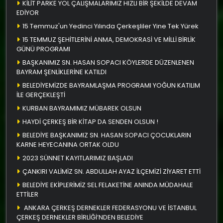
KİLİT PARKE YOL ÇALIŞMALARIMIZ HIZLI BİR ŞEKİLDE DEVAM
EDİYOR
15 Temmuz'un Yedinci Yılında Çerkeşliler Yine Tek Yürek
15 TEMMUZ ŞEHİTLERİNİ ANMA, DEMOKRASİ VE MİLLİ BİRLİK
GÜNÜ PROGRAMI
BAŞKANIMIZ SN. HASAN SOPACI KÖYLERDE DÜZENLENEN
BAYRAM ŞENLİKLERİNE KATILDI
BELEDİYEMİZDE BAYRAMLAŞMA PROGRAMI YOĞUN KATILIM
İLE GERÇEKLEŞTİ
KURBAN BAYRAMIMIZ MÜBAREK OLSUN
HAYDİ ÇERKEŞ BİR KİTAP DA SENDEN OLSUN !
BELEDİYE BAŞKANIMIZ SN. HASAN SOPACI ÇOCUKLARIN
KARNE HEYECANINA ORTAK OLDU
2023 SÜNNET KAYITLARIMIZ BAŞLADI
ÇANKIRI VALİMİZ SN. ABDULLAH AYAZ İLÇEMİZİ ZİYARET ETTİ
BELEDİYE EKİPLERİMİZ SEL FELAKETİNE ANINDA MÜDAHALE
ETTİLER
ANKARA ÇERKEŞ DERNEKLER FEDERASYONU VE İSTANBUL
ÇERKEŞ DERNEKLER BİRLİĞİ’NDEN BELEDİYE