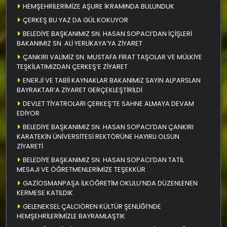
HEMŞEHRİLERİMİZE AŞURE İKRAMINDA BULUNDUK
ÇERKEŞ BU YAZ DA GÜL KOKUYOR
BELEDİYE BAŞKANIMIZ SN. HASAN SOPACI’DAN İÇİŞLERİ
BAKANIMIZ SN. ALİ YERLİKAYA’YA ZİYARET
ÇANKIRI VALİMİZ SN. MUSTAFA FIRAT TAŞOLAR VE MÜLKİYE
TEŞKİLATIMIZDAN ÇERKEŞ’E ZİYARET
ENERJİ VE TABİİ KAYNAKLAR BAKANIMIZ SAYIN ALPARSLAN
BAYRAKTAR’A ZİYARET GERÇEKLEŞTİRİLDİ
DEVLET TİYATROLARI ÇERKEŞ’TE SAHNE ALMAYA DEVAM
EDİYOR
BELEDİYE BAŞKANIMIZ SN. HASAN SOPACI’DAN ÇANKIRI
KARATEKİN ÜNİVERSİTESİ REKTÖRÜNE HAYIRLI OLSUN
ZİYARETİ
BELEDİYE BAŞKANIMIZ SN. HASAN SOPACI’DAN TATİL
MESAJI VE ÖĞRETMENLERİMİZE TEŞEKKÜR
GAZİOSMANPAŞA İLKÖĞRETİM OKULU’NDA DÜZENLENEN
KERMESE KATILDIK
GELENEKSEL ÇALCIÖREN KÜLTÜR ŞENLİĞİ’NDE
HEMŞEHRİLERİMİZLE BAYRAMLAŞTIK