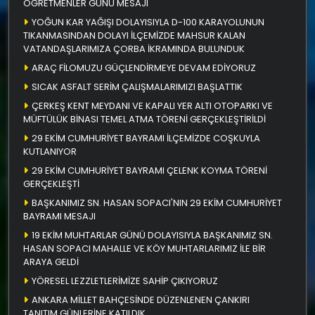
ÖĞRETMENLER GÜNÜ MESAJI
YOĞUN KAR YAĞIŞI DOLAYISIYLA D-100 KARAYOLUNUN
TIKANMASINDAN DOLAYI İLÇEMİZDE MAHSUR KALAN
VATANDAŞLARIMIZA ÇORBA İKRAMINDA BULUNDUK
ARAÇ FİLOMUZU GÜÇLENDİRMEYE DEVAM EDİYORUZ
SICAK ASFALT SERİM ÇALIŞMALARIMIZI BAŞLATTIK
ÇERKEŞ KENT MEYDANI VE KAPALI YER ALTI OTOPARKI VE
MÜFTÜLÜK BİNASI TEMEL ATMA TÖRENİ GERÇEKLEŞTİRİLDİ
29 EKİM CUMHURİYET BAYRAMI İLÇEMİZDE COŞKUYLA
KUTLANIYOR
29 EKİM CUMHURİYET BAYRAMI ÇELENK KOYMA TÖRENİ
GERÇEKLEŞTİ
BAŞKANIMIZ SN. HASAN SOPACI'NIN 29 EKİM CUMHURİYET
BAYRAMI MESAJI
19 EKİM MUHTARLAR GÜNÜ DOLAYISIYLA BAŞKANIMIZ SN.
HASAN SOPACI MAHALLE VE KÖY MUHTARLARIMIZ İLE BİR
ARAYA GELDİ
YÖRESEL LEZZLETLERİMİZE SAHİP ÇIKIYORUZ
ANKARA MİLLET BAHÇESİNDE DÜZENLENEN ÇANKIRI
TANITIM GÜNLERİNE KATILDIK