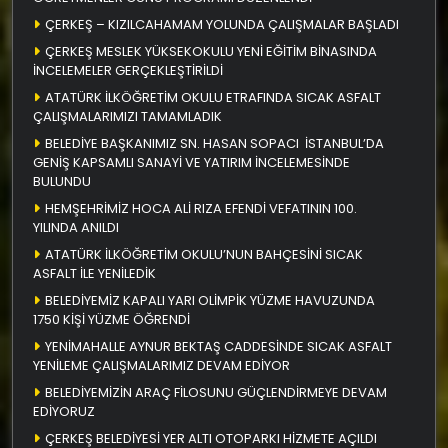
ÇERKEŞ – KIZILCAHAMAM YOLUNDA ÇALIŞMALAR BAŞLADI
ÇERKEŞ MESLEK YÜKSEKOKULU YENİ EĞİTİM BİNASINDA
İNCELEMELER GERÇEKLEŞTİRİLDİ
ATATÜRK İLKÖĞRETİM OKULU ETRAFINDA SICAK ASFALT
ÇALIŞMALARIMIZI TAMAMLADIK
BELEDİYE BAŞKANIMIZ SN. HASAN SOPACI İSTANBUL’DA
GENİŞ KAPSAMLI SANAYİ VE YATIRIM İNCELEMESİNDE
BULUNDU
HEMŞEHRİMİZ HOCA ALİ RIZA EFENDİ VEFATININ 100.
YILINDA ANILDI
ATATÜRK İLKÖĞRETİM OKULU’NUN BAHÇESİNİ SICAK
ASFALT İLE YENİLEDİK
BELEDİYEMİZ KAPALI YARI OLİMPİK YÜZME HAVUZUNDA
1750 KİŞİ YÜZME ÖĞRENDİ
YENİMAHALLE AYNUR BEKTAŞ CADDESİNDE SICAK ASFALT
YENİLEME ÇALIŞMALARIMIZ DEVAM EDİYOR
BELEDİYEMİZİN ARAÇ FİLOSUNU GÜÇLENDİRMEYE DEVAM
EDİYORUZ
ÇERKEŞ BELEDİYESİ YER ALTI OTOPARKI HİZMETE AÇILDI