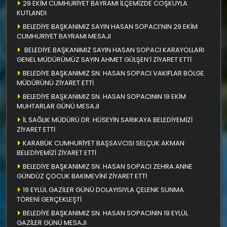
29 EKİM CUMHURİYET BAYRAMI İLÇEMİZDE COŞKUYLA
KUTLANDI
BELEDİYE BAŞKANIMIZ SAYIN HASAN SOPACI’NIN 29 EKİM
CUMHURİYET BAYRAMI MESAJI
BELEDİYE BAŞKANIMIZ SAYIN HASAN SOPACI KARAYOLLARI
GENEL MÜDÜRÜMÜZ SAYIN AHMET GÜLŞEN’İ ZİYARET ETTİ
BELEDİYE BAŞKANIMIZ SN. HASAN SOPACI VAKIFLAR BÖLGE
MÜDÜRÜNÜ ZİYARET ETTİ
BELEDİYE BAŞKANIMIZ SN. HASAN SOPACININ 19 EKİM
MUHTARLAR GÜNÜ MESAJI
İL SAĞLIK MÜDÜRÜ DR. HÜSEYİN SARIKAYA BELEDİYEMİZİ
ZİYARET ETTİ
KARABÜK CUMHURİYET BAŞSAVCISI SELÇUK AKMAN
BELEDİYEMİZİ ZİYARET ETTİ
BELEDİYE BAŞKANIMIZ SN. HASAN SOPACI ZEHRA ANNE
GÜNDÜZ ÇOCUK BAKIMEVİNİ ZİYARET ETTİ
19 EYLÜL GAZİLER GÜNÜ DOLAYISIYLA ÇELENK SUNMA
TÖRENİ GERÇEKLEŞTİ
BELEDİYE BAŞKANIMIZ SN. HASAN SOPACININ 19 EYLÜL
GAZİLER GÜNÜ MESAJI