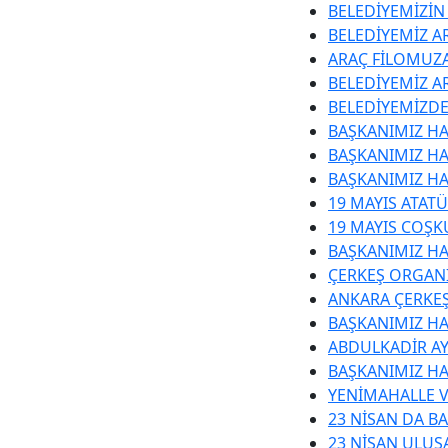
BELEDİYEMİZİN
BELEDİYEMİZ AR
ARAÇ FİLOMUZA
BELEDİYEMİZ A
BELEDİYEMİZDE
BAŞKANIMIZ HA
BAŞKANIMIZ HA
BAŞKANIMIZ HA
19 MAYIS ATAT
19 MAYIS COŞK
BAŞKANIMIZ HA
ÇERKEŞ ORGANİ
ANKARA ÇERKEŞ
BAŞKANIMIZ H
ABDULKADİR A
BAŞKANIMIZ HA
YENİMAHALLE V
23 NİSAN DA B
23 NİSAN ULUS