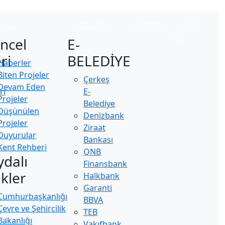
NCEL
E-BELEDİYE
İLETİŞİM
ARAMA
ncel
E-
ri
BELEDİYE
Haberler
Biten Projeler
Çerkeş
Devam Eden
ri
E-
Projeler
Belediye
Düşünülen
Denizbank
Projeler
Ziraat
Duyurular
Bankası
Kent Rehberi
QNB
ydalı
Finansbank
nkler
Halkbank
Garanti
Cumhurbaşkanlığı
BBVA
Çevre ve Şehircilik
TEB
Bakanlığı
Vakıfbank