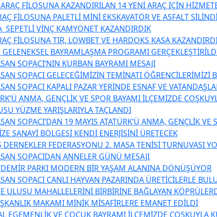
 ARAÇ FİLOSUNA KAZANDIRILAN 14 YENİ ARAÇ İÇİN HİZME
AÇ FİLOSUNA PALETLİ MİNİ EKSKAVATÖR VE ASFALT SİLİND
 SEPETLİ VİNÇ KAMYONET KAZANDIRDIK
RAÇ FİLOSUNA TIR, LOWBET VE HARDOKS KASA KAZANDIRD
 GELENEKSEL BAYRAMLAŞMA PROGRAMI GERÇEKLEŞTİRİLD
SAN SOPACI’NIN KURBAN BAYRAMI MESAJI
SAN SOPACI GELECEĞİMİZİN TEMİNATI ÖĞRENCİLERİMİZİ 
SAN SOPACI KAPALI PAZAR YERİNDE ESNAF VE VATANDAŞL
ÜRK’Ü ANMA, GENÇLİK VE SPOR BAYAMI İLÇEMİZDE COŞKUY
USU YÜZME YARIŞLARIYLA TAÇLANDI
SAN SOPACI’DAN 19 MAYIS ATATÜRK’Ü ANMA, GENÇLİK VE 
ZE SANAYİ BÖLGESİ KENDİ ENERJİSİNİ ÜRETECEK
 DERNEKLER FEDERASYONU 2. MASA TENİSİ TURNUVASI YO
ASAN SOPACIDAN ANNELER GÜNÜ MESAJI
YDEMİR PARKI MODERN BİR YAŞAM ALANINA DÖNÜŞÜYOR
SAN SOPACI CANLI HAYVAN PAZARINDA ÜRETİCİLERLE BUL
E ULUSU MAHALLELERİNİ BİRBİRİNE BAĞLAYAN KÖPRÜLER
AŞKANLIK MAKAMI MİNİK MİSAFİRLERE EMANET EDİLDİ
AL EGEMENLİK VE ÇOCUK BAYRAMI İLÇEMİZDE COŞKUYLA 