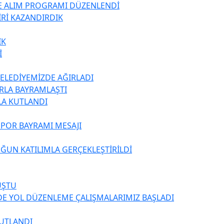
TE ALIM PROGRAMI DÜZENLENDİ
İRİ KAZANDIRDIK
IK
İ
BELEDİYEMİZDE AĞIRLADI
ARLA BAYRAMLAŞTI
LA KUTLANDI
SPOR BAYRAMI MESAJI
ĞUN KATILIMLA GERÇEKLEŞTİRİLDİ
UŞTU
DE YOL DÜZENLEME ÇALIŞMALARIMIZ BAŞLADI
KUTLANDI