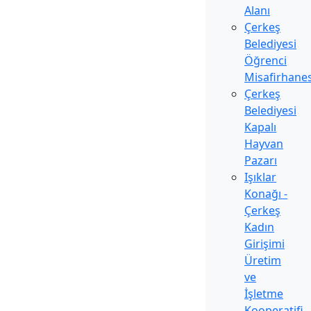
Alanı
Çerkeş
Belediyesi
Öğrenci
Misafirhanes
Çerkeş
Belediyesi
Kapalı
Hayvan
Pazarı
Işıklar
Konağı -
Çerkeş
Kadın
Girişimi
Üretim
ve
İşletme
Kooperatifi