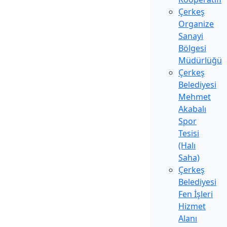
Çerkeş
Organize
Sanayi
Bölgesi
Müdürlüğü
Çerkeş
Belediyesi
Mehmet
Akabalı
Spor
Tesisi
(Halı
Saha)
Çerkeş
Belediyesi
Fen İşleri
Hizmet
Alanı