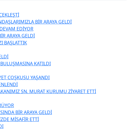
ÇEKLEŞTİ
NDAŞLARIMIZLA BİR ARAYA GELDİ
Z DEVAM EDİYOR
İR ARAYA GELDİ
I BAŞLATTIK
ELDİ
 BULUŞMASINA KATILDI
YET COŞKUSU YAŞANDI
ENLENDİ
BAKANIMIZ SN. MURAT KURUMU ZİYARET ETTİ
ÜRÜYOR
SINDA BİR ARAYA GELDİ
DE MİSAFİR ETTİ
DI