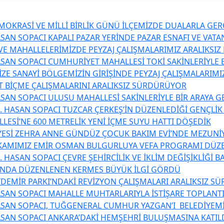
OKRASİ VE MİLLİ BİRLİK GÜNÜ İLÇEMİZDE DUALARLA GER
SAN SOPACI KAPALI PAZAR YERİNDE PAZAR ESNAFI VE VATA
 VE MAHALLELERİMİZDE PEYZAJ ÇALIŞMALARIMIZ ARALIKSI
SAN SOPACI CUMHURİYET MAHALLESİ TOKİ SAKİNLERİYLE B
ZE SANAYİ BÖLGEMİZİN GİRİŞİNDE PEYZAJ ÇALIŞMALARIMIZ
T BİÇME ÇALIŞMALARINI ARALIKSIZ SÜRDÜRÜYOR
SAN SOPACI ULUSU MAHALLESİ SAKİNLERİYLE BİR ARAYA G
. HASAN SOPACI TUZCAR ÇERKEŞ’İN DÜZENLEDİĞİ GENÇLİK
LESİ’NE 600 METRELİK YENİ İÇME SUYU HATTI DÖŞEDİK
YESİ ZEHRA ANNE GÜNDÜZ ÇOCUK BAKIM EVİ’NDE MEZUNİ
KAMIMIZ EMİR OSMAN BULGURLUYA VEFA PROGRAMI DÜZ
 HASAN SOPACI ÇEVRE ŞEHİRCİLİK VE İKLİM DEĞİŞİKLİĞİ 
’NDA DÜZENLENEN KERMES BÜYÜK İLGİ GÖRDÜ
DEMİR PARKI’NDAKİ REVİZYON ÇALIŞMALARI ARALIKSIZ S
SAN SOPACI MAHALLE MUHTARLARIYLA İSTİŞARE TOPLANTI
SAN SOPACI, TUĞGENERAL CUMHUR YAZGAN’I BELEDİYEMİZ
SAN SOPACI ANKARA’DAKİ HEMŞEHRİ BULUŞMASINA KATIL