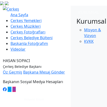
KURUMSAL
Ana Sayfa
Kurumsal
Çerkeş Yemekleri
Çerkeş Müzikleri
Misyon &
Çerkeş Fotoğrafları
Vizyon
Çerkeş Belediye Bülteni
KVKK
Başkanla Fotoğrafım
Videolar
HASAN SOPACI
Çerkeş Belediye Başkanı
Öz Geçmiş
Başkana Mesaj Gönder
Başkanın Sosyal Medya Hesapları
Medyanet Bilişim