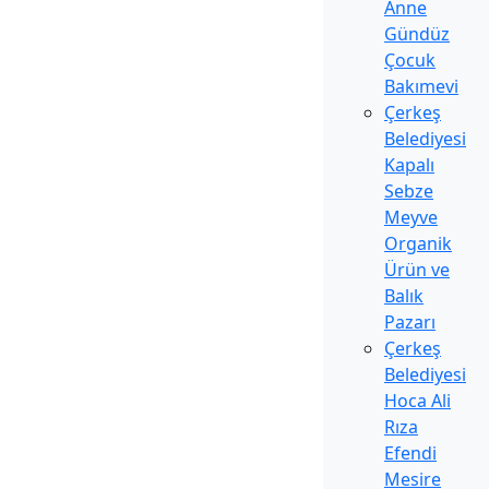
Anne
Gündüz
Çocuk
Bakımevi
Çerkeş
Belediyesi
Kapalı
Sebze
Meyve
Organik
Ürün ve
Balık
Pazarı
Çerkeş
Belediyesi
Hoca Ali
Rıza
Efendi
Mesire