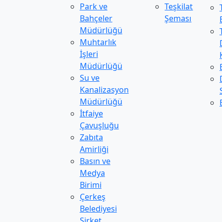
Park ve
Teşkilat
Bahçeler
Şeması
Müdürlüğü
Muhtarlık
İşleri
Müdürlüğü
Su ve
Kanalizasyon
Müdürlüğü
İtfaiye
Çavuşluğu
Zabıta
Amirliği
Basın ve
Medya
Birimi
Çerkeş
Belediyesi
Şirket