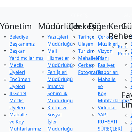
ÇERKEŞ
GÜ
Yönetim
Müdürlükler
Çerkeş
Diğer
Kent
Gü
Rehbe
Belediye
Yazı İşleri
Tarihçe
Çerkeş
Başkanımız
Müdürlüğü
Ulaşım
Müzikleri
Kent
Başkan
Mali
Turizim
Vizyon
Rehbe
Yardımcılarımız
Hizmetler
Mahalleler
Planı
Meclis
Müdürlüğü
Çerkeş
Faaliyet
Üyeleri
Fen İşleri
Fotoğrafları
Raporları
Encümen
Müdürlüğü
Mahalle
Üyeleri
İmar ve
ve
Fa
İl Genel
Şehircilik
Köy
Meclis
Müdürlüğü
Muhtarlarımız
Li
Üyeleri
Kültür ve
Videolar
Mahalle
Sosyal
YAPI
ve Köy
İşler
RUHSATI
Muhtarlarımız
Müdürlüğü
SÜREÇLERİ