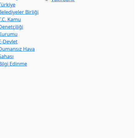
Türkiye
Belediyeler Birliği
T.C. Kamu
Denetçiliği
Kurumu
E-Devlet
Dumansız Hava
Sahası
Bilgi Edinme