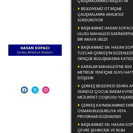
ÇALIŞMALARIMIZI BAŞLATTIK
BELEDİYEMİZ OT BİÇME
ÇALIŞMALARINI ARALIKSIZ
SÜRDÜRÜYOR
BAŞKANIMIZ HASAN SOPACI
ULUSU MAHALLESİ SAKİNLERİYL
BİR ARAYA GELDİ
BAŞKANIMIZ SN. HASAN SO
HASAN SOPACI
Çerkeş Belediye Başkanı
TUZCAR ÇERKEŞ’İN DÜZENLEDİ
GENÇLİK BULUŞMASINA KATILD
Öz Geçmiş
KARALAR MAHALLESİ’NE 600
Başkana Mesaj Gönder
METRELİK YENİ İÇME SUYU HATT
DÖŞEDİK
Başkanın Sosyal Medya Hesapları
ÇERKEŞ BELEDİYESİ ZEHRA A
GÜNDÜZ ÇOCUK BAKIM EVİ’N
MEZUNİYET COŞKUSU YAŞAND
Medyanet Bilişim
ÇERKEŞ KAYMAKAMIMIZ EMİ
OSMAN BULGURLUYA VEFA
PROGRAMI DÜZENLENDİ
BAŞKANIMIZ SN. HASAN SO
ÇEVRE ŞEHİRCİLİK VE İKLİM