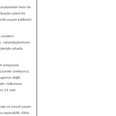
 karşılanırken hem de
yaçları planlı bir
inde yaşam kalitesini
in modern
k, vatandaşlarımızın
pleriyle sahada
t anlayışıyla
 çözümler üretiyoruz.
bugünün değil,
ıdır. Halkımızın
gün 24 saat
tyapı ve sosyal yaşam
ha yaşanabilir, daha