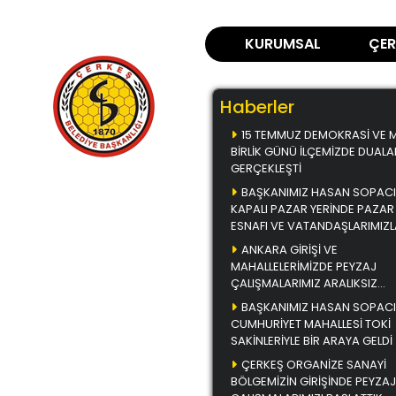
KURUMSAL
ÇER
Haberler
15 TEMMUZ DEMOKRASİ VE Mİ
BİRLİK GÜNÜ İLÇEMİZDE DUALA
GERÇEKLEŞTİ
BAŞKANIMIZ HASAN SOPACI
Ana Sayfa
KAPALI PAZAR YERİNDE PAZAR
ESNAFI VE VATANDAŞLARIMIZL
Çerkeş Yemekleri
BİR ARAYA GELDİ
ANKARA GİRİŞİ VE
Çerkeş Müzikleri
MAHALLELERİMİZDE PEYZAJ
Çerkeş Fotoğrafları
ÇALIŞMALARIMIZ ARALIKSIZ
DEVAM EDİYOR
BAŞKANIMIZ HASAN SOPACI
Çerkeş Belediye
CUMHURİYET MAHALLESİ TOKİ
Bülteni
SAKİNLERİYLE BİR ARAYA GELDİ
Başkanla Fotoğrafım
ÇERKEŞ ORGANİZE SANAYİ
Videolar
BÖLGEMİZİN GİRİŞİNDE PEYZAJ