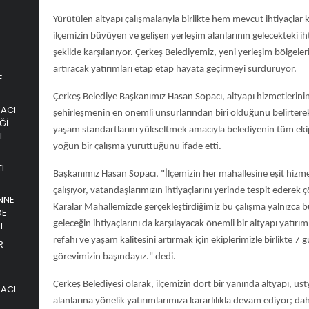
Yürütülen altyapı çalışmalarıyla birlikte hem mevcut ihtiyaçlar
ilçemizin büyüyen ve gelişen yerleşim alanlarının gelecekteki ihti
şekilde karşılanıyor. Çerkeş Belediyemiz, yeni yerleşim bölgeler
artıracak yatırımları etap etap hayata geçirmeyi sürdürüyor.
E
Çerkeş Belediye Başkanımız Hasan Sopacı, altyapı hizmetlerin
PACI
şehirleşmenin en önemli unsurlarından biri olduğunu belirtere
Ğİ
yaşam standartlarını yükseltmek amacıyla belediyenin tüm eki
I
yoğun bir çalışma yürüttüğünü ifade etti.
I
Başkanımız Hasan Sopacı, "İlçemizin her mahallesine eşit hizme
çalışıyor, vatandaşlarımızın ihtiyaçlarını yerinde tespit ederek
NNE
Karalar Mahallemizde gerçekleştirdiğimiz bu çalışma yalnızca 
DE
geleceğin ihtiyaçlarını da karşılayacak önemli bir altyapı yatırım
I
refahı ve yaşam kalitesini artırmak için ekiplerimizle birlikte 7 
R
görevimizin başındayız." dedi.
Çerkeş Belediyesi olarak, ilçemizin dört bir yanında altyapı, üs
PACI
alanlarına yönelik yatırımlarımıza kararlılıkla devam ediyor; da