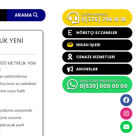
ARAMA
ÇAĞRI MERKEZİ
0(376) 766 10 18
NÖBETÇİ ECZANELER
İK YENİ
NİKAH İŞLERİ
CENAZE HİZMETLERİ
ANONSLAR
pı yatırımlarına
WHATSAPP İHBAR HATTI
aha önce su şebekesi
0(530) 000 00 00
çme suyu hattı
 çalışma sayesinde
 içme suyuna
şlanacak park
.