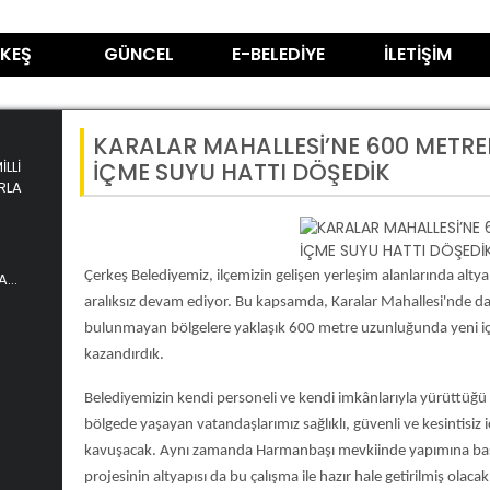
KEŞ
GÜNCEL
E-BELEDİYE
İLETİŞİM
KARALAR MAHALLESİ’NE 600 METREL
LLİ
İÇME SUYU HATTI DÖŞEDİK
RLA
Çerkeş Belediyemiz, ilçemizin gelişen yerleşim alanlarında altya
A
aralıksız devam ediyor. Bu kapsamda, Karalar Mahallesi'nde d
bulunmayan bölgelere yaklaşık 600 metre uzunluğunda yeni i
kazandırdık.
Belediyemizin kendi personeli ve kendi imkânlarıyla yürüttüğü
bölgede yaşayan vatandaşlarımız sağlıklı, güvenli ve kesintisiz
kavuşacak. Aynı zamanda Harmanbaşı mevkiinde yapımına ba
projesinin altyapısı da bu çalışma ile hazır hale getirilmiş olacak