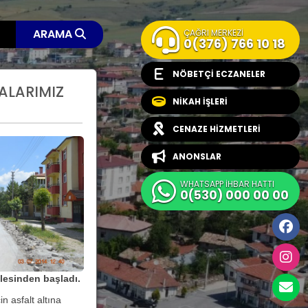
ARAMA
ÇAĞRI MERKEZİ
0(376) 766 10 18
NÖBETÇİ ECZANELER
ALARIMIZ
NİKAH İŞLERİ
CENAZE HİZMETLERİ
ANONSLAR
WHATSAPP İHBAR HATTI
0(530) 000 00 00
llesinden başladı.
n asfalt altına