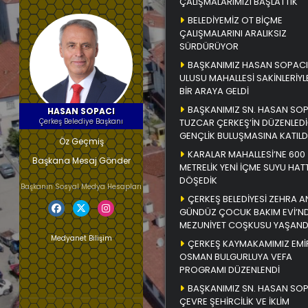
ÇALIŞMALARIMIZI BAŞLATTIK
BELEDİYEMİZ OT BİÇME
ÇALIŞMALARINI ARALIKSIZ
SÜRDÜRÜYOR
BAŞKANIMIZ HASAN SOPACI
ULUSU MAHALLESİ SAKİNLERİYL
BİR ARAYA GELDİ
BAŞKANIMIZ SN. HASAN SO
HASAN SOPACI
Çerkeş Belediye Başkanı
TUZCAR ÇERKEŞ’İN DÜZENLEDİ
GENÇLİK BULUŞMASINA KATILD
Öz Geçmiş
KARALAR MAHALLESİ’NE 600
Başkana Mesaj Gönder
METRELİK YENİ İÇME SUYU HATT
DÖŞEDİK
Başkanın Sosyal Medya Hesapları
ÇERKEŞ BELEDİYESİ ZEHRA A
GÜNDÜZ ÇOCUK BAKIM EVİ’N
MEZUNİYET COŞKUSU YAŞAND
Medyanet Bilişim
ÇERKEŞ KAYMAKAMIMIZ EMİ
OSMAN BULGURLUYA VEFA
PROGRAMI DÜZENLENDİ
BAŞKANIMIZ SN. HASAN SO
ÇEVRE ŞEHİRCİLİK VE İKLİM