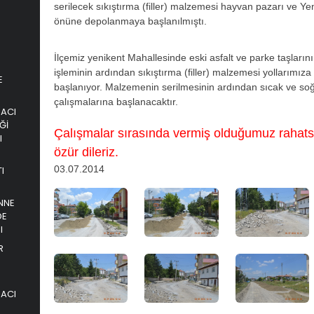
serilecek sıkıştırma (filler) malzemesi hayvan pazarı ve Ye
önüne depolanmaya başlanılmıştı.
İlçemiz yenikent Mahallesinde eski asfalt ve parke taşların
işleminin ardından sıkıştırma (filler) malzemesi yollarımıza
E
başlanıyor. Malzemenin serilmesinin ardından sıcak ve soğ
çalışmalarına başlanacaktır.
PACI
Ğİ
Çalışmalar sırasında vermiş olduğumuz rahatsı
I
özür dileriz.
03.07.2014
I
NNE
DE
I
R
PACI