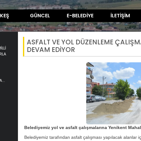
KEŞ
GÜNCEL
E-BELEDİYE
İLETİŞİM
ASFALT VE YOL DÜZENLEME ÇALIŞM
LLİ
DEVAM EDİYOR
RLA
A
Belediyemiz yol ve asfalt çalışmalarına Yenikent Maha
Belediyemiz tarafından asfalt çalışması yapılacak alanlar içi