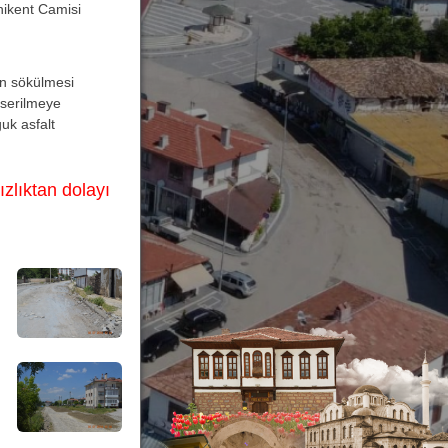
nikent Camisi
ın sökülmesi
 serilmeye
uk asfalt
zlıktan dolayı