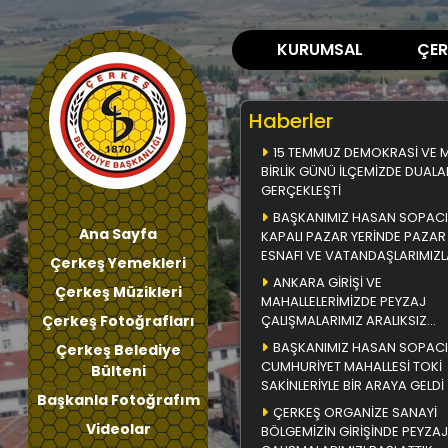
KURUMSAL
ÇER
Haberler
15 TEMMUZ DEMOKRASİ VE Mİ
BİRLİK GÜNÜ İLÇEMİZDE DUALA
GERÇEKLEŞTİ
BAŞKANIMIZ HASAN SOPACI
Ana Sayfa
KAPALI PAZAR YERİNDE PAZAR
ESNAFI VE VATANDAŞLARIMIZL
Çerkeş Yemekleri
BİR ARAYA GELDİ
ANKARA GİRİŞİ VE
Çerkeş Müzikleri
MAHALLELERİMİZDE PEYZAJ
Çerkeş Fotoğrafları
ÇALIŞMALARIMIZ ARALIKSIZ
DEVAM EDİYOR
BAŞKANIMIZ HASAN SOPACI
Çerkeş Belediye
CUMHURİYET MAHALLESİ TOKİ
Bülteni
SAKİNLERİYLE BİR ARAYA GELDİ
Başkanla Fotoğrafım
ÇERKEŞ ORGANİZE SANAYİ
Videolar
BÖLGEMİZİN GİRİŞİNDE PEYZAJ