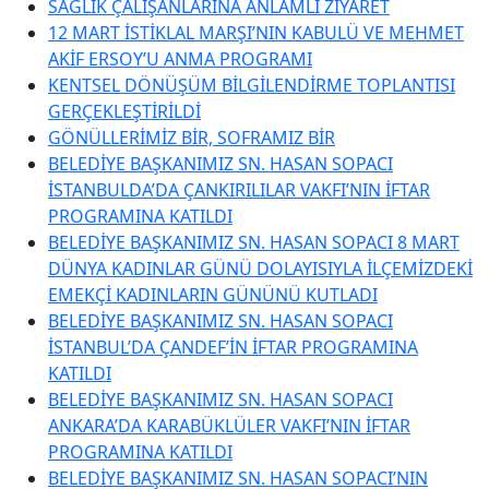
SAĞLIK ÇALIŞANLARINA ANLAMLI ZİYARET
12 MART İSTİKLAL MARŞI’NIN KABULÜ VE MEHMET
AKİF ERSOY’U ANMA PROGRAMI
KENTSEL DÖNÜŞÜM BİLGİLENDİRME TOPLANTISI
GERÇEKLEŞTİRİLDİ
GÖNÜLLERİMİZ BİR, SOFRAMIZ BİR
BELEDİYE BAŞKANIMIZ SN. HASAN SOPACI
İSTANBULDA’DA ÇANKIRILILAR VAKFI’NIN İFTAR
PROGRAMINA KATILDI
BELEDİYE BAŞKANIMIZ SN. HASAN SOPACI 8 MART
DÜNYA KADINLAR GÜNÜ DOLAYISIYLA İLÇEMİZDEKİ
EMEKÇİ KADINLARIN GÜNÜNÜ KUTLADI
BELEDİYE BAŞKANIMIZ SN. HASAN SOPACI
İSTANBUL’DA ÇANDEF’İN İFTAR PROGRAMINA
KATILDI
BELEDİYE BAŞKANIMIZ SN. HASAN SOPACI
ANKARA’DA KARABÜKLÜLER VAKFI’NIN İFTAR
PROGRAMINA KATILDI
BELEDİYE BAŞKANIMIZ SN. HASAN SOPACI’NIN