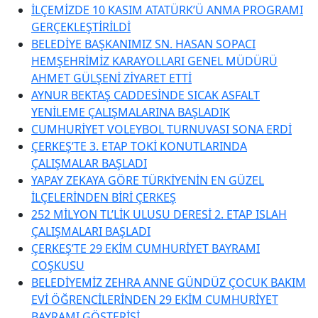
İLÇEMİZDE 10 KASIM ATATÜRK’Ü ANMA PROGRAMI
GERÇEKLEŞTİRİLDİ
BELEDİYE BAŞKANIMIZ SN. HASAN SOPACI
HEMŞEHRİMİZ KARAYOLLARI GENEL MÜDÜRÜ
AHMET GÜLŞENİ ZİYARET ETTİ
AYNUR BEKTAŞ CADDESİNDE SICAK ASFALT
YENİLEME ÇALIŞMALARINA BAŞLADIK
CUMHURİYET VOLEYBOL TURNUVASI SONA ERDİ
ÇERKEŞ’TE 3. ETAP TOKİ KONUTLARINDA
ÇALIŞMALAR BAŞLADI
YAPAY ZEKAYA GÖRE TÜRKİYENİN EN GÜZEL
İLÇELERİNDEN BİRİ ÇERKEŞ
252 MİLYON TL’LİK ULUSU DERESİ 2. ETAP ISLAH
ÇALIŞMALARI BAŞLADI
ÇERKEŞ’TE 29 EKİM CUMHURİYET BAYRAMI
COŞKUSU
BELEDİYEMİZ ZEHRA ANNE GÜNDÜZ ÇOCUK BAKIM
EVİ ÖĞRENCİLERİNDEN 29 EKİM CUMHURİYET
BAYRAMI GÖSTERİSİ