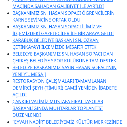
MAÇINDA SAHADAN GALİBİYET İLE AYRILDI
BAŞKANIMIZ SN. HASAN SOPACI ÖĞRENCİLERİN
KARNE SEVİNCİNE ORTAK OLDU
BAŞKANIMIZ SN. HASAN SOPACI İLİMİZ VE
İLÇEMİZDEKİ GAZETECİLER İLE BİR ARAYA GELDİ
KARABÜK BELEDİYE BAŞKANI SN. ÖZKAN
ÇETİNKAYA’YI İLÇEMİZDE MİSAFİR ETTİK
BELEDİYE BAŞKANIMIZ SN. HASAN SOPACI DAN
ÇERKEŞ BELEDİYE SPOR KULÜBÜNE TAM DESTEK
BELEDİYE BAŞKANIMIZ SAYIN HASAN SOPACI’NIN
YENİ YIL MESAJI
RESTORASYON ÇALIŞMALARI TAMAMLANAN
DEMİRCİ ŞEYH (TİMURİ) CAMİİ YENİDEN İBADETE
AÇILDI
ÇANKIRI VALİMİZ MUSTAFA FIRAT TAŞOLAR
BAŞKANLIĞINDA MUHTARLAR TOPLANTISI
DÜZENLENDİ
“EYVAH NADİR” BELEDİYEMİZ KÜLTÜR MERKEZİNDE