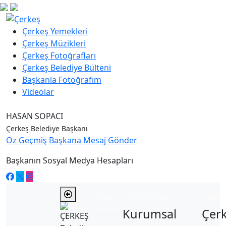
Çerkeş Yemekleri
Çerkeş Müzikleri
Çerkeş Fotoğrafları
Çerkeş Belediye Bülteni
Başkanla Fotoğrafım
Videolar
HASAN SOPACI
Çerkeş Belediye Başkanı
Öz Geçmiş
Başkana Mesaj Gönder
Başkanın Sosyal Medya Hesapları
ANA
KURUMSAL
ÇER
SAYFA
Kurumsal
Çer