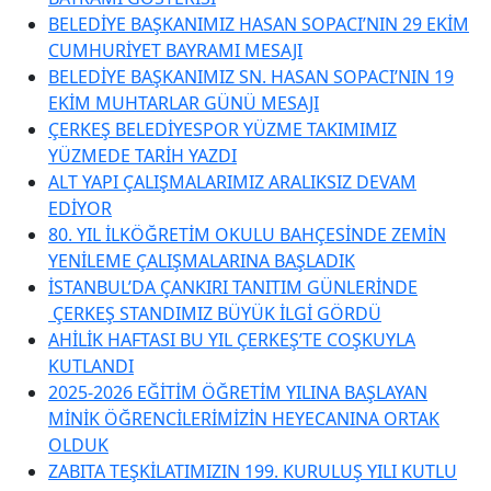
BELEDİYE BAŞKANIMIZ HASAN SOPACI’NIN 29 EKİM
CUMHURİYET BAYRAMI MESAJI
BELEDİYE BAŞKANIMIZ SN. HASAN SOPACI’NIN 19
EKİM MUHTARLAR GÜNÜ MESAJI
ÇERKEŞ BELEDİYESPOR YÜZME TAKIMIMIZ
YÜZMEDE TARİH YAZDI
ALT YAPI ÇALIŞMALARIMIZ ARALIKSIZ DEVAM
EDİYOR
80. YIL İLKÖĞRETİM OKULU BAHÇESİNDE ZEMİN
YENİLEME ÇALIŞMALARINA BAŞLADIK
İSTANBUL’DA ÇANKIRI TANITIM GÜNLERİNDE
ÇERKEŞ STANDIMIZ BÜYÜK İLGİ GÖRDÜ
AHİLİK HAFTASI BU YIL ÇERKEŞ’TE COŞKUYLA
KUTLANDI
2025-2026 EĞİTİM ÖĞRETİM YILINA BAŞLAYAN
MİNİK ÖĞRENCİLERİMİZİN HEYECANINA ORTAK
OLDUK
ZABITA TEŞKİLATIMIZIN 199. KURULUŞ YILI KUTLU