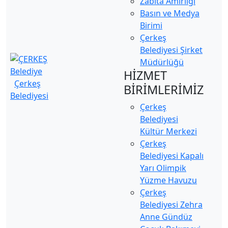
Zabıta Amirliği
Basın ve Medya
Birimi
Çerkeş
Belediyesi Şirket
Müdürlüğü
HİZMET
Çerkeş
BİRİMLERİMİZ
Belediyesi
Çerkeş
Belediyesi
Kültür Merkezi
Çerkeş
Belediyesi Kapalı
Yarı Olimpik
Yüzme Havuzu
Çerkeş
Belediyesi Zehra
Anne Gündüz