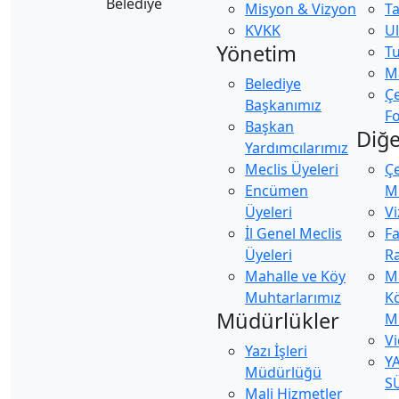
Misyon & Vizyon
Ta
KVKK
U
Yönetim
Tu
Ma
Belediye
Ç
Başkanımız
Fo
Başkan
Diğe
Yardımcılarımız
Meclis Üyeleri
Ç
Encümen
Mü
Üyeleri
Vi
İl Genel Meclis
Fa
Üyeleri
Ra
Mahalle ve Köy
M
Muhtarlarımız
K
Müdürlükler
M
Vi
Yazı İşleri
Y
Müdürlüğü
S
Mali Hizmetler