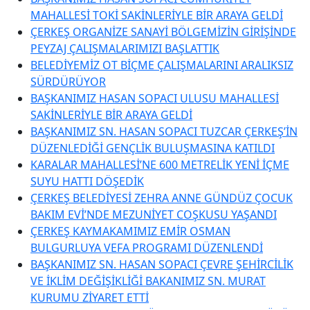
MAHALLESİ TOKİ SAKİNLERİYLE BİR ARAYA GELDİ
ÇERKEŞ ORGANİZE SANAYİ BÖLGEMİZİN GİRİŞİNDE
PEYZAJ ÇALIŞMALARIMIZI BAŞLATTIK
BELEDİYEMİZ OT BİÇME ÇALIŞMALARINI ARALIKSIZ
SÜRDÜRÜYOR
BAŞKANIMIZ HASAN SOPACI ULUSU MAHALLESİ
SAKİNLERİYLE BİR ARAYA GELDİ
BAŞKANIMIZ SN. HASAN SOPACI TUZCAR ÇERKEŞ’İN
DÜZENLEDİĞİ GENÇLİK BULUŞMASINA KATILDI
KARALAR MAHALLESİ’NE 600 METRELİK YENİ İÇME
SUYU HATTI DÖŞEDİK
ÇERKEŞ BELEDİYESİ ZEHRA ANNE GÜNDÜZ ÇOCUK
BAKIM EVİ’NDE MEZUNİYET COŞKUSU YAŞANDI
ÇERKEŞ KAYMAKAMIMIZ EMİR OSMAN
BULGURLUYA VEFA PROGRAMI DÜZENLENDİ
BAŞKANIMIZ SN. HASAN SOPACI ÇEVRE ŞEHİRCİLİK
VE İKLİM DEĞİŞİKLİĞİ BAKANIMIZ SN. MURAT
KURUMU ZİYARET ETTİ