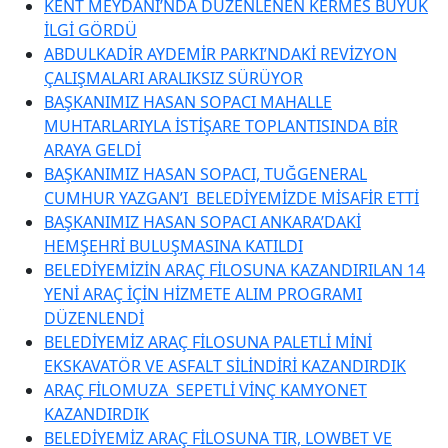
KENT MEYDANI’NDA DÜZENLENEN KERMES BÜYÜK
İLGİ GÖRDÜ
ABDULKADİR AYDEMİR PARKI’NDAKİ REVİZYON
ÇALIŞMALARI ARALIKSIZ SÜRÜYOR
BAŞKANIMIZ HASAN SOPACI MAHALLE
MUHTARLARIYLA İSTİŞARE TOPLANTISINDA BİR
ARAYA GELDİ
BAŞKANIMIZ HASAN SOPACI, TUĞGENERAL
CUMHUR YAZGAN’I BELEDİYEMİZDE MİSAFİR ETTİ
BAŞKANIMIZ HASAN SOPACI ANKARA’DAKİ
HEMŞEHRİ BULUŞMASINA KATILDI
BELEDİYEMİZİN ARAÇ FİLOSUNA KAZANDIRILAN 14
YENİ ARAÇ İÇİN HİZMETE ALIM PROGRAMI
DÜZENLENDİ
BELEDİYEMİZ ARAÇ FİLOSUNA PALETLİ MİNİ
EKSKAVATÖR VE ASFALT SİLİNDİRİ KAZANDIRDIK
ARAÇ FİLOMUZA SEPETLİ VİNÇ KAMYONET
KAZANDIRDIK
BELEDİYEMİZ ARAÇ FİLOSUNA TIR, LOWBET VE