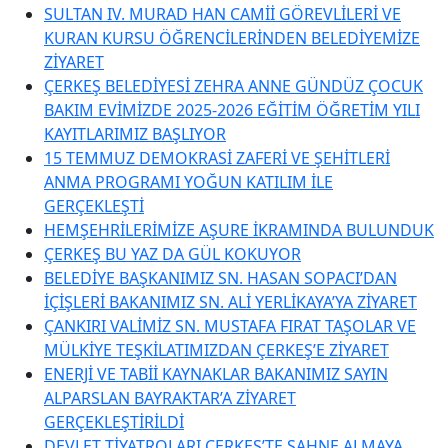
SULTAN IV. MURAD HAN CAMİİ GÖREVLİLERİ VE
KURAN KURSU ÖĞRENCİLERİNDEN BELEDİYEMİZE
ZİYARET
ÇERKEŞ BELEDİYESİ ZEHRA ANNE GÜNDÜZ ÇOCUK
BAKIM EVİMİZDE 2025-2026 EĞİTİM ÖĞRETİM YILI
KAYITLARIMIZ BAŞLIYOR
15 TEMMUZ DEMOKRASİ ZAFERİ VE ŞEHİTLERİ
ANMA PROGRAMI YOĞUN KATILIM İLE
GERÇEKLEŞTİ
HEMŞEHRİLERİMİZE AŞURE İKRAMINDA BULUNDUK
ÇERKEŞ BU YAZ DA GÜL KOKUYOR
BELEDİYE BAŞKANIMIZ SN. HASAN SOPACI’DAN
İÇİŞLERİ BAKANIMIZ SN. ALİ YERLİKAYA’YA ZİYARET
ÇANKIRI VALİMİZ SN. MUSTAFA FIRAT TAŞOLAR VE
MÜLKİYE TEŞKİLATIMIZDAN ÇERKEŞ’E ZİYARET
ENERJİ VE TABİİ KAYNAKLAR BAKANIMIZ SAYIN
ALPARSLAN BAYRAKTAR’A ZİYARET
GERÇEKLEŞTİRİLDİ
DEVLET TİYATROLARI ÇERKEŞ’TE SAHNE ALMAYA