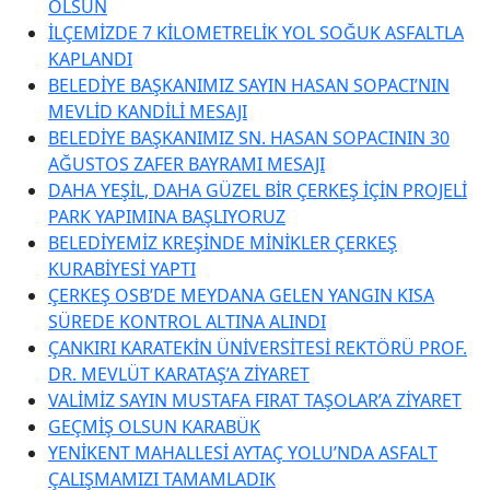
OLSUN
İLÇEMİZDE 7 KİLOMETRELİK YOL SOĞUK ASFALTLA
KAPLANDI
BELEDİYE BAŞKANIMIZ SAYIN HASAN SOPACI’NIN
MEVLİD KANDİLİ MESAJI
BELEDİYE BAŞKANIMIZ SN. HASAN SOPACININ 30
AĞUSTOS ZAFER BAYRAMI MESAJI
DAHA YEŞİL, DAHA GÜZEL BİR ÇERKEŞ İÇİN PROJELİ
PARK YAPIMINA BAŞLIYORUZ
BELEDİYEMİZ KREŞİNDE MİNİKLER ÇERKEŞ
KURABİYESİ YAPTI
ÇERKEŞ OSB’DE MEYDANA GELEN YANGIN KISA
SÜREDE KONTROL ALTINA ALINDI
ÇANKIRI KARATEKİN ÜNİVERSİTESİ REKTÖRÜ PROF.
DR. MEVLÜT KARATAŞ’A ZİYARET
VALİMİZ SAYIN MUSTAFA FIRAT TAŞOLAR’A ZİYARET
GEÇMİŞ OLSUN KARABÜK
YENİKENT MAHALLESİ AYTAÇ YOLU’NDA ASFALT
ÇALIŞMAMIZI TAMAMLADIK