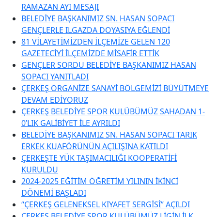
RAMAZAN AYI MESAJI
BELEDİYE BAŞKANIMIZ SN. HASAN SOPACI
GENÇLERLE ILGAZDA DOYASIYA EĞLENDİ
81 VİLAYETİMİZDEN İLÇEMİZE GELEN 120
GAZETECİYİ İLÇEMİZDE MİSAFİR ETTİK
GENÇLER SORDU BELEDİYE BAŞKANIMIZ HASAN
SOPACI YANITLADI
ÇERKEŞ ORGANİZE SANAYİ BÖLGEMİZİ BÜYÜTMEYE
DEVAM EDİYORUZ
ÇERKEŞ BELEDİYE SPOR KULÜBÜMÜZ SAHADAN 1-
0’LIK GALİBİYET İLE AYRILDI
BELEDİYE BAŞKANIMIZ SN. HASAN SOPACI TARIK
ERKEK KUAFÖRÜNÜN AÇILIŞINA KATILDI
ÇERKEŞTE YÜK TAŞIMACILIĞI KOOPERATİFİ
KURULDU
2024-2025 EĞİTİM ÖĞRETİM YILININ İKİNCİ
DÖNEMİ BAŞLADI
“ÇERKEŞ GELENEKSEL KIYAFET SERGİSİ” AÇILDI
ÇERKEŞ BELEDİYE SPOR KULÜBÜMÜZ LİGİN İLK