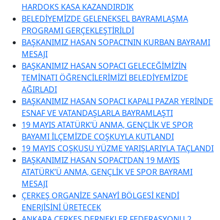
HARDOKS KASA KAZANDIRDIK
BELEDİYEMİZDE GELENEKSEL BAYRAMLAŞMA
PROGRAMI GERÇEKLEŞTİRİLDİ
BAŞKANIMIZ HASAN SOPACI’NIN KURBAN BAYRAMI
MESAJI
BAŞKANIMIZ HASAN SOPACI GELECEĞİMİZİN
TEMİNATI ÖĞRENCİLERİMİZİ BELEDİYEMİZDE
AĞIRLADI
BAŞKANIMIZ HASAN SOPACI KAPALI PAZAR YERİNDE
ESNAF VE VATANDAŞLARLA BAYRAMLAŞTI
19 MAYIS ATATÜRK’Ü ANMA, GENÇLİK VE SPOR
BAYAMI İLÇEMİZDE COŞKUYLA KUTLANDI
19 MAYIS COŞKUSU YÜZME YARIŞLARIYLA TAÇLANDI
BAŞKANIMIZ HASAN SOPACI’DAN 19 MAYIS
ATATÜRK’Ü ANMA, GENÇLİK VE SPOR BAYRAMI
MESAJI
ÇERKEŞ ORGANİZE SANAYİ BÖLGESİ KENDİ
ENERJİSİNİ ÜRETECEK
ANKARA ÇERKEŞ DERNEKLER FEDERASYONU 2.