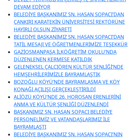
DEVAM EDİYOR
BELEDİYE BAŞKANIMIZ SN. HASAN SOPACI’DAN
ÇANKIRI KARATEKİN ÜNİVERSİTESİ REKTÖRÜNE
HAYIRLI OLSUN ZİYARETİ
BELEDİYE BAŞKANIMIZ SN. HASAN SOPACI’DAN
TATİL MESAJI VE ÖĞRETMENLERİMİZE TEŞEKKÜR
GAZİOSMANPAŞA İLKÖĞRETİM OKULU’NDA
DÜZENLENEN KERMESE KATILDIK
GELENEKSEL ÇALCIÖREN KÜLTÜR ŞENLİĞİ’NDE
HEMŞEHRİLERİMİZLE BAYRAMLAŞTIK
BOZOĞLU KÖYÜ’NDE BAYRAMLAŞMA VE KÖY
KONAĞI AÇILIŞI GERÇEKLEŞTİRİLDİ
ALİÖZÜ KÖYÜ’NDE 26. HOROSAN ERENLERİNİ
ANMA VE KÜLTÜR ŞENLİĞİ DÜZENLENDİ
BAŞKANIMIZ SN. HASAN SOPACI BELEDİYE
PERSONELİMİZ VE VATANDAŞLARIMIZ İLE
BAYRAMLAŞTI
BELEDİYE BAŞKANIMIZ SN. HASAN SOPACI’NIN