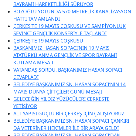
BAYRAMI HAREKETLİLİĞİ SÜRÜYOR
BOZOĞLU YOLUNDA 570 METRELİK KANALİZASYON
HATTI TAMAMLANDI
ÇERKEŞ’TE 19 MAYIS COŞKUSU VE ŞAMPİYONLUK
SEVİNCİ GENÇLİK KONSERİYLE TAÇLANDI
ÇERKEŞ’TE 19 MAYIS COŞKUSU
BAŞKANIMIZ HASAN SOPACI’NIN 19 MAYIS
ATATÜRKÜ ANMA GENÇLİK VE SPOR BAYRAMI
KUTLAMA MESAJI
VATANDAŞ SORDU, BAŞKANIMIZ HASAN SOPACI
CEVAPLADI
BELEDİYE BAŞKANIMIZ SN. HASAN SOPACI’NIN 14
MAYIS DÜNYA ÇİFTÇİLER GÜNÜ MESAJI
GELECEĞİN YILDIZ YÜZÜCÜLERİ ÇERKEŞTE
YETİŞİYOR
ALT YAPISI GÜÇLÜ BİR ÇERKEŞ İÇİN ÇALIŞIYORUZ
BELEDİYE BAŞKANIMIZ SN. HASAN SOPACI ÇANKIRI
DA VETERİNER HEKİMLER İLE BİR ARAYA GELDİ
BELEDİYE BAŞKANIMIZ SN. HASAN SOPACI’DAN