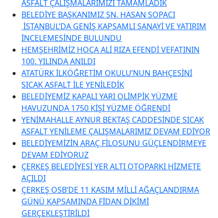
ASFALT ÇALIŞMALARIMIZI TAMAMLADIK
BELEDİYE BAŞKANIMIZ SN. HASAN SOPACI
İSTANBUL’DA GENİŞ KAPSAMLI SANAYİ VE YATIRIM
İNCELEMESİNDE BULUNDU
HEMŞEHRİMİZ HOCA ALİ RIZA EFENDİ VEFATININ
100. YILINDA ANILDI
ATATÜRK İLKÖĞRETİM OKULU’NUN BAHÇESİNİ
SICAK ASFALT İLE YENİLEDİK
BELEDİYEMİZ KAPALI YARI OLİMPİK YÜZME
HAVUZUNDA 1750 KİŞİ YÜZME ÖĞRENDİ
YENİMAHALLE AYNUR BEKTAŞ CADDESİNDE SICAK
ASFALT YENİLEME ÇALIŞMALARIMIZ DEVAM EDİYOR
BELEDİYEMİZİN ARAÇ FİLOSUNU GÜÇLENDİRMEYE
DEVAM EDİYORUZ
ÇERKEŞ BELEDİYESİ YER ALTI OTOPARKI HİZMETE
AÇILDI
ÇERKEŞ OSB’DE 11 KASIM MİLLİ AĞAÇLANDIRMA
GÜNÜ KAPSAMINDA FİDAN DİKİMİ
GERÇEKLEŞTİRİLDİ