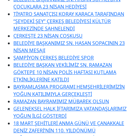
ÇOCUKLARA 23 NİSAN HEDİYESİ
TİYATRO SANATÇISI KORAY KARACA TARAFINDAN
“ŞEYDEKİ ŞEY” ÇERKEŞ BELEDİYESİ KÜLTÜR
MERKEZİNDE SAHNELENDİ
ÇERKEŞTE 23 NİSAN COŞKUSU
BELEDİYE BAŞKANIMIZ SN. HASAN SOPACININ 23
NİSAN MESAJI
ŞAMPİYON ÇERKEŞ BELEDİYE SPOR
BELEDİYE BAŞKAN VEKİLİMİZ SN. RAMAZAN
GÖKTEPE 10 NİSAN POLİS HAFTASI KUTLAMA
ETKİNLİKLERİNE KATILDI
BAYRAMLAŞMA PROGRAMI HEMŞEHRİLERİMİZİN
YOĞUN KATILIMIYLA GERÇEKLEŞTİ
RAMAZAN BAYRAMIMIZ MÜBAREK OLSUN
GELENEKSEL HALK İFTARIMIZA VATANDAŞLARIMIZ
YOĞUN İLGİ GÖSTERDİ
18 MART ŞEHİTLERİ ANMA GÜNÜ VE ÇANAKKALE
DENİZ ZAFERİ’NİN 110. YILDÖNÜMÜ