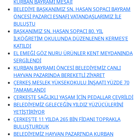
KURBAN BAYRAMI MESAJI
BELEDİYE BAŞKANIMIZ SN. HASAN SOPACI BAYRAM
ÖNCESİ PAZARCI ESNAFI VATANDAŞLARIMIZ İLE
BULUŞTU
BAŞKANIMIZ SN. HASAN SOPACI 80. YIL
İLKÖĞRETİM OKULUNDA DÜZENLENEN KERMES’E
KATILDI
EL EMEĞİ GÖZ NURU ÜRÜNLER KENT MEYDANINDA
SERGİLENDİ
KURBAN BAYRAMI ÖNCESİ BELEDİYEMİZ CANLI
HAYVAN PAZARINDA BEREKETLİ ZİYARET
ÇERKEŞ MESLEK YÜKSEKOKULU İNŞAATI YÜZDE 70
TAMAMLANDI
ÇERKEŞTE SAĞLIKLI YAŞAM İÇİN PEDALLAR ÇEVRİLDİ
BELEDİYEMİZ GELECEĞİN YILDIZ YÜZÜCÜLERİNİ
YETİŞTİRİYOR
ÇERKEŞ’TE 11 YILDA 265 BİN FİDANI TOPRAKLA
BULUŞTURDUK
BELEDİYEMİZ HAYVAN PAZARI’NDA KURBAN