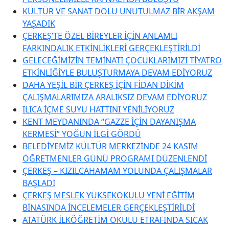
KÜLTÜR VE SANAT DOLU UNUTULMAZ BİR AKŞAM
YAŞADIK
ÇERKEŞ’TE ÖZEL BİREYLER İÇİN ANLAMLI
FARKINDALIK ETKİNLİKLERİ GERÇEKLEŞTİRİLDİ
GELECEĞİMİZİN TEMİNATI ÇOCUKLARIMIZI TİYATRO
ETKİNLİĞİYLE BULUŞTURMAYA DEVAM EDİYORUZ
DAHA YEŞİL BİR ÇERKEŞ İÇİN FİDAN DİKİM
ÇALIŞMALARIMIZA ARALIKSIZ DEVAM EDİYORUZ
ILICA İÇME SUYU HATTINI YENİLİYORUZ
KENT MEYDANINDA “GAZZE İÇİN DAYANIŞMA
KERMESİ” YOĞUN İLGİ GÖRDÜ
BELEDİYEMİZ KÜLTÜR MERKEZİNDE 24 KASIM
ÖĞRETMENLER GÜNÜ PROGRAMI DÜZENLENDİ
ÇERKEŞ – KIZILCAHAMAM YOLUNDA ÇALIŞMALAR
BAŞLADI
ÇERKEŞ MESLEK YÜKSEKOKULU YENİ EĞİTİM
BİNASINDA İNCELEMELER GERÇEKLEŞTİRİLDİ
ATATÜRK İLKÖĞRETİM OKULU ETRAFINDA SICAK