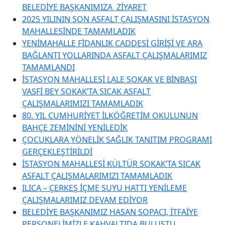
BELEDİYE BAŞKANIMIZA ZİYARET
2025 YILININ SON ASFALT ÇALIŞMASINI İSTASYON
MAHALLESİNDE TAMAMLADIK
YENİMAHALLE FİDANLIK CADDESİ GİRİŞİ VE ARA
BAĞLANTI YOLLARINDA ASFALT ÇALIŞMALARIMIZ
TAMAMLANDI
İSTASYON MAHALLESİ LALE SOKAK VE BİNBAŞI
VASFİ BEY SOKAK’TA SICAK ASFALT
ÇALIŞMALARIMIZI TAMAMLADIK
80. YIL CUMHURİYET İLKÖĞRETİM OKULUNUN
BAHÇE ZEMİNİNİ YENİLEDİK
ÇOCUKLARA YÖNELİK SAĞLIK TANITIM PROGRAMI
GERÇEKLEŞTİRİLDİ
İSTASYON MAHALLESİ KÜLTÜR SOKAK’TA SICAK
ASFALT ÇALIŞMALARIMIZI TAMAMLADIK
ILICA – ÇERKEŞ İÇME SUYU HATTI YENİLEME
ÇALIŞMALARIMIZ DEVAM EDİYOR
BELEDİYE BAŞKANIMIZ HASAN SOPACI, İTFAİYE
PERSONELİMİZLE KAHVALTIDA BULUŞTU