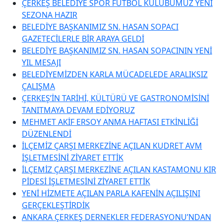
ÇERKEŞ BELEDİYE SPOR FUTBOL KULÜBÜMÜZ YENİ
SEZONA HAZIR
BELEDİYE BAŞKANIMIZ SN. HASAN SOPACI
GAZETECİLERLE BİR ARAYA GELDİ
BELEDİYE BAŞKANIMIZ SN. HASAN SOPACININ YENİ
YIL MESAJI
BELEDİYEMİZDEN KARLA MÜCADELEDE ARALIKSIZ
ÇALIŞMA
ÇERKEŞ’İN TARİHİ, KÜLTÜRÜ VE GASTRONOMİSİNİ
TANITMAYA DEVAM EDİYORUZ
MEHMET AKİF ERSOY ANMA HAFTASI ETKİNLİĞİ
DÜZENLENDİ
İLÇEMİZ ÇARŞI MERKEZİNE AÇILAN KUDRET AVM
İŞLETMESİNİ ZİYARET ETTİK
İLÇEMİZ ÇARŞI MERKEZİNE AÇILAN KASTAMONU KIR
PİDESİ İŞLETMESİNİ ZİYARET ETTİK
YENİ HİZMETE AÇILAN PARLA KAFENİN AÇILIŞINI
GERÇEKLEŞTİRDİK
ANKARA ÇERKEŞ DERNEKLER FEDERASYONU’NDAN