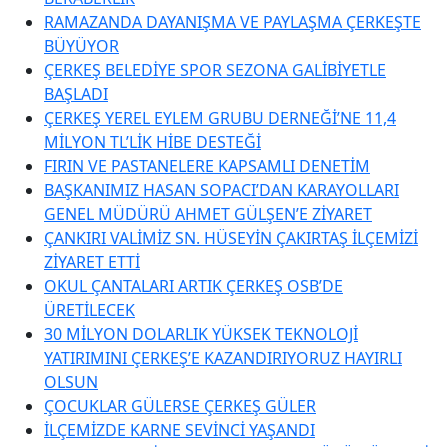
RAMAZANDA DAYANIŞMA VE PAYLAŞMA ÇERKEŞTE
BÜYÜYOR
ÇERKEŞ BELEDİYE SPOR SEZONA GALİBİYETLE
BAŞLADI
ÇERKEŞ YEREL EYLEM GRUBU DERNEĞİ’NE 11,4
MİLYON TL’LİK HİBE DESTEĞİ
FIRIN VE PASTANELERE KAPSAMLI DENETİM
BAŞKANIMIZ HASAN SOPACI’DAN KARAYOLLARI
GENEL MÜDÜRÜ AHMET GÜLŞEN’E ZİYARET
ÇANKIRI VALİMİZ SN. HÜSEYİN ÇAKIRTAŞ İLÇEMİZİ
ZİYARET ETTİ
OKUL ÇANTALARI ARTIK ÇERKEŞ OSB’DE
ÜRETİLECEK
30 MİLYON DOLARLIK YÜKSEK TEKNOLOJİ
YATIRIMINI ÇERKEŞ’E KAZANDIRIYORUZ HAYIRLI
OLSUN
ÇOCUKLAR GÜLERSE ÇERKEŞ GÜLER
İLÇEMİZDE KARNE SEVİNCİ YAŞANDI