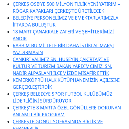
ÇERKEŞ OSB’YE 500 MİLYON TL’LİK YENİ YATIRIM –
RÖGAR KAPAKLARI ÇERKEŞ’TE ÜRETİLECEK
BELEDİYE PERSONELİMİZ VE EMEKTARLARIMIZLA
İFTARDA BULUŞTUK
18 MART ÇANAKKALE ZAFERİ VE ŞEHİTLERİMİZİ
ANDIK
RABBİM BU MİLLETE BİR DAHA İSTİKLAL MARŞI
YAZDIRMASIN
ÇANKIRI VALİMİZ SN. HÜSEYİN ÇAKIRTAŞ’I VE
KÜLTÜR VE TURİZM BAKAN YARDIMCIMIZ SN.
NADİR ALPASLAN’I İLÇEMİZDE MİSAFİR ETTİK
KEMERKÖPRÜ HALK KÜTÜPHANEMİZİN AÇILIŞINI
GERÇEKLEŞTİRDİK
ÇERKEŞ BELEDİYE SPOR FUTBOL KULÜBÜMÜZ
LİDERLİĞİNİ SÜRDÜRÜYOR
ÇERKEŞ’TE 8 MART’A ÖZEL GÖNÜLLERE DOKUNAN
ANLAMLI BİR PROGRAM
ÇERKEŞTE GÖNÜL SOFRASINDA BİRLİK VE
BERABERLİK