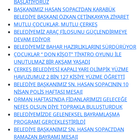
BAŞLATIYORUZ
BAŞKANIMIZ HASAN SOPACI’DAN KARABÜK
BELEDİYE BAŞKANI ÖZKAN ÇETİNKAYA’YA ZİYARET
MUTLU ÇOCUKLAR, MUTLU ÇERKEŞ
BELEDİYEMİZ ARAÇ FİLOSUNU GÜÇLENDİRMEYE
DEVAM EDİYOR
BELEDİYEMİZ BAHAR HAZIRLIKLARINI SÜRDÜRÜYOR
ÇOCUKLAR “ DON KİŞOT” TİYATRO OYUNU İLE
UNUTULMAZ BİR AKŞAM YAŞADI
ÇERKEŞ BELEDİYESİ KAPALI YARI OLİMPİK YÜZME
HAVUZUMUZ 2 BİN 127 KİŞİYE YÜZME ÖĞRETTİ
BELEDİYE BAŞKANIMIZ SN. HASAN SOPACININ 10
NİSAN POLİS HAFTASI MESAJI
ORMAN HAFTASI’NDA FİDANLARIMIZI GELECEĞE
NEFES OLSUN DİYE TOPRAKLA BULUŞTURDUK
BELEDİYEMİZDE GELENEKSEL BAYRAMLAŞMA
PROGRAMI GERÇEKLEŞTİRİLDİ
BELEDİYE BAŞKANIMIZ SN. HASAN SOPACI’DAN
RAMAZAN BAYRAMI MESAJI