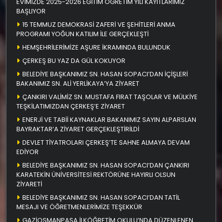
EVİMİZDE 2025-2026 EĞİTİM ÖĞRETİM YILI KAYITLARIMIZ
BAŞLIYOR
15 TEMMUZ DEMOKRASİ ZAFERİ VE ŞEHİTLERİ ANMA
PROGRAMI YOĞUN KATILIM İLE GERÇEKLEŞTİ
HEMŞEHRİLERİMİZE AŞURE İKRAMINDA BULUNDUK
ÇERKEŞ BU YAZ DA GÜL KOKUYOR
BELEDİYE BAŞKANIMIZ SN. HASAN SOPACI’DAN İÇİŞLERİ
BAKANIMIZ SN. ALİ YERLİKAYA’YA ZİYARET
ÇANKIRI VALİMİZ SN. MUSTAFA FIRAT TAŞOLAR VE MÜLKİYE
TEŞKİLATIMIZDAN ÇERKEŞ’E ZİYARET
ENERJİ VE TABİİ KAYNAKLAR BAKANIMIZ SAYIN ALPARSLAN
BAYRAKTAR’A ZİYARET GERÇEKLEŞTİRİLDİ
DEVLET TİYATROLARI ÇERKEŞ’TE SAHNE ALMAYA DEVAM
EDİYOR
BELEDİYE BAŞKANIMIZ SN. HASAN SOPACI’DAN ÇANKIRI
KARATEKİN ÜNİVERSİTESİ REKTÖRÜNE HAYIRLI OLSUN
ZİYARETİ
BELEDİYE BAŞKANIMIZ SN. HASAN SOPACI’DAN TATİL
MESAJI VE ÖĞRETMENLERİMİZE TEŞEKKÜR
GAZİOSMANPAŞA İLKÖĞRETİM OKULU’NDA DÜZENLENEN