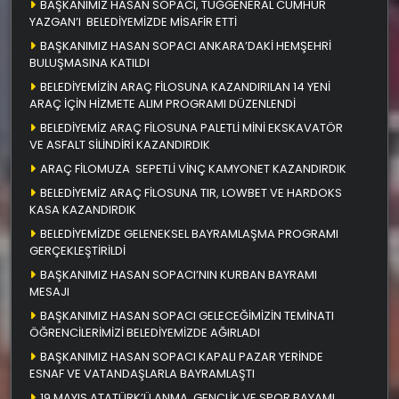
BAŞKANIMIZ HASAN SOPACI, TUĞGENERAL CUMHUR
YAZGAN’I BELEDİYEMİZDE MİSAFİR ETTİ
BAŞKANIMIZ HASAN SOPACI ANKARA’DAKİ HEMŞEHRİ
BULUŞMASINA KATILDI
BELEDİYEMİZİN ARAÇ FİLOSUNA KAZANDIRILAN 14 YENİ
ARAÇ İÇİN HİZMETE ALIM PROGRAMI DÜZENLENDİ
BELEDİYEMİZ ARAÇ FİLOSUNA PALETLİ MİNİ EKSKAVATÖR
VE ASFALT SİLİNDİRİ KAZANDIRDIK
ARAÇ FİLOMUZA SEPETLİ VİNÇ KAMYONET KAZANDIRDIK
BELEDİYEMİZ ARAÇ FİLOSUNA TIR, LOWBET VE HARDOKS
KASA KAZANDIRDIK
BELEDİYEMİZDE GELENEKSEL BAYRAMLAŞMA PROGRAMI
GERÇEKLEŞTİRİLDİ
BAŞKANIMIZ HASAN SOPACI’NIN KURBAN BAYRAMI
MESAJI
BAŞKANIMIZ HASAN SOPACI GELECEĞİMİZİN TEMİNATI
ÖĞRENCİLERİMİZİ BELEDİYEMİZDE AĞIRLADI
BAŞKANIMIZ HASAN SOPACI KAPALI PAZAR YERİNDE
ESNAF VE VATANDAŞLARLA BAYRAMLAŞTI
19 MAYIS ATATÜRK’Ü ANMA, GENÇLİK VE SPOR BAYAMI