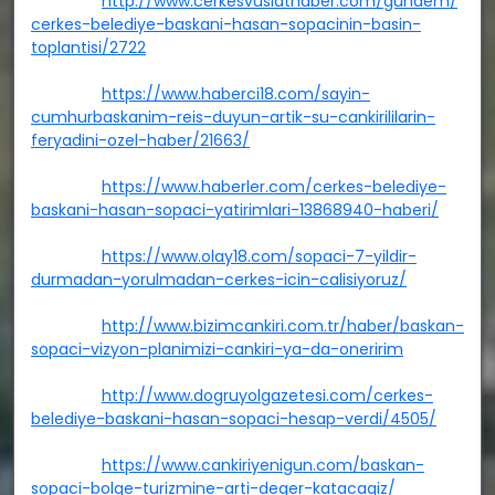
http://www.cerkesvuslathaber.com/gundem/
cerkes-belediye-baskani-hasan-sopacinin-basin-
toplantisi/2722
https://www.haberci18.com/sayin-
cumhurbaskanim-reis-duyun-artik-su-cankirililarin-
feryadini-ozel-haber/21663/
https://www.haberler.com/cerkes-belediye-
baskani-hasan-sopaci-yatirimlari-13868940-haberi/
https://www.olay18.com/sopaci-7-yildir-
durmadan-yorulmadan-cerkes-icin-calisiyoruz/
http://www.bizimcankiri.com.tr/haber/baskan-
sopaci-vizyon-planimizi-cankiri-ya-da-oneririm
http://www.dogruyolgazetesi.com/cerkes-
belediye-baskani-hasan-sopaci-hesap-verdi/4505/
https://www.cankiriyenigun.com/baskan-
sopaci-bolge-turizmine-arti-deger-katacagiz/