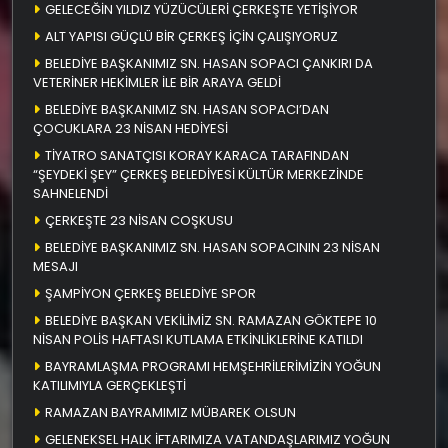
GELECEĞİN YILDIZ YÜZÜCÜLERİ ÇERKEŞTE YETİŞİYOR
ALT YAPISI GÜÇLÜ BİR ÇERKEŞ İÇİN ÇALIŞIYORUZ
BELEDİYE BAŞKANIMIZ SN. HASAN SOPACI ÇANKIRI DA
VETERİNER HEKİMLER İLE BİR ARAYA GELDİ
BELEDİYE BAŞKANIMIZ SN. HASAN SOPACI’DAN
ÇOCUKLARA 23 NİSAN HEDİYESİ
TİYATRO SANATÇISI KORAY KARACA TARAFINDAN
“ŞEYDEKİ ŞEY” ÇERKEŞ BELEDİYESİ KÜLTÜR MERKEZİNDE
SAHNELENDİ
ÇERKEŞTE 23 NİSAN COŞKUSU
BELEDİYE BAŞKANIMIZ SN. HASAN SOPACININ 23 NİSAN
MESAJI
ŞAMPİYON ÇERKEŞ BELEDİYE SPOR
BELEDİYE BAŞKAN VEKİLİMİZ SN. RAMAZAN GÖKTEPE 10
NİSAN POLİS HAFTASI KUTLAMA ETKİNLİKLERİNE KATILDI
BAYRAMLAŞMA PROGRAMI HEMŞEHRİLERİMİZİN YOĞUN
KATILIMIYLA GERÇEKLEŞTİ
RAMAZAN BAYRAMIMIZ MÜBAREK OLSUN
GELENEKSEL HALK İFTARIMIZA VATANDAŞLARIMIZ YOĞUN