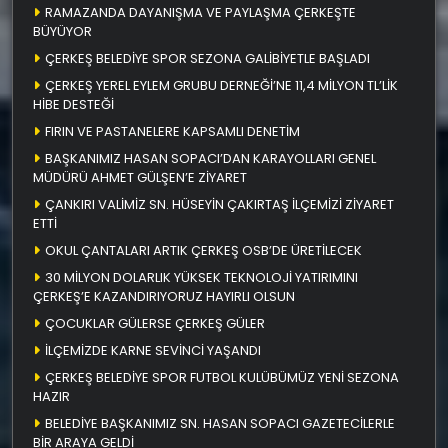
RAMAZANDA DAYANIŞMA VE PAYLAŞMA ÇERKEŞTE
BÜYÜYOR
ÇERKEŞ BELEDİYE SPOR SEZONA GALİBİYETLE BAŞLADI
ÇERKEŞ YEREL EYLEM GRUBU DERNEĞİ’NE 11,4 MİLYON TL’LİK
HİBE DESTEĞİ
FIRIN VE PASTANELERE KAPSAMLI DENETİM
BAŞKANIMIZ HASAN SOPACI’DAN KARAYOLLARI GENEL
MÜDÜRÜ AHMET GÜLŞEN’E ZİYARET
ÇANKIRI VALİMİZ SN. HÜSEYİN ÇAKIRTAŞ İLÇEMİZİ ZİYARET
ETTİ
OKUL ÇANTALARI ARTIK ÇERKEŞ OSB’DE ÜRETİLECEK
30 MİLYON DOLARLIK YÜKSEK TEKNOLOJİ YATIRIMINI
ÇERKEŞ’E KAZANDIRIYORUZ HAYIRLI OLSUN
ÇOCUKLAR GÜLERSE ÇERKEŞ GÜLER
İLÇEMİZDE KARNE SEVİNCİ YAŞANDI
ÇERKEŞ BELEDİYE SPOR FUTBOL KULÜBÜMÜZ YENİ SEZONA
HAZIR
BELEDİYE BAŞKANIMIZ SN. HASAN SOPACI GAZETECİLERLE
BİR ARAYA GELDİ