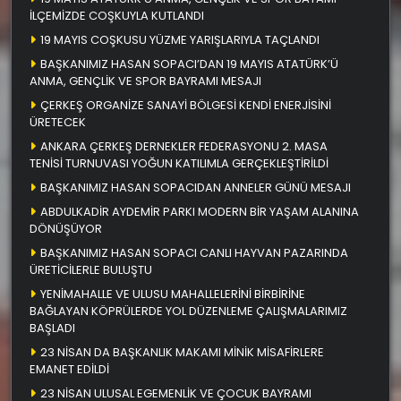
İLÇEMİZDE COŞKUYLA KUTLANDI
19 MAYIS COŞKUSU YÜZME YARIŞLARIYLA TAÇLANDI
BAŞKANIMIZ HASAN SOPACI’DAN 19 MAYIS ATATÜRK’Ü
ANMA, GENÇLİK VE SPOR BAYRAMI MESAJI
ÇERKEŞ ORGANİZE SANAYİ BÖLGESİ KENDİ ENERJİSİNİ
ÜRETECEK
ANKARA ÇERKEŞ DERNEKLER FEDERASYONU 2. MASA
TENİSİ TURNUVASI YOĞUN KATILIMLA GERÇEKLEŞTİRİLDİ
BAŞKANIMIZ HASAN SOPACIDAN ANNELER GÜNÜ MESAJI
ABDULKADİR AYDEMİR PARKI MODERN BİR YAŞAM ALANINA
DÖNÜŞÜYOR
BAŞKANIMIZ HASAN SOPACI CANLI HAYVAN PAZARINDA
ÜRETİCİLERLE BULUŞTU
YENİMAHALLE VE ULUSU MAHALLELERİNİ BİRBİRİNE
BAĞLAYAN KÖPRÜLERDE YOL DÜZENLEME ÇALIŞMALARIMIZ
BAŞLADI
23 NİSAN DA BAŞKANLIK MAKAMI MİNİK MİSAFİRLERE
EMANET EDİLDİ
23 NİSAN ULUSAL EGEMENLİK VE ÇOCUK BAYRAMI