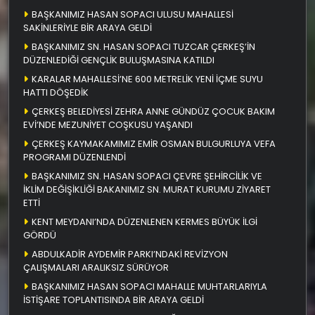
BAŞKANIMIZ HASAN SOPACI ULUSU MAHALLESİ
SAKİNLERİYLE BİR ARAYA GELDİ
BAŞKANIMIZ SN. HASAN SOPACI TUZCAR ÇERKEŞ’İN
DÜZENLEDİĞİ GENÇLİK BULUŞMASINA KATILDI
KARALAR MAHALLESİ’NE 600 METRELİK YENİ İÇME SUYU
HATTI DÖŞEDİK
ÇERKEŞ BELEDİYESİ ZEHRA ANNE GÜNDÜZ ÇOCUK BAKIM
EVİ’NDE MEZUNİYET COŞKUSU YAŞANDI
ÇERKEŞ KAYMAKAMIMIZ EMİR OSMAN BULGURLUYA VEFA
PROGRAMI DÜZENLENDİ
BAŞKANIMIZ SN. HASAN SOPACI ÇEVRE ŞEHİRCİLİK VE
İKLİM DEĞİŞİKLİĞİ BAKANIMIZ SN. MURAT KURUMU ZİYARET
ETTİ
KENT MEYDANI’NDA DÜZENLENEN KERMES BÜYÜK İLGİ
GÖRDÜ
ABDULKADİR AYDEMİR PARKI’NDAKİ REVİZYON
ÇALIŞMALARI ARALIKSIZ SÜRÜYOR
BAŞKANIMIZ HASAN SOPACI MAHALLE MUHTARLARIYLA
İSTİŞARE TOPLANTISINDA BİR ARAYA GELDİ