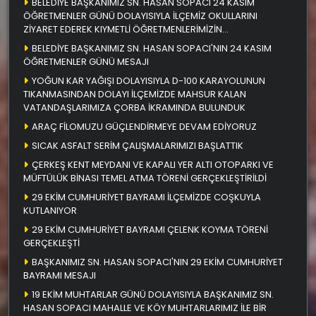
BELEDİYE BAŞKANIMIZ SN. HASAN SOPACI 24 KASIM
ÖĞRETMENLER GÜNÜ DOLAYISIYLA İLÇEMİZ OKULLARINI
ZİYARET EDEREK KIYMETLİ ÖĞRETMENLERİMİZİN
ÖĞRETMENLER GÜNÜNÜ KUTLADI
BELEDİYE BAŞKANIMIZ SN. HASAN SOPACI'NIN 24 KASIM
ÖĞRETMENLER GÜNÜ MESAJI
YOĞUN KAR YAĞIŞI DOLAYISIYLA D-100 KARAYOLUNUN
TIKANMASINDAN DOLAYI İLÇEMİZDE MAHSUR KALAN
VATANDAŞLARIMIZA ÇORBA İKRAMINDA BULUNDUK
ARAÇ FİLOMUZU GÜÇLENDİRMEYE DEVAM EDİYORUZ
SICAK ASFALT SERİM ÇALIŞMALARIMIZI BAŞLATTIK
ÇERKEŞ KENT MEYDANI VE KAPALI YER ALTI OTOPARKI VE
MÜFTÜLÜK BİNASI TEMEL ATMA TÖRENİ GERÇEKLEŞTİRİLDİ
29 EKİM CUMHURİYET BAYRAMI İLÇEMİZDE COŞKUYLA
KUTLANIYOR
29 EKİM CUMHURİYET BAYRAMI ÇELENK KOYMA TÖRENİ
GERÇEKLEŞTİ
BAŞKANIMIZ SN. HASAN SOPACI'NIN 29 EKİM CUMHURİYET
BAYRAMI MESAJI
19 EKİM MUHTARLAR GÜNÜ DOLAYISIYLA BAŞKANIMIZ SN.
HASAN SOPACI MAHALLE VE KÖY MUHTARLARIMIZ İLE BİR