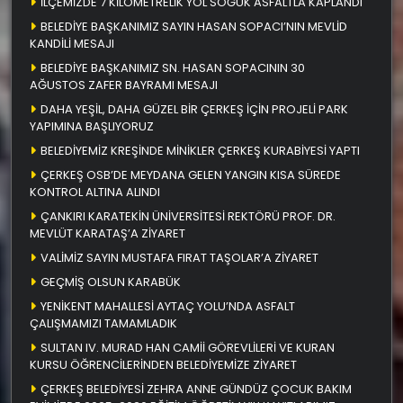
İLÇEMİZDE 7 KİLOMETRELİK YOL SOĞUK ASFALTLA KAPLANDI
BELEDİYE BAŞKANIMIZ SAYIN HASAN SOPACI’NIN MEVLİD
KANDİLİ MESAJI
BELEDİYE BAŞKANIMIZ SN. HASAN SOPACININ 30
AĞUSTOS ZAFER BAYRAMI MESAJI
DAHA YEŞİL, DAHA GÜZEL BİR ÇERKEŞ İÇİN PROJELİ PARK
YAPIMINA BAŞLIYORUZ
BELEDİYEMİZ KREŞİNDE MİNİKLER ÇERKEŞ KURABİYESİ YAPTI
ÇERKEŞ OSB’DE MEYDANA GELEN YANGIN KISA SÜREDE
KONTROL ALTINA ALINDI
ÇANKIRI KARATEKİN ÜNİVERSİTESİ REKTÖRÜ PROF. DR.
MEVLÜT KARATAŞ’A ZİYARET
VALİMİZ SAYIN MUSTAFA FIRAT TAŞOLAR’A ZİYARET
GEÇMİŞ OLSUN KARABÜK
YENİKENT MAHALLESİ AYTAÇ YOLU’NDA ASFALT
ÇALIŞMAMIZI TAMAMLADIK
SULTAN IV. MURAD HAN CAMİİ GÖREVLİLERİ VE KURAN
KURSU ÖĞRENCİLERİNDEN BELEDİYEMİZE ZİYARET
ÇERKEŞ BELEDİYESİ ZEHRA ANNE GÜNDÜZ ÇOCUK BAKIM