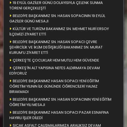
19 EYLÜL GAZİLER GÜNÜ DOLAYISIYLA ÇELENK SUNMA
TÖRENİ GERÇEKLEŞTİ
BELEDİYE BAŞKANIMIZ SN. HASAN SOPACININ 19 EYLÜL
GAZİLER GÜNÜ MESAJI
KÜLTÜR VE TURİZM BAKANIMIZ SN. MEHMET NURİ ERSOY
İLÇEMİZİ ZİYARET ETTİ
BELEDİYE BAŞKANIMIZ SN. HASAN SOPACI ÇEVRE
ŞEHİRCİLİK VE İKLİM DEĞİŞİKLİĞİ BAKANIMIZ SN. MURAT
KURUM’U ZİYARET ETTİ
ÇERKEŞ’TE ÇOCUKLAR HEM MUTLU HEM GÜVENDE
ÇERKEŞ’İN ALT YAPISINA NEFES ALDIRMAYA DEVAM
EDİYORUZ
BELEDİYE BAŞKANIMIZ HASAN SOPACI YENİ EĞİTİM
ÖĞRETİM YILININ İLK GÜNÜNDE ÖĞRENCİLERİ YALNIZ
BIRAKMADI
BELEDİYE BAŞKANIMIZ SN. HASAN SOPACININ YENİ EĞİTİM
ÖĞRETİM YILI MESAJI
BELEDİYE BAŞKANIMIZ HASAN SOPACI PAZAR ESNAFINA
HAYIRLI İŞLER DİLEDİ
SICAK ASFALT ÇALIŞMALARIMIZA ARALIKSIZ DEVAM