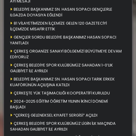
AYI MESAJI
BELEDİYE BAŞKANIMIZ SN. HASAN SOPACI GENÇLERLE
ILGAZDA DOYASIYA EĞLENDİ
81 VİLAYETİMİZDEN İLÇEMİZE GELEN 120 GAZETECİYİ
İLÇEMİZDE MİSAFİR ETTİK
GENÇLER SORDU BELEDİYE BAŞKANIMIZ HASAN SOPACI
YANITLADI
ÇERKEŞ ORGANİZE SANAYİ BÖLGEMİZİ BÜYÜTMEYE DEVAM
EDİYORUZ
ÇERKEŞ BELEDİYE SPOR KULÜBÜMÜZ SAHADAN 1-0’LIK
GALİBİYET İLE AYRILDI
BELEDİYE BAŞKANIMIZ SN. HASAN SOPACI TARIK ERKEK
KUAFÖRÜNÜN AÇILIŞINA KATILDI
ÇERKEŞTE YÜK TAŞIMACILIĞI KOOPERATİFİ KURULDU
2024-2025 EĞİTİM ÖĞRETİM YILININ İKİNCİ DÖNEMİ
BAŞLADI
“ÇERKEŞ GELENEKSEL KIYAFET SERGİSİ” AÇILDI
ÇERKEŞ BELEDİYE SPOR KULÜBÜMÜZ LİGİN İLK MAÇINDA
SAHADAN GALİBİYET İLE AYRILDI