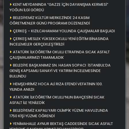
KENT MEYDANINDA “GAZZE İÇİN DAYANIŞMA KERMESİ”
YOĞUN İLGİ GÖRDÜ
BELEDİYEMİZ KÜLTÜR MERKEZİNDE 24 KASIM
ÖĞRETMENLER GÜNÜ PROGRAMI DÜZENLENDİ
ÇERKEŞ – KIZILCAHAMAM YOLUNDA ÇALIŞMALAR BAŞLADI
ÇERKEŞ MESLEK YÜKSEKOKULU YENİ EĞİTİM BİNASINDA
İNCELEMELER GERÇEKLEŞTİRİLDİ
ATATÜRK İLKÖĞRETİM OKULU ETRAFINDA SICAK ASFALT
ÇALIŞMALARIMIZI TAMAMLADIK
BELEDİYE BAŞKANIMIZ SN. HASAN SOPACI İSTANBUL’DA
GENİŞ KAPSAMLI SANAYİ VE YATIRIM İNCELEMESİNDE
BULUNDU
HEMŞEHRİMİZ HOCA ALİ RIZA EFENDİ VEFATININ 100.
YILINDA ANILDI
ATATÜRK İLKÖĞRETİM OKULU’NUN BAHÇESİNİ SICAK
ASFALT İLE YENİLEDİK
BELEDİYEMİZ KAPALI YARI OLİMPİK YÜZME HAVUZUNDA
1750 KİŞİ YÜZME ÖĞRENDİ
YENİMAHALLE AYNUR BEKTAŞ CADDESİNDE SICAK ASFALT