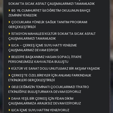
SOKAK’TA SICAK ASFALT ÇALIŞMALARIMIZI TAMAMLADIK
80. YIL CUMHURİYET İLKÖĞRETİM OKULUNUN BAHÇE
ZEMİNİNİ YENİLEDİK
ÇOCUKLARA YÖNELİK SAĞLIK TANITIM PROGRAMI
GERÇEKLEŞTİRİLDİ
İSTASYON MAHALLESİ KÜLTÜR SOKAK’TA SICAK ASFALT
ÇALIŞMALARIMIZI TAMAMLADIK
ILICA – ÇERKEŞ İÇME SUYU HATTI YENİLEME
ÇALIŞMALARIMIZ DEVAM EDİYOR
BELEDİYE BAŞKANIMIZ HASAN SOPACI, İTFAİYE
PERSONELİMİZLE KAHVALTIDA BULUŞTU
KÜLTÜR VE SANAT DOLU UNUTULMAZ BİR AKŞAM YAŞADIK
ÇERKEŞ’TE ÖZEL BİREYLER İÇİN ANLAMLI FARKINDALIK
ETKİNLİKLERİ GERÇEKLEŞTİRİLDİ
GELECEĞİMİZİN TEMİNATI ÇOCUKLARIMIZI TİYATRO
ETKİNLİĞİYLE BULUŞTURMAYA DEVAM EDİYORUZ
DAHA YEŞİL BİR ÇERKEŞ İÇİN FİDAN DİKİM
ÇALIŞMALARIMIZA ARALIKSIZ DEVAM EDİYORUZ
ILICA İÇME SUYU HATTINI YENİLİYORUZ