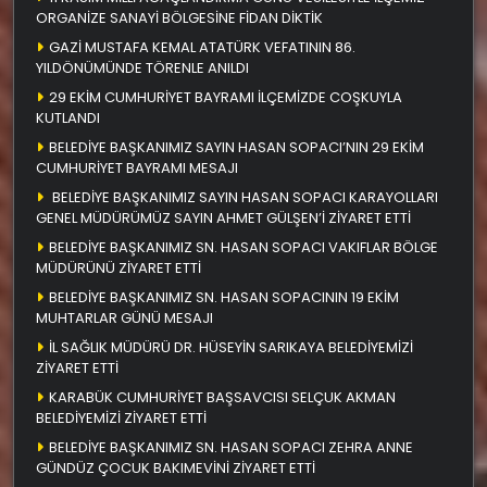
ORGANİZE SANAYİ BÖLGESİNE FİDAN DİKTİK
GAZİ MUSTAFA KEMAL ATATÜRK VEFATININ 86.
YILDÖNÜMÜNDE TÖRENLE ANILDI
29 EKİM CUMHURİYET BAYRAMI İLÇEMİZDE COŞKUYLA
KUTLANDI
BELEDİYE BAŞKANIMIZ SAYIN HASAN SOPACI’NIN 29 EKİM
CUMHURİYET BAYRAMI MESAJI
BELEDİYE BAŞKANIMIZ SAYIN HASAN SOPACI KARAYOLLARI
GENEL MÜDÜRÜMÜZ SAYIN AHMET GÜLŞEN’İ ZİYARET ETTİ
BELEDİYE BAŞKANIMIZ SN. HASAN SOPACI VAKIFLAR BÖLGE
MÜDÜRÜNÜ ZİYARET ETTİ
BELEDİYE BAŞKANIMIZ SN. HASAN SOPACININ 19 EKİM
MUHTARLAR GÜNÜ MESAJI
İL SAĞLIK MÜDÜRÜ DR. HÜSEYİN SARIKAYA BELEDİYEMİZİ
ZİYARET ETTİ
KARABÜK CUMHURİYET BAŞSAVCISI SELÇUK AKMAN
BELEDİYEMİZİ ZİYARET ETTİ
BELEDİYE BAŞKANIMIZ SN. HASAN SOPACI ZEHRA ANNE
GÜNDÜZ ÇOCUK BAKIMEVİNİ ZİYARET ETTİ