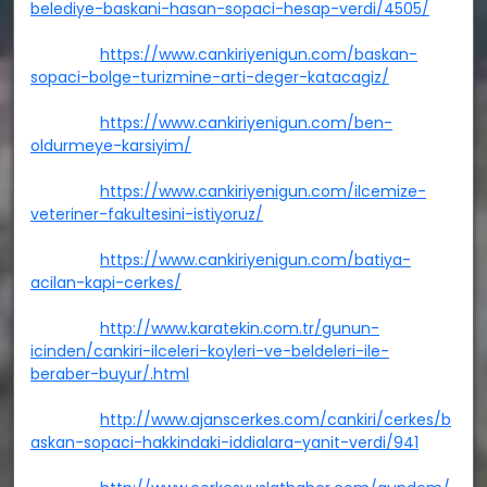
belediye-baskani-hasan-sopaci-hesap-verdi/4505/
https://www.cankiriyenigun.com/baskan-
sopaci-bolge-turizmine-arti-deger-katacagiz/
https://www.cankiriyenigun.com/ben-
oldurmeye-karsiyim/
https://www.cankiriyenigun.com/ilcemize-
veteriner-fakultesini-istiyoruz/
https://www.cankiriyenigun.com/batiya-
acilan-kapi-cerkes/
http://www.karatekin.com.tr/gunun-
icinden/cankiri-ilceleri-koyleri-ve-beldeleri-ile-
beraber-buyur/.html
http://www.ajanscerkes.com/cankiri/cerkes/b
askan-sopaci-hakkindaki-iddialara-yanit-verdi/941