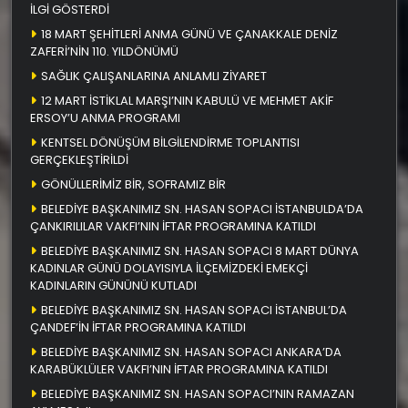
İLGİ GÖSTERDİ
18 MART ŞEHİTLERİ ANMA GÜNÜ VE ÇANAKKALE DENİZ
ZAFERİ’NİN 110. YILDÖNÜMÜ
SAĞLIK ÇALIŞANLARINA ANLAMLI ZİYARET
12 MART İSTİKLAL MARŞI’NIN KABULÜ VE MEHMET AKİF
ERSOY’U ANMA PROGRAMI
KENTSEL DÖNÜŞÜM BİLGİLENDİRME TOPLANTISI
GERÇEKLEŞTİRİLDİ
GÖNÜLLERİMİZ BİR, SOFRAMIZ BİR
BELEDİYE BAŞKANIMIZ SN. HASAN SOPACI İSTANBULDA’DA
ÇANKIRILILAR VAKFI’NIN İFTAR PROGRAMINA KATILDI
BELEDİYE BAŞKANIMIZ SN. HASAN SOPACI 8 MART DÜNYA
KADINLAR GÜNÜ DOLAYISIYLA İLÇEMİZDEKİ EMEKÇİ
KADINLARIN GÜNÜNÜ KUTLADI
BELEDİYE BAŞKANIMIZ SN. HASAN SOPACI İSTANBUL’DA
ÇANDEF’İN İFTAR PROGRAMINA KATILDI
BELEDİYE BAŞKANIMIZ SN. HASAN SOPACI ANKARA’DA
KARABÜKLÜLER VAKFI’NIN İFTAR PROGRAMINA KATILDI
BELEDİYE BAŞKANIMIZ SN. HASAN SOPACI’NIN RAMAZAN