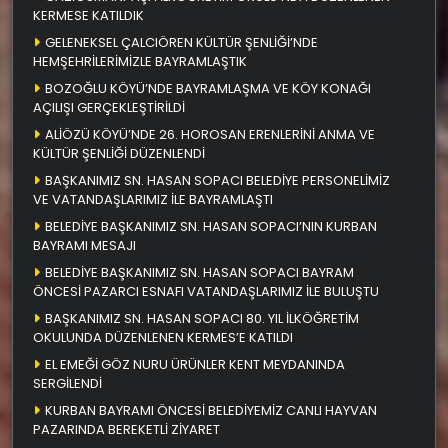
KERMESE KATILDIK
GELENEKSEL ÇALCIÖREN KÜLTÜR ŞENLİĞİ’NDE
HEMŞEHRİLERİMİZLE BAYRAMLAŞTIK
BOZOĞLU KÖYÜ’NDE BAYRAMLAŞMA VE KÖY KONAĞI
AÇILIŞI GERÇEKLEŞTİRİLDİ
ALİÖZÜ KÖYÜ’NDE 26. HOROSAN ERENLERİNİ ANMA VE
KÜLTÜR ŞENLİĞİ DÜZENLENDİ
BAŞKANIMIZ SN. HASAN SOPACI BELEDİYE PERSONELİMİZ
VE VATANDAŞLARIMIZ İLE BAYRAMLAŞTI
BELEDİYE BAŞKANIMIZ SN. HASAN SOPACI’NIN KURBAN
BAYRAMI MESAJI
BELEDİYE BAŞKANIMIZ SN. HASAN SOPACI BAYRAM
ÖNCESİ PAZARCI ESNAFI VATANDAŞLARIMIZ İLE BULUŞTU
BAŞKANIMIZ SN. HASAN SOPACI 80. YIL İLKÖĞRETİM
OKULUNDA DÜZENLENEN KERMES’E KATILDI
EL EMEĞİ GÖZ NURU ÜRÜNLER KENT MEYDANINDA
SERGİLENDİ
KURBAN BAYRAMI ÖNCESİ BELEDİYEMİZ CANLI HAYVAN
PAZARINDA BEREKETLİ ZİYARET