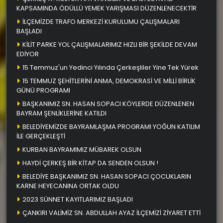
KAPSAMINDA ÖDÜLLÜ YEMEK YARIŞMASI DÜZENLENECEKTİR
İLÇEMİZDE TRAFO MERKEZİ KURULUMU ÇALIŞMALARI
BAŞLADI
KİLİT PARKE YOL ÇALIŞMALARIMIZ HIZLI BİR ŞEKİLDE DEVAM
EDİYOR
15 Temmuz'un Yedinci Yılında Çerkeşliler Yine Tek Yürek
15 TEMMUZ ŞEHİTLERİNİ ANMA, DEMOKRASİ VE MİLLİ BİRLİK
GÜNÜ PROGRAMI
BAŞKANIMIZ SN. HASAN SOPACI KÖYLERDE DÜZENLENEN
BAYRAM ŞENLİKLERİNE KATILDI
BELEDİYEMİZDE BAYRAMLAŞMA PROGRAMI YOĞUN KATILIM
İLE GERÇEKLEŞTİ
KURBAN BAYRAMIMIZ MÜBAREK OLSUN
HAYDİ ÇERKEŞ BİR KİTAP DA SENDEN OLSUN !
BELEDİYE BAŞKANIMIZ SN. HASAN SOPACI ÇOCUKLARIN
KARNE HEYECANINA ORTAK OLDU
2023 SÜNNET KAYITLARIMIZ BAŞLADI
ÇANKIRI VALİMİZ SN. ABDULLAH AYAZ İLÇEMİZİ ZİYARET ETTİ