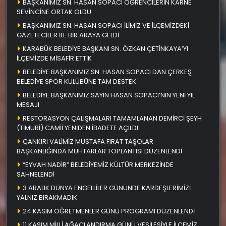
BAŞKANIMIZ SN. HASAN SOPACI ÖĞRENCİLERİN KARNE
SEVİNCİNE ORTAK OLDU
BAŞKANIMIZ SN. HASAN SOPACI İLİMİZ VE İLÇEMİZDEKİ
GAZETECİLER İLE BİR ARAYA GELDİ
KARABÜK BELEDİYE BAŞKANI SN. ÖZKAN ÇETİNKAYA’YI
İLÇEMİZDE MİSAFİR ETTİK
BELEDİYE BAŞKANIMIZ SN. HASAN SOPACI DAN ÇERKEŞ
BELEDİYE SPOR KULÜBÜNE TAM DESTEK
BELEDİYE BAŞKANIMIZ SAYIN HASAN SOPACI’NIN YENİ YIL
MESAJI
RESTORASYON ÇALIŞMALARI TAMAMLANAN DEMİRCİ ŞEYH
(TİMURİ) CAMİİ YENİDEN İBADETE AÇILDI
ÇANKIRI VALİMİZ MUSTAFA FIRAT TAŞOLAR
BAŞKANLIĞINDA MUHTARLAR TOPLANTISI DÜZENLENDİ
“EYVAH NADİR” BELEDİYEMİZ KÜLTÜR MERKEZİNDE
SAHNELENDİ
3 ARALIK DÜNYA ENGELLİLER GÜNÜNDE KARDEŞLERİMİZİ
YALNIZ BIRAKMADIK
24 KASIM ÖĞRETMENLER GÜNÜ PROGRAMI DÜZENLENDİ
11 KASIM MİLLİ AĞAÇLANDIRMA GÜNÜ VESİLESİYLE İLÇEMİZ