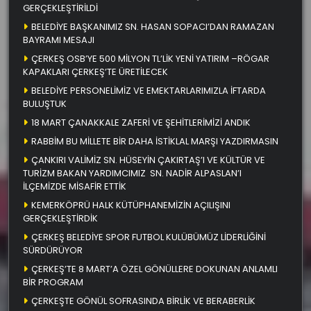
GERÇEKLEŞTİRİLDİ
BELEDİYE BAŞKANIMIZ SN. HASAN SOPACI’DAN RAMAZAN
BAYRAMI MESAJI
ÇERKEŞ OSB’YE 500 MİLYON TL’LİK YENİ YATIRIM –RÖGAR
KAPAKLARI ÇERKEŞ’TE ÜRETİLECEK
BELEDİYE PERSONELİMİZ VE EMEKTARLARIMIZLA İFTARDA
BULUŞTUK
18 MART ÇANAKKALE ZAFERİ VE ŞEHİTLERİMİZİ ANDIK
RABBİM BU MİLLETE BİR DAHA İSTİKLAL MARŞI YAZDIRMASIN
ÇANKIRI VALİMİZ SN. HÜSEYİN ÇAKIRTAŞ’I VE KÜLTÜR VE
TURİZM BAKAN YARDIMCIMIZ SN. NADİR ALPASLAN’I
İLÇEMİZDE MİSAFİR ETTİK
KEMERKÖPRÜ HALK KÜTÜPHANEMİZİN AÇILIŞINI
GERÇEKLEŞTİRDİK
ÇERKEŞ BELEDİYE SPOR FUTBOL KULÜBÜMÜZ LİDERLİĞİNİ
SÜRDÜRÜYOR
ÇERKEŞ’TE 8 MART’A ÖZEL GÖNÜLLERE DOKUNAN ANLAMLI
BİR PROGRAM
ÇERKEŞTE GÖNÜL SOFRASINDA BİRLİK VE BERABERLİK