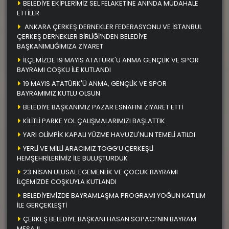
BELEDİYE EKİPLERİMİZ SEL FELAKETİNE ANINDA MÜDAHALE
ETTİLER
ANKARA ÇERKEŞ DERNEKLER FEDERASYONU VE İSTANBUL
ÇERKEŞ DERNEKLER BİRLİĞİ’NDEN BELEDİYE
BAŞKANIMLIĞIMIZA ZİYARET
İLÇEMİZDE 19 MAYIS ATATÜRK'Ü ANMA GENÇLİK VE SPOR
BAYRAMI COŞKU İLE KUTLANDI
19 MAYIS ATATÜRK'Ü ANMA, GENÇLİK VE SPOR
BAYRAMIMIZ KUTLU OLSUN
BELEDİYE BAŞKANIMIZ PAZAR ESNAFINI ZİYARET ETTİ
KİLİTLİ PARKE YOL ÇALIŞMALARIMIZI BAŞLATTIK
YARI OLİMPİK KAPALI YÜZME HAVUZU'NUN TEMELİ ATILDI
YERLİ VE MİLLİ ARACIMIZ TOGG’U ÇERKEŞLİ
HEMŞEHRİLERİMİZ İLE BULUŞTURDUK
23 NİSAN ULUSAL EGEMENLİK VE ÇOCUK BAYRAMI
İLÇEMİZDE COŞKUYLA KUTLANDI
BELEDİYEMİZDE BAYRAMLAŞMA PROGRAMI YOĞUN KATILIM
İLE GERÇEKLEŞTİ
ÇERKEŞ BELEDİYE BAŞKANI HASAN SOPACI’NIN BAYRAM
MESAJI