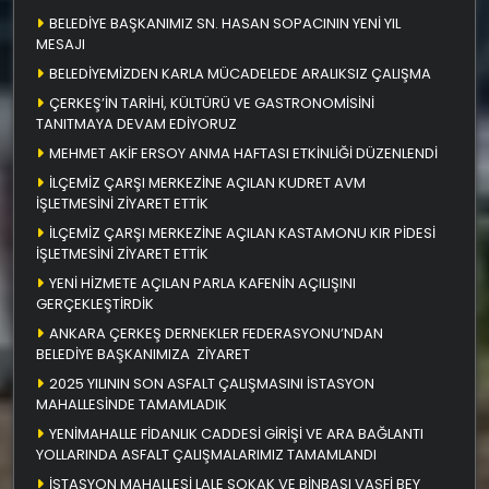
BELEDİYE BAŞKANIMIZ SN. HASAN SOPACININ YENİ YIL
MESAJI
BELEDİYEMİZDEN KARLA MÜCADELEDE ARALIKSIZ ÇALIŞMA
ÇERKEŞ’İN TARİHİ, KÜLTÜRÜ VE GASTRONOMİSİNİ
TANITMAYA DEVAM EDİYORUZ
MEHMET AKİF ERSOY ANMA HAFTASI ETKİNLİĞİ DÜZENLENDİ
İLÇEMİZ ÇARŞI MERKEZİNE AÇILAN KUDRET AVM
İŞLETMESİNİ ZİYARET ETTİK
İLÇEMİZ ÇARŞI MERKEZİNE AÇILAN KASTAMONU KIR PİDESİ
İŞLETMESİNİ ZİYARET ETTİK
YENİ HİZMETE AÇILAN PARLA KAFENİN AÇILIŞINI
GERÇEKLEŞTİRDİK
ANKARA ÇERKEŞ DERNEKLER FEDERASYONU’NDAN
BELEDİYE BAŞKANIMIZA ZİYARET
2025 YILININ SON ASFALT ÇALIŞMASINI İSTASYON
MAHALLESİNDE TAMAMLADIK
YENİMAHALLE FİDANLIK CADDESİ GİRİŞİ VE ARA BAĞLANTI
YOLLARINDA ASFALT ÇALIŞMALARIMIZ TAMAMLANDI
İSTASYON MAHALLESİ LALE SOKAK VE BİNBAŞI VASFİ BEY