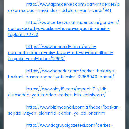
		http://www.ajanscerkes.com/cankiri/cerkes/b
askan-sopaci-hakkindaki-iddialara-yanit-verdi/941
http://www.cerkesvuslathaber.com/gundem/
cerkes-belediye-baskani-hasan-sopacinin-basin-
toplantisi/2722
https://www.haberci18.com/sayin-
cumhurbaskanim-reis-duyun-artik-su-cankirililarin-
feryadini-ozel-haber/21663/
https://www.haberler.com/cerkes-belediye-
baskani-hasan-sopaci-yatirimlari-13868940-haberi/
https://www.olay18.com/sopaci-7-yildir-
durmadan-yorulmadan-cerkes-icin-calisiyoruz/
http://www.bizimcankiri.com.tr/haber/baskan-
sopaci-vizyon-planimizi-cankiri-ya-da-oneririm
http://www.dogruyolgazetesi.com/cerkes-