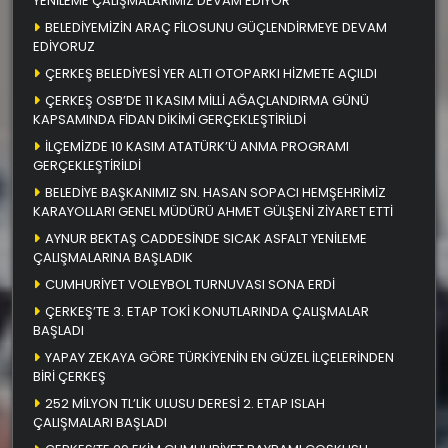
YENİLEME ÇALIŞMALARIMIZ DEVAM EDİYOR
BELEDİYEMİZİN ARAÇ FİLOSUNU GÜÇLENDİRMEYE DEVAM
EDİYORUZ
ÇERKEŞ BELEDİYESİ YER ALTI OTOPARKI HİZMETE AÇILDI
ÇERKEŞ OSB’DE 11 KASIM MİLLİ AĞAÇLANDIRMA GÜNÜ
KAPSAMINDA FİDAN DİKİMİ GERÇEKLEŞTİRİLDİ
İLÇEMİZDE 10 KASIM ATATÜRK’Ü ANMA PROGRAMI
GERÇEKLEŞTİRİLDİ
BELEDİYE BAŞKANIMIZ SN. HASAN SOPACI HEMŞEHRİMİZ
KARAYOLLARI GENEL MÜDÜRÜ AHMET GÜLŞENİ ZİYARET ETTİ
AYNUR BEKTAŞ CADDESİNDE SICAK ASFALT YENİLEME
ÇALIŞMALARINA BAŞLADIK
CUMHURİYET VOLEYBOL TURNUVASI SONA ERDİ
ÇERKEŞ’TE 3. ETAP TOKİ KONUTLARINDA ÇALIŞMALAR
BAŞLADI
YAPAY ZEKAYA GÖRE TÜRKİYENİN EN GÜZEL İLÇELERİNDEN
BİRİ ÇERKEŞ
252 MİLYON TL’LİK ULUSU DERESİ 2. ETAP ISLAH
ÇALIŞMALARI BAŞLADI