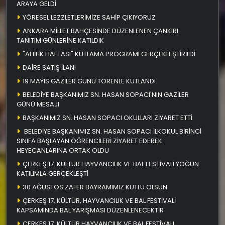
ARAYA GELDİ
YÖRESEL LEZZLETLERİMİZE SAHİP ÇIKIYORUZ
ANKARA MİLLET BAHÇESİNDE DÜZENLENEN ÇANKIRI
TANITIM GÜNLERİNE KATILDIK
"AHİLİK HAFTASI" KUTLAMA PROGRAMI GERÇEKLEŞTİRİLDİ
DAİRE SATIŞ İLANI
19 MAYIS GAZİLER GÜNÜ TÖRENLE KUTLANDI
BELEDİYE BAŞKANIMIZ SN. HASAN SOPACI'NIN GAZİLER
GÜNÜ MESAJI
BAŞKANIMIZ SN. HASAN SOPACI OKULLARI ZİYARET ETTİ
BELEDİYE BAŞKANIMIZ SN. HASAN SOPACI İLKOKUL BİRİNCİ
SINIFA BAŞLAYAN ÖĞRENCİLERİ ZİYARET EDEREK
HEYECANLARINA ORTAK OLDU
ÇERKEŞ 17. KÜLTÜR HAYVANCILIK VE BAL FESTİVALİ YOĞUN
KATILIMLA GERÇEKLEŞTİ
30 AĞUSTOS ZAFER BAYRAMIMIZ KUTLU OLSUN
ÇERKEŞ 17. KÜLTÜR, HAYVANCILIK VE BAL FESTİVALİ
KAPSAMINDA BAL YARIŞMASI DÜZENLENECEKTİR
ÇERKEŞ 17. KÜLTÜR HAYVANCILIK VE BAL FESTİVALI