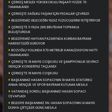
ÇERKEŞ MESLEK YÜKSEKOKULU İNŞAATI YÜZDE 70
TAMAMLANDI
ÇERKEŞTE SAĞLIKLI YAŞAM İÇİN PEDALLAR ÇEVRİLDİ
BELEDİYEMİZ GELECEĞİN YILDIZ YÜZÜCÜLERİNİ YETİŞTİRİYOR
ÇERKEŞ’TE 11 YILDA 265 BİN FİDANI TOPRAKLA
BULUŞTURDUK
BELEDİYEMİZ HAYVAN PAZARI’NDA KURBAN BAYRAMI
HAREKETLİLİĞİ SÜRÜYOR
BOZOĞLU YOLUNDA 570 METRELİK KANALİZASYON HATTI
TAMAMLANDI
ÇERKEŞ’TE 19 MAYIS COŞKUSU VE ŞAMPİYONLUK SEVİNCİ
GENÇLİK KONSERİYLE TAÇLANDI
ÇERKEŞ’TE 19 MAYIS COŞKUSU
BAŞKANIMIZ HASAN SOPACI’NIN 19 MAYIS ATATÜRKÜ
ANMA GENÇLİK VE SPOR BAYRAMI KUTLAMA MESAJI
VATANDAŞ SORDU, BAŞKANIMIZ HASAN SOPACI
CEVAPLADI
BELEDİYE BAŞKANIMIZ SN. HASAN SOPACI’NIN 14 MAYIS
DÜNYA ÇİFTÇİLER GÜNÜ MESAJI