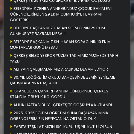
ÇERKEŞ’TE 29 EKİM CUMHURİYET BAYRAMI COŞKUSU
BELEDİYEMİZ ZEHRA ANNE GÜNDÜZ ÇOCUK BAKIM EVİ
ÖĞRENCİLERİNDEN 29 EKİM CUMHURİYET BAYRAMI
GÖSTERİSİ
BELEDİYE BAŞKANIMIZ HASAN SOPACI’NIN 29 EKİM
CUMHURİYET BAYRAMI MESAJI
BELEDİYE BAŞKANIMIZ SN. HASAN SOPACI’NIN 19 EKİM
MUHTARLAR GÜNÜ MESAJI
ÇERKEŞ BELEDİYESPOR YÜZME TAKIMIMIZ YÜZMEDE TARİH
YAZDI
ALT YAPI ÇALIŞMALARIMIZ ARALIKSIZ DEVAM EDİYOR
80. YIL İLKÖĞRETİM OKULU BAHÇESİNDE ZEMİN YENİLEME
ÇALIŞMALARINA BAŞLADIK
İSTANBUL’DA ÇANKIRI TANITIM GÜNLERİNDE ÇERKEŞ
STANDIMIZ BÜYÜK İLGİ GÖRDÜ
AHİLİK HAFTASI BU YIL ÇERKEŞ’TE COŞKUYLA KUTLANDI
2025-2026 EĞİTİM ÖĞRETİM YILINA BAŞLAYAN MİNİK
ÖĞRENCİLERİMİZİN HEYECANINA ORTAK OLDUK
ZABITA TEŞKİLATIMIZIN 199. KURULUŞ YILI KUTLU OLSUN