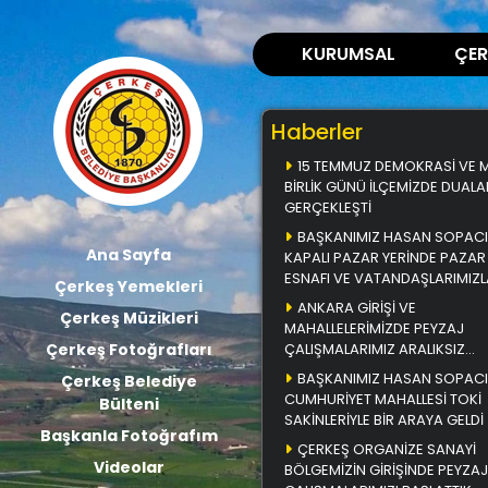
KURUMSAL
ÇER
Haberler
15 TEMMUZ DEMOKRASİ VE Mİ
BİRLİK GÜNÜ İLÇEMİZDE DUALA
GERÇEKLEŞTİ
BAŞKANIMIZ HASAN SOPACI
Ana Sayfa
KAPALI PAZAR YERİNDE PAZAR
ESNAFI VE VATANDAŞLARIMIZL
Çerkeş Yemekleri
BİR ARAYA GELDİ
ANKARA GİRİŞİ VE
Çerkeş Müzikleri
MAHALLELERİMİZDE PEYZAJ
Çerkeş Fotoğrafları
ÇALIŞMALARIMIZ ARALIKSIZ
DEVAM EDİYOR
BAŞKANIMIZ HASAN SOPACI
Çerkeş Belediye
CUMHURİYET MAHALLESİ TOKİ
Bülteni
SAKİNLERİYLE BİR ARAYA GELDİ
Başkanla Fotoğrafım
ÇERKEŞ ORGANİZE SANAYİ
Videolar
BÖLGEMİZİN GİRİŞİNDE PEYZAJ