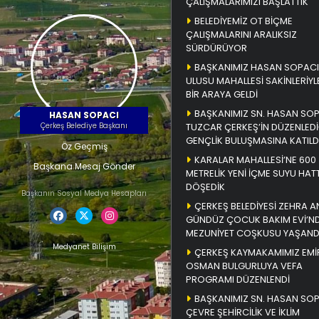
ÇALIŞMALARIMIZI BAŞLATTIK
BELEDİYEMİZ OT BİÇME
ÇALIŞMALARINI ARALIKSIZ
SÜRDÜRÜYOR
BAŞKANIMIZ HASAN SOPACI
ULUSU MAHALLESİ SAKİNLERİYL
BİR ARAYA GELDİ
BAŞKANIMIZ SN. HASAN SO
HASAN SOPACI
Çerkeş Belediye Başkanı
TUZCAR ÇERKEŞ’İN DÜZENLEDİ
GENÇLİK BULUŞMASINA KATILD
Öz Geçmiş
KARALAR MAHALLESİ’NE 600
Başkana Mesaj Gönder
METRELİK YENİ İÇME SUYU HATT
DÖŞEDİK
Başkanın Sosyal Medya Hesapları
ÇERKEŞ BELEDİYESİ ZEHRA A
GÜNDÜZ ÇOCUK BAKIM EVİ’N
MEZUNİYET COŞKUSU YAŞAND
Medyanet Bilişim
ÇERKEŞ KAYMAKAMIMIZ EMİ
OSMAN BULGURLUYA VEFA
PROGRAMI DÜZENLENDİ
BAŞKANIMIZ SN. HASAN SO
ÇEVRE ŞEHİRCİLİK VE İKLİM