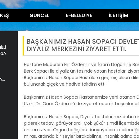
KEŞ
GÜNCEL
E-BELEDİYE
İLETİŞİM
BAŞKANIMIZ HASAN SOPACI DEVLE
LLİ
DİYALİZ MERKEZİNİ ZİYARET ETTİ.
RLA
Hastane Müdürleri Elif Özdemir ve İkram Doğan ile Ba
Berk Sopacı ile diyaliz ünitesinde yatan hastaları ziya
Başkanımız Hasan Sopacı Hastalara geçmiş olsun dile
A
bulunarak çiçek ve hediye takdim etti.
Başkanımız Hasan Sopacı Hastanemize yeni atanan D
Uzm. Dr. Onur Özdemir’i de ziyaret ederek başarılar dil
Başkanımız Hasan Sopacı, Diyaliz hastalarımız daha ön
giderek tedavi görüyorlardı. Çok Şükür şimdi ilçemizde
ünitemiz var. Organ bağışı bu dünyaya bırakabileceği
miras, ardında bir şeyler bırakabilme, insanlık adına da