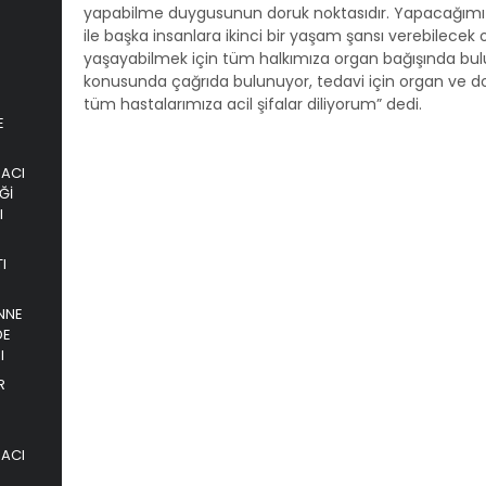
yapabilme duygusunun doruk noktasıdır. Yapacağımız
ile başka insanlara ikinci bir yaşam şansı verebilece
yaşayabilmek için tüm halkımıza organ bağışında bu
konusunda çağrıda bulunuyor, tedavi için organ ve d
tüm hastalarımıza acil şifalar diliyorum” dedi.
E
PACI
Ğİ
I
I
NNE
DE
I
R
PACI