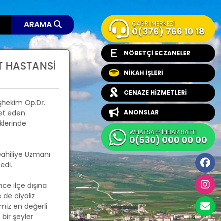
ARAMA
ÇAĞRI MERKEZİ
0(376) 766 10 18
NÖBETÇİ ECZANELER
T HASTANSİ
NİKAH İŞLERİ
CENAZE HİZMETLERİ
şhekim Op.Dr.
ret eden
ANONSLAR
klerinde
WHATSAPP İHBAR HATTI
0(530) 000 00 00
ahiliye Uzmanı
edi.
ce ilçe dışına
 de diyaliz
miz en değerli
 bir şeyler