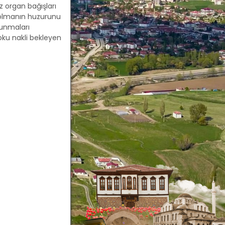
 organ bağışları
k olmanın huzurunu
lunmaları
oku nakli bekleyen