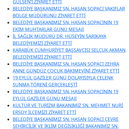
GÜLŞEN’İ ZİYARET ETTİ
BELEDİYE BAŞKANIMIZ SN. HASAN SOPACI VAKIFLAR
BÖLGE MÜDÜRÜNÜ ZİYARET ETTİ
BELEDİYE BAŞKANIMIZ SN. HASAN SOPACININ 19
EKİM MUHTARLAR GÜNÜ MESAJI
İL SAĞLIK MÜDÜRÜ DR. HÜSEYİN SARIKAYA
BELEDİYEMİZİ ZİYARET ETTİ
KARABÜK CUMHURİYET BAŞSAVCISI SELÇUK AKMAN
BELEDİYEMİZİ ZİYARET ETTİ
BELEDİYE BAŞKANIMIZ SN. HASAN SOPACI ZEHRA
ANNE GÜNDÜZ ÇOCUK BAKIMEVİNİ ZİYARET ETTİ
19 EYLÜL GAZİLER GÜNÜ DOLAYISIYLA ÇELENK
SUNMA TÖRENİ GERÇEKLEŞTİ
BELEDİYE BAŞKANIMIZ SN. HASAN SOPACININ 19
EYLÜL GAZİLER GÜNÜ MESAJI
KÜLTÜR VE TURİZM BAKANIMIZ SN. MEHMET NURİ
ERSOY İLÇEMİZİ ZİYARET ETTİ
BELEDİYE BAŞKANIMIZ SN. HASAN SOPACI ÇEVRE
ŞEHİRCİLİK VE İKLİM DEĞİŞİKLİĞİ BAKANIMIZ SN.