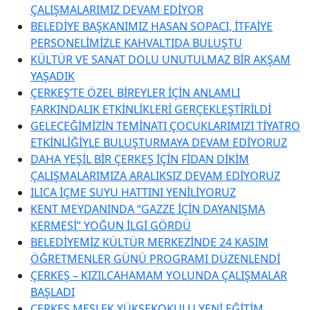
ÇALIŞMALARIMIZ DEVAM EDİYOR
BELEDİYE BAŞKANIMIZ HASAN SOPACI, İTFAİYE
PERSONELİMİZLE KAHVALTIDA BULUŞTU
KÜLTÜR VE SANAT DOLU UNUTULMAZ BİR AKŞAM
YAŞADIK
ÇERKEŞ’TE ÖZEL BİREYLER İÇİN ANLAMLI
FARKINDALIK ETKİNLİKLERİ GERÇEKLEŞTİRİLDİ
GELECEĞİMİZİN TEMİNATI ÇOCUKLARIMIZI TİYATRO
ETKİNLİĞİYLE BULUŞTURMAYA DEVAM EDİYORUZ
DAHA YEŞİL BİR ÇERKEŞ İÇİN FİDAN DİKİM
ÇALIŞMALARIMIZA ARALIKSIZ DEVAM EDİYORUZ
ILICA İÇME SUYU HATTINI YENİLİYORUZ
KENT MEYDANINDA “GAZZE İÇİN DAYANIŞMA
KERMESİ” YOĞUN İLGİ GÖRDÜ
BELEDİYEMİZ KÜLTÜR MERKEZİNDE 24 KASIM
ÖĞRETMENLER GÜNÜ PROGRAMI DÜZENLENDİ
ÇERKEŞ – KIZILCAHAMAM YOLUNDA ÇALIŞMALAR
BAŞLADI
ÇERKEŞ MESLEK YÜKSEKOKULU YENİ EĞİTİM