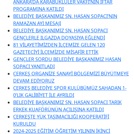
ANKARA’DA KARABÜKLÜLER VAKFI’NIN İFTAR
PROGRAMINA KATILDI
BELEDİYE BAŞKANIMIZ SN. HASAN SOPACI’NIN
RAMAZAN AYI MESAJI
BELEDİYE BAŞKANIMIZ SN. HASAN SOPACI
GENÇLERLE ILGAZDA DOYASIYA EĞLENDİ
81 VİLAYETİMİZDEN İLÇEMİZE GELEN 120
GAZETECİYİ İLÇEMİZDE MİSAFİR ETTİK
GENÇLER SORDU BELEDİYE BAŞKANIMIZ HASAN
SOPACI YANITLADI
ÇERKEŞ ORGANİZE SANAYİ BÖLGEMİZİ BÜYÜTMEYE
DEVAM EDİYORUZ
ÇERKEŞ BELEDİYE SPOR KULÜBÜMÜZ SAHADAN 1-
0’LIK GALİBİYET İLE AYRILDI
BELEDİYE BAŞKANIMIZ SN. HASAN SOPACI TARIK
ERKEK KUAFÖRÜNÜN AÇILIŞINA KATILDI
ÇERKEŞTE YÜK TAŞIMACILIĞI KOOPERATİFİ
KURULDU
2024-2025 EĞİTİM ÖĞRETİM YILININ İKİNCİ