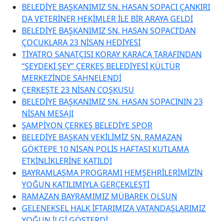
BELEDİYE BAŞKANIMIZ SN. HASAN SOPACI ÇANKIRI
DA VETERİNER HEKİMLER İLE BİR ARAYA GELDİ
BELEDİYE BAŞKANIMIZ SN. HASAN SOPACI’DAN
ÇOCUKLARA 23 NİSAN HEDİYESİ
TİYATRO SANATÇISI KORAY KARACA TARAFINDAN
“ŞEYDEKİ ŞEY” ÇERKEŞ BELEDİYESİ KÜLTÜR
MERKEZİNDE SAHNELENDİ
ÇERKEŞTE 23 NİSAN COŞKUSU
BELEDİYE BAŞKANIMIZ SN. HASAN SOPACININ 23
NİSAN MESAJI
ŞAMPİYON ÇERKEŞ BELEDİYE SPOR
BELEDİYE BAŞKAN VEKİLİMİZ SN. RAMAZAN
GÖKTEPE 10 NİSAN POLİS HAFTASI KUTLAMA
ETKİNLİKLERİNE KATILDI
BAYRAMLAŞMA PROGRAMI HEMŞEHRİLERİMİZİN
YOĞUN KATILIMIYLA GERÇEKLEŞTİ
RAMAZAN BAYRAMIMIZ MÜBAREK OLSUN
GELENEKSEL HALK İFTARIMIZA VATANDAŞLARIMIZ
YOĞUN İLGİ GÖSTERDİ