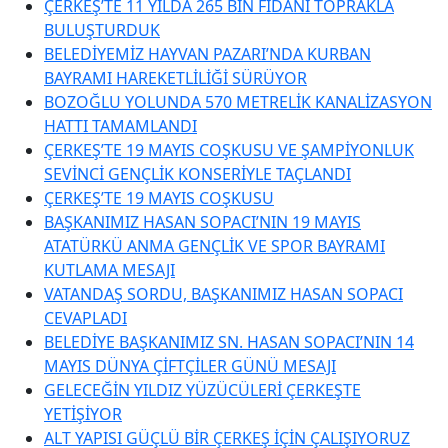
ÇERKEŞ’TE 11 YILDA 265 BİN FİDANI TOPRAKLA
BULUŞTURDUK
BELEDİYEMİZ HAYVAN PAZARI’NDA KURBAN
BAYRAMI HAREKETLİLİĞİ SÜRÜYOR
BOZOĞLU YOLUNDA 570 METRELİK KANALİZASYON
HATTI TAMAMLANDI
ÇERKEŞ’TE 19 MAYIS COŞKUSU VE ŞAMPİYONLUK
SEVİNCİ GENÇLİK KONSERİYLE TAÇLANDI
ÇERKEŞ’TE 19 MAYIS COŞKUSU
BAŞKANIMIZ HASAN SOPACI’NIN 19 MAYIS
ATATÜRKÜ ANMA GENÇLİK VE SPOR BAYRAMI
KUTLAMA MESAJI
VATANDAŞ SORDU, BAŞKANIMIZ HASAN SOPACI
CEVAPLADI
BELEDİYE BAŞKANIMIZ SN. HASAN SOPACI’NIN 14
MAYIS DÜNYA ÇİFTÇİLER GÜNÜ MESAJI
GELECEĞİN YILDIZ YÜZÜCÜLERİ ÇERKEŞTE
YETİŞİYOR
ALT YAPISI GÜÇLÜ BİR ÇERKEŞ İÇİN ÇALIŞIYORUZ