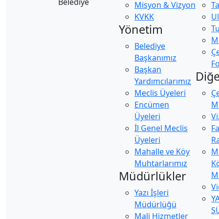
Misyon & Vizyon
Ta
KVKK
U
Yönetim
Tu
Ma
Belediye
Ç
Başkanımız
Fo
Başkan
Diğe
Yardımcılarımız
Meclis Üyeleri
Ç
Encümen
Mü
Üyeleri
Vi
İl Genel Meclis
Fa
Üyeleri
Ra
Mahalle ve Köy
M
Muhtarlarımız
K
Müdürlükler
M
Vi
Yazı İşleri
Y
Müdürlüğü
S
Mali Hizmetler