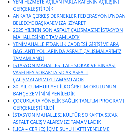
YENİ HİZMETE AÇILAN PARLA KAFENİN AÇILIŞINI
GERÇEKLEŞTİRDİK
ANKARA ÇERKEŞ DERNEKLER FEDERASYONU’NDAN
BELEDİYE BAŞKANIMIZA ZİYARET
2025 YILININ SON ASFALT ÇALIŞMASINI İSTASYON
MAHALLESİNDE TAMAMLADIK
YENİMAHALLE FİDANLIK CADDESİ GİRİŞİ VE ARA
BAĞLANTI YOLLARINDA ASFALT ÇALIŞMALARIMIZ
TAMAMLANDI
İSTASYON MAHALLESİ LALE SOKAK VE BİNBAŞI
VASFİ BEY SOKAK’TA SICAK ASFALT
ÇALIŞMALARIMIZI TAMAMLADIK
80. YIL CUMHURİYET İLKÖĞRETİM OKULUNUN
BAHÇE ZEMİNİNİ YENİLEDİK
ÇOCUKLARA YÖNELİK SAĞLIK TANITIM PROGRAMI
GERÇEKLEŞTİRİLDİ
İSTASYON MAHALLESİ KÜLTÜR SOKAK’TA SICAK
ASFALT ÇALIŞMALARIMIZI TAMAMLADIK
ILICA – ÇERKEŞ İÇME SUYU HATTI YENİLEME