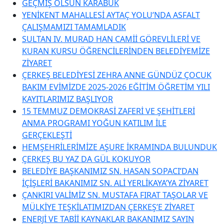
GEÇMİŞ OLSUN KARABÜK
YENİKENT MAHALLESİ AYTAÇ YOLU’NDA ASFALT
ÇALIŞMAMIZI TAMAMLADIK
SULTAN IV. MURAD HAN CAMİİ GÖREVLİLERİ VE
KURAN KURSU ÖĞRENCİLERİNDEN BELEDİYEMİZE
ZİYARET
ÇERKEŞ BELEDİYESİ ZEHRA ANNE GÜNDÜZ ÇOCUK
BAKIM EVİMİZDE 2025-2026 EĞİTİM ÖĞRETİM YILI
KAYITLARIMIZ BAŞLIYOR
15 TEMMUZ DEMOKRASİ ZAFERİ VE ŞEHİTLERİ
ANMA PROGRAMI YOĞUN KATILIM İLE
GERÇEKLEŞTİ
HEMŞEHRİLERİMİZE AŞURE İKRAMINDA BULUNDUK
ÇERKEŞ BU YAZ DA GÜL KOKUYOR
BELEDİYE BAŞKANIMIZ SN. HASAN SOPACI’DAN
İÇİŞLERİ BAKANIMIZ SN. ALİ YERLİKAYA’YA ZİYARET
ÇANKIRI VALİMİZ SN. MUSTAFA FIRAT TAŞOLAR VE
MÜLKİYE TEŞKİLATIMIZDAN ÇERKEŞ’E ZİYARET
ENERJİ VE TABİİ KAYNAKLAR BAKANIMIZ SAYIN