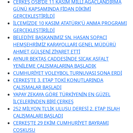
ÇERKEŞ OSB’DE 11 KASIM MİLLİ AĞAÇLANDIRMA
GÜNÜ KAPSAMINDA FİDAN DİKİMİ
GERÇEKLEŞTİRİLDİ
İLÇEMİZDE 10 KASIM ATATÜRK’Ü ANMA PROGRAMI
GERÇEKLEŞTİRİLDİ
BELEDİYE BAŞKANIMIZ SN. HASAN SOPACI
HEMŞEHRİMİZ KARAYOLLARI GENEL MÜDÜRÜ
AHMET GÜLŞENİ ZİYARET ETTİ
AYNUR BEKTAŞ CADDESİNDE SICAK ASFALT
YENİLEME ÇALIŞMALARINA BAŞLADIK
CUMHURİYET VOLEYBOL TURNUVASI SONA ERDİ
ÇERKEŞ’TE 3. ETAP TOKİ KONUTLARINDA
ÇALIŞMALAR BAŞLADI
YAPAY ZEKAYA GÖRE TÜRKİYENİN EN GÜZEL
İLÇELERİNDEN BİRİ ÇERKEŞ
252 MİLYON TL’LİK ULUSU DERESİ 2. ETAP ISLAH
ÇALIŞMALARI BAŞLADI
ÇERKEŞ’TE 29 EKİM CUMHURİYET BAYRAMI
COŞKUSU