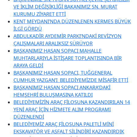
VE İKLİM DEĞİŞİKLİĞİ BAKANIMIZ SN. MURAT
KURUMU ZİYARET ETTİ
KENT MEYDANI’NDA DÜZENLENEN KERMES BÜYÜK
İLGİ GÖRDÜ
ABDULKADİR AYDEMİR PARKI’NDAKİ REVİZYON
ÇALIŞMALARI ARALIKSIZ SÜRÜYOR
BAŞKANIMIZ HASAN SOPACI MAHALLE
MUHTARLARIYLA İSTİŞARE TOPLANTISINDA BİR
ARAYA GELDİ
BAŞKANIMIZ HASAN SOPACI, TUĞGENERAL
CUMHUR YAZGAN’I BELEDİYEMİZDE MİSAFİR ETTİ
BAŞKANIMIZ HASAN SOPACI ANKARA’DAKİ
HEMŞEHRİ BULUŞMASINA KATILDI
BELEDİYEMİZİN ARAÇ FİLOSUNA KAZANDIRILAN 14
YENİ ARAÇ İÇİN HİZMETE ALIM PROGRAMI
DÜZENLENDİ
BELEDİYEMİZ ARAÇ FİLOSUNA PALETLİ MİNİ
EKSKAVATÖR VE ASFALT SİLİNDİRİ KAZANDIRDIK