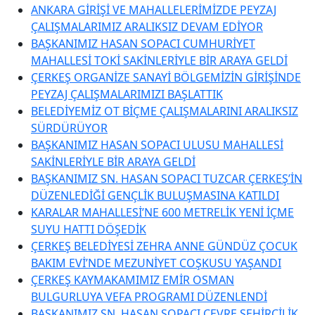
ANKARA GİRİŞİ VE MAHALLELERİMİZDE PEYZAJ
ÇALIŞMALARIMIZ ARALIKSIZ DEVAM EDİYOR
BAŞKANIMIZ HASAN SOPACI CUMHURİYET
MAHALLESİ TOKİ SAKİNLERİYLE BİR ARAYA GELDİ
ÇERKEŞ ORGANİZE SANAYİ BÖLGEMİZİN GİRİŞİNDE
PEYZAJ ÇALIŞMALARIMIZI BAŞLATTIK
BELEDİYEMİZ OT BİÇME ÇALIŞMALARINI ARALIKSIZ
SÜRDÜRÜYOR
BAŞKANIMIZ HASAN SOPACI ULUSU MAHALLESİ
SAKİNLERİYLE BİR ARAYA GELDİ
BAŞKANIMIZ SN. HASAN SOPACI TUZCAR ÇERKEŞ’İN
DÜZENLEDİĞİ GENÇLİK BULUŞMASINA KATILDI
KARALAR MAHALLESİ’NE 600 METRELİK YENİ İÇME
SUYU HATTI DÖŞEDİK
ÇERKEŞ BELEDİYESİ ZEHRA ANNE GÜNDÜZ ÇOCUK
BAKIM EVİ’NDE MEZUNİYET COŞKUSU YAŞANDI
ÇERKEŞ KAYMAKAMIMIZ EMİR OSMAN
BULGURLUYA VEFA PROGRAMI DÜZENLENDİ
BAŞKANIMIZ SN. HASAN SOPACI ÇEVRE ŞEHİRCİLİK