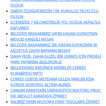
OLDUK
ZABITA TEŞKİLATIMIZIN 199. KURULUŞ YILI KUTLU
OLSUN
İLÇEMİZDE 7 KİLOMETRELİK YOL SOĞUK ASFALTLA
KAPLANDI
BELEDİYE BAŞKANIMIZ SAYIN HASAN SOPACI’NIN
MEVLİD KANDİLİ MESAJI
BELEDİYE BAŞKANIMIZ SN. HASAN SOPACININ 30
AĞUSTOS ZAFER BAYRAMI MESAJI
DAHA YEŞİL, DAHA GÜZEL BİR ÇERKEŞ İÇİN PROJELİ
PARK YAPIMINA BAŞLIYORUZ
BELEDİYEMİZ KREŞİNDE MİNİKLER ÇERKEŞ
KURABİYESİ YAPTI
ÇERKEŞ OSB’DE MEYDANA GELEN YANGIN KISA
SÜREDE KONTROL ALTINA ALINDI
ÇANKIRI KARATEKİN ÜNİVERSİTESİ REKTÖRÜ PROF.
DR. MEVLÜT KARATAŞ’A ZİYARET
VALİMİZ SAYIN MUSTAFA FIRAT TAŞOLAR’A ZİYARET