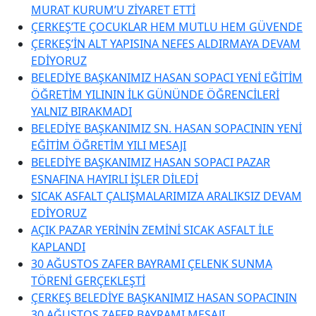
MURAT KURUM’U ZİYARET ETTİ
ÇERKEŞ’TE ÇOCUKLAR HEM MUTLU HEM GÜVENDE
ÇERKEŞ’İN ALT YAPISINA NEFES ALDIRMAYA DEVAM
EDİYORUZ
BELEDİYE BAŞKANIMIZ HASAN SOPACI YENİ EĞİTİM
ÖĞRETİM YILININ İLK GÜNÜNDE ÖĞRENCİLERİ
YALNIZ BIRAKMADI
BELEDİYE BAŞKANIMIZ SN. HASAN SOPACININ YENİ
EĞİTİM ÖĞRETİM YILI MESAJI
BELEDİYE BAŞKANIMIZ HASAN SOPACI PAZAR
ESNAFINA HAYIRLI İŞLER DİLEDİ
SICAK ASFALT ÇALIŞMALARIMIZA ARALIKSIZ DEVAM
EDİYORUZ
AÇIK PAZAR YERİNİN ZEMİNİ SICAK ASFALT İLE
KAPLANDI
30 AĞUSTOS ZAFER BAYRAMI ÇELENK SUNMA
TÖRENİ GERÇEKLEŞTİ
ÇERKEŞ BELEDİYE BAŞKANIMIZ HASAN SOPACININ
30 AĞUSTOS ZAFER BAYRAMI MESAJI