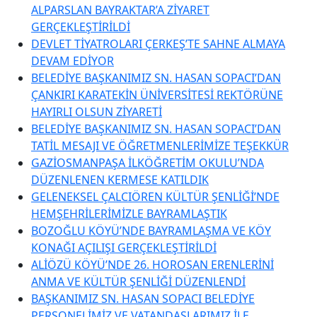
ALPARSLAN BAYRAKTAR’A ZİYARET
GERÇEKLEŞTİRİLDİ
DEVLET TİYATROLARI ÇERKEŞ’TE SAHNE ALMAYA
DEVAM EDİYOR
BELEDİYE BAŞKANIMIZ SN. HASAN SOPACI’DAN
ÇANKIRI KARATEKİN ÜNİVERSİTESİ REKTÖRÜNE
HAYIRLI OLSUN ZİYARETİ
BELEDİYE BAŞKANIMIZ SN. HASAN SOPACI’DAN
TATİL MESAJI VE ÖĞRETMENLERİMİZE TEŞEKKÜR
GAZİOSMANPAŞA İLKÖĞRETİM OKULU’NDA
DÜZENLENEN KERMESE KATILDIK
GELENEKSEL ÇALCIÖREN KÜLTÜR ŞENLİĞİ’NDE
HEMŞEHRİLERİMİZLE BAYRAMLAŞTIK
BOZOĞLU KÖYÜ’NDE BAYRAMLAŞMA VE KÖY
KONAĞI AÇILIŞI GERÇEKLEŞTİRİLDİ
ALİÖZÜ KÖYÜ’NDE 26. HOROSAN ERENLERİNİ
ANMA VE KÜLTÜR ŞENLİĞİ DÜZENLENDİ
BAŞKANIMIZ SN. HASAN SOPACI BELEDİYE
PERSONELİMİZ VE VATANDAŞLARIMIZ İLE