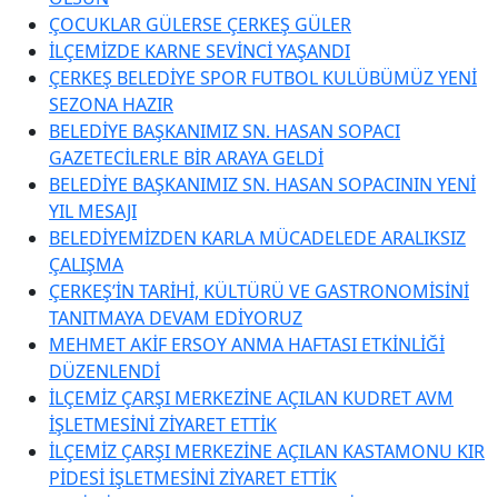
ÇOCUKLAR GÜLERSE ÇERKEŞ GÜLER
İLÇEMİZDE KARNE SEVİNCİ YAŞANDI
ÇERKEŞ BELEDİYE SPOR FUTBOL KULÜBÜMÜZ YENİ
SEZONA HAZIR
BELEDİYE BAŞKANIMIZ SN. HASAN SOPACI
GAZETECİLERLE BİR ARAYA GELDİ
BELEDİYE BAŞKANIMIZ SN. HASAN SOPACININ YENİ
YIL MESAJI
BELEDİYEMİZDEN KARLA MÜCADELEDE ARALIKSIZ
ÇALIŞMA
ÇERKEŞ’İN TARİHİ, KÜLTÜRÜ VE GASTRONOMİSİNİ
TANITMAYA DEVAM EDİYORUZ
MEHMET AKİF ERSOY ANMA HAFTASI ETKİNLİĞİ
DÜZENLENDİ
İLÇEMİZ ÇARŞI MERKEZİNE AÇILAN KUDRET AVM
İŞLETMESİNİ ZİYARET ETTİK
İLÇEMİZ ÇARŞI MERKEZİNE AÇILAN KASTAMONU KIR
PİDESİ İŞLETMESİNİ ZİYARET ETTİK