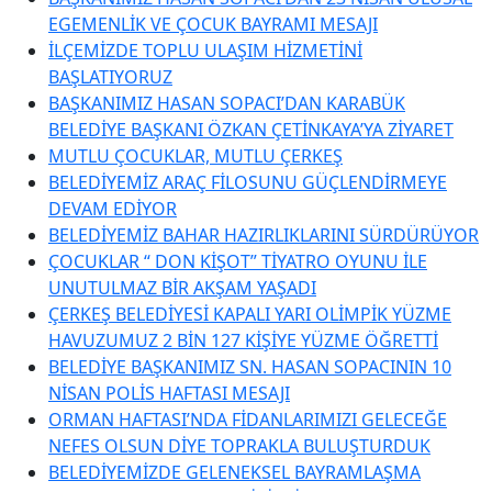
EGEMENLİK VE ÇOCUK BAYRAMI MESAJI
İLÇEMİZDE TOPLU ULAŞIM HİZMETİNİ
BAŞLATIYORUZ
BAŞKANIMIZ HASAN SOPACI’DAN KARABÜK
BELEDİYE BAŞKANI ÖZKAN ÇETİNKAYA’YA ZİYARET
MUTLU ÇOCUKLAR, MUTLU ÇERKEŞ
BELEDİYEMİZ ARAÇ FİLOSUNU GÜÇLENDİRMEYE
DEVAM EDİYOR
BELEDİYEMİZ BAHAR HAZIRLIKLARINI SÜRDÜRÜYOR
ÇOCUKLAR “ DON KİŞOT” TİYATRO OYUNU İLE
UNUTULMAZ BİR AKŞAM YAŞADI
ÇERKEŞ BELEDİYESİ KAPALI YARI OLİMPİK YÜZME
HAVUZUMUZ 2 BİN 127 KİŞİYE YÜZME ÖĞRETTİ
BELEDİYE BAŞKANIMIZ SN. HASAN SOPACININ 10
NİSAN POLİS HAFTASI MESAJI
ORMAN HAFTASI’NDA FİDANLARIMIZI GELECEĞE
NEFES OLSUN DİYE TOPRAKLA BULUŞTURDUK
BELEDİYEMİZDE GELENEKSEL BAYRAMLAŞMA