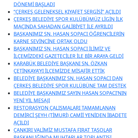
DÖNEMİ BAŞLADI
“ÇERKEŞ GELENEKSEL KIYAFET SERGİSİ” AÇILDI
ÇERKEŞ BELEDİYE SPOR KULÜBÜMÜZ LİGİN İLK
MAÇINDA SAHADAN GALİBİYET İLE AYRILDI
BAŞKANIMIZ SN. HASAN SOPACI ÖĞRENCİLERİN
KARNE SEVİNCİNE ORTAK OLDU
BAŞKANIMIZ SN. HASAN SOPACI İLİMİZ VE
İLÇEMİZDEKİ GAZETECİLER İLE BİR ARAYA GELDİ
KARABÜK BELEDİYE BAŞKANI SN. ÖZKAN
ÇETİNKAYA’YI İLÇEMİZDE MİSAFİR ETTİK
BELEDİYE BAŞKANIMIZ SN. HASAN SOPACI DAN
ÇERKEŞ BELEDİYE SPOR KULÜBÜNE TAM DESTEK
BELEDİYE BAŞKANIMIZ SAYIN HASAN SOPACI’NIN
YENİ YIL MESAJI
RESTORASYON ÇALIŞMALARI TAMAMLANAN
DEMİRCİ ŞEYH (TİMURİ) CAMİİ YENİDEN İBADETE
AÇILDI
ÇANKIRI VALİMİZ MUSTAFA FIRAT TAŞOLAR
BAŞKANLIĞINDA MUHTARLAR TOPLANTISI