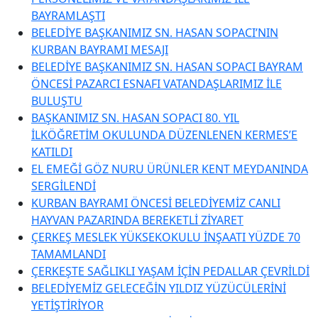
BAYRAMLAŞTI
BELEDİYE BAŞKANIMIZ SN. HASAN SOPACI’NIN
KURBAN BAYRAMI MESAJI
BELEDİYE BAŞKANIMIZ SN. HASAN SOPACI BAYRAM
ÖNCESİ PAZARCI ESNAFI VATANDAŞLARIMIZ İLE
BULUŞTU
BAŞKANIMIZ SN. HASAN SOPACI 80. YIL
İLKÖĞRETİM OKULUNDA DÜZENLENEN KERMES’E
KATILDI
EL EMEĞİ GÖZ NURU ÜRÜNLER KENT MEYDANINDA
SERGİLENDİ
KURBAN BAYRAMI ÖNCESİ BELEDİYEMİZ CANLI
HAYVAN PAZARINDA BEREKETLİ ZİYARET
ÇERKEŞ MESLEK YÜKSEKOKULU İNŞAATI YÜZDE 70
TAMAMLANDI
ÇERKEŞTE SAĞLIKLI YAŞAM İÇİN PEDALLAR ÇEVRİLDİ
BELEDİYEMİZ GELECEĞİN YILDIZ YÜZÜCÜLERİNİ
YETİŞTİRİYOR