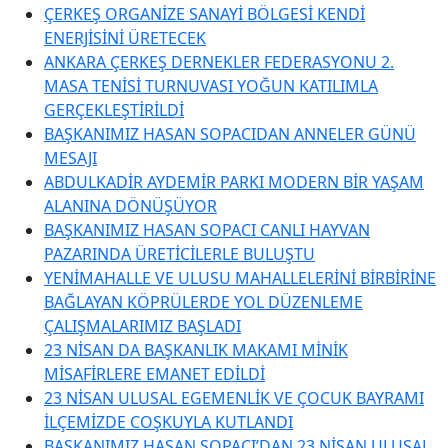
ÇERKEŞ ORGANİZE SANAYİ BÖLGESİ KENDİ
ENERJİSİNİ ÜRETECEK
ANKARA ÇERKEŞ DERNEKLER FEDERASYONU 2.
MASA TENİSİ TURNUVASI YOĞUN KATILIMLA
GERÇEKLEŞTİRİLDİ
BAŞKANIMIZ HASAN SOPACIDAN ANNELER GÜNÜ
MESAJI
ABDULKADİR AYDEMİR PARKI MODERN BİR YAŞAM
ALANINA DÖNÜŞÜYOR
BAŞKANIMIZ HASAN SOPACI CANLI HAYVAN
PAZARINDA ÜRETİCİLERLE BULUŞTU
YENİMAHALLE VE ULUSU MAHALLELERİNİ BİRBİRİNE
BAĞLAYAN KÖPRÜLERDE YOL DÜZENLEME
ÇALIŞMALARIMIZ BAŞLADI
23 NİSAN DA BAŞKANLIK MAKAMI MİNİK
MİSAFİRLERE EMANET EDİLDİ
23 NİSAN ULUSAL EGEMENLİK VE ÇOCUK BAYRAMI
İLÇEMİZDE COŞKUYLA KUTLANDI
BAŞKANIMIZ HASAN SOPACI’DAN 23 NİSAN ULUSAL