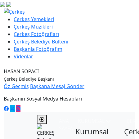
Çerkeş Yemekleri
Çerkeş Müzikleri
Çerkeş Fotoğrafları
Çerkeş Belediye Bülteni
Başkanla Fotoğrafım
Videolar
HASAN SOPACI
Çerkeş Belediye Başkanı
Öz Geçmiş
Başkana Mesaj Gönder
Başkanın Sosyal Medya Hesapları
ANA
KURUMSAL
ÇER
SAYFA
Kurumsal
Çer