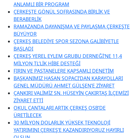
ANLAMLI BİR PROGRAM
ÇERKEŞTE GÖNÜL SOFRASINDA BİRLİK VE
BERABERLİK
RAMAZANDA DAYANIŞMA VE PAYLAŞMA ÇERKEŞTE
BÜYÜYOR
ÇERKEŞ BELEDİYE SPOR SEZONA GALİBİYETLE
BAŞLADI
ÇERKEŞ YEREL EYLEM GRUBU DERNEĞİ’NE 11,4
MİLYON TL’LİK HİBE DESTEĞİ
FIRIN VE PASTANELERE KAPSAMLI DENETİM
BAŞKANIMIZ HASAN SOPACI’DAN KARAYOLLARI
GENEL MÜDÜRÜ AHMET GÜLŞEN’E ZİYARET
ÇANKIRI VALİMİZ SN. HÜSEYİN ÇAKIRTAŞ İLÇEMİZİ
ZİYARET ETTİ
OKUL ÇANTALARI ARTIK ÇERKEŞ OSB’DE
ÜRETİLECEK
30 MİLYON DOLARLIK YÜKSEK TEKNOLOJİ
YATIRIMINI ÇERKEŞ’E KAZANDIRIYORUZ HAYIRLI
OLSUN