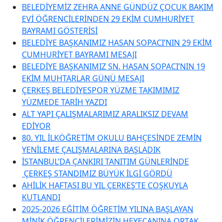
BELEDİYEMİZ ZEHRA ANNE GÜNDÜZ ÇOCUK BAKIM
EVİ ÖĞRENCİLERİNDEN 29 EKİM CUMHURİYET
BAYRAMI GÖSTERİSİ
BELEDİYE BAŞKANIMIZ HASAN SOPACI’NIN 29 EKİM
CUMHURİYET BAYRAMI MESAJI
BELEDİYE BAŞKANIMIZ SN. HASAN SOPACI’NIN 19
EKİM MUHTARLAR GÜNÜ MESAJI
ÇERKEŞ BELEDİYESPOR YÜZME TAKIMIMIZ
YÜZMEDE TARİH YAZDI
ALT YAPI ÇALIŞMALARIMIZ ARALIKSIZ DEVAM
EDİYOR
80. YIL İLKÖĞRETİM OKULU BAHÇESİNDE ZEMİN
YENİLEME ÇALIŞMALARINA BAŞLADIK
İSTANBUL’DA ÇANKIRI TANITIM GÜNLERİNDE
ÇERKEŞ STANDIMIZ BÜYÜK İLGİ GÖRDÜ
AHİLİK HAFTASI BU YIL ÇERKEŞ’TE COŞKUYLA
KUTLANDI
2025-2026 EĞİTİM ÖĞRETİM YILINA BAŞLAYAN
MİNİK ÖĞRENCİLERİMİZİN HEYECANINA ORTAK