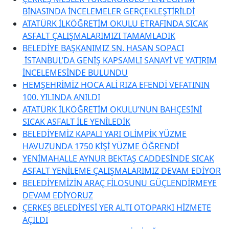
BİNASINDA İNCELEMELER GERÇEKLEŞTİRİLDİ
ATATÜRK İLKÖĞRETİM OKULU ETRAFINDA SICAK
ASFALT ÇALIŞMALARIMIZI TAMAMLADIK
BELEDİYE BAŞKANIMIZ SN. HASAN SOPACI
İSTANBUL’DA GENİŞ KAPSAMLI SANAYİ VE YATIRIM
İNCELEMESİNDE BULUNDU
HEMŞEHRİMİZ HOCA ALİ RIZA EFENDİ VEFATININ
100. YILINDA ANILDI
ATATÜRK İLKÖĞRETİM OKULU’NUN BAHÇESİNİ
SICAK ASFALT İLE YENİLEDİK
BELEDİYEMİZ KAPALI YARI OLİMPİK YÜZME
HAVUZUNDA 1750 KİŞİ YÜZME ÖĞRENDİ
YENİMAHALLE AYNUR BEKTAŞ CADDESİNDE SICAK
ASFALT YENİLEME ÇALIŞMALARIMIZ DEVAM EDİYOR
BELEDİYEMİZİN ARAÇ FİLOSUNU GÜÇLENDİRMEYE
DEVAM EDİYORUZ
ÇERKEŞ BELEDİYESİ YER ALTI OTOPARKI HİZMETE
AÇILDI