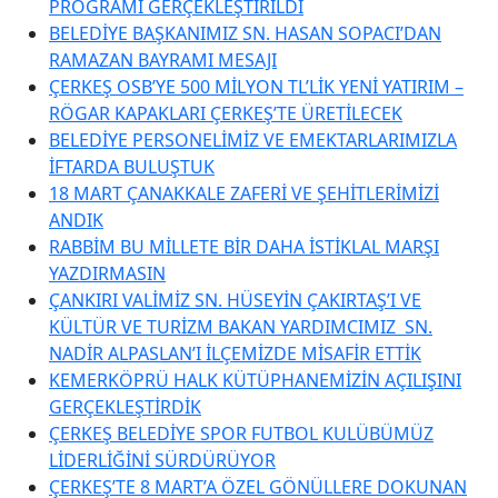
PROGRAMI GERÇEKLEŞTİRİLDİ
BELEDİYE BAŞKANIMIZ SN. HASAN SOPACI’DAN
RAMAZAN BAYRAMI MESAJI
ÇERKEŞ OSB’YE 500 MİLYON TL’LİK YENİ YATIRIM –
RÖGAR KAPAKLARI ÇERKEŞ’TE ÜRETİLECEK
BELEDİYE PERSONELİMİZ VE EMEKTARLARIMIZLA
İFTARDA BULUŞTUK
18 MART ÇANAKKALE ZAFERİ VE ŞEHİTLERİMİZİ
ANDIK
RABBİM BU MİLLETE BİR DAHA İSTİKLAL MARŞI
YAZDIRMASIN
ÇANKIRI VALİMİZ SN. HÜSEYİN ÇAKIRTAŞ’I VE
KÜLTÜR VE TURİZM BAKAN YARDIMCIMIZ SN.
NADİR ALPASLAN’I İLÇEMİZDE MİSAFİR ETTİK
KEMERKÖPRÜ HALK KÜTÜPHANEMİZİN AÇILIŞINI
GERÇEKLEŞTİRDİK
ÇERKEŞ BELEDİYE SPOR FUTBOL KULÜBÜMÜZ
LİDERLİĞİNİ SÜRDÜRÜYOR
ÇERKEŞ’TE 8 MART’A ÖZEL GÖNÜLLERE DOKUNAN