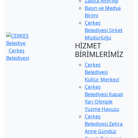
Zabıta Amirliği
Basın ve Medya
Birimi
Çerkeş
Belediyesi Şirket
Müdürlüğü
HİZMET
Çerkeş
BİRİMLERİMİZ
Belediyesi
Çerkeş
Belediyesi
Kültür Merkezi
Çerkeş
Belediyesi Kapalı
Yarı Olimpik
Yüzme Havuzu
Çerkeş
Belediyesi Zehra
Anne Gündüz