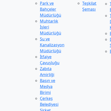
Park ve
Teşkilat
Bahçeler
Şeması
Müdürlüğü
Muhtarlık
İşleri
Müdürlüğü
Su ve
Kanalizasyon
Müdürlüğü
İtfaiye
Çavuşluğu
Zabıta
Amirliği
Basın ve
Medya
Birimi
Çerkeş
Belediyesi
Şirket