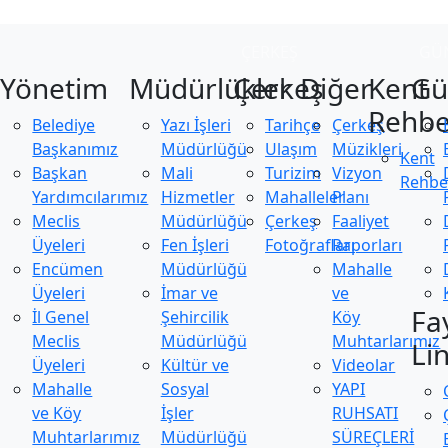
ÇERKEŞ
GÜ
Yönetim
Müdürlükler
Çerkeş
Diğer
Kent
Gü
Rehbe
Belediye
Yazı İşleri
Tarihçe
Çerkeş
Başkanımız
Müdürlüğü
Ulaşım
Müzikleri
Kent
Başkan
Mali
Turizim
Vizyon
Rehbe
Yardımcılarımız
Hizmetler
Mahalleler
Planı
Meclis
Müdürlüğü
Çerkeş
Faaliyet
Üyeleri
Fen İşleri
Fotoğrafları
Raporları
Encümen
Müdürlüğü
Mahalle
Üyeleri
İmar ve
ve
Fa
İl Genel
Şehircilik
Köy
Meclis
Müdürlüğü
Muhtarlarımız
Li
Üyeleri
Kültür ve
Videolar
Mahalle
Sosyal
YAPI
ve Köy
İşler
RUHSATI
Muhtarlarımız
Müdürlüğü
SÜREÇLERİ