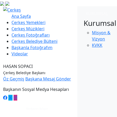
KURUMSAL
Ana Sayfa
Kurumsal
Çerkeş Yemekleri
Çerkeş Müzikleri
Misyon &
Çerkeş Fotoğrafları
Vizyon
Çerkeş Belediye Bülteni
KVKK
Başkanla Fotoğrafım
Videolar
HASAN SOPACI
Çerkeş Belediye Başkanı
Öz Geçmiş
Başkana Mesaj Gönder
Başkanın Sosyal Medya Hesapları
Medyanet Bilişim