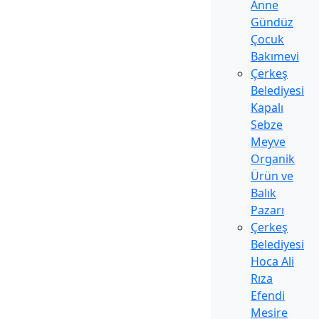
Anne
Gündüz
Çocuk
Bakımevi
Çerkeş
Belediyesi
Kapalı
Sebze
Meyve
Organik
Ürün ve
Balık
Pazarı
Çerkeş
Belediyesi
Hoca Ali
Rıza
Efendi
Mesire