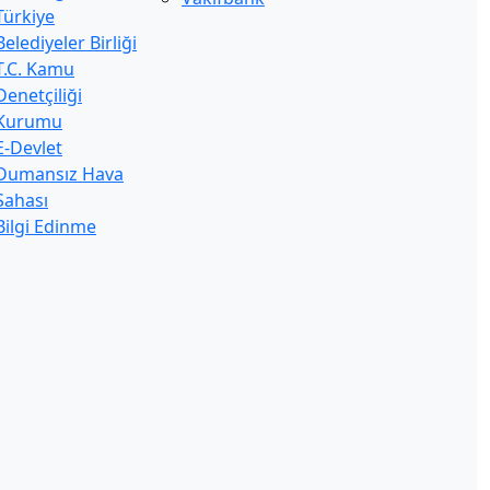
Türkiye
Belediyeler Birliği
T.C. Kamu
Denetçiliği
Kurumu
E-Devlet
Dumansız Hava
Sahası
Bilgi Edinme