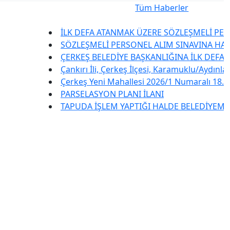
Tüm Haberler
İLK DEFA ATANMAK ÜZERE SÖZLEŞMELİ PERSONEL
SÖZLEŞMELİ PERSONEL ALIM SINAVINA HAK KAZ
ÇERKEŞ BELEDİYE BAŞKANLIĞINA İLK DEFA ATAN
Çankırı İli, Çerkeş İlçesi, Karamuklu/Aydınlar Ma
Çerkeş Yeni Mahallesi 2026/1 Numaralı 18. Madde
PARSELASYON PLANI İLANI
TAPUDA İŞLEM YAPTIĞI HALDE BELEDİYEMİZE BE