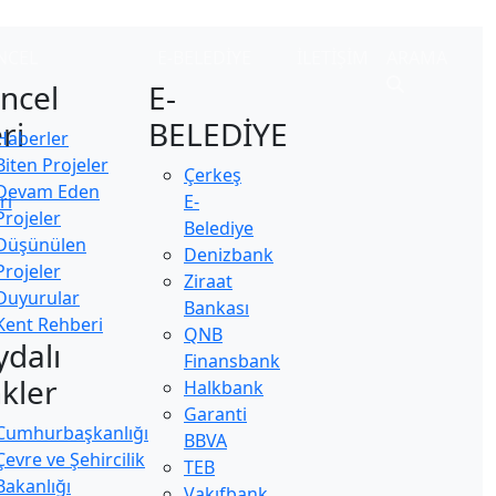
NCEL
E-BELEDİYE
İLETİŞİM
ARAMA
ncel
E-
ri
BELEDİYE
Haberler
Biten Projeler
Çerkeş
Devam Eden
ri
E-
Projeler
Belediye
Düşünülen
Denizbank
Projeler
Ziraat
Duyurular
Bankası
Kent Rehberi
QNB
ydalı
Finansbank
nkler
Halkbank
Garanti
Cumhurbaşkanlığı
BBVA
Çevre ve Şehircilik
TEB
Bakanlığı
Vakıfbank