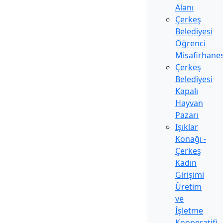
Alanı
Çerkeş
Belediyesi
Öğrenci
Misafirhanes
Çerkeş
Belediyesi
Kapalı
Hayvan
Pazarı
Işıklar
Konağı -
Çerkeş
Kadın
Girişimi
Üretim
ve
İşletme
Kooperatifi