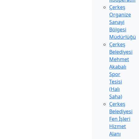
Çerkeş
Organize
Sanayi
Bölgesi
Müdürlüğü
Çerkeş
Belediyesi
Mehmet
Akabalı
Spor
Tesisi
(Halı
Saha)
Çerkeş
Belediyesi
Fen İşleri
Hizmet
Alanı