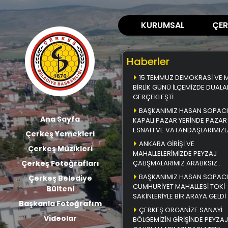
KURUMSAL
ÇER
Haberler
15 TEMMUZ DEMOKRASİ VE Mİ
BİRLİK GÜNÜ İLÇEMİZDE DUALA
GERÇEKLEŞTİ
BAŞKANIMIZ HASAN SOPACI
Ana Sayfa
KAPALI PAZAR YERİNDE PAZAR
ESNAFI VE VATANDAŞLARIMIZL
Çerkeş Yemekleri
BİR ARAYA GELDİ
ANKARA GİRİŞİ VE
Çerkeş Müzikleri
MAHALLELERİMİZDE PEYZAJ
Çerkeş Fotoğrafları
ÇALIŞMALARIMIZ ARALIKSIZ
DEVAM EDİYOR
BAŞKANIMIZ HASAN SOPACI
Çerkeş Belediye
CUMHURİYET MAHALLESİ TOKİ
Bülteni
SAKİNLERİYLE BİR ARAYA GELDİ
Başkanla Fotoğrafım
ÇERKEŞ ORGANİZE SANAYİ
Videolar
BÖLGEMİZİN GİRİŞİNDE PEYZAJ