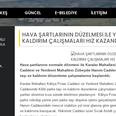
KEŞ
GÜNCEL
E-BELEDİYE
İLETİŞİM
HAVA ŞARTLARININ DÜZELMESİ İLE 
LLİ
KALDIRIM ÇALIŞMALARI HIZ KAZAN
RLA
Hava şartlarının normale dönmesi ile Karalar Mahallesi
A
Caddesi ve Yenikent Mahallesi Zübeyde Hanım Caddesi
taşı ve kaldırım düzenleme çalışmalarına başlanıldı.
Karalar Mahallesi Kâhya Pınarı Caddesi ve Yenikent Mahalles
Caddesinde Kilitli parke taşı ve kaldırım düzenleme çalışmaları
şartları elverirse kısa sürede bitirilmesi planlanıyor. Kâhya Pın
parke sökülüp yerine yeni parke taşı döşeme işlemi gerçekleşti
Hanım Caddesindeki mevcut stabilize yol imar planına göre genişle
ve kaldırıma kavuşacak. Hükümet Caddesi üzeri Sıcak Asfalt ç