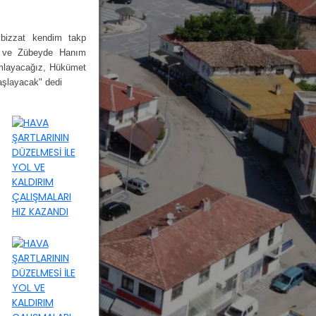
 bizzat kendim takp
si ve Zübeyde Hanım
mamlayacağız, Hükümet
 başlayacak" dedi