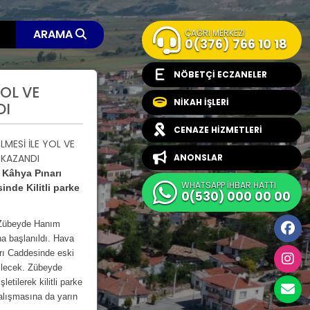
ARAMA
ÇAĞRI MERKEZİ
0(376) 766 10 18
NÖBETÇİ ECZANELER
YOL VE
NİKAH İŞLERİ
DI
CENAZE HİZMETLERİ
ANONSLAR
 Kâhya Pınarı
WHATSAPP İHBAR HATTI
nde Kilitli parke
0(530) 000 00 00
i Zübeyde Hanım
na başlanıldı. Hava
arı Caddesinde eski
rilecek. Zübeyde
tilerek kilitli parke
alışmasına da yarın