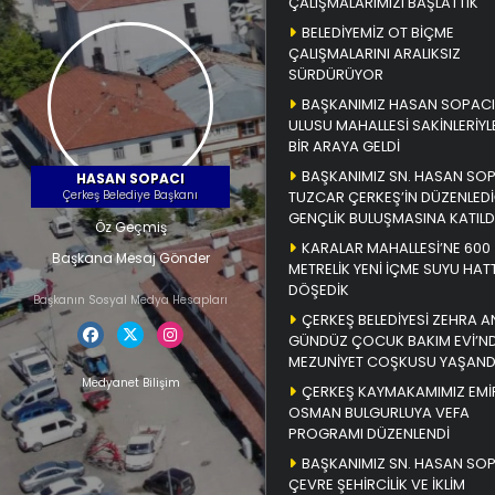
ÇALIŞMALARIMIZI BAŞLATTIK
BELEDİYEMİZ OT BİÇME
ÇALIŞMALARINI ARALIKSIZ
SÜRDÜRÜYOR
BAŞKANIMIZ HASAN SOPACI
ULUSU MAHALLESİ SAKİNLERİYL
BİR ARAYA GELDİ
BAŞKANIMIZ SN. HASAN SO
HASAN SOPACI
Çerkeş Belediye Başkanı
TUZCAR ÇERKEŞ’İN DÜZENLEDİ
GENÇLİK BULUŞMASINA KATILD
Öz Geçmiş
KARALAR MAHALLESİ’NE 600
Başkana Mesaj Gönder
METRELİK YENİ İÇME SUYU HATT
DÖŞEDİK
Başkanın Sosyal Medya Hesapları
ÇERKEŞ BELEDİYESİ ZEHRA A
GÜNDÜZ ÇOCUK BAKIM EVİ’N
MEZUNİYET COŞKUSU YAŞAND
Medyanet Bilişim
ÇERKEŞ KAYMAKAMIMIZ EMİ
OSMAN BULGURLUYA VEFA
PROGRAMI DÜZENLENDİ
BAŞKANIMIZ SN. HASAN SO
ÇEVRE ŞEHİRCİLİK VE İKLİM