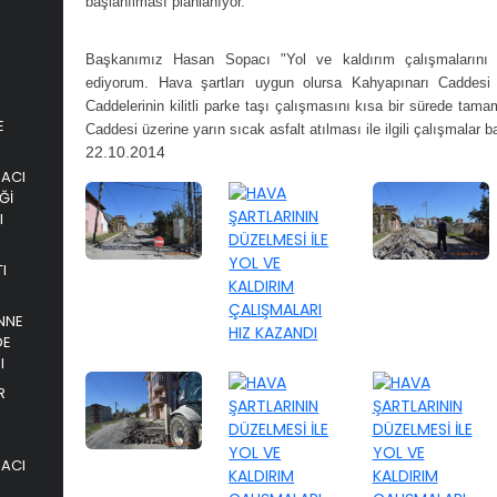
başlanılması planlanıyor.
Başkanımız Hasan Sopacı "Yol ve kaldırım çalışmalarını
ediyorum. Hava şartları uygun olursa Kahyapınarı Cadde
Caddelerinin kilitli parke taşı çalışmasını kısa bir sürede ta
E
Caddesi üzerine yarın sıcak asfalt atılması ile ilgili çalışmalar
22.10.2014
PACI
Ğİ
I
I
NNE
DE
I
R
PACI