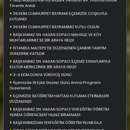
Gazi Mustafa Kemal Atatürk Vefatının 84. Yıldönümünde
Törenle Anıldı
29 EKİM CUMHURİYET BAYRAMI İLÇEMİZDE COŞKUYLA
KUTLANDI
29 EKİM CUMHURİYET BAYRAMIMIZ KUTLU OLSUN
BAŞKANIMIZ SN. HASAN SOPACI MAHALLE VE KÖY
MUHTARLARIMIZ İLE BİR ARAYA GELDİ
İSTANBUL MALTEPE’DE DÜZENLENEN ÇANKIRI TANITIM
GÜNLERİNE KATILDIK
BAŞKANIMIZ SN. HASAN SOPACI İLÇEMİZ ESNAFLARIYLA
KÜLTÜR MERKEZİNDE BİR ARAYA GELDİ
3-4 EKİM DÜNYA YÜRÜYÜŞ GÜNÜ
İlçemizde 19 Eylül Gaziler Günü Anma Programı
Düzenlendi
İLÇEMİZDE İLKÖĞRETİM HAFTASI KUTLAMA ETKİNLİKLERİ
DÜZENLENDİ
BAŞKANIMIZ SN. HASAN SOPACI YENİ EĞİTİM ÖĞRETİM
YILINDA ÖĞRENCİLERİ YALNIZ BIRAKMADI
BAŞKANIMIZDAN YENİ EĞİTİM ÖĞRETİM YILI MESAJI