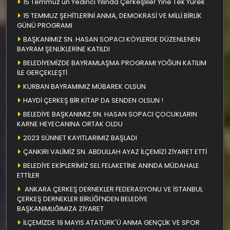
15 Temmuz'un Yedinci Yılında Çerkeşliler Yine Tek Yürek
15 TEMMUZ ŞEHİTLERİNİ ANMA, DEMOKRASİ VE MİLLİ BİRLİK
GÜNÜ PROGRAMI
BAŞKANIMIZ SN. HASAN SOPACI KÖYLERDE DÜZENLENEN
BAYRAM ŞENLİKLERİNE KATILDI
BELEDİYEMİZDE BAYRAMLAŞMA PROGRAMI YOĞUN KATILIM
İLE GERÇEKLEŞTİ
KURBAN BAYRAMIMIZ MÜBAREK OLSUN
HAYDİ ÇERKEŞ BİR KİTAP DA SENDEN OLSUN !
BELEDİYE BAŞKANIMIZ SN. HASAN SOPACI ÇOCUKLARIN
KARNE HEYECANINA ORTAK OLDU
2023 SÜNNET KAYITLARIMIZ BAŞLADI
ÇANKIRI VALİMİZ SN. ABDULLAH AYAZ İLÇEMİZİ ZİYARET ETTİ
BELEDİYE EKİPLERİMİZ SEL FELAKETİNE ANINDA MÜDAHALE
ETTİLER
ANKARA ÇERKEŞ DERNEKLER FEDERASYONU VE İSTANBUL
ÇERKEŞ DERNEKLER BİRLİĞİ’NDEN BELEDİYE
BAŞKANIMLIĞIMIZA ZİYARET
İLÇEMİZDE 19 MAYIS ATATÜRK'Ü ANMA GENÇLİK VE SPOR