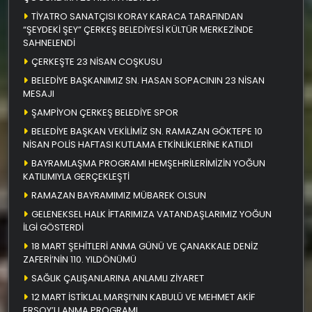
TİYATRO SANATÇISI KORAY KARACA TARAFINDAN
“ŞEYDEKİ ŞEY” ÇERKEŞ BELEDİYESİ KÜLTÜR MERKEZİNDE
SAHNELENDİ
ÇERKEŞTE 23 NİSAN COŞKUSU
BELEDİYE BAŞKANIMIZ SN. HASAN SOPACININ 23 NİSAN
MESAJI
ŞAMPİYON ÇERKEŞ BELEDİYE SPOR
BELEDİYE BAŞKAN VEKİLİMİZ SN. RAMAZAN GÖKTEPE 10
NİSAN POLİS HAFTASI KUTLAMA ETKİNLİKLERİNE KATILDI
BAYRAMLAŞMA PROGRAMI HEMŞEHRİLERİMİZİN YOĞUN
KATILIMIYLA GERÇEKLEŞTİ
RAMAZAN BAYRAMIMIZ MÜBAREK OLSUN
GELENEKSEL HALK İFTARIMIZA VATANDAŞLARIMIZ YOĞUN
İLGİ GÖSTERDİ
18 MART ŞEHİTLERİ ANMA GÜNÜ VE ÇANAKKALE DENİZ
ZAFERİ’NİN 110. YILDÖNÜMÜ
SAĞLIK ÇALIŞANLARINA ANLAMLI ZİYARET
12 MART İSTİKLAL MARŞI’NIN KABULÜ VE MEHMET AKİF
ERSOY’U ANMA PROGRAMI