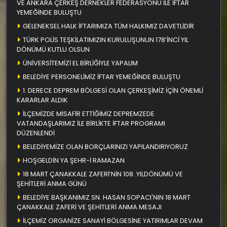
VE ANKARA ÇERKEŞ DERNEKLER FEDERASYONU İLE İFTAR
YEMEĞİNDE BULUŞTU
GELENEKSEL HALK İFTARIMIZA TÜM HALKIMIZ DAVETLİDİR
TÜRK POLİS TEŞKİLATIMIZIN KURULUŞUNUN 178’İNCİ YIL
DÖNÜMÜ KUTLU OLSUN
ÜNİVERSİTEMİZİ EL BİRLİĞİYLE YAPALIM
BELEDİYE PERSONELİMİZ İFTAR YEMEĞİNDE BULUŞTU
1. DERECE DEPREM BÖLGESİ OLAN ÇERKEŞİMİZ İÇİN ÖNEMLİ
KARARLAR ALDIK
İLÇEMİZDE MİSAFİR ETTİĞİMİZ DEPREMZEDE
VATANDAŞLARIMIZ İLE BİRLİKTE İFTAR PROGRAMI
DÜZENLENDİ
BELEDİYEMİZE OLAN BORÇLARINIZI YAPILANDIRIYORUZ
HOŞGELDİN YA ŞEHR-İ RAMAZAN
18 MART ÇANAKKALE ZAFERİ’NİN 108. YILDÖNÜMÜ VE
ŞEHİTLERİ ANMA GÜNÜ
BELEDİYE BAŞKANIMIZ SN. HASAN SOPACI'NIN 18 MART
ÇANAKKALE ZAFERİ VE ŞEHİTLERİ ANMA MESAJI
İLÇEMİZ ORGANİZE SANAYİ BÖLGESİNE YATIRIMLAR DEVAM