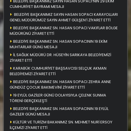
BELEDİYE BAŞKANIMIZ SAYIN HASAN SOPACI’NIN 29 EKİM
CUMHURİYET BAYRAMI MESAJI
BELEDİYE BAŞKANIMIZ SAYIN HASAN SOPACI KARAYOLLARI
GENEL MÜDÜRÜMÜZ SAYIN AHMET GÜLŞEN’İ ZİYARET ETTİ
BELEDİYE BAŞKANIMIZ SN. HASAN SOPACI VAKIFLAR BÖLGE
MÜDÜRÜNÜ ZİYARET ETTİ
BELEDİYE BAŞKANIMIZ SN. HASAN SOPACININ 19 EKİM
MUHTARLAR GÜNÜ MESAJI
İL SAĞLIK MÜDÜRÜ DR. HÜSEYİN SARIKAYA BELEDİYEMİZİ
ZİYARET ETTİ
KARABÜK CUMHURİYET BAŞSAVCISI SELÇUK AKMAN
BELEDİYEMİZİ ZİYARET ETTİ
BELEDİYE BAŞKANIMIZ SN. HASAN SOPACI ZEHRA ANNE
GÜNDÜZ ÇOCUK BAKIMEVİNİ ZİYARET ETTİ
19 EYLÜL GAZİLER GÜNÜ DOLAYISIYLA ÇELENK SUNMA
TÖRENİ GERÇEKLEŞTİ
BELEDİYE BAŞKANIMIZ SN. HASAN SOPACININ 19 EYLÜL
GAZİLER GÜNÜ MESAJI
KÜLTÜR VE TURİZM BAKANIMIZ SN. MEHMET NURİ ERSOY
İLÇEMİZİ ZİYARET ETTİ