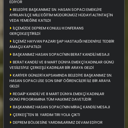
EDİYOR
BELEDİYE BAŞKANIMIZ SN. HASAN SOPACI EMEKLİYE
AYRILAN İLÇE MİLLİ EĞİTİM MÜDÜRÜMÜZ HÜDAYİ ALTINTAŞ'IN
VEDA YEMEĞİNE KATILDI
İLÇEMİZDE DEPREM KONULU KONFERANS
GERÇEKLEŞTİRİLDİ
İLÇEMİZ HAYVAN PAZARI ŞAP HASTALIĞI NEDENİYLE TEDBİR
AMAÇLI KAPATILDI
BAŞKANIMIZ HASAN SOPACI'NIN BERAT KANDİLİ MESAJI
BERAT KANDİLİ VE 8 MART DÜNYA EMEKÇİ KADINLAR GÜNÜ
VESİLESİYLE ÇERKEŞLİ KADINLAR BİR ARAYA GELDİ
KARİYER GÜNLERİ KAPSAMINDA BELEDİYE BAŞKANIMIZ SN.
HASAN SOPACI LİSE SON SINIF ÖĞRENCİLERİ İLE BİR ARAYA
GELDİ
REGAİP KANDİLİ VE 8 MART DÜNYA EMEKÇİ KADINLAR
GÜNÜ PROGRAMINA TÜM HALKIMIZ DAVETLİDİR
BAŞKANIMIZ HASAN SOPACI'NIN MİRAÇ KANDİLİ MESAJI
ÇERKEŞ'TEN 18. YARDIM TIRI YOLA ÇIKTI
DEPREM BÖLGESİNE YARDIMLARIMIZ DEVAM EDİYOR