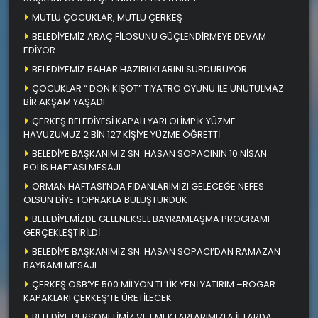
MUTLU ÇOCUKLAR, MUTLU ÇERKEŞ
BELEDİYEMİZ ARAÇ FİLOSUNU GÜÇLENDİRMEYE DEVAM
EDİYOR
BELEDİYEMİZ BAHAR HAZIRLIKLARINI SÜRDÜRÜYOR
ÇOCUKLAR “ DON KİŞOT” TİYATRO OYUNU İLE UNUTULMAZ
BİR AKŞAM YAŞADI
ÇERKEŞ BELEDİYESİ KAPALI YARI OLİMPİK YÜZME
HAVUZUMUZ 2 BİN 127 KİŞİYE YÜZME ÖĞRETTİ
BELEDİYE BAŞKANIMIZ SN. HASAN SOPACININ 10 NİSAN
POLİS HAFTASI MESAJI
ORMAN HAFTASI’NDA FİDANLARIMIZI GELECEĞE NEFES
OLSUN DİYE TOPRAKLA BULUŞTURDUK
BELEDİYEMİZDE GELENEKSEL BAYRAMLAŞMA PROGRAMI
GERÇEKLEŞTİRİLDİ
BELEDİYE BAŞKANIMIZ SN. HASAN SOPACI’DAN RAMAZAN
BAYRAMI MESAJI
ÇERKEŞ OSB’YE 500 MİLYON TL’LİK YENİ YATIRIM –RÖGAR
KAPAKLARI ÇERKEŞ’TE ÜRETİLECEK
BELEDİYE PERSONELİMİZ VE EMEKTARLARIMIZLA İFTARDA