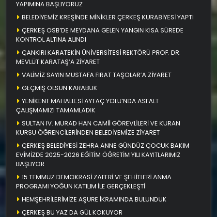
YAPIMINA BAŞLIYORUZ
BELEDİYEMİZ KREŞİNDE MİNİKLER ÇERKEŞ KURABİYESİ YAPTI
ÇERKEŞ OSB’DE MEYDANA GELEN YANGIN KISA SÜREDE
KONTROL ALTINA ALINDI
ÇANKIRI KARATEKİN ÜNİVERSİTESİ REKTÖRÜ PROF. DR.
MEVLÜT KARATAŞ’A ZİYARET
VALİMİZ SAYIN MUSTAFA FIRAT TAŞOLAR’A ZİYARET
GEÇMİŞ OLSUN KARABÜK
YENİKENT MAHALLESİ AYTAÇ YOLU’NDA ASFALT
ÇALIŞMAMIZI TAMAMLADIK
SULTAN IV. MURAD HAN CAMİİ GÖREVLİLERİ VE KURAN
KURSU ÖĞRENCİLERİNDEN BELEDİYEMİZE ZİYARET
ÇERKEŞ BELEDİYESİ ZEHRA ANNE GÜNDÜZ ÇOCUK BAKIM
EVİMİZDE 2025-2026 EĞİTİM ÖĞRETİM YILI KAYITLARIMIZ
BAŞLIYOR
15 TEMMUZ DEMOKRASİ ZAFERİ VE ŞEHİTLERİ ANMA
PROGRAMI YOĞUN KATILIM İLE GERÇEKLEŞTİ
HEMŞEHRİLERİMİZE AŞURE İKRAMINDA BULUNDUK
ÇERKEŞ BU YAZ DA GÜL KOKUYOR