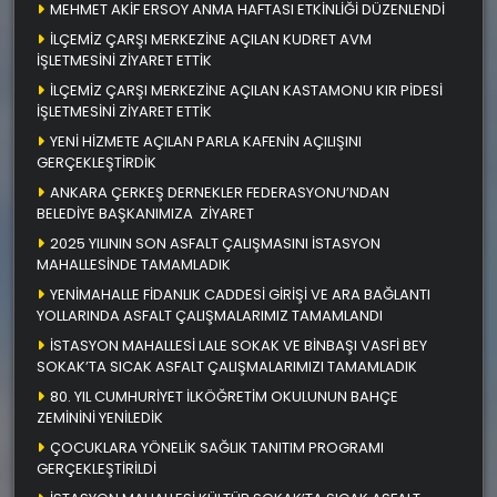
MEHMET AKİF ERSOY ANMA HAFTASI ETKİNLİĞİ DÜZENLENDİ
İLÇEMİZ ÇARŞI MERKEZİNE AÇILAN KUDRET AVM
İŞLETMESİNİ ZİYARET ETTİK
İLÇEMİZ ÇARŞI MERKEZİNE AÇILAN KASTAMONU KIR PİDESİ
İŞLETMESİNİ ZİYARET ETTİK
YENİ HİZMETE AÇILAN PARLA KAFENİN AÇILIŞINI
GERÇEKLEŞTİRDİK
ANKARA ÇERKEŞ DERNEKLER FEDERASYONU’NDAN
BELEDİYE BAŞKANIMIZA ZİYARET
2025 YILININ SON ASFALT ÇALIŞMASINI İSTASYON
MAHALLESİNDE TAMAMLADIK
YENİMAHALLE FİDANLIK CADDESİ GİRİŞİ VE ARA BAĞLANTI
YOLLARINDA ASFALT ÇALIŞMALARIMIZ TAMAMLANDI
İSTASYON MAHALLESİ LALE SOKAK VE BİNBAŞI VASFİ BEY
SOKAK’TA SICAK ASFALT ÇALIŞMALARIMIZI TAMAMLADIK
80. YIL CUMHURİYET İLKÖĞRETİM OKULUNUN BAHÇE
ZEMİNİNİ YENİLEDİK
ÇOCUKLARA YÖNELİK SAĞLIK TANITIM PROGRAMI
GERÇEKLEŞTİRİLDİ