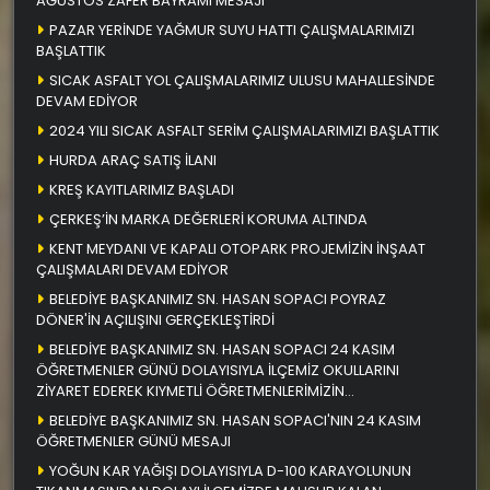
AĞUSTOS ZAFER BAYRAMI MESAJI
PAZAR YERİNDE YAĞMUR SUYU HATTI ÇALIŞMALARIMIZI
BAŞLATTIK
SICAK ASFALT YOL ÇALIŞMALARIMIZ ULUSU MAHALLESİNDE
DEVAM EDİYOR
2024 YILI SICAK ASFALT SERİM ÇALIŞMALARIMIZI BAŞLATTIK
HURDA ARAÇ SATIŞ İLANI
KREŞ KAYITLARIMIZ BAŞLADI
ÇERKEŞ’İN MARKA DEĞERLERİ KORUMA ALTINDA
KENT MEYDANI VE KAPALI OTOPARK PROJEMİZİN İNŞAAT
ÇALIŞMALARI DEVAM EDİYOR
BELEDİYE BAŞKANIMIZ SN. HASAN SOPACI POYRAZ
DÖNER'İN AÇILIŞINI GERÇEKLEŞTİRDİ
BELEDİYE BAŞKANIMIZ SN. HASAN SOPACI 24 KASIM
ÖĞRETMENLER GÜNÜ DOLAYISIYLA İLÇEMİZ OKULLARINI
ZİYARET EDEREK KIYMETLİ ÖĞRETMENLERİMİZİN
ÖĞRETMENLER GÜNÜNÜ KUTLADI
BELEDİYE BAŞKANIMIZ SN. HASAN SOPACI'NIN 24 KASIM
ÖĞRETMENLER GÜNÜ MESAJI
YOĞUN KAR YAĞIŞI DOLAYISIYLA D-100 KARAYOLUNUN