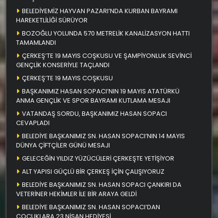
BELEDİYEMİZ HAYVAN PAZARI’NDA KURBAN BAYRAMI
HAREKETLİLİĞİ SÜRÜYOR
BOZOĞLU YOLUNDA 570 METRELİK KANALİZASYON HATTI
TAMAMLANDI
ÇERKEŞ’TE 19 MAYIS COŞKUSU VE ŞAMPİYONLUK SEVİNCİ
GENÇLİK KONSERİYLE TAÇLANDI
ÇERKEŞ’TE 19 MAYIS COŞKUSU
BAŞKANIMIZ HASAN SOPACI’NIN 19 MAYIS ATATÜRKÜ
ANMA GENÇLİK VE SPOR BAYRAMI KUTLAMA MESAJI
VATANDAŞ SORDU, BAŞKANIMIZ HASAN SOPACI
CEVAPLADI
BELEDİYE BAŞKANIMIZ SN. HASAN SOPACI’NIN 14 MAYIS
DÜNYA ÇİFTÇİLER GÜNÜ MESAJI
GELECEĞİN YILDIZ YÜZÜCÜLERİ ÇERKEŞTE YETİŞİYOR
ALT YAPISI GÜÇLÜ BİR ÇERKEŞ İÇİN ÇALIŞIYORUZ
BELEDİYE BAŞKANIMIZ SN. HASAN SOPACI ÇANKIRI DA
VETERİNER HEKİMLER İLE BİR ARAYA GELDİ
BELEDİYE BAŞKANIMIZ SN. HASAN SOPACI’DAN
ÇOCUKLARA 23 NİSAN HEDİYESİ