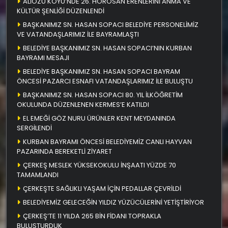
ALİÖZÜ KÖYÜ’NDE 26. HOROSAN ERENLERİNİ ANMA VE
KÜLTÜR ŞENLİĞİ DÜZENLENDİ
BAŞKANIMIZ SN. HASAN SOPACI BELEDİYE PERSONELİMİZ
VE VATANDAŞLARIMIZ İLE BAYRAMLAŞTI
BELEDİYE BAŞKANIMIZ SN. HASAN SOPACI’NIN KURBAN
BAYRAMI MESAJI
BELEDİYE BAŞKANIMIZ SN. HASAN SOPACI BAYRAM
ÖNCESİ PAZARCI ESNAFI VATANDAŞLARIMIZ İLE BULUŞTU
BAŞKANIMIZ SN. HASAN SOPACI 80. YIL İLKÖĞRETİM
OKULUNDA DÜZENLENEN KERMES’E KATILDI
EL EMEĞİ GÖZ NURU ÜRÜNLER KENT MEYDANINDA
SERGİLENDİ
KURBAN BAYRAMI ÖNCESİ BELEDİYEMİZ CANLI HAYVAN
PAZARINDA BEREKETLİ ZİYARET
ÇERKEŞ MESLEK YÜKSEKOKULU İNŞAATI YÜZDE 70
TAMAMLANDI
ÇERKEŞTE SAĞLIKLI YAŞAM İÇİN PEDALLAR ÇEVRİLDİ
BELEDİYEMİZ GELECEĞİN YILDIZ YÜZÜCÜLERİNİ YETİŞTİRİYOR
ÇERKEŞ’TE 11 YILDA 265 BİN FİDANI TOPRAKLA
BULUŞTURDUK