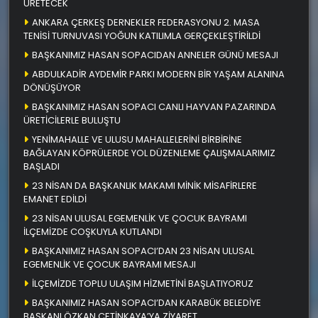
ÜRETECEK
ANKARA ÇERKEŞ DERNEKLER FEDERASYONU 2. MASA
TENİSİ TURNUVASI YOĞUN KATILIMLA GERÇEKLEŞTİRİLDİ
BAŞKANIMIZ HASAN SOPACIDAN ANNELER GÜNÜ MESAJI
ABDULKADİR AYDEMİR PARKI MODERN BİR YAŞAM ALANINA
DÖNÜŞÜYOR
BAŞKANIMIZ HASAN SOPACI CANLI HAYVAN PAZARINDA
ÜRETİCİLERLE BULUŞTU
YENİMAHALLE VE ULUSU MAHALLELERİNİ BİRBİRİNE
BAĞLAYAN KÖPRÜLERDE YOL DÜZENLEME ÇALIŞMALARIMIZ
BAŞLADI
23 NİSAN DA BAŞKANLIK MAKAMI MİNİK MİSAFİRLERE
EMANET EDİLDİ
23 NİSAN ULUSAL EGEMENLİK VE ÇOCUK BAYRAMI
İLÇEMİZDE COŞKUYLA KUTLANDI
BAŞKANIMIZ HASAN SOPACI’DAN 23 NİSAN ULUSAL
EGEMENLİK VE ÇOCUK BAYRAMI MESAJI
İLÇEMİZDE TOPLU ULAŞIM HİZMETİNİ BAŞLATIYORUZ
BAŞKANIMIZ HASAN SOPACI’DAN KARABÜK BELEDİYE
BAŞKANI ÖZKAN ÇETİNKAYA’YA ZİYARET