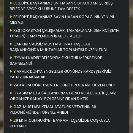
BELEDİYE BAŞKANIMIZ SN. HASAN SOPACI DAN ÇERKEŞ
BELEDİYE SPOR KULÜBÜNE TAM DESTEK
BELEDİYE BAŞKANIMIZ SAYIN HASAN SOPACI’NIN YENİ YIL
MESAJI
RESTORASYON ÇALIŞMALARI TAMAMLANAN DEMİRCİ ŞEYH
(TİMURİ) CAMİİ YENİDEN İBADETE AÇILDI
ÇANKIRI VALİMİZ MUSTAFA FIRAT TAŞOLAR
BAŞKANLIĞINDA MUHTARLAR TOPLANTISI DÜZENLENDİ
“EYVAH NADİR” BELEDİYEMİZ KÜLTÜR MERKEZİNDE
SAHNELENDİ
3 ARALIK DÜNYA ENGELLİLER GÜNÜNDE KARDEŞLERİMİZİ
YALNIZ BIRAKMADIK
24 KASIM ÖĞRETMENLER GÜNÜ PROGRAMI DÜZENLENDİ
11 KASIM MİLLİ AĞAÇLANDIRMA GÜNÜ VESİLESİYLE İLÇEMİZ
ORGANİZE SANAYİ BÖLGESİNE FİDAN DİKTİK
GAZİ MUSTAFA KEMAL ATATÜRK VEFATININ 86.
YILDÖNÜMÜNDE TÖRENLE ANILDI
29 EKİM CUMHURİYET BAYRAMI İLÇEMİZDE COŞKUYLA
KUTLANDI