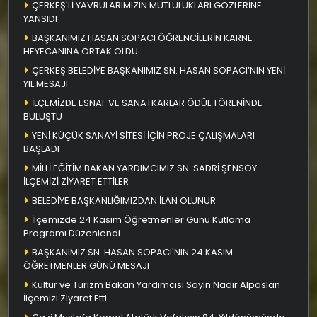
ÇERKEŞ'Lİ YAVRULARIMIZIN MUTLULUKLARI GÖZLERİNE
YANSIDI
BAŞKANIMIZ HASAN SOPACI ÖĞRENCİLERİN KARNE
HEYECANINA ORTAK OLDU.
ÇERKEŞ BELEDİYE BAŞKANIMIZ SN. HASAN SOPACI’NIN YENİ
YIL MESAJI
İLÇEMİZDE ESNAF VE SANATKARLAR ÖDÜL TÖRENİNDE
BULUŞTU
YENİ KÜÇÜK SANAYİ SİTESİ İÇİN PROJE ÇALIŞMALARI
BAŞLADI
MİLLİ EĞİTİM BAKAN YARDIMCIMIZ SN. SADRİ ŞENSOY
İLÇEMİZİ ZİYARET ETTİLER
BELEDİYE BAŞKANLIĞIMIZDAN İLAN OLUNUR
İlçemizde 24 Kasım Öğretmenler Günü Kutlama
Programı Düzenlendi.
BAŞKANIMIZ SN. HASAN SOPACI'NIN 24 KASIM
ÖĞRETMENLER GÜNÜ MESAJI
Kültür ve Turizm Bakan Yardımcısı Sayın Nadir Alpaslan
İlçemizi Ziyaret Etti