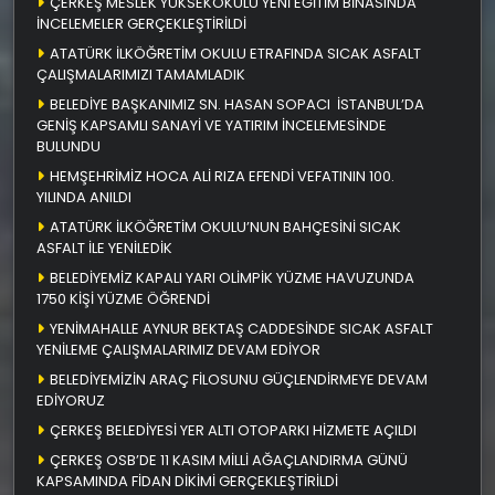
ÇERKEŞ MESLEK YÜKSEKOKULU YENİ EĞİTİM BİNASINDA
İNCELEMELER GERÇEKLEŞTİRİLDİ
ATATÜRK İLKÖĞRETİM OKULU ETRAFINDA SICAK ASFALT
ÇALIŞMALARIMIZI TAMAMLADIK
BELEDİYE BAŞKANIMIZ SN. HASAN SOPACI İSTANBUL’DA
GENİŞ KAPSAMLI SANAYİ VE YATIRIM İNCELEMESİNDE
BULUNDU
HEMŞEHRİMİZ HOCA ALİ RIZA EFENDİ VEFATININ 100.
YILINDA ANILDI
ATATÜRK İLKÖĞRETİM OKULU’NUN BAHÇESİNİ SICAK
ASFALT İLE YENİLEDİK
BELEDİYEMİZ KAPALI YARI OLİMPİK YÜZME HAVUZUNDA
1750 KİŞİ YÜZME ÖĞRENDİ
YENİMAHALLE AYNUR BEKTAŞ CADDESİNDE SICAK ASFALT
YENİLEME ÇALIŞMALARIMIZ DEVAM EDİYOR
BELEDİYEMİZİN ARAÇ FİLOSUNU GÜÇLENDİRMEYE DEVAM
EDİYORUZ
ÇERKEŞ BELEDİYESİ YER ALTI OTOPARKI HİZMETE AÇILDI
ÇERKEŞ OSB’DE 11 KASIM MİLLİ AĞAÇLANDIRMA GÜNÜ
KAPSAMINDA FİDAN DİKİMİ GERÇEKLEŞTİRİLDİ