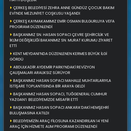
ÇERKEŞ BELEDİYESİ ZEHRA ANNE GÜNDÜZ ÇOCUK BAKIM
EVİ’NDE MEZUNİYET COŞKUSU YAŞANDI
ÇERKEŞ KAYMAKAMIMIZ EMİR OSMAN BULGURLUYA VEFA
PROGRAMI DÜZENLENDİ
BAŞKANIMIZ SN. HASAN SOPACI ÇEVRE ŞEHİRCİLİK VE
İKLİM DEĞİŞİKLİĞİ BAKANIMIZ SN. MURAT KURUMU ZİYARET
ETTİ
KENT MEYDANI’NDA DÜZENLENEN KERMES BÜYÜK İLGİ
GÖRDÜ
ABDULKADİR AYDEMİR PARKI’NDAKİ REVİZYON
ÇALIŞMALARI ARALIKSIZ SÜRÜYOR
BAŞKANIMIZ HASAN SOPACI MAHALLE MUHTARLARIYLA
İSTİŞARE TOPLANTISINDA BİR ARAYA GELDİ
BAŞKANIMIZ HASAN SOPACI, TUĞGENERAL CUMHUR
YAZGAN’I BELEDİYEMİZDE MİSAFİR ETTİ
BAŞKANIMIZ HASAN SOPACI ANKARA’DAKİ HEMŞEHRİ
BULUŞMASINA KATILDI
BELEDİYEMİZİN ARAÇ FİLOSUNA KAZANDIRILAN 14 YENİ
ARAÇ İÇİN HİZMETE ALIM PROGRAMI DÜZENLENDİ