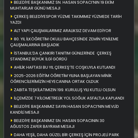
BELEDİYE BAŞKANIMIZ SN. HASAN SOPACI’NIN 19 EKİM
MUHTARLAR GÜNÜ MESAJI
ÇERKEŞ BELEDİYESPOR YÜZME TAKIMIMIZ YÜZMEDE TARİH
YAZDI
ALT YAPI ÇALIŞMALARIMIZ ARALIKSIZ DEVAM EDİYOR
80. YIL İLKÖĞRETİM OKULU BAHÇESİNDE ZEMİN YENİLEME
ÇALIŞMALARINA BAŞLADIK
İSTANBUL’DA ÇANKIRI TANITIM GÜNLERİNDE ÇERKEŞ
STANDIMIZ BÜYÜK İLGİ GÖRDÜ
AHİLİK HAFTASI BU YIL ÇERKEŞ’TE COŞKUYLA KUTLANDI
2025-2026 EĞİTİM ÖĞRETİM YILINA BAŞLAYAN MİNİK
ÖĞRENCİLERİMİZİN HEYECANINA ORTAK OLDUK
ZABITA TEŞKİLATIMIZIN 199. KURULUŞ YILI KUTLU OLSUN
İLÇEMİZDE 7 KİLOMETRELİK YOL SOĞUK ASFALTLA KAPLANDI
BELEDİYE BAŞKANIMIZ SAYIN HASAN SOPACI’NIN MEVLİD
KANDİLİ MESAJI
BELEDİYE BAŞKANIMIZ SN. HASAN SOPACININ 30
AĞUSTOS ZAFER BAYRAMI MESAJI
DAHA YEŞİL, DAHA GÜZEL BİR ÇERKEŞ İÇİN PROJELİ PARK