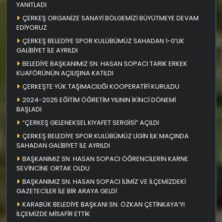
YANITLADI
ÇERKEŞ ORGANİZE SANAYİ BÖLGEMİZİ BÜYÜTMEYE DEVAM
EDİYORUZ
ÇERKEŞ BELEDİYE SPOR KULÜBÜMÜZ SAHADAN 1-0’LIK
GALİBİYET İLE AYRILDI
BELEDİYE BAŞKANIMIZ SN. HASAN SOPACI TARIK ERKEK
KUAFÖRÜNÜN AÇILIŞINA KATILDI
ÇERKEŞTE YÜK TAŞIMACILIĞI KOOPERATİFİ KURULDU
2024-2025 EĞİTİM ÖĞRETİM YILININ İKİNCİ DÖNEMİ
BAŞLADI
“ÇERKEŞ GELENEKSEL KIYAFET SERGİSİ” AÇILDI
ÇERKEŞ BELEDİYE SPOR KULÜBÜMÜZ LİGİN İLK MAÇINDA
SAHADAN GALİBİYET İLE AYRILDI
BAŞKANIMIZ SN. HASAN SOPACI ÖĞRENCİLERİN KARNE
SEVİNCİNE ORTAK OLDU
BAŞKANIMIZ SN. HASAN SOPACI İLİMİZ VE İLÇEMİZDEKİ
GAZETECİLER İLE BİR ARAYA GELDİ
KARABÜK BELEDİYE BAŞKANI SN. ÖZKAN ÇETİNKAYA’YI
İLÇEMİZDE MİSAFİR ETTİK