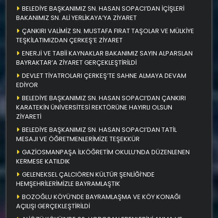
BELEDİYE BAŞKANIMIZ SN. HASAN SOPACI’DAN İÇİŞLERİ
BAKANIMIZ SN. ALİ YERLİKAYA’YA ZİYARET
ÇANKIRI VALİMİZ SN. MUSTAFA FIRAT TAŞOLAR VE MÜLKİYE
TEŞKİLATIMIZDAN ÇERKEŞ’E ZİYARET
ENERJİ VE TABİİ KAYNAKLAR BAKANIMIZ SAYIN ALPARSLAN
BAYRAKTAR’A ZİYARET GERÇEKLEŞTİRİLDİ
DEVLET TİYATROLARI ÇERKEŞ’TE SAHNE ALMAYA DEVAM
EDİYOR
BELEDİYE BAŞKANIMIZ SN. HASAN SOPACI’DAN ÇANKIRI
KARATEKİN ÜNİVERSİTESİ REKTÖRÜNE HAYIRLI OLSUN
ZİYARETİ
BELEDİYE BAŞKANIMIZ SN. HASAN SOPACI’DAN TATİL
MESAJI VE ÖĞRETMENLERİMİZE TEŞEKKÜR
GAZİOSMANPAŞA İLKÖĞRETİM OKULU’NDA DÜZENLENEN
KERMESE KATILDIK
GELENEKSEL ÇALCIÖREN KÜLTÜR ŞENLİĞİ’NDE
HEMŞEHRİLERİMİZLE BAYRAMLAŞTIK
BOZOĞLU KÖYÜ’NDE BAYRAMLAŞMA VE KÖY KONAĞI
AÇILIŞI GERÇEKLEŞTİRİLDİ