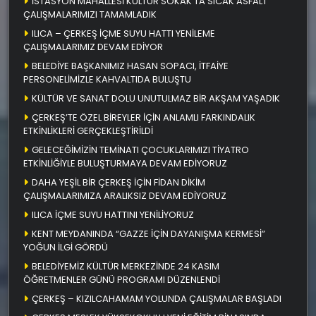
İSTASYON MAHALLESİ KÜLTÜR SOKAK’TA SICAK ASFALT
ÇALIŞMALARIMIZI TAMAMLADIK
ILICA – ÇERKEŞ İÇME SUYU HATTI YENİLEME
ÇALIŞMALARIMIZ DEVAM EDİYOR
BELEDİYE BAŞKANIMIZ HASAN SOPACI, İTFAİYE
PERSONELİMİZLE KAHVALTIDA BULUŞTU
KÜLTÜR VE SANAT DOLU UNUTULMAZ BİR AKŞAM YAŞADIK
ÇERKEŞ’TE ÖZEL BİREYLER İÇİN ANLAMLI FARKINDALIK
ETKİNLİKLERİ GERÇEKLEŞTİRİLDİ
GELECEĞİMİZİN TEMİNATI ÇOCUKLARIMIZI TİYATRO
ETKİNLİĞİYLE BULUŞTURMAYA DEVAM EDİYORUZ
DAHA YEŞİL BİR ÇERKEŞ İÇİN FİDAN DİKİM
ÇALIŞMALARIMIZA ARALIKSIZ DEVAM EDİYORUZ
ILICA İÇME SUYU HATTINI YENİLİYORUZ
KENT MEYDANINDA “GAZZE İÇİN DAYANIŞMA KERMESİ”
YOĞUN İLGİ GÖRDÜ
BELEDİYEMİZ KÜLTÜR MERKEZİNDE 24 KASIM
ÖĞRETMENLER GÜNÜ PROGRAMI DÜZENLENDİ
ÇERKEŞ – KIZILCAHAMAM YOLUNDA ÇALIŞMALAR BAŞLADI