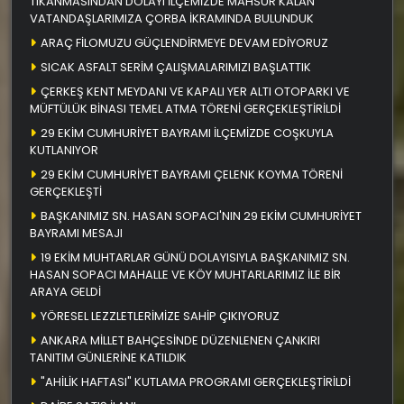
TIKANMASINDAN DOLAYI İLÇEMİZDE MAHSUR KALAN
VATANDAŞLARIMIZA ÇORBA İKRAMINDA BULUNDUK
ARAÇ FİLOMUZU GÜÇLENDİRMEYE DEVAM EDİYORUZ
SICAK ASFALT SERİM ÇALIŞMALARIMIZI BAŞLATTIK
ÇERKEŞ KENT MEYDANI VE KAPALI YER ALTI OTOPARKI VE
MÜFTÜLÜK BİNASI TEMEL ATMA TÖRENİ GERÇEKLEŞTİRİLDİ
29 EKİM CUMHURİYET BAYRAMI İLÇEMİZDE COŞKUYLA
KUTLANIYOR
29 EKİM CUMHURİYET BAYRAMI ÇELENK KOYMA TÖRENİ
GERÇEKLEŞTİ
BAŞKANIMIZ SN. HASAN SOPACI'NIN 29 EKİM CUMHURİYET
BAYRAMI MESAJI
19 EKİM MUHTARLAR GÜNÜ DOLAYISIYLA BAŞKANIMIZ SN.
HASAN SOPACI MAHALLE VE KÖY MUHTARLARIMIZ İLE BİR
ARAYA GELDİ
YÖRESEL LEZZLETLERİMİZE SAHİP ÇIKIYORUZ
ANKARA MİLLET BAHÇESİNDE DÜZENLENEN ÇANKIRI
TANITIM GÜNLERİNE KATILDIK
"AHİLİK HAFTASI" KUTLAMA PROGRAMI GERÇEKLEŞTİRİLDİ