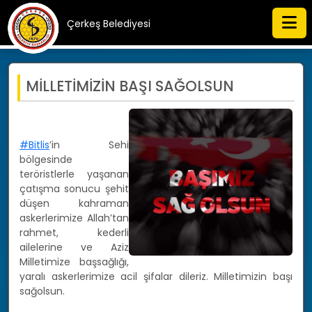
Çerkeş Belediyesi
MİLLETİMİZİN BAŞI SAĞOLSUN
#Bitlis
’in Sehi
bölgesinde
teröristlerle yaşanan
çatışma sonucu şehit
düşen kahraman
askerlerimize Allah’tan
rahmet, kederli
ailelerine ve Aziz
Milletimize başsağlığı,
yaralı askerlerimize acil şifalar dileriz. Milletimizin başı
sağolsun.