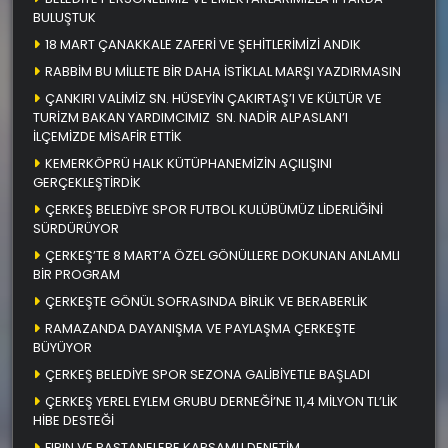
BULUŞTUK
18 MART ÇANAKKALE ZAFERİ VE ŞEHİTLERİMİZİ ANDIK
RABBİM BU MİLLETE BİR DAHA İSTİKLAL MARŞI YAZDIRMASIN
ÇANKIRI VALİMİZ SN. HÜSEYİN ÇAKIRTAŞ’I VE KÜLTÜR VE
TURİZM BAKAN YARDIMCIMIZ SN. NADİR ALPASLAN’I
İLÇEMİZDE MİSAFİR ETTİK
KEMERKÖPRÜ HALK KÜTÜPHANEMİZİN AÇILIŞINI
GERÇEKLEŞTİRDİK
ÇERKEŞ BELEDİYE SPOR FUTBOL KULÜBÜMÜZ LİDERLİĞİNİ
SÜRDÜRÜYOR
ÇERKEŞ’TE 8 MART’A ÖZEL GÖNÜLLERE DOKUNAN ANLAMLI
BİR PROGRAM
ÇERKEŞTE GÖNÜL SOFRASINDA BİRLİK VE BERABERLİK
RAMAZANDA DAYANIŞMA VE PAYLAŞMA ÇERKEŞTE
BÜYÜYOR
ÇERKEŞ BELEDİYE SPOR SEZONA GALİBİYETLE BAŞLADI
ÇERKEŞ YEREL EYLEM GRUBU DERNEĞİ’NE 11,4 MİLYON TL’LİK
HİBE DESTEĞİ
FIRIN VE PASTANELERE KAPSAMLI DENETİM