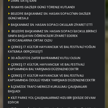
DAİRE SATIŞ İLANI
19 MAYIS GAZİLER GÜNÜ TÖRENLE KUTLANDI
BELEDİYE BAŞKANIMIZ SN. HASAN SOPACI'NIN GAZİLER
GÜNÜ MESAJI
BAŞKANIMIZ SN. HASAN SOPACI OKULLARI ZİYARET ETTİ
BELEDİYE BAŞKANIMIZ SN. HASAN SOPACI İLKOKUL BİRİNCİ
SINIFA BAŞLAYAN ÖĞRENCİLERİ ZİYARET EDEREK
HEYECANLARINA ORTAK OLDU
ÇERKEŞ 17. KÜLTÜR HAYVANCILIK VE BAL FESTİVALİ YOĞUN
KATILIMLA GERÇEKLEŞTİ
30 AĞUSTOS ZAFER BAYRAMIMIZ KUTLU OLSUN
ÇERKEŞ 17. KÜLTÜR, HAYVANCILIK VE BAL FESTİVALİ
KAPSAMINDA BAL YARIŞMASI DÜZENLENECEKTİR
ÇERKEŞ 17. KÜLTÜR HAYVANCILIK VE BAL FESTİVALI
KAPSAMINDA ÖDÜLLÜ YEMEK YARIŞMASI DÜZENLENECEKTİR
İLÇEMİZDE TRAFO MERKEZİ KURULUMU ÇALIŞMALARI
BAŞLADI
KİLİT PARKE YOL ÇALIŞMALARIMIZ HIZLI BİR ŞEKİLDE DEVAM
EDİYOR