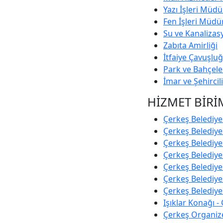
Yazı İşleri Müd
Fen İşleri Müdü
Su ve Kanaliza
Zabıta Amirliği
İtfaiye Çavuşlu
Park ve Bahçel
İmar ve Şehirci
HİZMET BİRİ
Çerkeş Belediye
Çerkeş Belediye
Çerkeş Belediy
Çerkeş Belediye
Çerkeş Belediyes
Çerkeş Belediye
Çerkeş Belediye
Işıklar Konağı -
Çerkeş Organiz