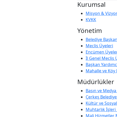
Kurumsal
Misyon & Vizyo
KVKK
Yönetim
Belediye Başka
Meclis Üyeleri
Encümen Üyeler
İl Genel Meclis 
Başkan Yardımcı
Mahalle ve Köy
Müdürlükler
Basın ve Medya 
Çerkeş Belediye
Kültür ve Sosya
Muhtarlık İşler
Mali Hizmetler