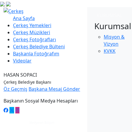
KURUMSAL
Ana Sayfa
Kurumsal
Çerkeş Yemekleri
Çerkeş Müzikleri
Misyon &
Çerkeş Fotoğrafları
Vizyon
Çerkeş Belediye Bülteni
KVKK
Başkanla Fotoğrafım
Videolar
HASAN SOPACI
Çerkeş Belediye Başkanı
Öz Geçmiş
Başkana Mesaj Gönder
Başkanın Sosyal Medya Hesapları
Medyanet Bilişim