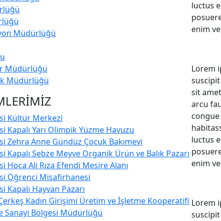
luctus 
ürlüğü
posuere
rlüğü
enim veh
syon Müdürlüğü
ğu
er Müdürlüğü
Lorem i
lik Müdürlüğü
suscipi
sit amet
MLERİMİZ
arcu fa
congue 
si Kültür Merkezi
habitass
si Kapalı Yarı Olimpik Yüzme Havuzu
luctus 
esi Zehra Anne Gündüz Çocuk Bakımevi
posuere
si Kapalı Sebze Meyve Organik Ürün ve Balık Pazarı
enim veh
i Hoca Ali Rıza Efendi Mesire Alanı
si Öğrenci Misafirhanesi
si Kapalı Hayvan Pazarı
 Çerkeş Kadın Girişimi Üretim ve İşletme Kooperatifi
Lorem i
e Sanayi Bölgesi Müdürlüğü
suscipi