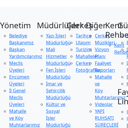
ÇERKEŞ
GÜ
Yönetim
Müdürlükler
Çerkeş
Diğer
Kent
Gü
Rehbe
Belediye
Yazı İşleri
Tarihçe
Çerkeş
Başkanımız
Müdürlüğü
Ulaşım
Müzikleri
Kent
Başkan
Mali
Turizim
Vizyon
Rehbe
Yardımcılarımız
Hizmetler
Mahalleler
Planı
Meclis
Müdürlüğü
Çerkeş
Faaliyet
Üyeleri
Fen İşleri
Fotoğrafları
Raporları
Encümen
Müdürlüğü
Mahalle
Üyeleri
İmar ve
ve
Fa
İl Genel
Şehircilik
Köy
Meclis
Müdürlüğü
Muhtarlarımız
Li
Üyeleri
Kültür ve
Videolar
Mahalle
Sosyal
YAPI
ve Köy
İşler
RUHSATI
Muhtarlarımız
Müdürlüğü
SÜREÇLERİ