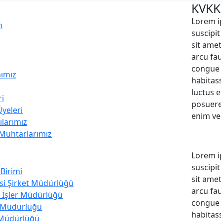
KVKK
Lorem i
n
suscipi
sit amet
arcu fa
congue 
nımız
habitass
luctus 
i
posuere
Üyeleri
enim veh
larımız
 Muhtarlarımız
Lorem i
suscipi
Birimi
sit amet
si Şirket Müdürlüğü
arcu fa
l İşler Müdürlüğü
congue 
i Müdürlüğü
habitass
 Müdürlüğü