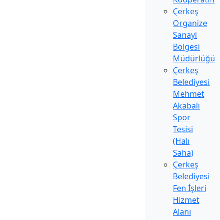
Çerkeş
Organize
Sanayi
Bölgesi
Müdürlüğü
Çerkeş
Belediyesi
Mehmet
Akabalı
Spor
Tesisi
(Halı
Saha)
Çerkeş
Belediyesi
Fen İşleri
Hizmet
Alanı