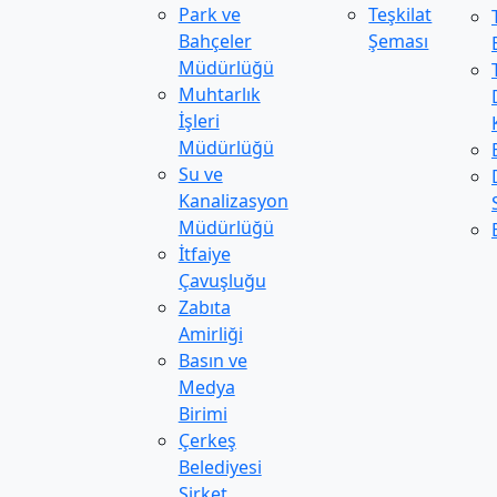
Park ve
Teşkilat
Bahçeler
Şeması
Müdürlüğü
Muhtarlık
İşleri
Müdürlüğü
Su ve
Kanalizasyon
Müdürlüğü
İtfaiye
Çavuşluğu
Zabıta
Amirliği
Basın ve
Medya
Birimi
Çerkeş
Belediyesi
Şirket