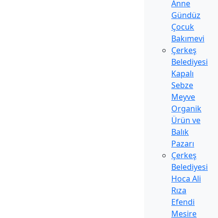
Anne
Gündüz
Çocuk
Bakımevi
Çerkeş
Belediyesi
Kapalı
Sebze
Meyve
Organik
Ürün ve
Balık
Pazarı
Çerkeş
Belediyesi
Hoca Ali
Rıza
Efendi
Mesire