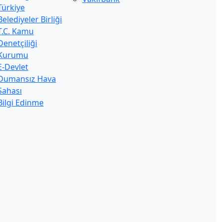
Türkiye
Belediyeler Birliği
T.C. Kamu
Denetçiliği
Kurumu
E-Devlet
Dumansız Hava
Sahası
Bilgi Edinme