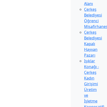
Alanı
Çerkeş
Belediyesi
Öğrenci
Misafirhanes
Çerkeş
Belediyesi
Kapalı
Hayvan
Pazarı
Işıklar
Konağı -
Çerkeş
Kadın
Girişimi
Üretim
ve
İşletme
Kooperatifi