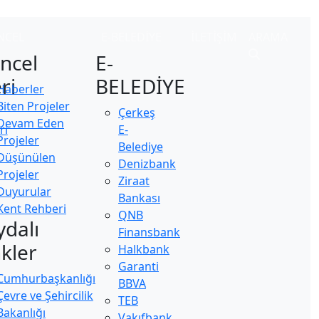
NCEL
E-BELEDİYE
İLETİŞİM
ARAMA
ncel
E-
ri
BELEDİYE
Haberler
Biten Projeler
Çerkeş
Devam Eden
ri
E-
Projeler
Belediye
Düşünülen
Denizbank
Projeler
Ziraat
Duyurular
Bankası
Kent Rehberi
QNB
ydalı
Finansbank
nkler
Halkbank
Garanti
Cumhurbaşkanlığı
BBVA
Çevre ve Şehircilik
TEB
Bakanlığı
Vakıfbank