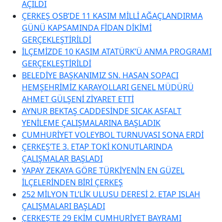
AÇILDI
ÇERKEŞ OSB’DE 11 KASIM MİLLİ AĞAÇLANDIRMA
GÜNÜ KAPSAMINDA FİDAN DİKİMİ
GERÇEKLEŞTİRİLDİ
İLÇEMİZDE 10 KASIM ATATÜRK’Ü ANMA PROGRAMI
GERÇEKLEŞTİRİLDİ
BELEDİYE BAŞKANIMIZ SN. HASAN SOPACI
HEMŞEHRİMİZ KARAYOLLARI GENEL MÜDÜRÜ
AHMET GÜLŞENİ ZİYARET ETTİ
AYNUR BEKTAŞ CADDESİNDE SICAK ASFALT
YENİLEME ÇALIŞMALARINA BAŞLADIK
CUMHURİYET VOLEYBOL TURNUVASI SONA ERDİ
ÇERKEŞ’TE 3. ETAP TOKİ KONUTLARINDA
ÇALIŞMALAR BAŞLADI
YAPAY ZEKAYA GÖRE TÜRKİYENİN EN GÜZEL
İLÇELERİNDEN BİRİ ÇERKEŞ
252 MİLYON TL’LİK ULUSU DERESİ 2. ETAP ISLAH
ÇALIŞMALARI BAŞLADI
ÇERKEŞ’TE 29 EKİM CUMHURİYET BAYRAMI