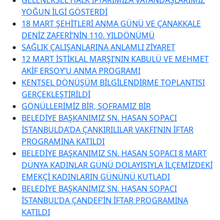
YOĞUN İLGİ GÖSTERDİ
18 MART ŞEHİTLERİ ANMA GÜNÜ VE ÇANAKKALE
DENİZ ZAFERİ’NİN 110. YILDÖNÜMÜ
SAĞLIK ÇALIŞANLARINA ANLAMLI ZİYARET
12 MART İSTİKLAL MARŞI’NIN KABULÜ VE MEHMET
AKİF ERSOY’U ANMA PROGRAMI
KENTSEL DÖNÜŞÜM BİLGİLENDİRME TOPLANTISI
GERÇEKLEŞTİRİLDİ
GÖNÜLLERİMİZ BİR, SOFRAMIZ BİR
BELEDİYE BAŞKANIMIZ SN. HASAN SOPACI
İSTANBULDA’DA ÇANKIRILILAR VAKFI’NIN İFTAR
PROGRAMINA KATILDI
BELEDİYE BAŞKANIMIZ SN. HASAN SOPACI 8 MART
DÜNYA KADINLAR GÜNÜ DOLAYISIYLA İLÇEMİZDEKİ
EMEKÇİ KADINLARIN GÜNÜNÜ KUTLADI
BELEDİYE BAŞKANIMIZ SN. HASAN SOPACI
İSTANBUL’DA ÇANDEF’İN İFTAR PROGRAMINA
KATILDI