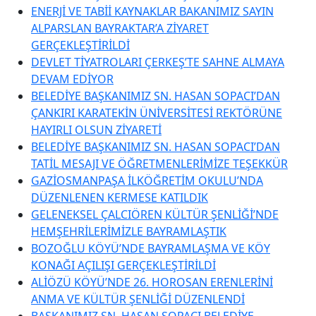
ENERJİ VE TABİİ KAYNAKLAR BAKANIMIZ SAYIN
ALPARSLAN BAYRAKTAR’A ZİYARET
GERÇEKLEŞTİRİLDİ
DEVLET TİYATROLARI ÇERKEŞ’TE SAHNE ALMAYA
DEVAM EDİYOR
BELEDİYE BAŞKANIMIZ SN. HASAN SOPACI’DAN
ÇANKIRI KARATEKİN ÜNİVERSİTESİ REKTÖRÜNE
HAYIRLI OLSUN ZİYARETİ
BELEDİYE BAŞKANIMIZ SN. HASAN SOPACI’DAN
TATİL MESAJI VE ÖĞRETMENLERİMİZE TEŞEKKÜR
GAZİOSMANPAŞA İLKÖĞRETİM OKULU’NDA
DÜZENLENEN KERMESE KATILDIK
GELENEKSEL ÇALCIÖREN KÜLTÜR ŞENLİĞİ’NDE
HEMŞEHRİLERİMİZLE BAYRAMLAŞTIK
BOZOĞLU KÖYÜ’NDE BAYRAMLAŞMA VE KÖY
KONAĞI AÇILIŞI GERÇEKLEŞTİRİLDİ
ALİÖZÜ KÖYÜ’NDE 26. HOROSAN ERENLERİNİ
ANMA VE KÜLTÜR ŞENLİĞİ DÜZENLENDİ
BAŞKANIMIZ SN. HASAN SOPACI BELEDİYE