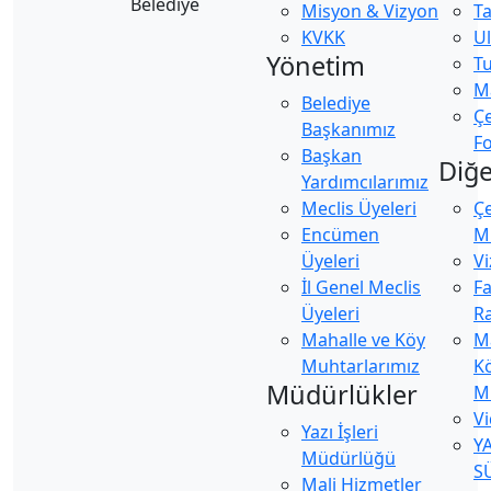
Misyon & Vizyon
Ta
KVKK
U
Yönetim
Tu
Ma
Belediye
Ç
Başkanımız
Fo
Başkan
Diğe
Yardımcılarımız
Meclis Üyeleri
Ç
Encümen
Mü
Üyeleri
Vi
İl Genel Meclis
Fa
Üyeleri
Ra
Mahalle ve Köy
M
Muhtarlarımız
K
Müdürlükler
M
Vi
Yazı İşleri
Y
Müdürlüğü
S
Mali Hizmetler