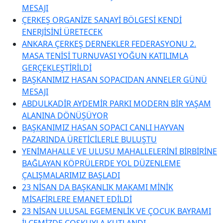
MESAJI
ÇERKEŞ ORGANİZE SANAYİ BÖLGESİ KENDİ
ENERJİSİNİ ÜRETECEK
ANKARA ÇERKEŞ DERNEKLER FEDERASYONU 2.
MASA TENİSİ TURNUVASI YOĞUN KATILIMLA
GERÇEKLEŞTİRİLDİ
BAŞKANIMIZ HASAN SOPACIDAN ANNELER GÜNÜ
MESAJI
ABDULKADİR AYDEMİR PARKI MODERN BİR YAŞAM
ALANINA DÖNÜŞÜYOR
BAŞKANIMIZ HASAN SOPACI CANLI HAYVAN
PAZARINDA ÜRETİCİLERLE BULUŞTU
YENİMAHALLE VE ULUSU MAHALLELERİNİ BİRBİRİNE
BAĞLAYAN KÖPRÜLERDE YOL DÜZENLEME
ÇALIŞMALARIMIZ BAŞLADI
23 NİSAN DA BAŞKANLIK MAKAMI MİNİK
MİSAFİRLERE EMANET EDİLDİ
23 NİSAN ULUSAL EGEMENLİK VE ÇOCUK BAYRAMI
İLÇEMİZDE COŞKUYLA KUTLANDI