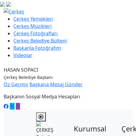
Çerkeş Yemekleri
Çerkeş Müzikleri
Çerkeş Fotoğrafları
Çerkeş Belediye Bülteni
Başkanla Fotoğrafım
Videolar
HASAN SOPACI
Çerkeş Belediye Başkanı
Öz Geçmiş
Başkana Mesaj Gönder
Başkanın Sosyal Medya Hesapları
ANA
KURUMSAL
ÇER
SAYFA
Kurumsal
Çer