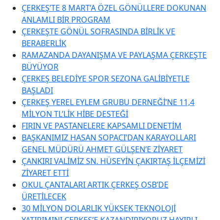
ÇERKEŞ’TE 8 MART’A ÖZEL GÖNÜLLERE DOKUNAN
ANLAMLI BİR PROGRAM
ÇERKEŞTE GÖNÜL SOFRASINDA BİRLİK VE
BERABERLİK
RAMAZANDA DAYANIŞMA VE PAYLAŞMA ÇERKEŞTE
BÜYÜYOR
ÇERKEŞ BELEDİYE SPOR SEZONA GALİBİYETLE
BAŞLADI
ÇERKEŞ YEREL EYLEM GRUBU DERNEĞİ’NE 11,4
MİLYON TL’LİK HİBE DESTEĞİ
FIRIN VE PASTANELERE KAPSAMLI DENETİM
BAŞKANIMIZ HASAN SOPACI’DAN KARAYOLLARI
GENEL MÜDÜRÜ AHMET GÜLŞEN’E ZİYARET
ÇANKIRI VALİMİZ SN. HÜSEYİN ÇAKIRTAŞ İLÇEMİZİ
ZİYARET ETTİ
OKUL ÇANTALARI ARTIK ÇERKEŞ OSB’DE
ÜRETİLECEK
30 MİLYON DOLARLIK YÜKSEK TEKNOLOJİ
YATIRIMINI ÇERKEŞ’E KAZANDIRIYORUZ HAYIRLI