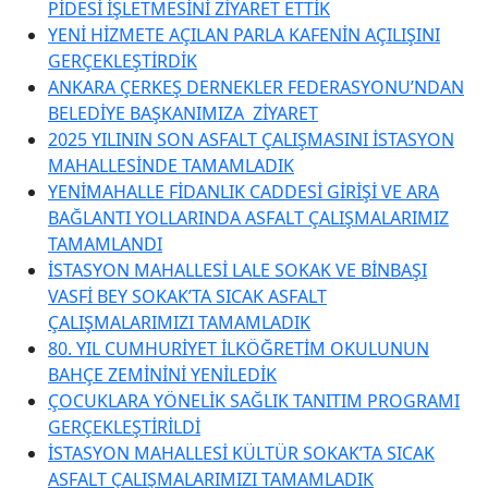
PİDESİ İŞLETMESİNİ ZİYARET ETTİK
YENİ HİZMETE AÇILAN PARLA KAFENİN AÇILIŞINI
GERÇEKLEŞTİRDİK
ANKARA ÇERKEŞ DERNEKLER FEDERASYONU’NDAN
BELEDİYE BAŞKANIMIZA ZİYARET
2025 YILININ SON ASFALT ÇALIŞMASINI İSTASYON
MAHALLESİNDE TAMAMLADIK
YENİMAHALLE FİDANLIK CADDESİ GİRİŞİ VE ARA
BAĞLANTI YOLLARINDA ASFALT ÇALIŞMALARIMIZ
TAMAMLANDI
İSTASYON MAHALLESİ LALE SOKAK VE BİNBAŞI
VASFİ BEY SOKAK’TA SICAK ASFALT
ÇALIŞMALARIMIZI TAMAMLADIK
80. YIL CUMHURİYET İLKÖĞRETİM OKULUNUN
BAHÇE ZEMİNİNİ YENİLEDİK
ÇOCUKLARA YÖNELİK SAĞLIK TANITIM PROGRAMI
GERÇEKLEŞTİRİLDİ
İSTASYON MAHALLESİ KÜLTÜR SOKAK’TA SICAK
ASFALT ÇALIŞMALARIMIZI TAMAMLADIK