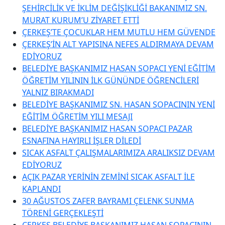
ŞEHİRCİLİK VE İKLİM DEĞİŞİKLİĞİ BAKANIMIZ SN.
MURAT KURUM’U ZİYARET ETTİ
ÇERKEŞ’TE ÇOCUKLAR HEM MUTLU HEM GÜVENDE
ÇERKEŞ’İN ALT YAPISINA NEFES ALDIRMAYA DEVAM
EDİYORUZ
BELEDİYE BAŞKANIMIZ HASAN SOPACI YENİ EĞİTİM
ÖĞRETİM YILININ İLK GÜNÜNDE ÖĞRENCİLERİ
YALNIZ BIRAKMADI
BELEDİYE BAŞKANIMIZ SN. HASAN SOPACININ YENİ
EĞİTİM ÖĞRETİM YILI MESAJI
BELEDİYE BAŞKANIMIZ HASAN SOPACI PAZAR
ESNAFINA HAYIRLI İŞLER DİLEDİ
SICAK ASFALT ÇALIŞMALARIMIZA ARALIKSIZ DEVAM
EDİYORUZ
AÇIK PAZAR YERİNİN ZEMİNİ SICAK ASFALT İLE
KAPLANDI
30 AĞUSTOS ZAFER BAYRAMI ÇELENK SUNMA
TÖRENİ GERÇEKLEŞTİ
ÇERKEŞ BELEDİYE BAŞKANIMIZ HASAN SOPACININ