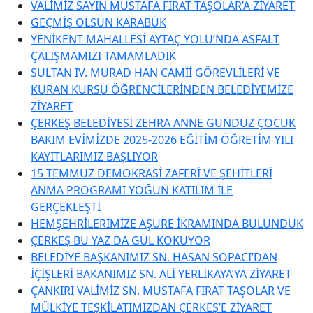
VALİMİZ SAYIN MUSTAFA FIRAT TAŞOLAR’A ZİYARET
GEÇMİŞ OLSUN KARABÜK
YENİKENT MAHALLESİ AYTAÇ YOLU’NDA ASFALT
ÇALIŞMAMIZI TAMAMLADIK
SULTAN IV. MURAD HAN CAMİİ GÖREVLİLERİ VE
KURAN KURSU ÖĞRENCİLERİNDEN BELEDİYEMİZE
ZİYARET
ÇERKEŞ BELEDİYESİ ZEHRA ANNE GÜNDÜZ ÇOCUK
BAKIM EVİMİZDE 2025-2026 EĞİTİM ÖĞRETİM YILI
KAYITLARIMIZ BAŞLIYOR
15 TEMMUZ DEMOKRASİ ZAFERİ VE ŞEHİTLERİ
ANMA PROGRAMI YOĞUN KATILIM İLE
GERÇEKLEŞTİ
HEMŞEHRİLERİMİZE AŞURE İKRAMINDA BULUNDUK
ÇERKEŞ BU YAZ DA GÜL KOKUYOR
BELEDİYE BAŞKANIMIZ SN. HASAN SOPACI’DAN
İÇİŞLERİ BAKANIMIZ SN. ALİ YERLİKAYA’YA ZİYARET
ÇANKIRI VALİMİZ SN. MUSTAFA FIRAT TAŞOLAR VE
MÜLKİYE TEŞKİLATIMIZDAN ÇERKEŞ’E ZİYARET