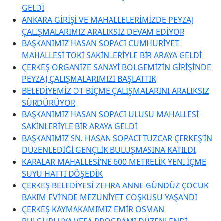
GELDİ
ANKARA GİRİŞİ VE MAHALLELERİMİZDE PEYZAJ
ÇALIŞMALARIMIZ ARALIKSIZ DEVAM EDİYOR
BAŞKANIMIZ HASAN SOPACI CUMHURİYET
MAHALLESİ TOKİ SAKİNLERİYLE BİR ARAYA GELDİ
ÇERKEŞ ORGANİZE SANAYİ BÖLGEMİZİN GİRİŞİNDE
PEYZAJ ÇALIŞMALARIMIZI BAŞLATTIK
BELEDİYEMİZ OT BİÇME ÇALIŞMALARINI ARALIKSIZ
SÜRDÜRÜYOR
BAŞKANIMIZ HASAN SOPACI ULUSU MAHALLESİ
SAKİNLERİYLE BİR ARAYA GELDİ
BAŞKANIMIZ SN. HASAN SOPACI TUZCAR ÇERKEŞ’İN
DÜZENLEDİĞİ GENÇLİK BULUŞMASINA KATILDI
KARALAR MAHALLESİ’NE 600 METRELİK YENİ İÇME
SUYU HATTI DÖŞEDİK
ÇERKEŞ BELEDİYESİ ZEHRA ANNE GÜNDÜZ ÇOCUK
BAKIM EVİ’NDE MEZUNİYET COŞKUSU YAŞANDI
ÇERKEŞ KAYMAKAMIMIZ EMİR OSMAN
BULGURLUYA VEFA PROGRAMI DÜZENLENDİ