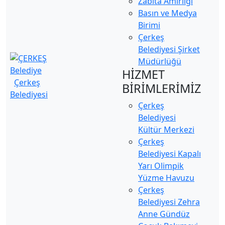
Zabıta Amirliği
Basın ve Medya
Birimi
Çerkeş
Belediyesi Şirket
Müdürlüğü
HİZMET
Çerkeş
BİRİMLERİMİZ
Belediyesi
Çerkeş
Belediyesi
Kültür Merkezi
Çerkeş
Belediyesi Kapalı
Yarı Olimpik
Yüzme Havuzu
Çerkeş
Belediyesi Zehra
Anne Gündüz