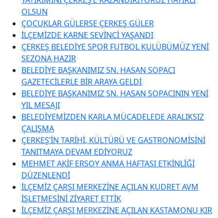
OLSUN
ÇOCUKLAR GÜLERSE ÇERKEŞ GÜLER
İLÇEMİZDE KARNE SEVİNCİ YAŞANDI
ÇERKEŞ BELEDİYE SPOR FUTBOL KULÜBÜMÜZ YENİ
SEZONA HAZIR
BELEDİYE BAŞKANIMIZ SN. HASAN SOPACI
GAZETECİLERLE BİR ARAYA GELDİ
BELEDİYE BAŞKANIMIZ SN. HASAN SOPACININ YENİ
YIL MESAJI
BELEDİYEMİZDEN KARLA MÜCADELEDE ARALIKSIZ
ÇALIŞMA
ÇERKEŞ’İN TARİHİ, KÜLTÜRÜ VE GASTRONOMİSİNİ
TANITMAYA DEVAM EDİYORUZ
MEHMET AKİF ERSOY ANMA HAFTASI ETKİNLİĞİ
DÜZENLENDİ
İLÇEMİZ ÇARŞI MERKEZİNE AÇILAN KUDRET AVM
İŞLETMESİNİ ZİYARET ETTİK
İLÇEMİZ ÇARŞI MERKEZİNE AÇILAN KASTAMONU KIR