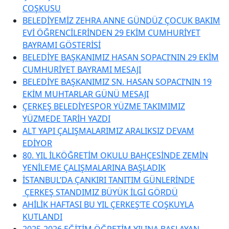
COŞKUSU
BELEDİYEMİZ ZEHRA ANNE GÜNDÜZ ÇOCUK BAKIM
EVİ ÖĞRENCİLERİNDEN 29 EKİM CUMHURİYET
BAYRAMI GÖSTERİSİ
BELEDİYE BAŞKANIMIZ HASAN SOPACI’NIN 29 EKİM
CUMHURİYET BAYRAMI MESAJI
BELEDİYE BAŞKANIMIZ SN. HASAN SOPACI’NIN 19
EKİM MUHTARLAR GÜNÜ MESAJI
ÇERKEŞ BELEDİYESPOR YÜZME TAKIMIMIZ
YÜZMEDE TARİH YAZDI
ALT YAPI ÇALIŞMALARIMIZ ARALIKSIZ DEVAM
EDİYOR
80. YIL İLKÖĞRETİM OKULU BAHÇESİNDE ZEMİN
YENİLEME ÇALIŞMALARINA BAŞLADIK
İSTANBUL’DA ÇANKIRI TANITIM GÜNLERİNDE
ÇERKEŞ STANDIMIZ BÜYÜK İLGİ GÖRDÜ
AHİLİK HAFTASI BU YIL ÇERKEŞ’TE COŞKUYLA
KUTLANDI
2025-2026 EĞİTİM ÖĞRETİM YILINA BAŞLAYAN