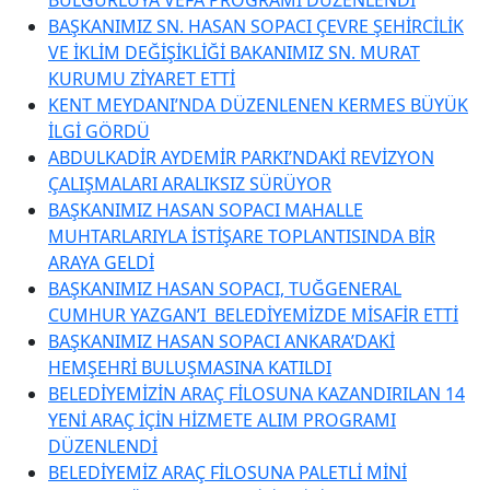
BAŞKANIMIZ SN. HASAN SOPACI ÇEVRE ŞEHİRCİLİK
VE İKLİM DEĞİŞİKLİĞİ BAKANIMIZ SN. MURAT
KURUMU ZİYARET ETTİ
KENT MEYDANI’NDA DÜZENLENEN KERMES BÜYÜK
İLGİ GÖRDÜ
ABDULKADİR AYDEMİR PARKI’NDAKİ REVİZYON
ÇALIŞMALARI ARALIKSIZ SÜRÜYOR
BAŞKANIMIZ HASAN SOPACI MAHALLE
MUHTARLARIYLA İSTİŞARE TOPLANTISINDA BİR
ARAYA GELDİ
BAŞKANIMIZ HASAN SOPACI, TUĞGENERAL
CUMHUR YAZGAN’I BELEDİYEMİZDE MİSAFİR ETTİ
BAŞKANIMIZ HASAN SOPACI ANKARA’DAKİ
HEMŞEHRİ BULUŞMASINA KATILDI
BELEDİYEMİZİN ARAÇ FİLOSUNA KAZANDIRILAN 14
YENİ ARAÇ İÇİN HİZMETE ALIM PROGRAMI
DÜZENLENDİ
BELEDİYEMİZ ARAÇ FİLOSUNA PALETLİ MİNİ