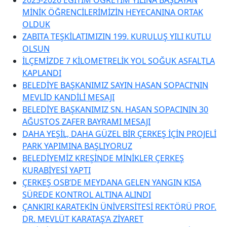
MİNİK ÖĞRENCİLERİMİZİN HEYECANINA ORTAK
OLDUK
ZABITA TEŞKİLATIMIZIN 199. KURULUŞ YILI KUTLU
OLSUN
İLÇEMİZDE 7 KİLOMETRELİK YOL SOĞUK ASFALTLA
KAPLANDI
BELEDİYE BAŞKANIMIZ SAYIN HASAN SOPACI’NIN
MEVLİD KANDİLİ MESAJI
BELEDİYE BAŞKANIMIZ SN. HASAN SOPACININ 30
AĞUSTOS ZAFER BAYRAMI MESAJI
DAHA YEŞİL, DAHA GÜZEL BİR ÇERKEŞ İÇİN PROJELİ
PARK YAPIMINA BAŞLIYORUZ
BELEDİYEMİZ KREŞİNDE MİNİKLER ÇERKEŞ
KURABİYESİ YAPTI
ÇERKEŞ OSB’DE MEYDANA GELEN YANGIN KISA
SÜREDE KONTROL ALTINA ALINDI
ÇANKIRI KARATEKİN ÜNİVERSİTESİ REKTÖRÜ PROF.
DR. MEVLÜT KARATAŞ’A ZİYARET