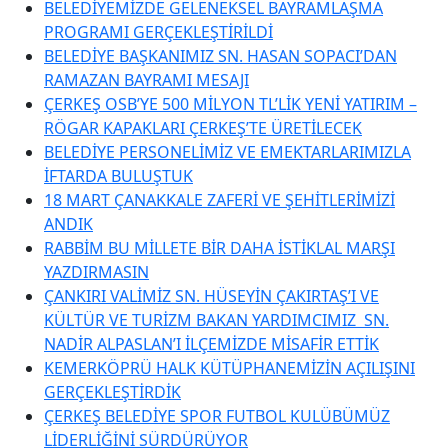
BELEDİYEMİZDE GELENEKSEL BAYRAMLAŞMA
PROGRAMI GERÇEKLEŞTİRİLDİ
BELEDİYE BAŞKANIMIZ SN. HASAN SOPACI’DAN
RAMAZAN BAYRAMI MESAJI
ÇERKEŞ OSB’YE 500 MİLYON TL’LİK YENİ YATIRIM –
RÖGAR KAPAKLARI ÇERKEŞ’TE ÜRETİLECEK
BELEDİYE PERSONELİMİZ VE EMEKTARLARIMIZLA
İFTARDA BULUŞTUK
18 MART ÇANAKKALE ZAFERİ VE ŞEHİTLERİMİZİ
ANDIK
RABBİM BU MİLLETE BİR DAHA İSTİKLAL MARŞI
YAZDIRMASIN
ÇANKIRI VALİMİZ SN. HÜSEYİN ÇAKIRTAŞ’I VE
KÜLTÜR VE TURİZM BAKAN YARDIMCIMIZ SN.
NADİR ALPASLAN’I İLÇEMİZDE MİSAFİR ETTİK
KEMERKÖPRÜ HALK KÜTÜPHANEMİZİN AÇILIŞINI
GERÇEKLEŞTİRDİK
ÇERKEŞ BELEDİYE SPOR FUTBOL KULÜBÜMÜZ
LİDERLİĞİNİ SÜRDÜRÜYOR