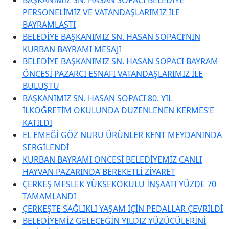
PERSONELİMİZ VE VATANDAŞLARIMIZ İLE
BAYRAMLAŞTI
BELEDİYE BAŞKANIMIZ SN. HASAN SOPACI’NIN
KURBAN BAYRAMI MESAJI
BELEDİYE BAŞKANIMIZ SN. HASAN SOPACI BAYRAM
ÖNCESİ PAZARCI ESNAFI VATANDAŞLARIMIZ İLE
BULUŞTU
BAŞKANIMIZ SN. HASAN SOPACI 80. YIL
İLKÖĞRETİM OKULUNDA DÜZENLENEN KERMES’E
KATILDI
EL EMEĞİ GÖZ NURU ÜRÜNLER KENT MEYDANINDA
SERGİLENDİ
KURBAN BAYRAMI ÖNCESİ BELEDİYEMİZ CANLI
HAYVAN PAZARINDA BEREKETLİ ZİYARET
ÇERKEŞ MESLEK YÜKSEKOKULU İNŞAATI YÜZDE 70
TAMAMLANDI
ÇERKEŞTE SAĞLIKLI YAŞAM İÇİN PEDALLAR ÇEVRİLDİ
BELEDİYEMİZ GELECEĞİN YILDIZ YÜZÜCÜLERİNİ