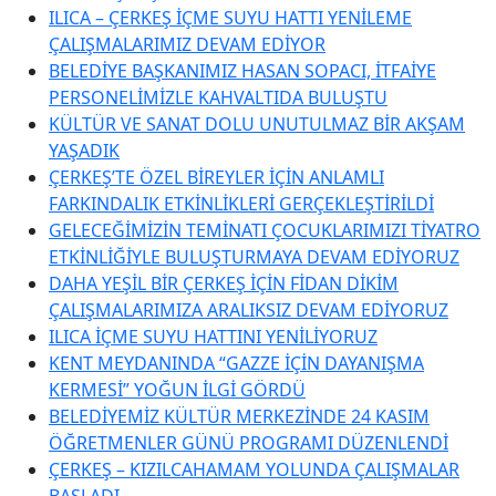
ILICA – ÇERKEŞ İÇME SUYU HATTI YENİLEME
ÇALIŞMALARIMIZ DEVAM EDİYOR
BELEDİYE BAŞKANIMIZ HASAN SOPACI, İTFAİYE
PERSONELİMİZLE KAHVALTIDA BULUŞTU
KÜLTÜR VE SANAT DOLU UNUTULMAZ BİR AKŞAM
YAŞADIK
ÇERKEŞ’TE ÖZEL BİREYLER İÇİN ANLAMLI
FARKINDALIK ETKİNLİKLERİ GERÇEKLEŞTİRİLDİ
GELECEĞİMİZİN TEMİNATI ÇOCUKLARIMIZI TİYATRO
ETKİNLİĞİYLE BULUŞTURMAYA DEVAM EDİYORUZ
DAHA YEŞİL BİR ÇERKEŞ İÇİN FİDAN DİKİM
ÇALIŞMALARIMIZA ARALIKSIZ DEVAM EDİYORUZ
ILICA İÇME SUYU HATTINI YENİLİYORUZ
KENT MEYDANINDA “GAZZE İÇİN DAYANIŞMA
KERMESİ” YOĞUN İLGİ GÖRDÜ
BELEDİYEMİZ KÜLTÜR MERKEZİNDE 24 KASIM
ÖĞRETMENLER GÜNÜ PROGRAMI DÜZENLENDİ
ÇERKEŞ – KIZILCAHAMAM YOLUNDA ÇALIŞMALAR
BAŞLADI