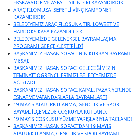
EKSKAVATÖR VE ASFALT SİLİNDİRİ KAZANDIRDIK
ARAÇ FİLOMUZA SEPETLİ VİNÇ KAMYONET
KAZANDIRDIK
BELEDİYEMİZ ARAÇ FİLOSUNA TIR, LOWBET VE
HARDOKS KASA KAZANDIRDIK
BELEDİYEMİZDE GELENEKSEL BAYRAMLAŞMA
PROGRAMI GERÇEKLEŞTİRİLDİ
BAŞKANIMIZ HASAN SOPACI’NIN KURBAN BAYRAMI
MESAJI
BAŞKANIMIZ HASAN SOPACI GELECEĞİMİZİN
TEMİNATI ÖĞRENCİLERİMİZİ BELEDİYEMİZDE
AĞIRLADI
BAŞKANIMIZ HASAN SOPACI KAPALI PAZAR YERİNDE
ESNAF VE VATANDAŞLARLA BAYRAMLAŞTI
19 MAYIS ATATÜRK’Ü ANMA, GENÇLİK VE SPOR
BAYAMI İLÇEMİZDE COŞKUYLA KUTLANDI
19 MAYIS COŞKUSU YÜZME YARIŞLARIYLA TAÇLANDI
BAŞKANIMIZ HASAN SOPACI’DAN 19 MAYIS
ATATÜRK’Ü ANMA, GENÇLİK VE SPOR BAYRAMI