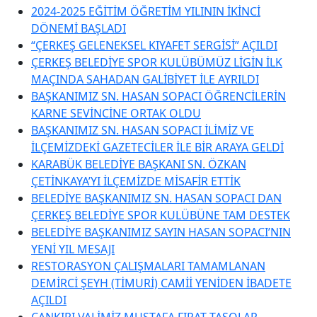
2024-2025 EĞİTİM ÖĞRETİM YILININ İKİNCİ
DÖNEMİ BAŞLADI
“ÇERKEŞ GELENEKSEL KIYAFET SERGİSİ” AÇILDI
ÇERKEŞ BELEDİYE SPOR KULÜBÜMÜZ LİGİN İLK
MAÇINDA SAHADAN GALİBİYET İLE AYRILDI
BAŞKANIMIZ SN. HASAN SOPACI ÖĞRENCİLERİN
KARNE SEVİNCİNE ORTAK OLDU
BAŞKANIMIZ SN. HASAN SOPACI İLİMİZ VE
İLÇEMİZDEKİ GAZETECİLER İLE BİR ARAYA GELDİ
KARABÜK BELEDİYE BAŞKANI SN. ÖZKAN
ÇETİNKAYA’YI İLÇEMİZDE MİSAFİR ETTİK
BELEDİYE BAŞKANIMIZ SN. HASAN SOPACI DAN
ÇERKEŞ BELEDİYE SPOR KULÜBÜNE TAM DESTEK
BELEDİYE BAŞKANIMIZ SAYIN HASAN SOPACI’NIN
YENİ YIL MESAJI
RESTORASYON ÇALIŞMALARI TAMAMLANAN
DEMİRCİ ŞEYH (TİMURİ) CAMİİ YENİDEN İBADETE
AÇILDI
ÇANKIRI VALİMİZ MUSTAFA FIRAT TAŞOLAR