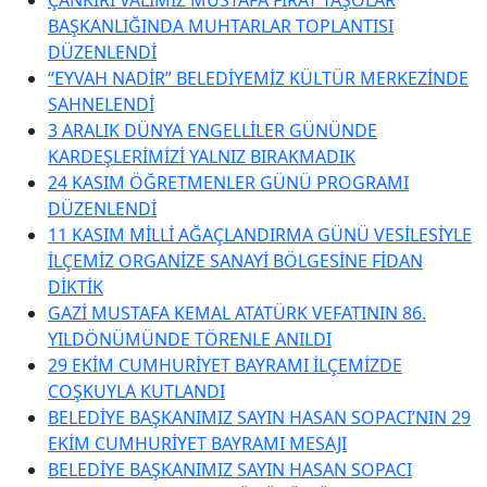
BAŞKANLIĞINDA MUHTARLAR TOPLANTISI
DÜZENLENDİ
“EYVAH NADİR” BELEDİYEMİZ KÜLTÜR MERKEZİNDE
SAHNELENDİ
3 ARALIK DÜNYA ENGELLİLER GÜNÜNDE
KARDEŞLERİMİZİ YALNIZ BIRAKMADIK
24 KASIM ÖĞRETMENLER GÜNÜ PROGRAMI
DÜZENLENDİ
11 KASIM MİLLİ AĞAÇLANDIRMA GÜNÜ VESİLESİYLE
İLÇEMİZ ORGANİZE SANAYİ BÖLGESİNE FİDAN
DİKTİK
GAZİ MUSTAFA KEMAL ATATÜRK VEFATININ 86.
YILDÖNÜMÜNDE TÖRENLE ANILDI
29 EKİM CUMHURİYET BAYRAMI İLÇEMİZDE
COŞKUYLA KUTLANDI
BELEDİYE BAŞKANIMIZ SAYIN HASAN SOPACI’NIN 29
EKİM CUMHURİYET BAYRAMI MESAJI
BELEDİYE BAŞKANIMIZ SAYIN HASAN SOPACI