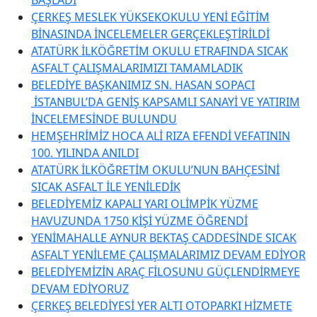
ÇERKEŞ MESLEK YÜKSEKOKULU YENİ EĞİTİM
BİNASINDA İNCELEMELER GERÇEKLEŞTİRİLDİ
ATATÜRK İLKÖĞRETİM OKULU ETRAFINDA SICAK
ASFALT ÇALIŞMALARIMIZI TAMAMLADIK
BELEDİYE BAŞKANIMIZ SN. HASAN SOPACI
İSTANBUL’DA GENİŞ KAPSAMLI SANAYİ VE YATIRIM
İNCELEMESİNDE BULUNDU
HEMŞEHRİMİZ HOCA ALİ RIZA EFENDİ VEFATININ
100. YILINDA ANILDI
ATATÜRK İLKÖĞRETİM OKULU’NUN BAHÇESİNİ
SICAK ASFALT İLE YENİLEDİK
BELEDİYEMİZ KAPALI YARI OLİMPİK YÜZME
HAVUZUNDA 1750 KİŞİ YÜZME ÖĞRENDİ
YENİMAHALLE AYNUR BEKTAŞ CADDESİNDE SICAK
ASFALT YENİLEME ÇALIŞMALARIMIZ DEVAM EDİYOR
BELEDİYEMİZİN ARAÇ FİLOSUNU GÜÇLENDİRMEYE
DEVAM EDİYORUZ
ÇERKEŞ BELEDİYESİ YER ALTI OTOPARKI HİZMETE