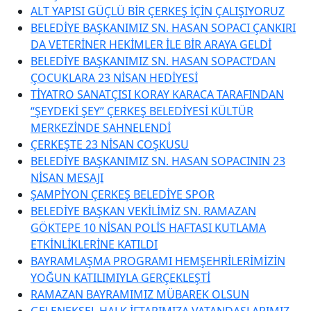
ALT YAPISI GÜÇLÜ BİR ÇERKEŞ İÇİN ÇALIŞIYORUZ
BELEDİYE BAŞKANIMIZ SN. HASAN SOPACI ÇANKIRI
DA VETERİNER HEKİMLER İLE BİR ARAYA GELDİ
BELEDİYE BAŞKANIMIZ SN. HASAN SOPACI’DAN
ÇOCUKLARA 23 NİSAN HEDİYESİ
TİYATRO SANATÇISI KORAY KARACA TARAFINDAN
“ŞEYDEKİ ŞEY” ÇERKEŞ BELEDİYESİ KÜLTÜR
MERKEZİNDE SAHNELENDİ
ÇERKEŞTE 23 NİSAN COŞKUSU
BELEDİYE BAŞKANIMIZ SN. HASAN SOPACININ 23
NİSAN MESAJI
ŞAMPİYON ÇERKEŞ BELEDİYE SPOR
BELEDİYE BAŞKAN VEKİLİMİZ SN. RAMAZAN
GÖKTEPE 10 NİSAN POLİS HAFTASI KUTLAMA
ETKİNLİKLERİNE KATILDI
BAYRAMLAŞMA PROGRAMI HEMŞEHRİLERİMİZİN
YOĞUN KATILIMIYLA GERÇEKLEŞTİ
RAMAZAN BAYRAMIMIZ MÜBAREK OLSUN
GELENEKSEL HALK İFTARIMIZA VATANDAŞLARIMIZ