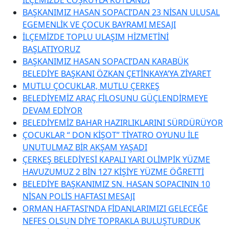
BAŞKANIMIZ HASAN SOPACI’DAN 23 NİSAN ULUSAL
EGEMENLİK VE ÇOCUK BAYRAMI MESAJI
İLÇEMİZDE TOPLU ULAŞIM HİZMETİNİ
BAŞLATIYORUZ
BAŞKANIMIZ HASAN SOPACI’DAN KARABÜK
BELEDİYE BAŞKANI ÖZKAN ÇETİNKAYA’YA ZİYARET
MUTLU ÇOCUKLAR, MUTLU ÇERKEŞ
BELEDİYEMİZ ARAÇ FİLOSUNU GÜÇLENDİRMEYE
DEVAM EDİYOR
BELEDİYEMİZ BAHAR HAZIRLIKLARINI SÜRDÜRÜYOR
ÇOCUKLAR “ DON KİŞOT” TİYATRO OYUNU İLE
UNUTULMAZ BİR AKŞAM YAŞADI
ÇERKEŞ BELEDİYESİ KAPALI YARI OLİMPİK YÜZME
HAVUZUMUZ 2 BİN 127 KİŞİYE YÜZME ÖĞRETTİ
BELEDİYE BAŞKANIMIZ SN. HASAN SOPACININ 10
NİSAN POLİS HAFTASI MESAJI
ORMAN HAFTASI’NDA FİDANLARIMIZI GELECEĞE
NEFES OLSUN DİYE TOPRAKLA BULUŞTURDUK