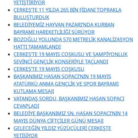
YETİŞTİRİYOR
ÇERKEŞ’TE 11 YILDA 265 BİN FİDANI TOPRAKLA
BULUŞTURDUK
BELEDİYEMİZ HAYVAN PAZARI’NDA KURBAN
BAYRAMI HAREKETLİLİĞİ SÜRÜYOR
BOZOĞLU YOLUNDA 570 METRELİK KANALİZASYON
HATTI TAMAMLANDI
ÇERKEŞ’TE 19 MAYIS COŞKUSU VE ŞAMPİYONLUK
SEVİNCİ GENÇLİK KONSERİYLE TAÇLANDI
ÇERKEŞ’TE 19 MAYIS COŞKUSU
BAŞKANIMIZ HASAN SOPACI’NIN 19 MAYIS
ATATÜRKÜ ANMA GENÇLİK VE SPOR BAYRAMI
KUTLAMA MESAJI
VATANDAŞ SORDU, BAŞKANIMIZ HASAN SOPACI
CEVAPLADI
BELEDİYE BAŞKANIMIZ SN. HASAN SOPACI’NIN 14
MAYIS DÜNYA ÇİFTÇİLER GÜNÜ MESAJI
GELECEĞİN YILDIZ YÜZÜCÜLERİ ÇERKEŞTE
YETİŞİYOR