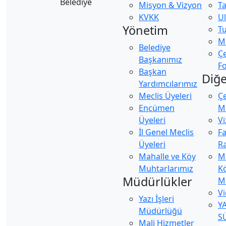
Misyon & Vizyon
Ta
KVKK
U
Yönetim
Tu
Ma
Belediye
Ç
Başkanımız
Fo
Başkan
Diğe
Yardımcılarımız
Meclis Üyeleri
Ç
Encümen
Mü
Üyeleri
Vi
İl Genel Meclis
Fa
Üyeleri
Ra
Mahalle ve Köy
M
Muhtarlarımız
K
Müdürlükler
M
Vi
Yazı İşleri
Y
Müdürlüğü
S
Mali Hizmetler