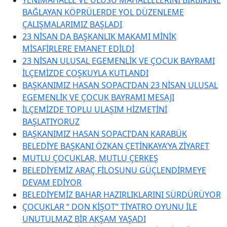
BAĞLAYAN KÖPRÜLERDE YOL DÜZENLEME
ÇALIŞMALARIMIZ BAŞLADI
23 NİSAN DA BAŞKANLIK MAKAMI MİNİK
MİSAFİRLERE EMANET EDİLDİ
23 NİSAN ULUSAL EGEMENLİK VE ÇOCUK BAYRAMI
İLÇEMİZDE COŞKUYLA KUTLANDI
BAŞKANIMIZ HASAN SOPACI’DAN 23 NİSAN ULUSAL
EGEMENLİK VE ÇOCUK BAYRAMI MESAJI
İLÇEMİZDE TOPLU ULAŞIM HİZMETİNİ
BAŞLATIYORUZ
BAŞKANIMIZ HASAN SOPACI’DAN KARABÜK
BELEDİYE BAŞKANI ÖZKAN ÇETİNKAYA’YA ZİYARET
MUTLU ÇOCUKLAR, MUTLU ÇERKEŞ
BELEDİYEMİZ ARAÇ FİLOSUNU GÜÇLENDİRMEYE
DEVAM EDİYOR
BELEDİYEMİZ BAHAR HAZIRLIKLARINI SÜRDÜRÜYOR
ÇOCUKLAR “ DON KİŞOT” TİYATRO OYUNU İLE
UNUTULMAZ BİR AKŞAM YAŞADI