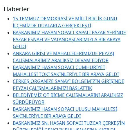
Haberler
15 TEMMUZ DEMOKRASİ VE MİLLİ BİRLİK GÜNÜ
İLÇEMİZDE DUALARLA GERÇEKLEŞTİ
BAŞKANIMIZ HASAN SOPACI KAPALI PAZAR YERİNDE
PAZAR ESNAFI VE VATANDAŞLARIMIZLA BİR ARAYA
GELDİ
ANKARA GİRİŞİ VE MAHALLELERİMİZDE PEYZAJ
ÇALIŞMALARIMIZ ARALIKSIZ DEVAM EDİYOR
BAŞKANIMIZ HASAN SOPACI CUMHURİYET
MAHALLESİ TOKİ SAKİNLERİYLE BİR ARAYA GELDİ
ÇERKEŞ ORGANİZE SANAYİ BÖLGEMİZİN GİRİŞİNDE
PEYZAJ ÇALIŞMALARIMIZI BAŞLATTIK
BELEDİYEMİZ OT BİÇME ÇALIŞMALARINI ARALIKSIZ
SÜRDÜRÜYOR
BAŞKANIMIZ HASAN SOPACI ULUSU MAHALLESİ
SAKİNLERİYLE BİR ARAYA GELDİ
BAŞKANIMIZ SN. HASAN SOPACI TUZCAR ÇERKEŞ’İN
DÜZENLEDİĞİ GENÇLİK BULUŞMASINA KATILDI