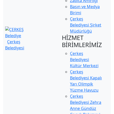
Zabıta Amirliği
Basın ve Medya
Birimi
Çerkeş
Belediyesi Şirket
Müdürlüğü
HİZMET
Çerkeş
BİRİMLERİMİZ
Belediyesi
Çerkeş
Belediyesi
Kültür Merkezi
Çerkeş
Belediyesi Kapalı
Yarı Olimpik
Yüzme Havuzu
Çerkeş
Belediyesi Zehra
Anne Gündüz