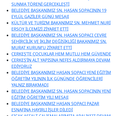
SUNMA TÖRENİ GERÇEKLEŞTİ
BELEDİYE BAŞKANIMIZ SN. HASAN SOPACININ 19
EYLÜL GAZİLER GÜNÜ MESAJI
KÜLTÜR VE TURİZM BAKANIMIZ SN. MEHMET NURİ
ERSOY İLÇEMİZİ ZİYARET ETTİ
BELEDİYE BAŞKANIMIZ SN. HASAN SOPACI ÇEVRE
ŞEHİRCİLİK VE İKLİM DEĞİŞİKLİĞİ BAKANIMIZ SN.
MURAT KURUM’U ZİYARET ETTİ
ÇERKEŞ’TE ÇOCUKLAR HEM MUTLU HEM GÜVENDE
ÇERKEŞ’İN ALT YAPISINA NEFES ALDIRMAYA DEVAM
EDİYORUZ
BELEDİYE BAŞKANIMIZ HASAN SOPACI YENİ EĞİTİM
ÖĞRETİM YILININ İLK GÜNÜNDE ÖĞRENCİLERİ
YALNIZ BIRAKMADI
BELEDİYE BAŞKANIMIZ SN. HASAN SOPACININ YENİ
EĞİTİM ÖĞRETİM YILI MESAJI
BELEDİYE BAŞKANIMIZ HASAN SOPACI PAZAR
ESNAFINA HAYIRLI İŞLER DİLEDİ
SICAK ASFALT ÇALIŞMALARIMIZA ARALIKSIZ DEVAM