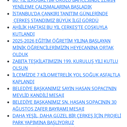
YENİLEME ÇALIŞMALARINA BAŞLADIK
İSTANBUL’DA ÇANKIRI TANITIM GÜNLERİNDE
ÇERKEŞ STANDIMIZ BÜYÜK İLGİ GÖRDÜ
AHİLİK HAFTASI BU YIL ÇERKEŞ’TE COŞKUYLA
KUTLANDI
2025-2026 EĞİTİM ÖĞRETİM YILINA BAŞLAYAN
MİNİK ÖĞRENCİLERİMİZİN HEYECANINA ORTAK
OLDUK
ZABITA TEŞKİLATIMIZIN 199. KURULUŞ YILI KUTLU
OLSUN
İLÇEMİZDE 7 KİLOMETRELİK YOL SOĞUK ASFALTLA
KAPLANDI
BELEDİYE BAŞKANIMIZ SAYIN HASAN SOPACI’NIN
MEVLİD KANDİLİ MESAJI
BELEDİYE BAŞKANIMIZ SN. HASAN SOPACININ 30
AĞUSTOS ZAFER BAYRAMI MESAJI
DAHA YEŞİL, DAHA GÜZEL BİR ÇERKEŞ İÇİN PROJELİ
PARK YAPIMINA BAŞLIYORUZ