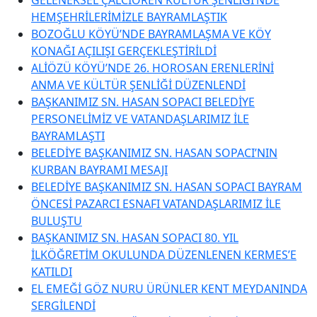
HEMŞEHRİLERİMİZLE BAYRAMLAŞTIK
BOZOĞLU KÖYÜ’NDE BAYRAMLAŞMA VE KÖY
KONAĞI AÇILIŞI GERÇEKLEŞTİRİLDİ
ALİÖZÜ KÖYÜ’NDE 26. HOROSAN ERENLERİNİ
ANMA VE KÜLTÜR ŞENLİĞİ DÜZENLENDİ
BAŞKANIMIZ SN. HASAN SOPACI BELEDİYE
PERSONELİMİZ VE VATANDAŞLARIMIZ İLE
BAYRAMLAŞTI
BELEDİYE BAŞKANIMIZ SN. HASAN SOPACI’NIN
KURBAN BAYRAMI MESAJI
BELEDİYE BAŞKANIMIZ SN. HASAN SOPACI BAYRAM
ÖNCESİ PAZARCI ESNAFI VATANDAŞLARIMIZ İLE
BULUŞTU
BAŞKANIMIZ SN. HASAN SOPACI 80. YIL
İLKÖĞRETİM OKULUNDA DÜZENLENEN KERMES’E
KATILDI
EL EMEĞİ GÖZ NURU ÜRÜNLER KENT MEYDANINDA
SERGİLENDİ