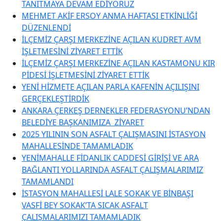
TANITMAYA DEVAM EDİYORUZ
MEHMET AKİF ERSOY ANMA HAFTASI ETKİNLİĞİ
DÜZENLENDİ
İLÇEMİZ ÇARŞI MERKEZİNE AÇILAN KUDRET AVM
İŞLETMESİNİ ZİYARET ETTİK
İLÇEMİZ ÇARŞI MERKEZİNE AÇILAN KASTAMONU KIR
PİDESİ İŞLETMESİNİ ZİYARET ETTİK
YENİ HİZMETE AÇILAN PARLA KAFENİN AÇILIŞINI
GERÇEKLEŞTİRDİK
ANKARA ÇERKEŞ DERNEKLER FEDERASYONU’NDAN
BELEDİYE BAŞKANIMIZA ZİYARET
2025 YILININ SON ASFALT ÇALIŞMASINI İSTASYON
MAHALLESİNDE TAMAMLADIK
YENİMAHALLE FİDANLIK CADDESİ GİRİŞİ VE ARA
BAĞLANTI YOLLARINDA ASFALT ÇALIŞMALARIMIZ
TAMAMLANDI
İSTASYON MAHALLESİ LALE SOKAK VE BİNBAŞI
VASFİ BEY SOKAK’TA SICAK ASFALT
ÇALIŞMALARIMIZI TAMAMLADIK