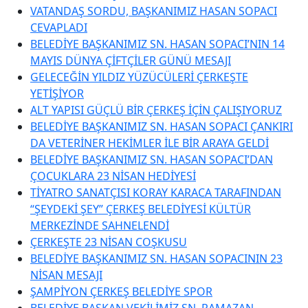
VATANDAŞ SORDU, BAŞKANIMIZ HASAN SOPACI
CEVAPLADI
BELEDİYE BAŞKANIMIZ SN. HASAN SOPACI’NIN 14
MAYIS DÜNYA ÇİFTÇİLER GÜNÜ MESAJI
GELECEĞİN YILDIZ YÜZÜCÜLERİ ÇERKEŞTE
YETİŞİYOR
ALT YAPISI GÜÇLÜ BİR ÇERKEŞ İÇİN ÇALIŞIYORUZ
BELEDİYE BAŞKANIMIZ SN. HASAN SOPACI ÇANKIRI
DA VETERİNER HEKİMLER İLE BİR ARAYA GELDİ
BELEDİYE BAŞKANIMIZ SN. HASAN SOPACI’DAN
ÇOCUKLARA 23 NİSAN HEDİYESİ
TİYATRO SANATÇISI KORAY KARACA TARAFINDAN
“ŞEYDEKİ ŞEY” ÇERKEŞ BELEDİYESİ KÜLTÜR
MERKEZİNDE SAHNELENDİ
ÇERKEŞTE 23 NİSAN COŞKUSU
BELEDİYE BAŞKANIMIZ SN. HASAN SOPACININ 23
NİSAN MESAJI
ŞAMPİYON ÇERKEŞ BELEDİYE SPOR
BELEDİYE BAŞKAN VEKİLİMİZ SN. RAMAZAN