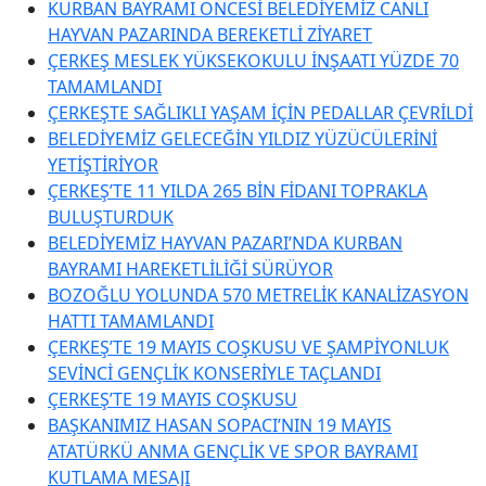
KURBAN BAYRAMI ÖNCESİ BELEDİYEMİZ CANLI
HAYVAN PAZARINDA BEREKETLİ ZİYARET
ÇERKEŞ MESLEK YÜKSEKOKULU İNŞAATI YÜZDE 70
TAMAMLANDI
ÇERKEŞTE SAĞLIKLI YAŞAM İÇİN PEDALLAR ÇEVRİLDİ
BELEDİYEMİZ GELECEĞİN YILDIZ YÜZÜCÜLERİNİ
YETİŞTİRİYOR
ÇERKEŞ’TE 11 YILDA 265 BİN FİDANI TOPRAKLA
BULUŞTURDUK
BELEDİYEMİZ HAYVAN PAZARI’NDA KURBAN
BAYRAMI HAREKETLİLİĞİ SÜRÜYOR
BOZOĞLU YOLUNDA 570 METRELİK KANALİZASYON
HATTI TAMAMLANDI
ÇERKEŞ’TE 19 MAYIS COŞKUSU VE ŞAMPİYONLUK
SEVİNCİ GENÇLİK KONSERİYLE TAÇLANDI
ÇERKEŞ’TE 19 MAYIS COŞKUSU
BAŞKANIMIZ HASAN SOPACI’NIN 19 MAYIS
ATATÜRKÜ ANMA GENÇLİK VE SPOR BAYRAMI
KUTLAMA MESAJI