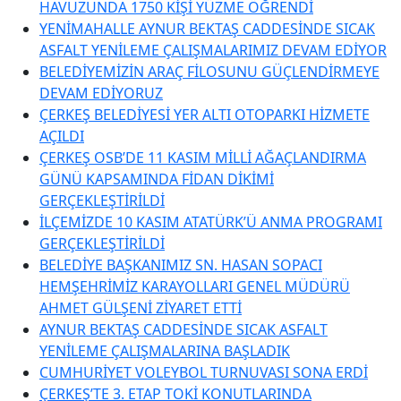
HAVUZUNDA 1750 KİŞİ YÜZME ÖĞRENDİ
YENİMAHALLE AYNUR BEKTAŞ CADDESİNDE SICAK
ASFALT YENİLEME ÇALIŞMALARIMIZ DEVAM EDİYOR
BELEDİYEMİZİN ARAÇ FİLOSUNU GÜÇLENDİRMEYE
DEVAM EDİYORUZ
ÇERKEŞ BELEDİYESİ YER ALTI OTOPARKI HİZMETE
AÇILDI
ÇERKEŞ OSB’DE 11 KASIM MİLLİ AĞAÇLANDIRMA
GÜNÜ KAPSAMINDA FİDAN DİKİMİ
GERÇEKLEŞTİRİLDİ
İLÇEMİZDE 10 KASIM ATATÜRK’Ü ANMA PROGRAMI
GERÇEKLEŞTİRİLDİ
BELEDİYE BAŞKANIMIZ SN. HASAN SOPACI
HEMŞEHRİMİZ KARAYOLLARI GENEL MÜDÜRÜ
AHMET GÜLŞENİ ZİYARET ETTİ
AYNUR BEKTAŞ CADDESİNDE SICAK ASFALT
YENİLEME ÇALIŞMALARINA BAŞLADIK
CUMHURİYET VOLEYBOL TURNUVASI SONA ERDİ
ÇERKEŞ’TE 3. ETAP TOKİ KONUTLARINDA