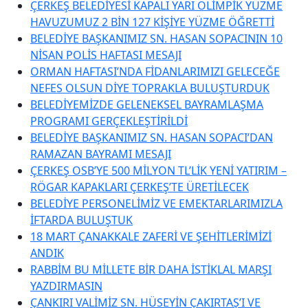
ÇERKEŞ BELEDİYESİ KAPALI YARI OLİMPİK YÜZME
HAVUZUMUZ 2 BİN 127 KİŞİYE YÜZME ÖĞRETTİ
BELEDİYE BAŞKANIMIZ SN. HASAN SOPACININ 10
NİSAN POLİS HAFTASI MESAJI
ORMAN HAFTASI’NDA FİDANLARIMIZI GELECEĞE
NEFES OLSUN DİYE TOPRAKLA BULUŞTURDUK
BELEDİYEMİZDE GELENEKSEL BAYRAMLAŞMA
PROGRAMI GERÇEKLEŞTİRİLDİ
BELEDİYE BAŞKANIMIZ SN. HASAN SOPACI’DAN
RAMAZAN BAYRAMI MESAJI
ÇERKEŞ OSB’YE 500 MİLYON TL’LİK YENİ YATIRIM –
RÖGAR KAPAKLARI ÇERKEŞ’TE ÜRETİLECEK
BELEDİYE PERSONELİMİZ VE EMEKTARLARIMIZLA
İFTARDA BULUŞTUK
18 MART ÇANAKKALE ZAFERİ VE ŞEHİTLERİMİZİ
ANDIK
RABBİM BU MİLLETE BİR DAHA İSTİKLAL MARŞI
YAZDIRMASIN
ÇANKIRI VALİMİZ SN. HÜSEYİN ÇAKIRTAŞ’I VE