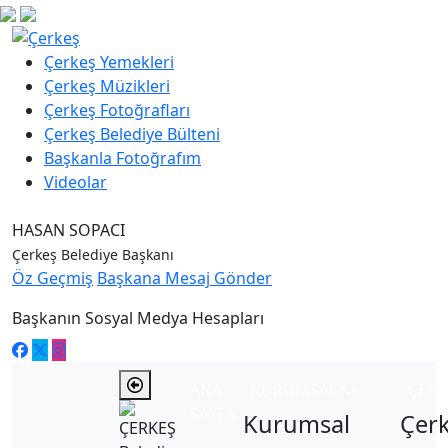
Çerkeş Yemekleri
Çerkeş Müzikleri
Çerkeş Fotoğrafları
Çerkeş Belediye Bülteni
Başkanla Fotoğrafım
Videolar
HASAN SOPACI
Çerkeş Belediye Başkanı
Öz Geçmiş
Başkana Mesaj Gönder
Başkanın Sosyal Medya Hesapları
ANA
KURUMSAL
ÇER
SAYFA
Kurumsal
Çer