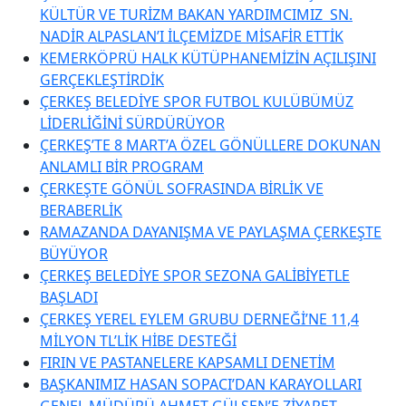
KÜLTÜR VE TURİZM BAKAN YARDIMCIMIZ SN.
NADİR ALPASLAN’I İLÇEMİZDE MİSAFİR ETTİK
KEMERKÖPRÜ HALK KÜTÜPHANEMİZİN AÇILIŞINI
GERÇEKLEŞTİRDİK
ÇERKEŞ BELEDİYE SPOR FUTBOL KULÜBÜMÜZ
LİDERLİĞİNİ SÜRDÜRÜYOR
ÇERKEŞ’TE 8 MART’A ÖZEL GÖNÜLLERE DOKUNAN
ANLAMLI BİR PROGRAM
ÇERKEŞTE GÖNÜL SOFRASINDA BİRLİK VE
BERABERLİK
RAMAZANDA DAYANIŞMA VE PAYLAŞMA ÇERKEŞTE
BÜYÜYOR
ÇERKEŞ BELEDİYE SPOR SEZONA GALİBİYETLE
BAŞLADI
ÇERKEŞ YEREL EYLEM GRUBU DERNEĞİ’NE 11,4
MİLYON TL’LİK HİBE DESTEĞİ
FIRIN VE PASTANELERE KAPSAMLI DENETİM
BAŞKANIMIZ HASAN SOPACI’DAN KARAYOLLARI
GENEL MÜDÜRÜ AHMET GÜLŞEN’E ZİYARET