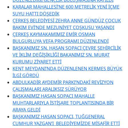
KARALAR MAHALLESİ’NE 600 METRELİK YENİ İÇME
SUYU HATTI DÖŞEDİK
ÇERKEŞ BELEDİYESİ ZEHRA ANNE GÜNDÜZ ÇOCUK
BAKIM EVİ’NDE MEZUNİYET COŞKUSU YAŞANDI
ÇERKEŞ KAYMAKAMIMIZ EMİR OSMAN
BULGURLUYA VEFA PROGRAMI DÜZENLENDİ
BAŞKANIMIZ SN. HASAN SOPACI ÇEVRE ŞEHİRCİLİK
VE İKLİM DEĞİŞİKLİĞİ BAKANIMIZ SN. MURAT
KURUMU ZİYARET ETTİ
KENT MEYDANI’NDA DÜZENLENEN KERMES BÜYÜK
İLGİ GÖRDÜ
ABDULKADİR AYDEMİR PARKI’NDAKİ REVİZYON
ÇALIŞMALARI ARALIKSIZ SÜRÜYOR
BAŞKANIMIZ HASAN SOPACI MAHALLE
MUHTARLARIYLA İSTİŞARE TOPLANTISINDA BİR
ARAYA GELDİ
BAŞKANIMIZ HASAN SOPACI, TUĞGENERAL
CUMHUR YAZGAN’I BELEDİYEMİZDE MİSAFİR ETTİ