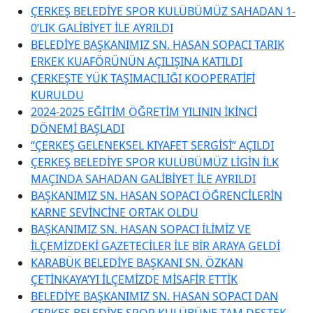
ÇERKEŞ BELEDİYE SPOR KULÜBÜMÜZ SAHADAN 1-
0’LIK GALİBİYET İLE AYRILDI
BELEDİYE BAŞKANIMIZ SN. HASAN SOPACI TARIK
ERKEK KUAFÖRÜNÜN AÇILIŞINA KATILDI
ÇERKEŞTE YÜK TAŞIMACILIĞI KOOPERATİFİ
KURULDU
2024-2025 EĞİTİM ÖĞRETİM YILININ İKİNCİ
DÖNEMİ BAŞLADI
“ÇERKEŞ GELENEKSEL KIYAFET SERGİSİ” AÇILDI
ÇERKEŞ BELEDİYE SPOR KULÜBÜMÜZ LİGİN İLK
MAÇINDA SAHADAN GALİBİYET İLE AYRILDI
BAŞKANIMIZ SN. HASAN SOPACI ÖĞRENCİLERİN
KARNE SEVİNCİNE ORTAK OLDU
BAŞKANIMIZ SN. HASAN SOPACI İLİMİZ VE
İLÇEMİZDEKİ GAZETECİLER İLE BİR ARAYA GELDİ
KARABÜK BELEDİYE BAŞKANI SN. ÖZKAN
ÇETİNKAYA’YI İLÇEMİZDE MİSAFİR ETTİK
BELEDİYE BAŞKANIMIZ SN. HASAN SOPACI DAN
ÇERKEŞ BELEDİYE SPOR KULÜBÜNE TAM DESTEK