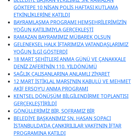
GÖKTEPE 10 NİSAN POLİS HAFTASI KUTLAMA
ETKİNLİKLERİNE KATILDI
BAYRAMLAŞMA PROGRAMI HEMŞEHRİLERİMİZİN
YOĞUN KATILIMIYLA GERÇEKLEŞTİ
RAMAZAN BAYRAMIMIZ MÜBAREK OLSUN
GELENEKSEL HALK İFTARIMIZA VATANDAŞLARIMIZ
YOĞUN İLGİ GÖSTERDİ
18 MART ŞEHİTLERİ ANMA GÜNÜ VE ÇANAKKALE
DENİZ ZAFERİ’NİN 110. YILDÖNÜMÜ
SAĞLIK ÇALIŞANLARINA ANLAMLI ZİYARET
12 MART İSTİKLAL MARŞI’NIN KABULÜ VE MEHMET
AKİF ERSOY’U ANMA PROGRAMI
KENTSEL DÖNÜŞÜM BİLGİLENDİRME TOPLANTISI
GERÇEKLEŞTİRİLDİ
GÖNÜLLERİMİZ BİR, SOFRAMIZ BİR
BELEDİYE BAŞKANIMIZ SN. HASAN SOPACI
İSTANBULDA’DA ÇANKIRILILAR VAKFI’NIN İFTAR
PROGRAMINA KATILDI