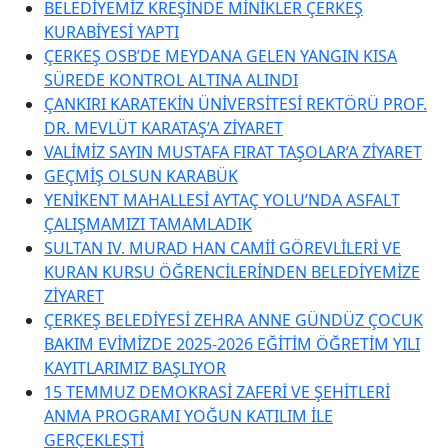
BELEDİYEMİZ KREŞİNDE MİNİKLER ÇERKEŞ
KURABİYESİ YAPTI
ÇERKEŞ OSB’DE MEYDANA GELEN YANGIN KISA
SÜREDE KONTROL ALTINA ALINDI
ÇANKIRI KARATEKİN ÜNİVERSİTESİ REKTÖRÜ PROF.
DR. MEVLÜT KARATAŞ’A ZİYARET
VALİMİZ SAYIN MUSTAFA FIRAT TAŞOLAR’A ZİYARET
GEÇMİŞ OLSUN KARABÜK
YENİKENT MAHALLESİ AYTAÇ YOLU’NDA ASFALT
ÇALIŞMAMIZI TAMAMLADIK
SULTAN IV. MURAD HAN CAMİİ GÖREVLİLERİ VE
KURAN KURSU ÖĞRENCİLERİNDEN BELEDİYEMİZE
ZİYARET
ÇERKEŞ BELEDİYESİ ZEHRA ANNE GÜNDÜZ ÇOCUK
BAKIM EVİMİZDE 2025-2026 EĞİTİM ÖĞRETİM YILI
KAYITLARIMIZ BAŞLIYOR
15 TEMMUZ DEMOKRASİ ZAFERİ VE ŞEHİTLERİ
ANMA PROGRAMI YOĞUN KATILIM İLE
GERÇEKLEŞTİ