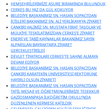
HEMŞEHRİLERİMİZE AŞURE İKRAMINDA BULUNDUK
ÇERKEŞ BU YAZ DA GÜL KOKUYOR
BELEDİYE BAŞKANIMIZ SN. HASAN SOPACI’DAN
İÇİŞLERİ BAKANIMIZ SN. ALİ YERLİKAYA’YA ZİYARET
ÇANKIRI VALİMİZ SN. MUSTAFA FIRAT TAŞOLAR VE
MÜLKİYE TEŞKİLATIMIZDAN ÇERKEŞ’E ZİYARET
ENERJİ VE TABİİ KAYNAKLAR BAKANIMIZ SAYIN
ALPARSLAN BAYRAKTAR’A ZİYARET
GERÇEKLEŞTİRİLDİ
DEVLET TİYATROLARI ÇERKEŞ’TE SAHNE ALMAYA
DEVAM EDİYOR
BELEDİYE BAŞKANIMIZ SN. HASAN SOPACI’DAN
ÇANKIRI KARATEKİN ÜNİVERSİTESİ REKTÖRÜNE
HAYIRLI OLSUN ZİYARETİ
BELEDİYE BAŞKANIMIZ SN. HASAN SOPACI’DAN
TATİL MESAJI VE ÖĞRETMENLERİMİZE TEŞEKKÜR
GAZİOSMANPAŞA İLKÖĞRETİM OKULU’NDA
DÜZENLENEN KERMESE KATILDIK
GELENEKSEL ÇALCIÖREN KÜLTÜR ŞENLİĞİ’NDE