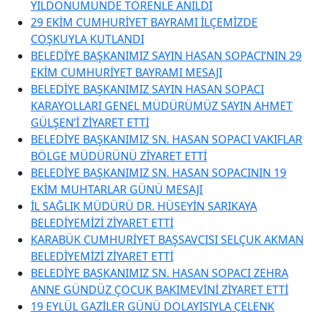
YILDÖNÜMÜNDE TÖRENLE ANILDI
29 EKİM CUMHURİYET BAYRAMI İLÇEMİZDE
COŞKUYLA KUTLANDI
BELEDİYE BAŞKANIMIZ SAYIN HASAN SOPACI’NIN 29
EKİM CUMHURİYET BAYRAMI MESAJI
BELEDİYE BAŞKANIMIZ SAYIN HASAN SOPACI
KARAYOLLARI GENEL MÜDÜRÜMÜZ SAYIN AHMET
GÜLŞEN’İ ZİYARET ETTİ
BELEDİYE BAŞKANIMIZ SN. HASAN SOPACI VAKIFLAR
BÖLGE MÜDÜRÜNÜ ZİYARET ETTİ
BELEDİYE BAŞKANIMIZ SN. HASAN SOPACININ 19
EKİM MUHTARLAR GÜNÜ MESAJI
İL SAĞLIK MÜDÜRÜ DR. HÜSEYİN SARIKAYA
BELEDİYEMİZİ ZİYARET ETTİ
KARABÜK CUMHURİYET BAŞSAVCISI SELÇUK AKMAN
BELEDİYEMİZİ ZİYARET ETTİ
BELEDİYE BAŞKANIMIZ SN. HASAN SOPACI ZEHRA
ANNE GÜNDÜZ ÇOCUK BAKIMEVİNİ ZİYARET ETTİ
19 EYLÜL GAZİLER GÜNÜ DOLAYISIYLA ÇELENK