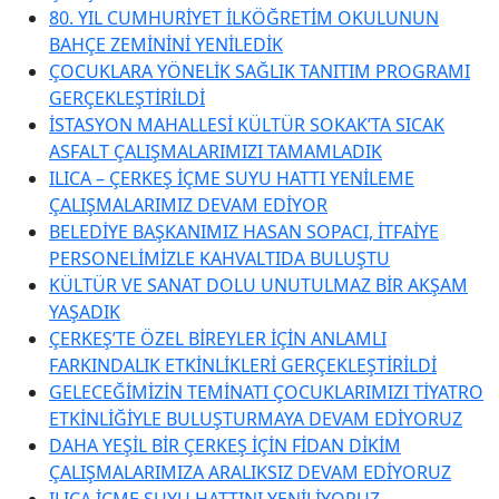
80. YIL CUMHURİYET İLKÖĞRETİM OKULUNUN
BAHÇE ZEMİNİNİ YENİLEDİK
ÇOCUKLARA YÖNELİK SAĞLIK TANITIM PROGRAMI
GERÇEKLEŞTİRİLDİ
İSTASYON MAHALLESİ KÜLTÜR SOKAK’TA SICAK
ASFALT ÇALIŞMALARIMIZI TAMAMLADIK
ILICA – ÇERKEŞ İÇME SUYU HATTI YENİLEME
ÇALIŞMALARIMIZ DEVAM EDİYOR
BELEDİYE BAŞKANIMIZ HASAN SOPACI, İTFAİYE
PERSONELİMİZLE KAHVALTIDA BULUŞTU
KÜLTÜR VE SANAT DOLU UNUTULMAZ BİR AKŞAM
YAŞADIK
ÇERKEŞ’TE ÖZEL BİREYLER İÇİN ANLAMLI
FARKINDALIK ETKİNLİKLERİ GERÇEKLEŞTİRİLDİ
GELECEĞİMİZİN TEMİNATI ÇOCUKLARIMIZI TİYATRO
ETKİNLİĞİYLE BULUŞTURMAYA DEVAM EDİYORUZ
DAHA YEŞİL BİR ÇERKEŞ İÇİN FİDAN DİKİM
ÇALIŞMALARIMIZA ARALIKSIZ DEVAM EDİYORUZ
ILICA İÇME SUYU HATTINI YENİLİYORUZ