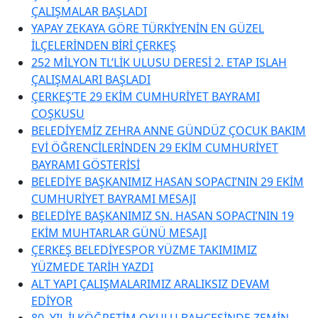
ÇALIŞMALAR BAŞLADI
YAPAY ZEKAYA GÖRE TÜRKİYENİN EN GÜZEL
İLÇELERİNDEN BİRİ ÇERKEŞ
252 MİLYON TL’LİK ULUSU DERESİ 2. ETAP ISLAH
ÇALIŞMALARI BAŞLADI
ÇERKEŞ’TE 29 EKİM CUMHURİYET BAYRAMI
COŞKUSU
BELEDİYEMİZ ZEHRA ANNE GÜNDÜZ ÇOCUK BAKIM
EVİ ÖĞRENCİLERİNDEN 29 EKİM CUMHURİYET
BAYRAMI GÖSTERİSİ
BELEDİYE BAŞKANIMIZ HASAN SOPACI’NIN 29 EKİM
CUMHURİYET BAYRAMI MESAJI
BELEDİYE BAŞKANIMIZ SN. HASAN SOPACI’NIN 19
EKİM MUHTARLAR GÜNÜ MESAJI
ÇERKEŞ BELEDİYESPOR YÜZME TAKIMIMIZ
YÜZMEDE TARİH YAZDI
ALT YAPI ÇALIŞMALARIMIZ ARALIKSIZ DEVAM
EDİYOR
80. YIL İLKÖĞRETİM OKULU BAHÇESİNDE ZEMİN