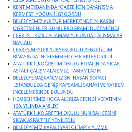
KENT MEYDANINDA “GAZZE İÇİN DAYANIŞMA
KERMESİ” YOĞUN İLGİ GÖRDÜ
BELEDİYEMİZ KÜLTÜR MERKEZİNDE 24 KASIM
ÖĞRETMENLER GÜNÜ PROGRAMI DÜZENLENDİ
ÇERKEŞ – KIZILCAHAMAM YOLUNDA ÇALIŞMALAR
BAŞLADI
ÇERKEŞ MESLEK YÜKSEKOKULU YENİ EĞİTİM
BİNASINDA İNCELEMELER GERÇEKLEŞTİRİLDİ
ATATÜRK İLKÖĞRETİM OKULU ETRAFINDA SICAK
ASFALT ÇALIŞMALARIMIZI TAMAMLADIK
BELEDİYE BAŞKANIMIZ SN. HASAN SOPACI
İSTANBUL’DA GENİŞ KAPSAMLI SANAYİ VE YATIRIM
İNCELEMESİNDE BULUNDU
HEMŞEHRİMİZ HOCA ALİ RIZA EFENDİ VEFATININ
100. YILINDA ANILDI
ATATÜRK İLKÖĞRETİM OKULU’NUN BAHÇESİNİ
SICAK ASFALT İLE YENİLEDİK
BELEDİYEMİZ KAPALI YARI OLİMPİK YÜZME