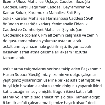
İlçemiz Ulusu Mahallesi Üçkuyu Caddesi, Bozoğlu
Caddesi, Karşı Değirmen Caddesi, Bayramören ve
Kantar Sokak, Karamuklu Mahallesi Sait Bey
Sokak,Karalar Mahallesi Harmanbaşı Caddesi ( SGK
önünden mezarlığa kadar) Yenimahalle Fidanlık
Caddesi ve Cumhuriyet Mahallesi Şeyhdoğan
Caddesinde toplam 6 km alt zemin çalışması ve zemin
dolgusu tamamlanan yolumuz astar atılarak
asfaltlanmaya hazır hale getirilmişti. Bugün sabah
başlayan asfalt atma çalışmaları akşam 18:30’da
tamamlandı.
Asfalt atma çalışmalarını yerinde takip eden Başkanımız
Hasan Sopacı “Geçtiğimiz yıl zemin ve dolgu çalışması
yaptığımız yollarımızın üzerine bir kat asfalt atmıştık ve
bu yıl için bozulan alanlara zemin dolgusu yaparak ikinci
katı atacağımızı söylemiştik. Bugün ikinci kat asfaltı
atarak yollarımızı sağlamlaştırmış olduk. Tamamladığız
6 km lik asfalt çalışmamız ilçemize hayırlı olsun” dedi.