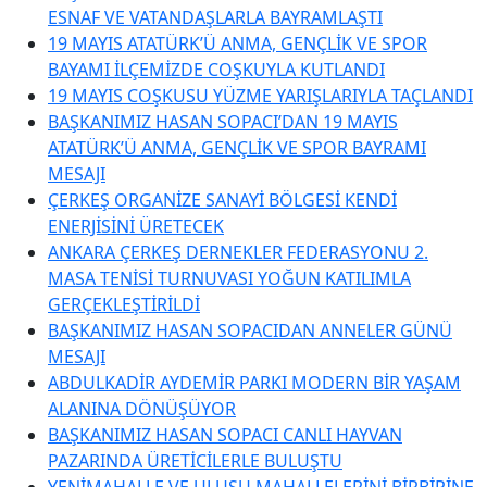
ESNAF VE VATANDAŞLARLA BAYRAMLAŞTI
19 MAYIS ATATÜRK’Ü ANMA, GENÇLİK VE SPOR
BAYAMI İLÇEMİZDE COŞKUYLA KUTLANDI
19 MAYIS COŞKUSU YÜZME YARIŞLARIYLA TAÇLANDI
BAŞKANIMIZ HASAN SOPACI’DAN 19 MAYIS
ATATÜRK’Ü ANMA, GENÇLİK VE SPOR BAYRAMI
MESAJI
ÇERKEŞ ORGANİZE SANAYİ BÖLGESİ KENDİ
ENERJİSİNİ ÜRETECEK
ANKARA ÇERKEŞ DERNEKLER FEDERASYONU 2.
MASA TENİSİ TURNUVASI YOĞUN KATILIMLA
GERÇEKLEŞTİRİLDİ
BAŞKANIMIZ HASAN SOPACIDAN ANNELER GÜNÜ
MESAJI
ABDULKADİR AYDEMİR PARKI MODERN BİR YAŞAM
ALANINA DÖNÜŞÜYOR
BAŞKANIMIZ HASAN SOPACI CANLI HAYVAN
PAZARINDA ÜRETİCİLERLE BULUŞTU
YENİMAHALLE VE ULUSU MAHALLELERİNİ BİRBİRİNE