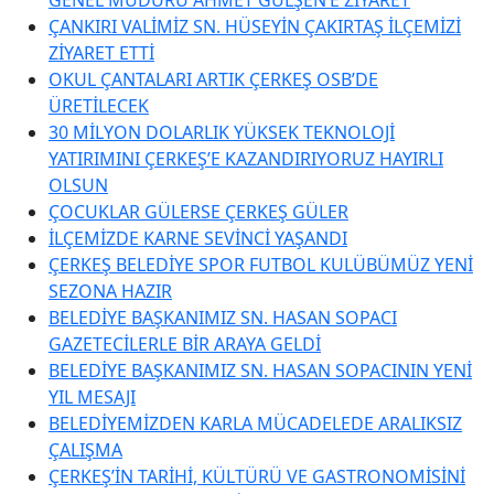
ÇANKIRI VALİMİZ SN. HÜSEYİN ÇAKIRTAŞ İLÇEMİZİ
ZİYARET ETTİ
OKUL ÇANTALARI ARTIK ÇERKEŞ OSB’DE
ÜRETİLECEK
30 MİLYON DOLARLIK YÜKSEK TEKNOLOJİ
YATIRIMINI ÇERKEŞ’E KAZANDIRIYORUZ HAYIRLI
OLSUN
ÇOCUKLAR GÜLERSE ÇERKEŞ GÜLER
İLÇEMİZDE KARNE SEVİNCİ YAŞANDI
ÇERKEŞ BELEDİYE SPOR FUTBOL KULÜBÜMÜZ YENİ
SEZONA HAZIR
BELEDİYE BAŞKANIMIZ SN. HASAN SOPACI
GAZETECİLERLE BİR ARAYA GELDİ
BELEDİYE BAŞKANIMIZ SN. HASAN SOPACININ YENİ
YIL MESAJI
BELEDİYEMİZDEN KARLA MÜCADELEDE ARALIKSIZ
ÇALIŞMA
ÇERKEŞ’İN TARİHİ, KÜLTÜRÜ VE GASTRONOMİSİNİ