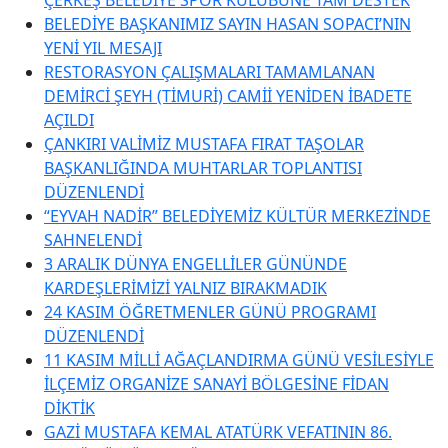
BELEDİYE BAŞKANIMIZ SAYIN HASAN SOPACI’NIN
YENİ YIL MESAJI
RESTORASYON ÇALIŞMALARI TAMAMLANAN
DEMİRCİ ŞEYH (TİMURİ) CAMİİ YENİDEN İBADETE
AÇILDI
ÇANKIRI VALİMİZ MUSTAFA FIRAT TAŞOLAR
BAŞKANLIĞINDA MUHTARLAR TOPLANTISI
DÜZENLENDİ
“EYVAH NADİR” BELEDİYEMİZ KÜLTÜR MERKEZİNDE
SAHNELENDİ
3 ARALIK DÜNYA ENGELLİLER GÜNÜNDE
KARDEŞLERİMİZİ YALNIZ BIRAKMADIK
24 KASIM ÖĞRETMENLER GÜNÜ PROGRAMI
DÜZENLENDİ
11 KASIM MİLLİ AĞAÇLANDIRMA GÜNÜ VESİLESİYLE
İLÇEMİZ ORGANİZE SANAYİ BÖLGESİNE FİDAN
DİKTİK
GAZİ MUSTAFA KEMAL ATATÜRK VEFATININ 86.