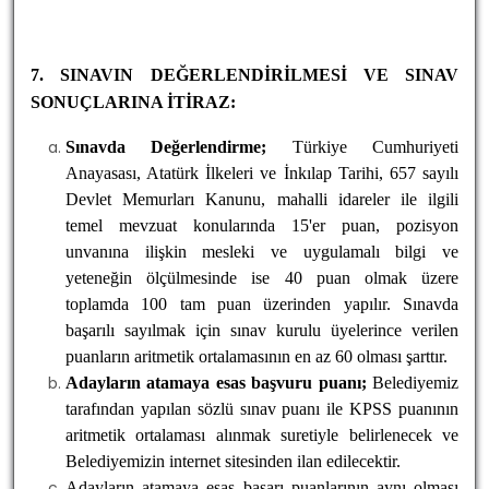
7. SINAVIN DEĞERLENDİRİLMESİ VE SINAV
SONUÇLARINA İTİRAZ:
Sınavda Değerlendirme;
Türkiye Cumhuriyeti
Anayasası, Atatürk İlkeleri ve İnkılap Tarihi, 657 sayılı
Devlet Memurları Kanunu, mahalli idareler ile ilgili
temel mevzuat konularında 15'er puan, pozisyon
unvanına ilişkin mesleki ve uygulamalı bilgi ve
yeteneğin ölçülmesinde ise 40 puan olmak üzere
toplamda 100 tam puan üzerinden yapılır. Sınavda
başarılı sayılmak için sınav kurulu üyelerince verilen
puanların aritmetik ortalamasının en az 60 olması şarttır.
Adayların atamaya esas başvuru puanı;
Belediyemiz
tarafından yapılan sözlü sınav puanı ile KPSS puanının
aritmetik ortalaması alınmak suretiyle belirlenecek ve
Belediyemizin internet sitesinden ilan edilecektir.
Adayların atamaya esas başarı puanlarının aynı olması