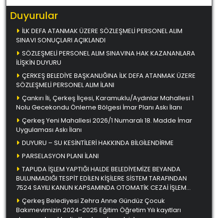
Duyurular
İLK DEFA ATANMAK ÜZERE SÖZLEŞMELİ PERSONEL ALIM
SINAVI SONUÇLARI AÇIKLANDI
SÖZLEŞMELİ PERSONEL ALIM SINAVINA HAK KAZANANLARA
İLİŞKİN DUYURU
ÇERKEŞ BELEDİYE BAŞKANLIĞINA İLK DEFA ATANMAK ÜZERE
SÖZLEŞMELİ PERSONEL ALIM İLANI
Çankırı İli, Çerkeş İlçesi, Karamuklu/Aydınlar Mahallesi 1
Nolu Gecekondu Önleme Bölgesi İmar Planı Askı İlanı
Çerkeş Yeni Mahallesi 2026/1 Numaralı 18. Madde İmar
Uygulaması Askı İlanı
DUYURU – SU KESİNTİLERİ HAKKINDA BİLGİLENDİRME
PARSELASYON PLANI İLANI
TAPUDA İŞLEM YAPTIĞI HALDE BELEDİYEMİZE BEYANDA
BULUNMADIĞI TESPİT EDİLEN KİŞİLERE SİSTEM TARAFINDAN
7524 SAYILI KANUN KAPSAMINDA OTOMATİK CEZAİ İŞLEM
UYGULANMAKTADIR. UYGULANAN BU CEZAİ İŞLEMİN ÜCRETİ
Çerkeş Belediyesi Zehra Anne Gündüz Çocuk
ARTIRILMIŞ OLUP YENİ DÜZENLEME 02/08/2024 TARİHİ
Bakımevimizin 2024-2025 Eğitim Öğretim Yılı kayıtları