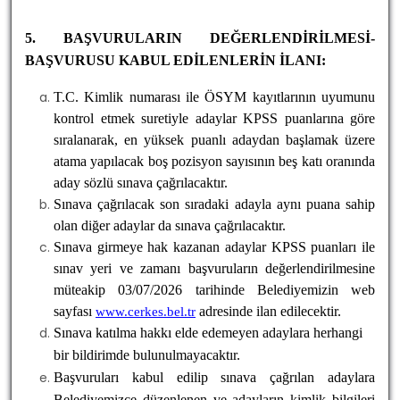
5. BAŞVURULARIN DEĞERLENDİRİLMESİ-
BAŞVURUSU KABUL EDİLENLERİN İLANI:
T.C. Kimlik numarası ile ÖSYM kayıtlarının uyumunu
kontrol etmek suretiyle adaylar KPSS puanlarına göre
sıralanarak, en yüksek puanlı adaydan başlamak üzere
atama yapılacak boş pozisyon sayısının beş katı oranında
aday sözlü sınava çağrılacaktır.
Sınava çağrılacak son sıradaki adayla aynı puana sahip
olan diğer adaylar da sınava çağrılacaktır.
Sınava girmeye hak kazanan adaylar KPSS puanları ile
sınav yeri ve zamanı başvuruların değerlendirilmesine
müteakip 03/07/2026 tarihinde Belediyemizin web
sayfası
adresinde ilan edilecektir.
www.cerkes.bel.tr
Sınava katılma hakkı elde edemeyen adaylara herhangi
bir bildirimde bulunulmayacaktır.
Başvuruları kabul edilip sınava çağrılan adaylara
Belediyemizce düzenlenen ve adayların kimlik bilgileri