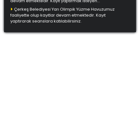
devam etmektedir. Kayıt yaptırmak isteyen
vatandaşlarımız kreşimize bizzat başvurmaları
Çerkeş Belediyesi Yarı Olimpik Yüzme Havuzumuz
gerekmektedir.
faaliyette olup kayıtlar devam etmektedir. Kayıt
yaptırarak seanslara katılabilirsiniz.