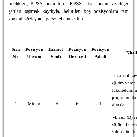
nitelikleri, KPSS puan türü, KPSS taban puanı ve diğer
şartları taşımak kaydıyla, belirtilen boş pozisyonlara tam
zamanlı sözleşmeli personel alınacaktır.
Sıra
Pozisyon
Hizmet
Pozisyon
Pozisyon
Niteli
No
Unvanı
Sınıfı
Derecesi
Adedi
-Lisans düze
eğitim veren
fakültelerin 
programında
1
Mimar
TH
6
1
olmak.
-En az (B) sı
sürücü belge
sahip olmak