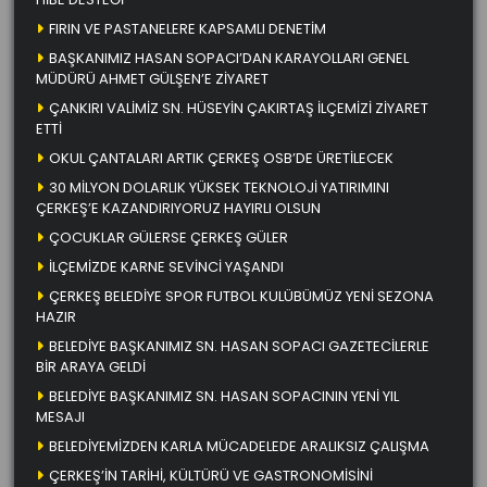
FIRIN VE PASTANELERE KAPSAMLI DENETİM
BAŞKANIMIZ HASAN SOPACI’DAN KARAYOLLARI GENEL
MÜDÜRÜ AHMET GÜLŞEN’E ZİYARET
ÇANKIRI VALİMİZ SN. HÜSEYİN ÇAKIRTAŞ İLÇEMİZİ ZİYARET
ETTİ
OKUL ÇANTALARI ARTIK ÇERKEŞ OSB’DE ÜRETİLECEK
30 MİLYON DOLARLIK YÜKSEK TEKNOLOJİ YATIRIMINI
ÇERKEŞ’E KAZANDIRIYORUZ HAYIRLI OLSUN
ÇOCUKLAR GÜLERSE ÇERKEŞ GÜLER
İLÇEMİZDE KARNE SEVİNCİ YAŞANDI
ÇERKEŞ BELEDİYE SPOR FUTBOL KULÜBÜMÜZ YENİ SEZONA
HAZIR
BELEDİYE BAŞKANIMIZ SN. HASAN SOPACI GAZETECİLERLE
BİR ARAYA GELDİ
BELEDİYE BAŞKANIMIZ SN. HASAN SOPACININ YENİ YIL
MESAJI
BELEDİYEMİZDEN KARLA MÜCADELEDE ARALIKSIZ ÇALIŞMA
ÇERKEŞ’İN TARİHİ, KÜLTÜRÜ VE GASTRONOMİSİNİ