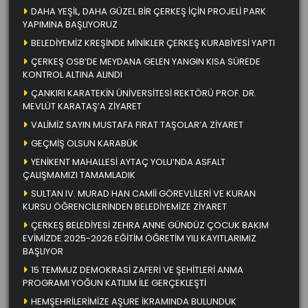
DAHA YEŞİL, DAHA GÜZEL BİR ÇERKEŞ İÇİN PROJELİ PARK
YAPIMINA BAŞLIYORUZ
BELEDİYEMİZ KREŞİNDE MİNİKLER ÇERKEŞ KURABİYESİ YAPTI
ÇERKEŞ OSB’DE MEYDANA GELEN YANGIN KISA SÜREDE
KONTROL ALTINA ALINDI
ÇANKIRI KARATEKİN ÜNİVERSİTESİ REKTÖRÜ PROF. DR.
MEVLÜT KARATAŞ’A ZİYARET
VALİMİZ SAYIN MUSTAFA FIRAT TAŞOLAR’A ZİYARET
GEÇMİŞ OLSUN KARABÜK
YENİKENT MAHALLESİ AYTAÇ YOLU’NDA ASFALT
ÇALIŞMAMIZI TAMAMLADIK
SULTAN IV. MURAD HAN CAMİİ GÖREVLİLERİ VE KURAN
KURSU ÖĞRENCİLERİNDEN BELEDİYEMİZE ZİYARET
ÇERKEŞ BELEDİYESİ ZEHRA ANNE GÜNDÜZ ÇOCUK BAKIM
EVİMİZDE 2025-2026 EĞİTİM ÖĞRETİM YILI KAYITLARIMIZ
BAŞLIYOR
15 TEMMUZ DEMOKRASİ ZAFERİ VE ŞEHİTLERİ ANMA
PROGRAMI YOĞUN KATILIM İLE GERÇEKLEŞTİ
HEMŞEHRİLERİMİZE AŞURE İKRAMINDA BULUNDUK