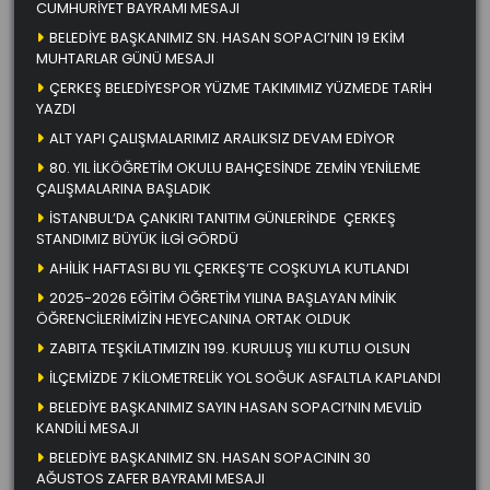
CUMHURİYET BAYRAMI MESAJI
BELEDİYE BAŞKANIMIZ SN. HASAN SOPACI’NIN 19 EKİM
MUHTARLAR GÜNÜ MESAJI
ÇERKEŞ BELEDİYESPOR YÜZME TAKIMIMIZ YÜZMEDE TARİH
YAZDI
ALT YAPI ÇALIŞMALARIMIZ ARALIKSIZ DEVAM EDİYOR
80. YIL İLKÖĞRETİM OKULU BAHÇESİNDE ZEMİN YENİLEME
ÇALIŞMALARINA BAŞLADIK
İSTANBUL’DA ÇANKIRI TANITIM GÜNLERİNDE ÇERKEŞ
STANDIMIZ BÜYÜK İLGİ GÖRDÜ
AHİLİK HAFTASI BU YIL ÇERKEŞ’TE COŞKUYLA KUTLANDI
2025-2026 EĞİTİM ÖĞRETİM YILINA BAŞLAYAN MİNİK
ÖĞRENCİLERİMİZİN HEYECANINA ORTAK OLDUK
ZABITA TEŞKİLATIMIZIN 199. KURULUŞ YILI KUTLU OLSUN
İLÇEMİZDE 7 KİLOMETRELİK YOL SOĞUK ASFALTLA KAPLANDI
BELEDİYE BAŞKANIMIZ SAYIN HASAN SOPACI’NIN MEVLİD
KANDİLİ MESAJI
BELEDİYE BAŞKANIMIZ SN. HASAN SOPACININ 30
AĞUSTOS ZAFER BAYRAMI MESAJI