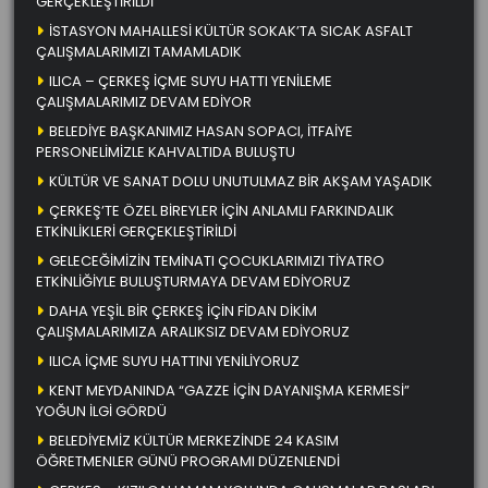
GERÇEKLEŞTİRİLDİ
İSTASYON MAHALLESİ KÜLTÜR SOKAK’TA SICAK ASFALT
ÇALIŞMALARIMIZI TAMAMLADIK
ILICA – ÇERKEŞ İÇME SUYU HATTI YENİLEME
ÇALIŞMALARIMIZ DEVAM EDİYOR
BELEDİYE BAŞKANIMIZ HASAN SOPACI, İTFAİYE
PERSONELİMİZLE KAHVALTIDA BULUŞTU
KÜLTÜR VE SANAT DOLU UNUTULMAZ BİR AKŞAM YAŞADIK
ÇERKEŞ’TE ÖZEL BİREYLER İÇİN ANLAMLI FARKINDALIK
ETKİNLİKLERİ GERÇEKLEŞTİRİLDİ
GELECEĞİMİZİN TEMİNATI ÇOCUKLARIMIZI TİYATRO
ETKİNLİĞİYLE BULUŞTURMAYA DEVAM EDİYORUZ
DAHA YEŞİL BİR ÇERKEŞ İÇİN FİDAN DİKİM
ÇALIŞMALARIMIZA ARALIKSIZ DEVAM EDİYORUZ
ILICA İÇME SUYU HATTINI YENİLİYORUZ
KENT MEYDANINDA “GAZZE İÇİN DAYANIŞMA KERMESİ”
YOĞUN İLGİ GÖRDÜ
BELEDİYEMİZ KÜLTÜR MERKEZİNDE 24 KASIM
ÖĞRETMENLER GÜNÜ PROGRAMI DÜZENLENDİ