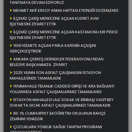
TANITMAYA DEVAM EDİYORUZ
MEHMET AKİF ERSOY ANMA HAFTASI ETKİNLİĞİ DÜZENLENDİ
İLÇEMİZ ÇARŞI MERKEZİNE AÇILAN KUDRET AVM
İŞLETMESİNİ ZİYARET ETTİK
İLÇEMİZ ÇARŞI MERKEZİNE AÇILAN KASTAMONU KIR PİDESİ
İŞLETMESİNİ ZİYARET ETTİK
YENİ HİZMETE AÇILAN PARLA KAFENİN AÇILIŞINI
GERÇEKLEŞTİRDİK
ANKARA ÇERKEŞ DERNEKLER FEDERASYONU’NDAN
BELEDİYE BAŞKANIMIZA ZİYARET
2025 YILININ SON ASFALT ÇALIŞMASINI İSTASYON
MAHALLESİNDE TAMAMLADIK
YENİMAHALLE FİDANLIK CADDESİ GİRİŞİ VE ARA BAĞLANTI
YOLLARINDA ASFALT ÇALIŞMALARIMIZ TAMAMLANDI
İSTASYON MAHALLESİ LALE SOKAK VE BİNBAŞI VASFİ BEY
SOKAK’TA SICAK ASFALT ÇALIŞMALARIMIZI TAMAMLADIK
80. YIL CUMHURİYET İLKÖĞRETİM OKULUNUN BAHÇE
ZEMİNİNİ YENİLEDİK
ÇOCUKLARA YÖNELİK SAĞLIK TANITIM PROGRAMI