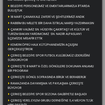
BELEDİYE PERSONELİMİZ VE EMEKTARLARIMIZLA İFTARDA
BULUŞTUK
18 MART ÇANAKKALE ZAFERİ VE ŞEHİTLERİMİZİ ANDIK
RABBİM BU MİLLETE BİR DAHA İSTİKLAL MARŞI YAZDIRMASIN
ÇANKIRI VALİMİZ SN. HÜSEYİN ÇAKIRTAŞ’I VE KÜLTÜR VE
TURİZM BAKAN YARDIMCIMIZ SN. NADİR ALPASLAN’I
İLÇEMİZDE MİSAFİR ETTİK
KEMERKÖPRÜ HALK KÜTÜPHANEMİZİN AÇILIŞINI
GERÇEKLEŞTİRDİK
ÇERKEŞ BELEDİYE SPOR FUTBOL KULÜBÜMÜZ LİDERLİĞİNİ
SÜRDÜRÜYOR
ÇERKEŞ’TE 8 MART’A ÖZEL GÖNÜLLERE DOKUNAN ANLAMLI
BİR PROGRAM
ÇERKEŞTE GÖNÜL SOFRASINDA BİRLİK VE BERABERLİK
RAMAZANDA DAYANIŞMA VE PAYLAŞMA ÇERKEŞTE
BÜYÜYOR
ÇERKEŞ BELEDİYE SPOR SEZONA GALİBİYETLE BAŞLADI
ÇERKEŞ YEREL EYLEM GRUBU DERNEĞİ’NE 11,4 MİLYON TL’LİK
HİBE DESTEĞİ