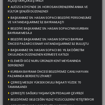
AÇILIŞI GERÇEKLEŞTİRİLDİ
ALİÖZÜ KÖYÜ’NDE 26. HOROSAN ERENLERİNİ ANMA VE
KÜLTÜR ŞENLİĞİ DÜZENLENDİ
BAŞKANIMIZ SN. HASAN SOPACI BELEDİYE PERSONELİMİZ
VE VATANDAŞLARIMIZ İLE BAYRAMLAŞTI
BELEDİYE BAŞKANIMIZ SN. HASAN SOPACI’NIN KURBAN
BAYRAMI MESAJI
BELEDİYE BAŞKANIMIZ SN. HASAN SOPACI BAYRAM
ÖNCESİ PAZARCI ESNAFI VATANDAŞLARIMIZ İLE BULUŞTU
BAŞKANIMIZ SN. HASAN SOPACI 80. YIL İLKÖĞRETİM
OKULUNDA DÜZENLENEN KERMES’E KATILDI
EL EMEĞİ GÖZ NURU ÜRÜNLER KENT MEYDANINDA
SERGİLENDİ
KURBAN BAYRAMI ÖNCESİ BELEDİYEMİZ CANLI HAYVAN
PAZARINDA BEREKETLİ ZİYARET
ÇERKEŞ MESLEK YÜKSEKOKULU İNŞAATI YÜZDE 70
TAMAMLANDI
ÇERKEŞTE SAĞLIKLI YAŞAM İÇİN PEDALLAR ÇEVRİLDİ
BELEDİYEMİZ GELECEĞİN YILDIZ YÜZÜCÜLERİNİ YETİŞTİRİYOR