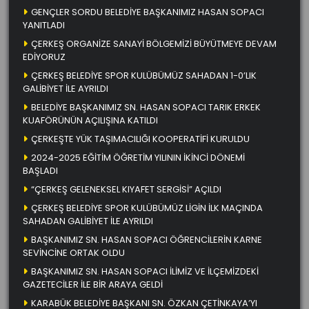
GENÇLER SORDU BELEDİYE BAŞKANIMIZ HASAN SOPACI
YANITLADI
ÇERKEŞ ORGANİZE SANAYİ BÖLGEMİZİ BÜYÜTMEYE DEVAM
EDİYORUZ
ÇERKEŞ BELEDİYE SPOR KULÜBÜMÜZ SAHADAN 1-0’LIK
GALİBİYET İLE AYRILDI
BELEDİYE BAŞKANIMIZ SN. HASAN SOPACI TARIK ERKEK
KUAFÖRÜNÜN AÇILIŞINA KATILDI
ÇERKEŞTE YÜK TAŞIMACILIĞI KOOPERATİFİ KURULDU
2024-2025 EĞİTİM ÖĞRETİM YILININ İKİNCİ DÖNEMİ
BAŞLADI
“ÇERKEŞ GELENEKSEL KIYAFET SERGİSİ” AÇILDI
ÇERKEŞ BELEDİYE SPOR KULÜBÜMÜZ LİGİN İLK MAÇINDA
SAHADAN GALİBİYET İLE AYRILDI
BAŞKANIMIZ SN. HASAN SOPACI ÖĞRENCİLERİN KARNE
SEVİNCİNE ORTAK OLDU
BAŞKANIMIZ SN. HASAN SOPACI İLİMİZ VE İLÇEMİZDEKİ
GAZETECİLER İLE BİR ARAYA GELDİ
KARABÜK BELEDİYE BAŞKANI SN. ÖZKAN ÇETİNKAYA’YI