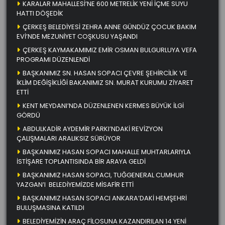
KARALAR MAHALLESİ’NE 600 METRELİK YENİ İÇME SUYU
HATTI DÖŞEDİK
ÇERKEŞ BELEDİYESİ ZEHRA ANNE GÜNDÜZ ÇOCUK BAKIM
EVİ’NDE MEZUNİYET COŞKUSU YAŞANDI
ÇERKEŞ KAYMAKAMIMIZ EMİR OSMAN BULGURLUYA VEFA
PROGRAMI DÜZENLENDİ
BAŞKANIMIZ SN. HASAN SOPACI ÇEVRE ŞEHİRCİLİK VE
İKLİM DEĞİŞİKLİĞİ BAKANIMIZ SN. MURAT KURUMU ZİYARET
ETTİ
KENT MEYDANI’NDA DÜZENLENEN KERMES BÜYÜK İLGİ
GÖRDÜ
ABDULKADİR AYDEMİR PARKI’NDAKİ REVİZYON
ÇALIŞMALARI ARALIKSIZ SÜRÜYOR
BAŞKANIMIZ HASAN SOPACI MAHALLE MUHTARLARIYLA
İSTİŞARE TOPLANTISINDA BİR ARAYA GELDİ
BAŞKANIMIZ HASAN SOPACI, TUĞGENERAL CUMHUR
YAZGAN’I BELEDİYEMİZDE MİSAFİR ETTİ
BAŞKANIMIZ HASAN SOPACI ANKARA’DAKİ HEMŞEHRİ
BULUŞMASINA KATILDI
BELEDİYEMİZİN ARAÇ FİLOSUNA KAZANDIRILAN 14 YENİ