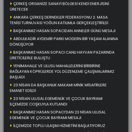
ÇERKEŞ ORGANİZE SANAYİ BÖLGESİ KENDİ ENERJİSİNİ
ÜRETECEK
ANKARA ÇERKEŞ DERNEKLER FEDERASYONU 2. MASA
TENİSİ TURNUVASI YOĞUN KATILIMLA GERÇEKLEŞTİRİLDİ
BAŞKANIMIZ HASAN SOPACIDAN ANNELER GÜNÜ MESAJI
ABDULKADİR AYDEMİR PARKI MODERN BİR YAŞAM ALANINA
DÖNÜŞÜYOR
BAŞKANIMIZ HASAN SOPACI CANLI HAYVAN PAZARINDA
ÜRETİCİLERLE BULUŞTU
YENİMAHALLE VE ULUSU MAHALLELERİNİ BİRBİRİNE
BAĞLAYAN KÖPRÜLERDE YOL DÜZENLEME ÇALIŞMALARIMIZ
BAŞLADI
23 NİSAN DA BAŞKANLIK MAKAMI MİNİK MİSAFİRLERE
EMANET EDİLDİ
23 NİSAN ULUSAL EGEMENLİK VE ÇOCUK BAYRAMI
İLÇEMİZDE COŞKUYLA KUTLANDI
BAŞKANIMIZ HASAN SOPACI’DAN 23 NİSAN ULUSAL
EGEMENLİK VE ÇOCUK BAYRAMI MESAJI
İLÇEMİZDE TOPLU ULAŞIM HİZMETİNİ BAŞLATIYORUZ