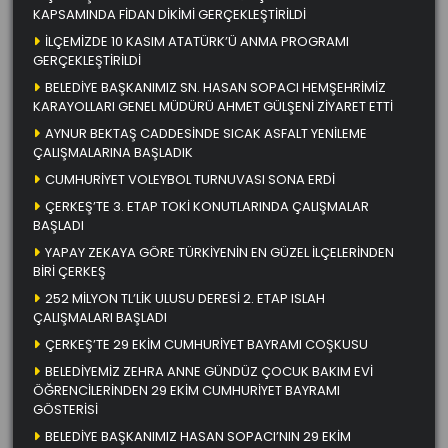
KAPSAMINDA FİDAN DİKİMİ GERÇEKLEŞTİRİLDİ
İLÇEMİZDE 10 KASIM ATATÜRK’Ü ANMA PROGRAMI
GERÇEKLEŞTİRİLDİ
BELEDİYE BAŞKANIMIZ SN. HASAN SOPACI HEMŞEHRİMİZ
KARAYOLLARI GENEL MÜDÜRÜ AHMET GÜLŞENİ ZİYARET ETTİ
AYNUR BEKTAŞ CADDESİNDE SICAK ASFALT YENİLEME
ÇALIŞMALARINA BAŞLADIK
CUMHURİYET VOLEYBOL TURNUVASI SONA ERDİ
ÇERKEŞ’TE 3. ETAP TOKİ KONUTLARINDA ÇALIŞMALAR
BAŞLADI
YAPAY ZEKAYA GÖRE TÜRKİYENİN EN GÜZEL İLÇELERİNDEN
BİRİ ÇERKEŞ
252 MİLYON TL’LİK ULUSU DERESİ 2. ETAP ISLAH
ÇALIŞMALARI BAŞLADI
ÇERKEŞ’TE 29 EKİM CUMHURİYET BAYRAMI COŞKUSU
BELEDİYEMİZ ZEHRA ANNE GÜNDÜZ ÇOCUK BAKIM EVİ
ÖĞRENCİLERİNDEN 29 EKİM CUMHURİYET BAYRAMI
GÖSTERİSİ
BELEDİYE BAŞKANIMIZ HASAN SOPACI’NIN 29 EKİM