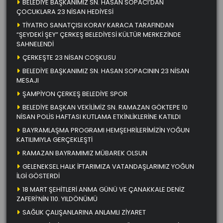
BELEDİYE BAŞKANIMIZ SN. HASAN SOPACI’DAN
ÇOCUKLARA 23 NİSAN HEDİYESİ
TİYATRO SANATÇISI KORAY KARACA TARAFINDAN
“ŞEYDEKİ ŞEY” ÇERKEŞ BELEDİYESİ KÜLTÜR MERKEZİNDE
SAHNELENDİ
ÇERKEŞTE 23 NİSAN COŞKUSU
BELEDİYE BAŞKANIMIZ SN. HASAN SOPACININ 23 NİSAN
MESAJI
ŞAMPİYON ÇERKEŞ BELEDİYE SPOR
BELEDİYE BAŞKAN VEKİLİMİZ SN. RAMAZAN GÖKTEPE 10
NİSAN POLİS HAFTASI KUTLAMA ETKİNLİKLERİNE KATILDI
BAYRAMLAŞMA PROGRAMI HEMŞEHRİLERİMİZİN YOĞUN
KATILIMIYLA GERÇEKLEŞTİ
RAMAZAN BAYRAMIMIZ MÜBAREK OLSUN
GELENEKSEL HALK İFTARIMIZA VATANDAŞLARIMIZ YOĞUN
İLGİ GÖSTERDİ
18 MART ŞEHİTLERİ ANMA GÜNÜ VE ÇANAKKALE DENİZ
ZAFERİ’NİN 110. YILDÖNÜMÜ
SAĞLIK ÇALIŞANLARINA ANLAMLI ZİYARET