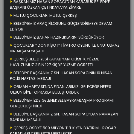
BAŞKANIMIZ HASAN SOPACI’DAN KARABÜK BELEDİYE
BAŞKANI ÖZKAN ÇETİNKAYA’YA ZİYARET
MUTLU ÇOCUKLAR, MUTLU ÇERKEŞ
BELEDİYEMİZ ARAÇ FİLOSUNU GÜÇLENDİRMEYE DEVAM
EDİYOR
BELEDİYEMİZ BAHAR HAZIRLIKLARINI SÜRDÜRÜYOR
ÇOCUKLAR “ DON KİŞOT” TİYATRO OYUNU İLE UNUTULMAZ
BİR AKŞAM YAŞADI
ÇERKEŞ BELEDİYESİ KAPALI YARI OLİMPİK YÜZME
HAVUZUMUZ 2 BİN 127 KİŞİYE YÜZME ÖĞRETTİ
BELEDİYE BAŞKANIMIZ SN. HASAN SOPACININ 10 NİSAN
POLİS HAFTASI MESAJI
ORMAN HAFTASI’NDA FİDANLARIMIZI GELECEĞE NEFES
OLSUN DİYE TOPRAKLA BULUŞTURDUK
BELEDİYEMİZDE GELENEKSEL BAYRAMLAŞMA PROGRAMI
GERÇEKLEŞTİRİLDİ
BELEDİYE BAŞKANIMIZ SN. HASAN SOPACI’DAN RAMAZAN
BAYRAMI MESAJI
ÇERKEŞ OSB’YE 500 MİLYON TL’LİK YENİ YATIRIM –RÖGAR
KAPAKLARI ÇERKEŞ’TE ÜRETİLECEK