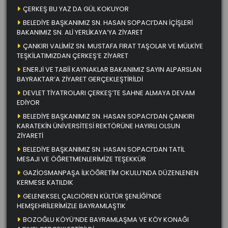
ÇERKEŞ BU YAZ DA GÜL KOKUYOR
BELEDİYE BAŞKANIMIZ SN. HASAN SOPACI’DAN İÇİŞLERİ
BAKANIMIZ SN. ALİ YERLİKAYA’YA ZİYARET
ÇANKIRI VALİMİZ SN. MUSTAFA FIRAT TAŞOLAR VE MÜLKİYE
TEŞKİLATIMIZDAN ÇERKEŞ’E ZİYARET
ENERJİ VE TABİİ KAYNAKLAR BAKANIMIZ SAYIN ALPARSLAN
BAYRAKTAR’A ZİYARET GERÇEKLEŞTİRİLDİ
DEVLET TİYATROLARI ÇERKEŞ’TE SAHNE ALMAYA DEVAM
EDİYOR
BELEDİYE BAŞKANIMIZ SN. HASAN SOPACI’DAN ÇANKIRI
KARATEKİN ÜNİVERSİTESİ REKTÖRÜNE HAYIRLI OLSUN
ZİYARETİ
BELEDİYE BAŞKANIMIZ SN. HASAN SOPACI’DAN TATİL
MESAJI VE ÖĞRETMENLERİMİZE TEŞEKKÜR
GAZİOSMANPAŞA İLKÖĞRETİM OKULU’NDA DÜZENLENEN
KERMESE KATILDIK
GELENEKSEL ÇALCIÖREN KÜLTÜR ŞENLİĞİ’NDE
HEMŞEHRİLERİMİZLE BAYRAMLAŞTIK
BOZOĞLU KÖYÜ’NDE BAYRAMLAŞMA VE KÖY KONAĞI