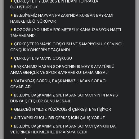
ÇERKEŞ’TE 11 YILDA 265 BİN FİDANI TOPRAKLA
BULUŞTURDUK
BELEDİYEMİZ HAYVAN PAZARI’NDA KURBAN BAYRAMI
HAREKETLİLİĞİ SÜRÜYOR
BOZOĞLU YOLUNDA 570 METRELİK KANALİZASYON HATTI
TAMAMLANDI
ÇERKEŞ’TE 19 MAYIS COŞKUSU VE ŞAMPİYONLUK SEVİNCİ
GENÇLİK KONSERİYLE TAÇLANDI
ÇERKEŞ’TE 19 MAYIS COŞKUSU
BAŞKANIMIZ HASAN SOPACI’NIN 19 MAYIS ATATÜRKÜ
ANMA GENÇLİK VE SPOR BAYRAMI KUTLAMA MESAJI
VATANDAŞ SORDU, BAŞKANIMIZ HASAN SOPACI
CEVAPLADI
BELEDİYE BAŞKANIMIZ SN. HASAN SOPACI’NIN 14 MAYIS
DÜNYA ÇİFTÇİLER GÜNÜ MESAJI
GELECEĞİN YILDIZ YÜZÜCÜLERİ ÇERKEŞTE YETİŞİYOR
ALT YAPISI GÜÇLÜ BİR ÇERKEŞ İÇİN ÇALIŞIYORUZ
BELEDİYE BAŞKANIMIZ SN. HASAN SOPACI ÇANKIRI DA
VETERİNER HEKİMLER İLE BİR ARAYA GELDİ