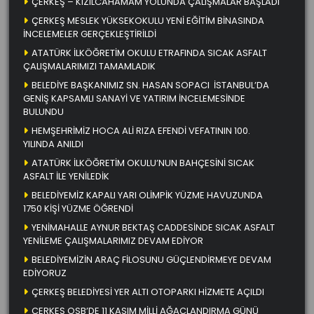
ÇERKEŞ – KIZILCAHAMAM YOLUNDA ÇALIŞMALAR BAŞLADI
ÇERKEŞ MESLEK YÜKSEKOKULU YENİ EĞİTİM BİNASINDA
İNCELEMELER GERÇEKLEŞTİRİLDİ
ATATÜRK İLKÖĞRETİM OKULU ETRAFINDA SICAK ASFALT
ÇALIŞMALARIMIZI TAMAMLADIK
BELEDİYE BAŞKANIMIZ SN. HASAN SOPACI İSTANBUL’DA
GENİŞ KAPSAMLI SANAYİ VE YATIRIM İNCELEMESİNDE
BULUNDU
HEMŞEHRİMİZ HOCA ALİ RIZA EFENDİ VEFATININ 100.
YILINDA ANILDI
ATATÜRK İLKÖĞRETİM OKULU’NUN BAHÇESİNİ SICAK
ASFALT İLE YENİLEDİK
BELEDİYEMİZ KAPALI YARI OLİMPİK YÜZME HAVUZUNDA
1750 KİŞİ YÜZME ÖĞRENDİ
YENİMAHALLE AYNUR BEKTAŞ CADDESİNDE SICAK ASFALT
YENİLEME ÇALIŞMALARIMIZ DEVAM EDİYOR
BELEDİYEMİZİN ARAÇ FİLOSUNU GÜÇLENDİRMEYE DEVAM
EDİYORUZ
ÇERKEŞ BELEDİYESİ YER ALTI OTOPARKI HİZMETE AÇILDI
ÇERKEŞ OSB’DE 11 KASIM MİLLİ AĞAÇLANDIRMA GÜNÜ