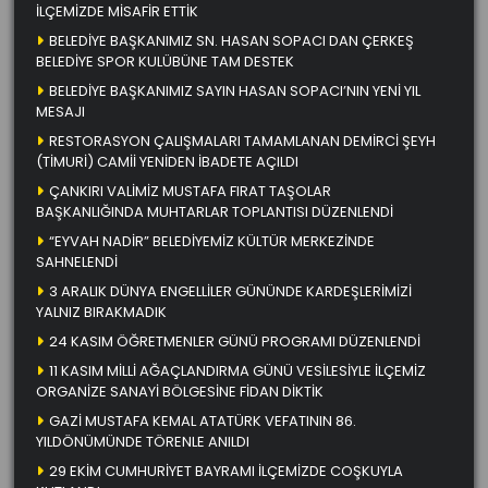
İLÇEMİZDE MİSAFİR ETTİK
BELEDİYE BAŞKANIMIZ SN. HASAN SOPACI DAN ÇERKEŞ
BELEDİYE SPOR KULÜBÜNE TAM DESTEK
BELEDİYE BAŞKANIMIZ SAYIN HASAN SOPACI’NIN YENİ YIL
MESAJI
RESTORASYON ÇALIŞMALARI TAMAMLANAN DEMİRCİ ŞEYH
(TİMURİ) CAMİİ YENİDEN İBADETE AÇILDI
ÇANKIRI VALİMİZ MUSTAFA FIRAT TAŞOLAR
BAŞKANLIĞINDA MUHTARLAR TOPLANTISI DÜZENLENDİ
“EYVAH NADİR” BELEDİYEMİZ KÜLTÜR MERKEZİNDE
SAHNELENDİ
3 ARALIK DÜNYA ENGELLİLER GÜNÜNDE KARDEŞLERİMİZİ
YALNIZ BIRAKMADIK
24 KASIM ÖĞRETMENLER GÜNÜ PROGRAMI DÜZENLENDİ
11 KASIM MİLLİ AĞAÇLANDIRMA GÜNÜ VESİLESİYLE İLÇEMİZ
ORGANİZE SANAYİ BÖLGESİNE FİDAN DİKTİK
GAZİ MUSTAFA KEMAL ATATÜRK VEFATININ 86.
YILDÖNÜMÜNDE TÖRENLE ANILDI
29 EKİM CUMHURİYET BAYRAMI İLÇEMİZDE COŞKUYLA