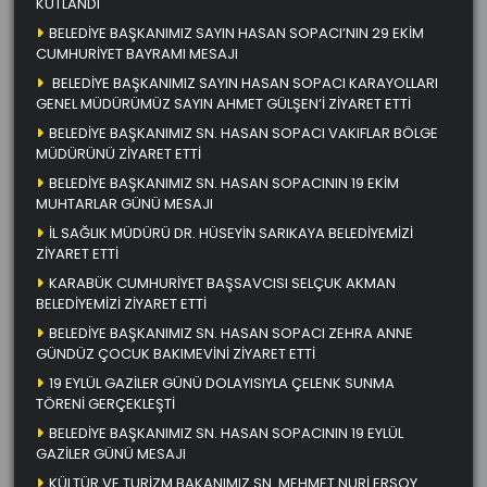
KUTLANDI
BELEDİYE BAŞKANIMIZ SAYIN HASAN SOPACI’NIN 29 EKİM
CUMHURİYET BAYRAMI MESAJI
BELEDİYE BAŞKANIMIZ SAYIN HASAN SOPACI KARAYOLLARI
GENEL MÜDÜRÜMÜZ SAYIN AHMET GÜLŞEN’İ ZİYARET ETTİ
BELEDİYE BAŞKANIMIZ SN. HASAN SOPACI VAKIFLAR BÖLGE
MÜDÜRÜNÜ ZİYARET ETTİ
BELEDİYE BAŞKANIMIZ SN. HASAN SOPACININ 19 EKİM
MUHTARLAR GÜNÜ MESAJI
İL SAĞLIK MÜDÜRÜ DR. HÜSEYİN SARIKAYA BELEDİYEMİZİ
ZİYARET ETTİ
KARABÜK CUMHURİYET BAŞSAVCISI SELÇUK AKMAN
BELEDİYEMİZİ ZİYARET ETTİ
BELEDİYE BAŞKANIMIZ SN. HASAN SOPACI ZEHRA ANNE
GÜNDÜZ ÇOCUK BAKIMEVİNİ ZİYARET ETTİ
19 EYLÜL GAZİLER GÜNÜ DOLAYISIYLA ÇELENK SUNMA
TÖRENİ GERÇEKLEŞTİ
BELEDİYE BAŞKANIMIZ SN. HASAN SOPACININ 19 EYLÜL
GAZİLER GÜNÜ MESAJI
KÜLTÜR VE TURİZM BAKANIMIZ SN. MEHMET NURİ ERSOY