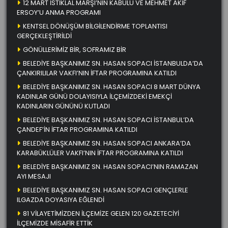
12 MART İSTİKLAL MARŞI’NIN KABULÜ VE MEHMET AKİF
ERSOY’U ANMA PROGRAMI
KENTSEL DÖNÜŞÜM BİLGİLENDİRME TOPLANTISI
GERÇEKLEŞTİRİLDİ
GÖNÜLLERİMİZ BİR, SOFRAMIZ BİR
BELEDİYE BAŞKANIMIZ SN. HASAN SOPACI İSTANBULDA’DA
ÇANKIRILILAR VAKFI’NIN İFTAR PROGRAMINA KATILDI
BELEDİYE BAŞKANIMIZ SN. HASAN SOPACI 8 MART DÜNYA
KADINLAR GÜNÜ DOLAYISIYLA İLÇEMİZDEKİ EMEKÇİ
KADINLARIN GÜNÜNÜ KUTLADI
BELEDİYE BAŞKANIMIZ SN. HASAN SOPACI İSTANBUL’DA
ÇANDEF’İN İFTAR PROGRAMINA KATILDI
BELEDİYE BAŞKANIMIZ SN. HASAN SOPACI ANKARA’DA
KARABÜKLÜLER VAKFI’NIN İFTAR PROGRAMINA KATILDI
BELEDİYE BAŞKANIMIZ SN. HASAN SOPACI’NIN RAMAZAN
AYI MESAJI
BELEDİYE BAŞKANIMIZ SN. HASAN SOPACI GENÇLERLE
ILGAZDA DOYASIYA EĞLENDİ
81 VİLAYETİMİZDEN İLÇEMİZE GELEN 120 GAZETECİYİ
İLÇEMİZDE MİSAFİR ETTİK