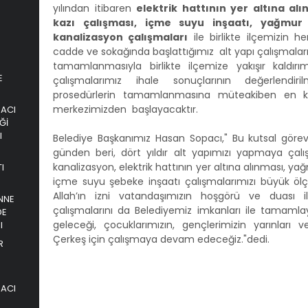
yılından itibaren
elektrik hattının yer altına al
kazı çalışması, içme suyu inşaatı, yağmur
kanalizasyon çalışmaları
ile birlikte ilçemizin
cadde ve sokağında başlattığımız alt yapı çalışmala
tamamlanmasıyla birlikte ilçemize yakışır kaldır
E
çalışmalarımız ihale sonuçlarının değerlendir
prosedürlerin tamamlanmasına müteakiben en kı
merkezimizden başlayacaktır.
PACI
Ğİ
I
Belediye Başkanımız Hasan Sopacı," Bu kutsal görevi
günden beri, dört yıldır alt yapımızı yapmaya çalış
kanalizasyon, elektrik hattının yer altına alınması, y
I
içme suyu şebeke inşaatı çalışmalarımızı büyük ö
Allah’ın izni vatandaşımızın hoşgörü ve duası i
NNE
çalışmalarını da Belediyemiz imkanları ile tamamlay
DE
geleceği, çocuklarımızın, gençlerimizin yarınları ve
I
Çerkeş için çalışmaya devam edeceğiz."dedi.
R
PACI