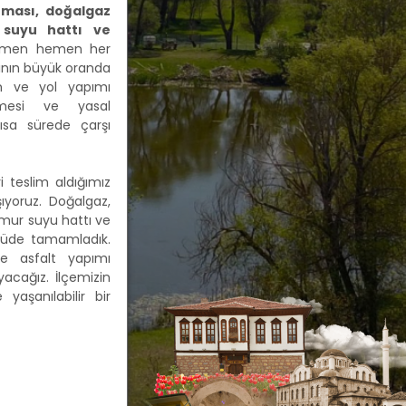
ınması, doğalgaz
 suyu hattı ve
 hemen hemen her
rının büyük oranda
ım ve yol yapımı
ilmesi ve yasal
sa sürede çarşı
 teslim aldığımız
ıyoruz. Doğalgaz,
ağmur suyu hattı ve
lçüde tamamladık.
le asfalt yapımı
acağız. İlçemizin
 yaşanılabilir bir