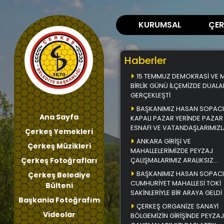
KURUMSAL
ÇER
Haberler
15 TEMMUZ DEMOKRASİ VE Mİ
BİRLİK GÜNÜ İLÇEMİZDE DUALA
GERÇEKLEŞTİ
BAŞKANIMIZ HASAN SOPACI
Ana Sayfa
KAPALI PAZAR YERİNDE PAZAR
ESNAFI VE VATANDAŞLARIMIZL
Çerkeş Yemekleri
BİR ARAYA GELDİ
ANKARA GİRİŞİ VE
Çerkeş Müzikleri
MAHALLELERİMİZDE PEYZAJ
Çerkeş Fotoğrafları
ÇALIŞMALARIMIZ ARALIKSIZ
DEVAM EDİYOR
BAŞKANIMIZ HASAN SOPACI
Çerkeş Belediye
CUMHURİYET MAHALLESİ TOKİ
Bülteni
SAKİNLERİYLE BİR ARAYA GELDİ
Başkanla Fotoğrafım
ÇERKEŞ ORGANİZE SANAYİ
Videolar
BÖLGEMİZİN GİRİŞİNDE PEYZAJ