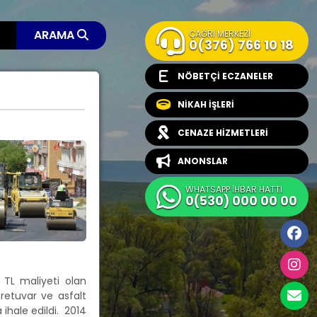
ARAMA
ÇAĞRI MERKEZİ
0(376) 766 10 18
NÖBETÇİ ECZANELER
NİKAH İŞLERİ
CENAZE HİZMETLERİ
ANONSLAR
WHATSAPP İHBAR HATTI
0(530) 000 00 00
0 TL maliyeti olan
 tretuvar ve asfalt
 ihale edildi. 2014