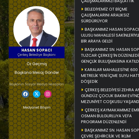
ÇALIŞMALARIMIZI BAŞLATTIK
BELEDİYEMİZ OT BİÇME
ÇALIŞMALARINI ARALIKSIZ
SÜRDÜRÜYOR
BAŞKANIMIZ HASAN SOPACI
ULUSU MAHALLESİ SAKİNLERİYL
BİR ARAYA GELDİ
BAŞKANIMIZ SN. HASAN SO
HASAN SOPACI
Çerkeş Belediye Başkanı
TUZCAR ÇERKEŞ’İN DÜZENLEDİ
GENÇLİK BULUŞMASINA KATILD
Öz Geçmiş
KARALAR MAHALLESİ’NE 600
Başkana Mesaj Gönder
METRELİK YENİ İÇME SUYU HATT
DÖŞEDİK
Başkanın Sosyal Medya Hesapları
ÇERKEŞ BELEDİYESİ ZEHRA A
GÜNDÜZ ÇOCUK BAKIM EVİ’N
MEZUNİYET COŞKUSU YAŞAND
Medyanet Bilişim
ÇERKEŞ KAYMAKAMIMIZ EMİ
OSMAN BULGURLUYA VEFA
PROGRAMI DÜZENLENDİ
BAŞKANIMIZ SN. HASAN SO
ÇEVRE ŞEHİRCİLİK VE İKLİM