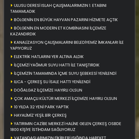
ULUSU DERESİ ISLAH ÇALIŞMALARIMIZIN 1. ETABINI
TAMAMLADIK
BÖLGENİN EN BÜYÜK HAYVAN PAZARINI HİZMETE AÇTIK
BÖLGENİN EN MODERN ET KOMBİNASINI İLÇEMİZE
KAZANDIRDIK
KANALİZASYON ÇALIŞMALARINI BELEDİYEMİZ İMKANLARI İLE
YAPIYORUZ
ELEKTRİK HATLARINI YER ALTINA ALDIK
İLÇEMİZİ YAĞMUR SUYU HATTI İLE TANIŞTIRDIK
İLÇEMİZİN TAMAMINDA İÇME SUYU ŞEBEKESİ YENİLENDİ
ILICA - ÇERKEŞ SU İSALE HATTI YENİLENDİ
DOĞALGAZ İLÇEMİZE HAYIRLI OLSUN
ÇOK AMAÇLI KÜLTÜR MERKEZİ İLÇEMİZE HAYIRLI OLSUN
10 YILDA 32 YENİ PARK YAPTIK
HAYALİMİZ YEŞİL BİR ÇERKEŞ
YATIRIMIN CAZİBE MERKEZİ HALİNE GELEN ÇERKEŞ OSBDE
1800 KİŞİYE İSTİHDAM SAĞLIYORUZ
VATANDAŞLARIMIZIN FİKİRLERİ IŞIĞINDA HAREKET