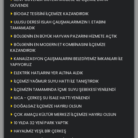
GÜVENDE
BİOGAZ TESİSİNİ İLÇEMİZE KAZANDIRDIK
ULUSU DERESİ ISLAH ÇALIŞMALARIMIZIN 1. ETABINI
TAMAMLADIK
BÖLGENİN EN BÜYÜK HAYVAN PAZARINI HİZMETE AÇTIK
BÖLGENİN EN MODERN ET KOMBİNASINI İLÇEMİZE
KAZANDIRDIK
KANALİZASYON ÇALIŞMALARINI BELEDİYEMİZ İMKANLARI İLE
YAPIYORUZ
ELEKTRİK HATLARINI YER ALTINA ALDIK
İLÇEMİZİ YAĞMUR SUYU HATTI İLE TANIŞTIRDIK
İLÇEMİZİN TAMAMINDA İÇME SUYU ŞEBEKESİ YENİLENDİ
ILICA - ÇERKEŞ SU İSALE HATTI YENİLENDİ
DOĞALGAZ İLÇEMİZE HAYIRLI OLSUN
ÇOK AMAÇLI KÜLTÜR MERKEZİ İLÇEMİZE HAYIRLI OLSUN
10 YILDA 32 YENİ PARK YAPTIK
HAYALİMİZ YEŞİL BİR ÇERKEŞ