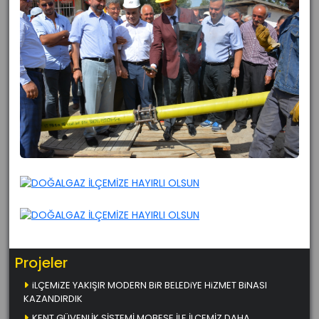
Projeler
iLÇEMiZE YAKIŞIR MODERN BiR BELEDiYE HiZMET BiNASI
KAZANDIRDIK
KENT GÜVENLİK SİSTEMİ MOBESE İLE İLÇEMİZ DAHA