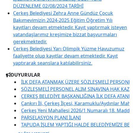
DÜZENLEME 02/08/2024 TARİHİ
Çerkeş Belediyesi Zehra Anne Gündüz Çocuk
Bakımevimizin 2024-2025 Eğitim Öğretim Yılı
kayıtları devam etmektedir. Kayıt yaptırmak isteyen
vatandaşlarımız kreşimize bizzat başvurmaları
gerekmektedir.
Çerkeş Belediyesi Yarı Olimpik Yüzme Havuzumuz
faaliyette olup kayıtlar devam etmektedir. Kayıt
yaptırarak seanslara katılabilirsiniz.
DUYURULAR
İLK DEFA ATANMAK ÜZERE SÖZLEŞMELİ PERSONEL ALIM 
SÖZLEŞMELİ PERSONEL ALIM SINAVINA HAK KAZANANLAR
ÇERKEŞ BELEDİYE BAŞKANLIĞINA İLK DEFA ATANMAK ÜZE
Çankırı İli, Çerkeş İlçesi, Karamuklu/Aydınlar Mahallesi 
Çerkeş Yeni Mahallesi 2026/1 Numaralı 18. Madde İmar Uy
PARSELASYON PLANI İLANI
TAPUDA İŞLEM YAPTIĞI HALDE BELEDİYEMİZE BEYANDA B