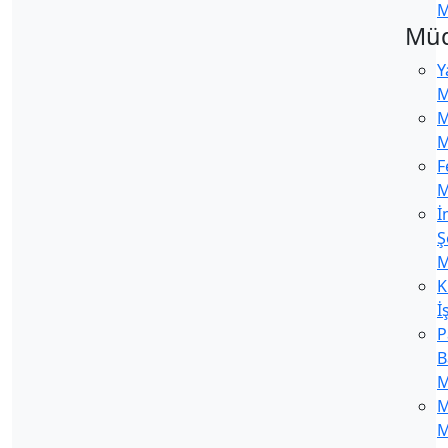
M
Müd
Y
M
M
M
F
M
İ
Ş
M
K
İ
P
B
M
M
M