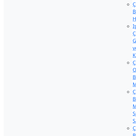
Ç
B
H
I
Ç
G
v
K
Ç
O
B
M
Ç
B
M
S
S
Ç
B