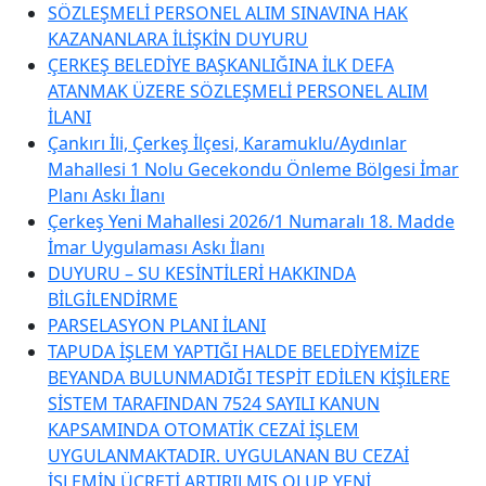
SÖZLEŞMELİ PERSONEL ALIM SINAVINA HAK
KAZANANLARA İLİŞKİN DUYURU
ÇERKEŞ BELEDİYE BAŞKANLIĞINA İLK DEFA
ATANMAK ÜZERE SÖZLEŞMELİ PERSONEL ALIM
İLANI
Çankırı İli, Çerkeş İlçesi, Karamuklu/Aydınlar
Mahallesi 1 Nolu Gecekondu Önleme Bölgesi İmar
Planı Askı İlanı
Çerkeş Yeni Mahallesi 2026/1 Numaralı 18. Madde
İmar Uygulaması Askı İlanı
DUYURU – SU KESİNTİLERİ HAKKINDA
BİLGİLENDİRME
PARSELASYON PLANI İLANI
TAPUDA İŞLEM YAPTIĞI HALDE BELEDİYEMİZE
BEYANDA BULUNMADIĞI TESPİT EDİLEN KİŞİLERE
SİSTEM TARAFINDAN 7524 SAYILI KANUN
KAPSAMINDA OTOMATİK CEZAİ İŞLEM
UYGULANMAKTADIR. UYGULANAN BU CEZAİ
İŞLEMİN ÜCRETİ ARTIRILMIŞ OLUP YENİ