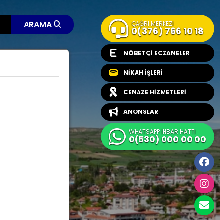
ARAMA
ÇAĞRI MERKEZİ
0(376) 766 10 18
NÖBETÇİ ECZANELER
NİKAH İŞLERİ
CENAZE HİZMETLERİ
ANONSLAR
WHATSAPP İHBAR HATTI
0(530) 000 00 00